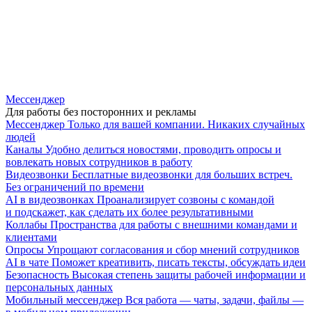
Мессенджер
Для работы без посторонних и рекламы
Мессенджер
Только для вашей компании. Никаких случайных
людей
Каналы
Удобно делиться новостями, проводить опросы и
вовлекать новых сотрудников в работу
Видеозвонки
Бесплатные видеозвонки для больших встреч.
Без ограничений по времени
AI в видеозвонках
Проанализирует созвоны с командой
и подскажет, как сделать их более результативными
Коллабы
Пространства для работы с внешними командами и
клиентами
Опросы
Упрощают согласования и сбор мнений сотрудников
AI в чате
Поможет креативить, писать тексты, обсуждать идеи
Безопасность
Высокая степень защиты рабочей информации и
персональных данных
Мобильный мессенджер
Вся работа — чаты, задачи, файлы —