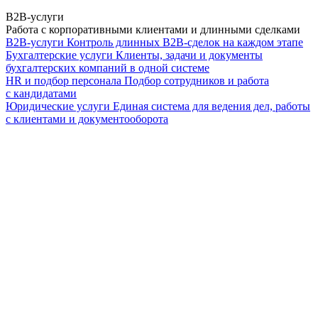
B2B-услуги
Работа с корпоративными клиентами и длинными сделками
B2B-услуги
Контроль длинных B2B-сделок на каждом этапе
Бухгалтерские услуги
Клиенты, задачи и документы
бухгалтерских компаний в одной системе
HR и подбор персонала
Подбор сотрудников и работа
с кандидатами
Юридические услуги
Единая система для ведения дел, работы
с клиентами и документооборота