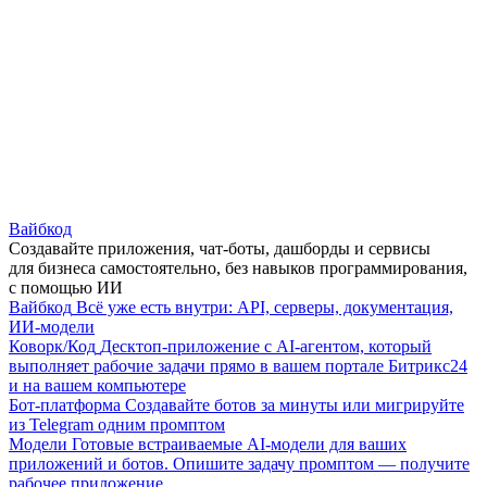
Вайбкод
Создавайте приложения, чат-боты, дашборды и сервисы
для бизнеса самостоятельно, без навыков программирования,
с помощью ИИ
Вайбкод
Всё уже есть внутри: API, серверы, документация,
ИИ-модели
Коворк/Код
Десктоп-приложение с AI-агентом, который
выполняет рабочие задачи прямо в вашем портале Битрикс24
и на вашем компьютере
Бот-платформа
Создавайте ботов за минуты или мигрируйте
из Telegram одним промптом
Модели
Готовые встраиваемые AI-модели для ваших
приложений и ботов. Опишите задачу промптом — получите
рабочее приложение