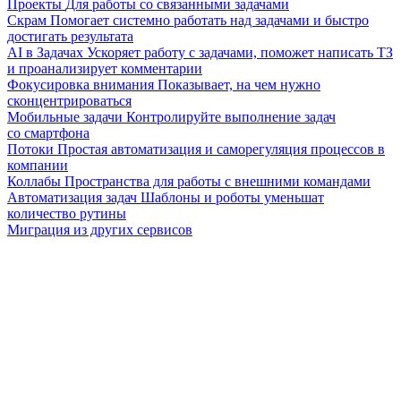
Проекты
Для работы со связанными задачами
Скрам
Помогает системно работать над задачами и быстро
достигать результата
AI в Задачах
Ускоряет работу с задачами, поможет написать ТЗ
и проанализирует комментарии
Фокусировка внимания
Показывает, на чем нужно
сконцентрироваться
Мобильные задачи
Контролируйте выполнение задач
со смартфона
Потоки
Простая автоматизация и саморегуляция процессов в
компании
Коллабы
Пространства для работы с внешними командами
Автоматизация задач
Шаблоны и роботы уменьшат
количество рутины
Миграция из других сервисов