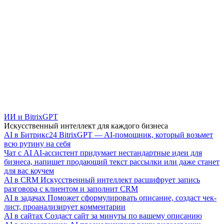
ИИ и BitrixGPT
Искусственный интеллект для каждого бизнеса
AI в Битрикс24
BitrixGPT — AI-помощник, который возьмет
всю рутину на себя
Чат с AI
AI-ассистент придумает нестандартные идеи для
бизнеса, напишет продающий текст рассылки или даже станет
для вас коучем
AI в CRM
Искусственный интеллект расшифрует запись
разговора с клиентом и заполнит CRM
AI в задачах
Поможет сформулировать описание, создаст чек-
лист, проанализирует комментарии
AI в сайтах
Создаст сайт за минуты по вашему описанию