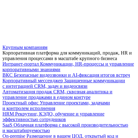
Крупным компаниям
Корпоративная платформа для коммуникаций, продаж, HR и
управления процессами в масштабе крупного бизнеса
Интранет-портал
Коммуникации, HR-процессы и управление
корпоративными знаниями
ВКС
Безопасные видеозвонки и AI-фиксация итогов встреч
Корпоративный мессенджер
Защищенные коммуникации
с интеграцией CRM, задач и видеосвязи
Автоматизация продаж
CRM, сквозная аналитика и
управление продажами в едином контуре
Проектный офис
Управление проектами, задачами
и контролем исполнения
HRM
Рекрутинг, КЭДО, обучение и управление
эффективностью сотрудников
SaaS
Облачная платформа с высокой производительностью
и масштабируемостью
On-premise
Размещение в вашем ЦОД, открытый код и