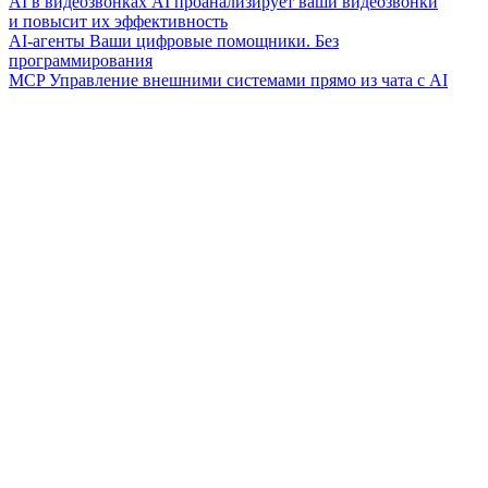
AI в видеозвонках
AI проанализирует ваши видеозвонки
и повысит их эффективность
AI-агенты
Ваши цифровые помощники. Без
программирования
MCP
Управление внешними системами прямо из чата с AI