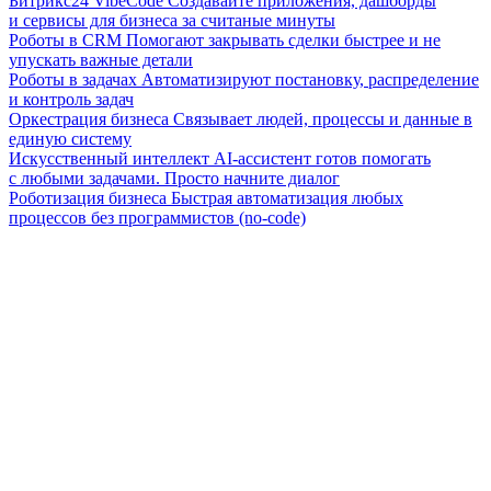
Битрикс24 VibeCode
Создавайте приложения, дашборды
и сервисы для бизнеса за считаные минуты
Роботы в CRM
Помогают закрывать сделки быстрее и не
упускать важные детали
Роботы в задачах
Автоматизируют постановку, распределение
и контроль задач
Оркестрация бизнеса
Связывает людей, процессы и данные в
единую систему
Искусственный интеллект
AI-ассистент готов помогать
с любыми задачами. Просто начните диалог
Роботизация бизнеса
Быстрая автоматизация любых
процессов без программистов (no-code)