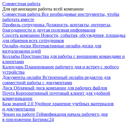
Совместная работа
Для организации работы всей компании
Совместная работа
Все необходимые инструменты, чтобы
работать вместе
Профиль сотрудника
Должность, контакты, интересы,
благодарности и другая полезная информация
Соцсеть компании
Новости, события, обсуждения, площадка
для общения всех сотрудников
Онлайн-доски
Интерактивные онлайн-доски для
визуализации идей
Коллабы
Пространства для работы с внешними командами и
клиентами
Календарь
Планирование рабочего дня и встреч с любого
устройства
Документы онлайн
Встроенный онлайн-редактор для
совместной работы с документами
Диск
Облачный диск компании для рабочих файлов
Почта
Корпоративный почтовый клиент для удобной
коммуникации
База знаний 2.0
Удобное хранение учебных материалов
и документации
Чекин на работе
Геймификация начала рабочего дня
в приложении Битрикс24