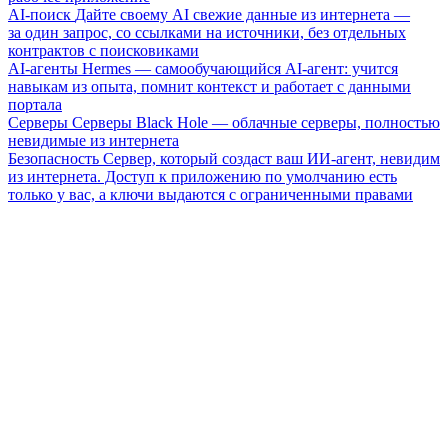
AI-поиск
Дайте своему AI свежие данные из интернета —
за один запрос, со ссылками на источники, без отдельных
контрактов с поисковиками
AI-агенты
Hermes — самообучающийся AI-агент: учится
навыкам из опыта, помнит контекст и работает с данными
портала
Серверы
Серверы Black Hole — облачные серверы, полностью
невидимые из интернета
Безопасность
Сервер, который создаст ваш ИИ-агент, невидим
из интернета. Доступ к приложению по умолчанию есть
только у вас, а ключи выдаются с ограниченными правами