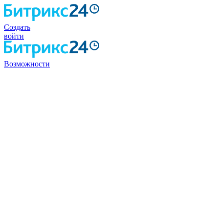
Создать
войти
Возможности