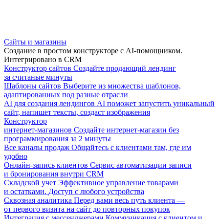
Сайты и магазины
Создание в простом конструкторе с AI-помощником.
Интегрировано в CRM
Конструктор сайтов
Создайте продающий лендинг
за считаные минуты
Шаблоны сайтов
Выберите из множества шаблонов,
адаптированных под разные отрасли
AI для создания лендингов
AI поможет запустить уникальный
сайт, напишет тексты, создаст изображения
Конструктор
интернет-магазинов
Создайте интернет-магазин без
программирования за 2 минуты
Все каналы продаж
Общайтесь с клиентами там, где им
удобно
Онлайн-запись клиентов
Сервис автоматизации записи
и бронирования внутри CRM
Складской учет
Эффективное управление товарами
и остатками. Доступ с любого устройства
Сквозная аналитика
Перед вами весь путь клиента —
от первого визита на сайт до повторных покупок
Интеграция с мессенджерами
Коммуникация с клиентом и