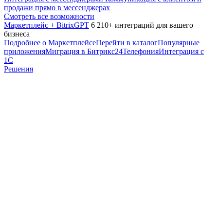
продажи прямо в мессенджерах
Смотреть все возможности
Маркетплейс + BitrixGPT
6 210+ интеграций для вашего
бизнеса
Подробнее о Маркетплейсе
Перейти в каталог
Популярные
приложения
Миграция в Битрикс24
Телефония
Интеграция с
1С
Решения