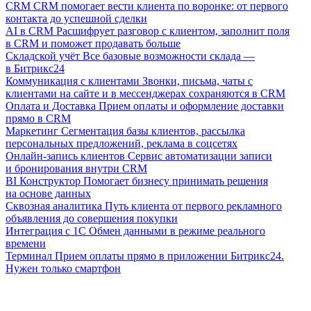
CRM
CRM помогает вести клиента по воронке: от первого
контакта до успешной сделки
AI в CRM
Расшифрует разговор с клиентом, заполнит поля
в CRM и поможет продавать больше
Складской учёт
Все базовые возможности склада —
в Битрикс24
Коммуникация с клиентами
Звонки, письма, чаты с
клиентами на сайте и в мессенджерах сохраняются в CRM
Оплата и Доставка
Прием оплаты и оформление доставки
прямо в CRM
Маркетинг
Сегментация базы клиентов, рассылка
персональных предложений, реклама в соцсетях
Онлайн-запись клиентов
Сервис автоматизации записи
и бронирования внутри CRM
BI Конструктор
Помогает бизнесу принимать решения
на основе данных
Сквозная аналитика
Путь клиента от первого рекламного
объявления до совершения покупки
Интеграция с 1С
Обмен данными в режиме реального
времени
Терминал
Прием оплаты прямо в приложении Битрикс24.
Нужен только смартфон