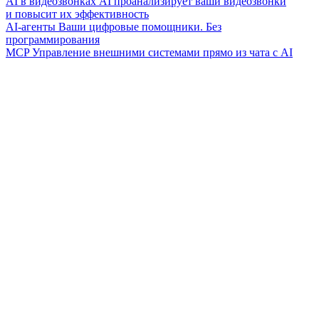
AI в видеозвонках
AI проанализирует ваши видеозвонки
и повысит их эффективность
AI-агенты
Ваши цифровые помощники. Без
программирования
MCP
Управление внешними системами прямо из чата с AI