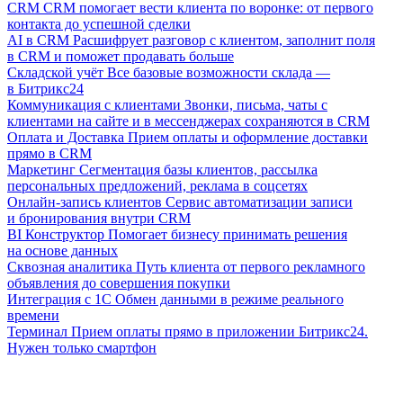
CRM
CRM помогает вести клиента по воронке: от первого
контакта до успешной сделки
AI в CRM
Расшифрует разговор с клиентом, заполнит поля
в CRM и поможет продавать больше
Складской учёт
Все базовые возможности склада —
в Битрикс24
Коммуникация с клиентами
Звонки, письма, чаты с
клиентами на сайте и в мессенджерах сохраняются в CRM
Оплата и Доставка
Прием оплаты и оформление доставки
прямо в CRM
Маркетинг
Сегментация базы клиентов, рассылка
персональных предложений, реклама в соцсетях
Онлайн-запись клиентов
Сервис автоматизации записи
и бронирования внутри CRM
BI Конструктор
Помогает бизнесу принимать решения
на основе данных
Сквозная аналитика
Путь клиента от первого рекламного
объявления до совершения покупки
Интеграция с 1С
Обмен данными в режиме реального
времени
Терминал
Прием оплаты прямо в приложении Битрикс24.
Нужен только смартфон