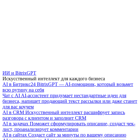
ИИ и BitrixGPT
Искусственный интеллект для каждого бизнеса
AI в Битрикс24
BitrixGPT — AI-помощник, который возьмет
всю рутину на себя
Чат с AI
AI-ассистент придумает нестандартные идеи для
бизнеса, напишет продающий текст рассылки или даже станет
для вас коучем
AI в CRM
Искусственный интеллект расшифрует запись
разговора с клиентом и заполнит CRM
AI в задачах
Поможет сформулировать описание, создаст чек-
лист, проанализирует комментарии
AI в сайтах
Создаст сайт за минуты по вашему описанию