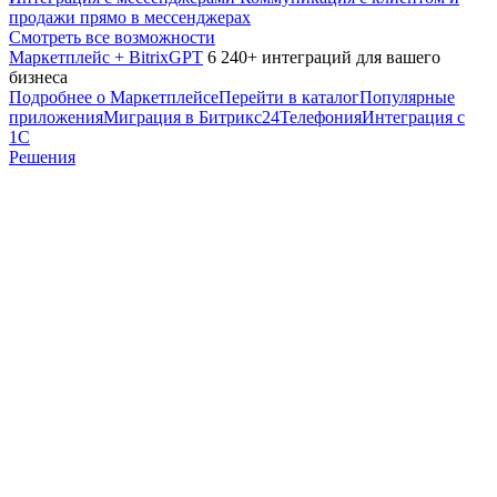
продажи прямо в мессенджерах
Смотреть все возможности
Маркетплейс + BitrixGPT
6 240+ интеграций для вашего
бизнеса
Подробнее о Маркетплейсе
Перейти в каталог
Популярные
приложения
Миграция в Битрикс24
Телефония
Интеграция с
1С
Решения