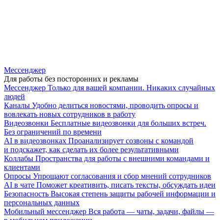
Мессенджер
Для работы без посторонних и рекламы
Мессенджер
Только для вашей компании. Никаких случайных
людей
Каналы
Удобно делиться новостями, проводить опросы и
вовлекать новых сотрудников в работу
Видеозвонки
Бесплатные видеозвонки для больших встреч.
Без ограничений по времени
AI в видеозвонках
Проанализирует созвоны с командой
и подскажет, как сделать их более результативными
Коллабы
Пространства для работы с внешними командами и
клиентами
Опросы
Упрощают согласования и сбор мнений сотрудников
AI в чате
Поможет креативить, писать тексты, обсуждать идеи
Безопасность
Высокая степень защиты рабочей информации и
персональных данных
Мобильный мессенджер
Вся работа — чаты, задачи, файлы —