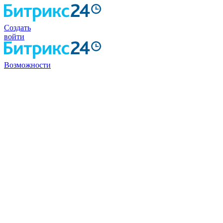
Создать
войти
Возможности