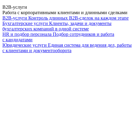
B2B-услуги
Работа с корпоративными клиентами и длинными сделками
B2B-услуги
Контроль длинных B2B-сделок на каждом этапе
Бухгалтерские услуги
Клиенты, задачи и документы
бухгалтерских компаний в одной системе
HR и подбор персонала
Подбор сотрудников и работа
с кандидатами
Юридические услуги
Единая система для ведения дел, работы
с клиентами и документооборота