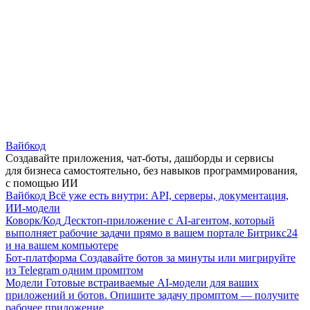
Вайбкод
Создавайте приложения, чат-боты, дашборды и сервисы
для бизнеса самостоятельно, без навыков программирования,
с помощью ИИ
Вайбкод
Всё уже есть внутри: API, серверы, документация,
ИИ-модели
Коворк/Код
Десктоп-приложение с AI-агентом, который
выполняет рабочие задачи прямо в вашем портале Битрикс24
и на вашем компьютере
Бот-платформа
Создавайте ботов за минуты или мигрируйте
из Telegram одним промптом
Модели
Готовые встраиваемые AI-модели для ваших
приложений и ботов. Опишите задачу промптом — получите
рабочее приложение