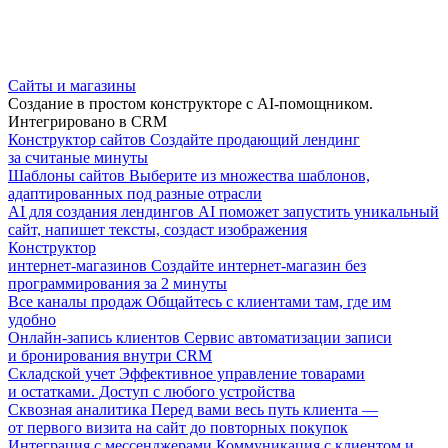
Сайты и магазины
Создание в простом конструкторе с AI-помощником.
Интегрировано в CRM
Конструктор сайтов
Создайте продающий лендинг
за считаные минуты
Шаблоны сайтов
Выберите из множества шаблонов,
адаптированных под разные отрасли
AI для создания лендингов
AI поможет запустить уникальный
сайт, напишет тексты, создаст изображения
Конструктор
интернет-магазинов
Создайте интернет-магазин без
программирования за 2 минуты
Все каналы продаж
Общайтесь с клиентами там, где им
удобно
Онлайн-запись клиентов
Сервис автоматизации записи
и бронирования внутри CRM
Складской учет
Эффективное управление товарами
и остатками. Доступ с любого устройства
Сквозная аналитика
Перед вами весь путь клиента —
от первого визита на сайт до повторных покупок
Интеграция с мессенджерами
Коммуникация с клиентом и