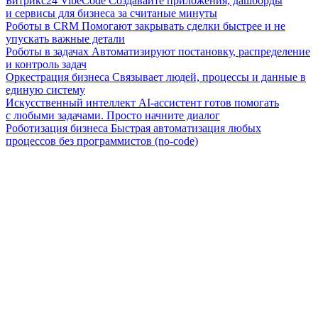
Битрикс24 VibeCode
Создавайте приложения, дашборды
и сервисы для бизнеса за считаные минуты
Роботы в CRM
Помогают закрывать сделки быстрее и не
упускать важные детали
Роботы в задачах
Автоматизируют постановку, распределение
и контроль задач
Оркестрация бизнеса
Связывает людей, процессы и данные в
единую систему
Искусственный интеллект
AI-ассистент готов помогать
с любыми задачами. Просто начните диалог
Роботизация бизнеса
Быстрая автоматизация любых
процессов без программистов (no-code)