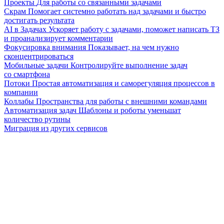
Проекты
Для работы со связанными задачами
Скрам
Помогает системно работать над задачами и быстро
достигать результата
AI в Задачах
Ускоряет работу с задачами, поможет написать ТЗ
и проанализирует комментарии
Фокусировка внимания
Показывает, на чем нужно
сконцентрироваться
Мобильные задачи
Контролируйте выполнение задач
со смартфона
Потоки
Простая автоматизация и саморегуляция процессов в
компании
Коллабы
Пространства для работы с внешними командами
Автоматизация задач
Шаблоны и роботы уменьшат
количество рутины
Миграция из других сервисов