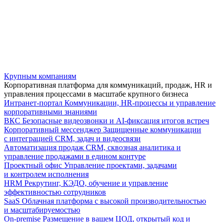
Крупным компаниям
Корпоративная платформа для коммуникаций, продаж, HR и
управления процессами в масштабе крупного бизнеса
Интранет-портал
Коммуникации, HR-процессы и управление
корпоративными знаниями
ВКС
Безопасные видеозвонки и AI-фиксация итогов встреч
Корпоративный мессенджер
Защищенные коммуникации
с интеграцией CRM, задач и видеосвязи
Автоматизация продаж
CRM, сквозная аналитика и
управление продажами в едином контуре
Проектный офис
Управление проектами, задачами
и контролем исполнения
HRM
Рекрутинг, КЭДО, обучение и управление
эффективностью сотрудников
SaaS
Облачная платформа с высокой производительностью
и масштабируемостью
On-premise
Размещение в вашем ЦОД, открытый код и