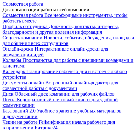
Совместная работа
Для организации работы всей компании
Совместная работа
Все необходимые инструменты, чтобы
работать вместе
Профиль сотрудника
Должность, контакты, интересы,
благодарности и другая полезная информация
Соцсеть компании
Новости, события, обсуждения, площадка
для общения всех сотрудников
Онлайн-доски
Интерактивные онлайн-доски для
визуализации идей
Коллабы
Пространства для работы с внешними командами и
клиентами
Календарь
Планирование рабочего дня и встреч с любого
устройства
Документы онлайн
Встроенный онлайн-редактор для
совместной работы с документами
Диск
Облачный диск компании для рабочих файлов
Почта
Корпоративный почтовый клиент для удобной
коммуникации
База знаний 2.0
Удобное хранение учебных материалов
и документации
Чекин на работе
Геймификация начала рабочего дня
в приложении Битрикс24