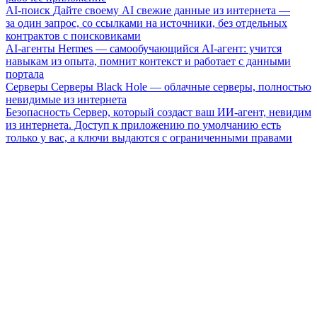
AI-поиск
Дайте своему AI свежие данные из интернета —
за один запрос, со ссылками на источники, без отдельных
контрактов с поисковиками
AI-агенты
Hermes — самообучающийся AI-агент: учится
навыкам из опыта, помнит контекст и работает с данными
портала
Серверы
Серверы Black Hole — облачные серверы, полностью
невидимые из интернета
Безопасность
Сервер, который создаст ваш ИИ-агент, невидим
из интернета. Доступ к приложению по умолчанию есть
только у вас, а ключи выдаются с ограниченными правами