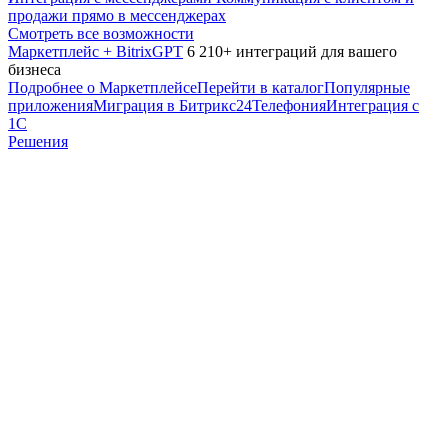
продажи прямо в мессенджерах
Смотреть все возможности
Маркетплейс + BitrixGPT
6 210+ интеграций для вашего
бизнеса
Подробнее о Маркетплейсе
Перейти в каталог
Популярные
приложения
Миграция в Битрикс24
Телефония
Интеграция с
1С
Решения