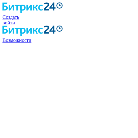
Создать
войти
Возможности