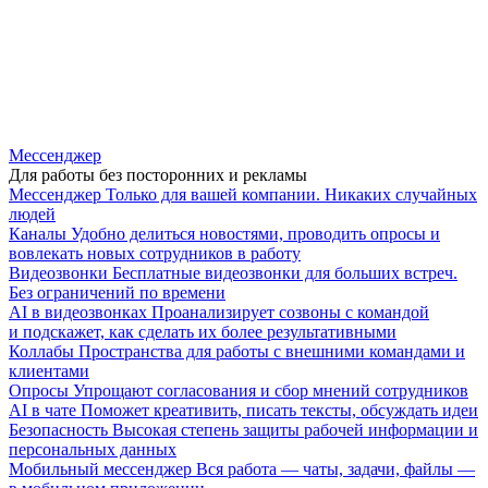
Мессенджер
Для работы без посторонних и рекламы
Мессенджер
Только для вашей компании. Никаких случайных
людей
Каналы
Удобно делиться новостями, проводить опросы и
вовлекать новых сотрудников в работу
Видеозвонки
Бесплатные видеозвонки для больших встреч.
Без ограничений по времени
AI в видеозвонках
Проанализирует созвоны с командой
и подскажет, как сделать их более результативными
Коллабы
Пространства для работы с внешними командами и
клиентами
Опросы
Упрощают согласования и сбор мнений сотрудников
AI в чате
Поможет креативить, писать тексты, обсуждать идеи
Безопасность
Высокая степень защиты рабочей информации и
персональных данных
Мобильный мессенджер
Вся работа — чаты, задачи, файлы —