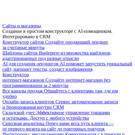
Сайты и магазины
Создание в простом конструкторе с AI-помощником.
Интегрировано в CRM
Конструктор сайтов
Создайте продающий лендинг
за считаные минуты
Шаблоны сайтов
Выберите из множества шаблонов,
адаптированных под разные отрасли
AI для создания лендингов
AI поможет запустить уникальный
сайт, напишет тексты, создаст изображения
Конструктор
интернет-магазинов
Создайте интернет-магазин без
программирования за 2 минуты
Все каналы продаж
Общайтесь с клиентами там, где им
удобно
Онлайн-запись клиентов
Сервис автоматизации записи
и бронирования внутри CRM
Складской учет
Эффективное управление товарами
и остатками. Доступ с любого устройства
Сквозная аналитика
Перед вами весь путь клиента —
от первого визита на сайт до повторных покупок
Интеграция с мессенджерами
Коммуникация с клиентом и