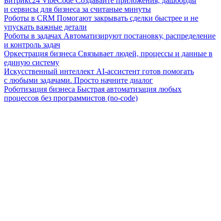
Битрикс24 VibeCode
Создавайте приложения, дашборды
и сервисы для бизнеса за считаные минуты
Роботы в CRM
Помогают закрывать сделки быстрее и не
упускать важные детали
Роботы в задачах
Автоматизируют постановку, распределение
и контроль задач
Оркестрация бизнеса
Связывает людей, процессы и данные в
единую систему
Искусственный интеллект
AI-ассистент готов помогать
с любыми задачами. Просто начните диалог
Роботизация бизнеса
Быстрая автоматизация любых
процессов без программистов (no-code)