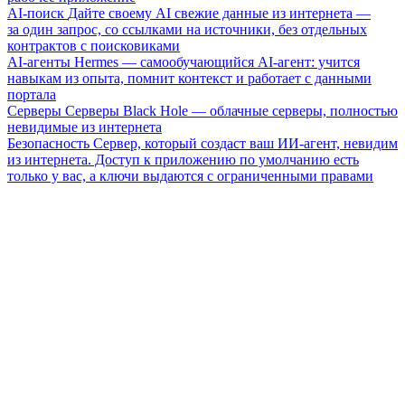
AI-поиск
Дайте своему AI свежие данные из интернета —
за один запрос, со ссылками на источники, без отдельных
контрактов с поисковиками
AI-агенты
Hermes — самообучающийся AI-агент: учится
навыкам из опыта, помнит контекст и работает с данными
портала
Серверы
Серверы Black Hole — облачные серверы, полностью
невидимые из интернета
Безопасность
Сервер, который создаст ваш ИИ-агент, невидим
из интернета. Доступ к приложению по умолчанию есть
только у вас, а ключи выдаются с ограниченными правами