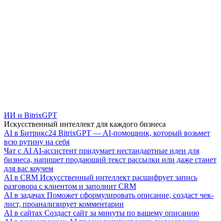
ИИ и BitrixGPT
Искусственный интеллект для каждого бизнеса
AI в Битрикс24
BitrixGPT — AI-помощник, который возьмет
всю рутину на себя
Чат с AI
AI-ассистент придумает нестандартные идеи для
бизнеса, напишет продающий текст рассылки или даже станет
для вас коучем
AI в CRM
Искусственный интеллект расшифрует запись
разговора с клиентом и заполнит CRM
AI в задачах
Поможет сформулировать описание, создаст чек-
лист, проанализирует комментарии
AI в сайтах
Создаст сайт за минуты по вашему описанию