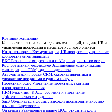
Крупным компаниям
Корпоративная платформа для коммуникаций, продаж, HR и
управления процессами в масштабе крупного бизнеса
Интранет-портал
Коммуникации, HR-процессы и управление
корпоративными знаниями
ВКС
Безопасные видеозвонки и AI-фиксация итогов встреч
Корпоративный мессенджер
Защищенные коммуникации
с интеграцией CRM, задач и видеосвязи
Автоматизация продаж
CRM, сквозная аналитика и
управление продажами в едином контуре
Проектный офис
Управление проектами, задачами
и контролем исполнения
HRM
Рекрутинг, КЭДО, обучение и управление
эффективностью сотрудников
SaaS
Облачная платформа с высокой производительностью
и масштабируемостью
On-premise
Размещение в вашем ЦОД, открытый код и