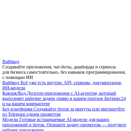
Вайбкод
Создавайте приложения, чат-боты, дашборды и сервисы
для бизнеса самостоятельно, без навыков программирования,
с помощью ИИ
Вайбкод
Всё уже есть внутри: API, серверы, документация,
ИИ-модели
Коворк/Код
Десктоп-приложение с AI-агентом, который
выполняет рабочие задачи прямо в вашем портале Битрикс24
и на вашем компьютере
Бот-платформа
Создавайте ботов за минуты или мигрируйте
из Telegram одним промптом
Модели
Готовые встраиваемые AI-модели для ваших
приложений и ботов. Опишите задачу промптом — получите
рабочее приложение