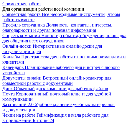
Совместная работа
Для организации работы всей компании
Совместная работа
Все необходимые инструменты, чтобы
работать вместе
Профиль сотрудника
Должность, контакты, интересы,
благодарности и другая полезная информация
Соцсеть компании
Новости, события, обсуждения, площадка
для общения всех сотрудников
Онлайн-доски
Интерактивные онлайн-доски для
визуализации идей
Коллабы
Пространства для работы с внешними командами и
клиентами
Календарь
Планирование рабочего дня и встреч с любого
устройства
Документы онлайн
Встроенный онлайн-редактор для
совместной работы с документами
Диск
Облачный диск компании для рабочих файлов
Почта
Корпоративный почтовый клиент для удобной
коммуникации
База знаний 2.0
Удобное хранение учебных материалов
и документации
Чекин на работе
Геймификация начала рабочего дня
в приложении Битрикс24