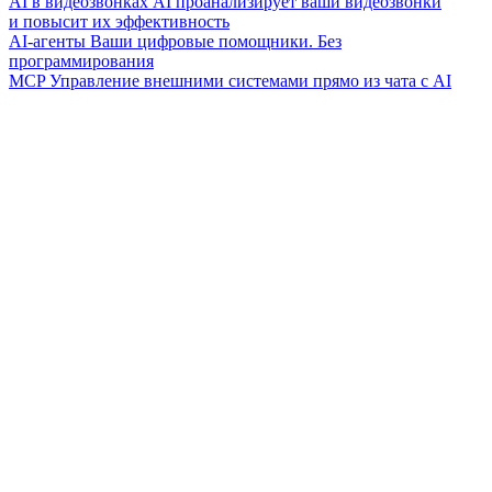
AI в видеозвонках
AI проанализирует ваши видеозвонки
и повысит их эффективность
AI-агенты
Ваши цифровые помощники. Без
программирования
MCP
Управление внешними системами прямо из чата с AI