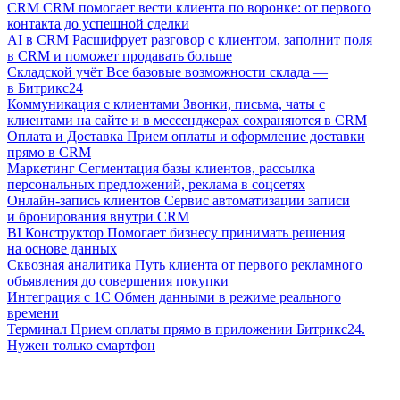
CRM
CRM помогает вести клиента по воронке: от первого
контакта до успешной сделки
AI в CRM
Расшифрует разговор с клиентом, заполнит поля
в CRM и поможет продавать больше
Складской учёт
Все базовые возможности склада —
в Битрикс24
Коммуникация с клиентами
Звонки, письма, чаты с
клиентами на сайте и в мессенджерах сохраняются в CRM
Оплата и Доставка
Прием оплаты и оформление доставки
прямо в CRM
Маркетинг
Сегментация базы клиентов, рассылка
персональных предложений, реклама в соцсетях
Онлайн-запись клиентов
Сервис автоматизации записи
и бронирования внутри CRM
BI Конструктор
Помогает бизнесу принимать решения
на основе данных
Сквозная аналитика
Путь клиента от первого рекламного
объявления до совершения покупки
Интеграция с 1С
Обмен данными в режиме реального
времени
Терминал
Прием оплаты прямо в приложении Битрикс24.
Нужен только смартфон