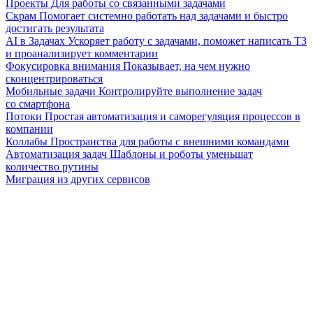
Проекты
Для работы со связанными задачами
Скрам
Помогает системно работать над задачами и быстро
достигать результата
AI в Задачах
Ускоряет работу с задачами, поможет написать ТЗ
и проанализирует комментарии
Фокусировка внимания
Показывает, на чем нужно
сконцентрироваться
Мобильные задачи
Контролируйте выполнение задач
со смартфона
Потоки
Простая автоматизация и саморегуляция процессов в
компании
Коллабы
Пространства для работы с внешними командами
Автоматизация задач
Шаблоны и роботы уменьшат
количество рутины
Миграция из других сервисов