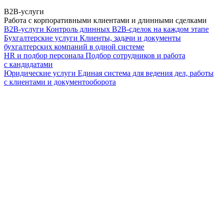
B2B-услуги
Работа с корпоративными клиентами и длинными сделками
B2B-услуги
Контроль длинных B2B-сделок на каждом этапе
Бухгалтерские услуги
Клиенты, задачи и документы
бухгалтерских компаний в одной системе
HR и подбор персонала
Подбор сотрудников и работа
с кандидатами
Юридические услуги
Единая система для ведения дел, работы
с клиентами и документооборота