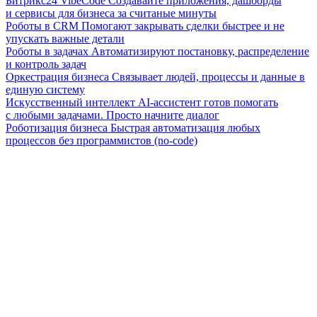
Битрикс24 VibeCode
Создавайте приложения, дашборды
и сервисы для бизнеса за считаные минуты
Роботы в CRM
Помогают закрывать сделки быстрее и не
упускать важные детали
Роботы в задачах
Автоматизируют постановку, распределение
и контроль задач
Оркестрация бизнеса
Связывает людей, процессы и данные в
единую систему
Искусственный интеллект
AI-ассистент готов помогать
с любыми задачами. Просто начните диалог
Роботизация бизнеса
Быстрая автоматизация любых
процессов без программистов (no-code)