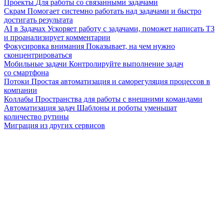
Проекты
Для работы со связанными задачами
Скрам
Помогает системно работать над задачами и быстро
достигать результата
AI в Задачах
Ускоряет работу с задачами, поможет написать ТЗ
и проанализирует комментарии
Фокусировка внимания
Показывает, на чем нужно
сконцентрироваться
Мобильные задачи
Контролируйте выполнение задач
со смартфона
Потоки
Простая автоматизация и саморегуляция процессов в
компании
Коллабы
Пространства для работы с внешними командами
Автоматизация задач
Шаблоны и роботы уменьшат
количество рутины
Миграция из других сервисов