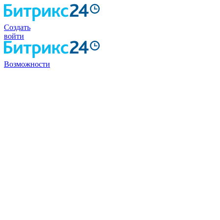
Создать
войти
Возможности