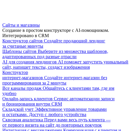
Сайты и магазины
Создание в простом конструкторе с AI-помощником.
Интегрировано в CRM
Конструктор сайтов
Создайте продающий лендинг
за считаные минуты
Шаблоны сайтов
Выберите из множества шаблонов,
адаптированных под разные отрасли
AI для создания лендингов
AI поможет запустить уникальный
сайт, напишет тексты, создаст изображения
Конструктор
интернет-магазинов
Создайте интернет-магазин без
программирования за 2 минуты
Все каналы продаж
Общайтесь с клиентами там, где им
удобно
Онлайн-запись клиентов
Сервис автоматизации записи
и бронирования внутри CRM
Складской учет
Эффективное управление товарами
и остатками. Доступ с любого устройства
Сквозная аналитика
Перед вами весь путь клиента —
от первого визита на сайт до повторных покупок
Интеграция с мессенджерами
Коммуникация с клиентом и