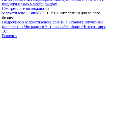
продажи прямо в мессенджерах
Смотреть все возможности
Маркетплейс + BitrixGPT
6 250+ интеграций для вашего
бизнеса
Подробнее о Маркетплейсе
Перейти в каталог
Популярные
приложения
Миграция в Битрикс24
Телефония
Интеграция с
1С
Решения