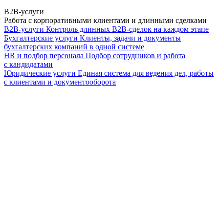
B2B-услуги
Работа с корпоративными клиентами и длинными сделками
B2B-услуги
Контроль длинных B2B-сделок на каждом этапе
Бухгалтерские услуги
Клиенты, задачи и документы
бухгалтерских компаний в одной системе
HR и подбор персонала
Подбор сотрудников и работа
с кандидатами
Юридические услуги
Единая система для ведения дел, работы
с клиентами и документооборота