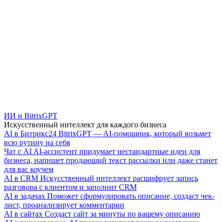
ИИ и BitrixGPT
Искусственный интеллект для каждого бизнеса
AI в Битрикс24
BitrixGPT — AI-помощник, который возьмет
всю рутину на себя
Чат с AI
AI-ассистент придумает нестандартные идеи для
бизнеса, напишет продающий текст рассылки или даже станет
для вас коучем
AI в CRM
Искусственный интеллект расшифрует запись
разговора с клиентом и заполнит CRM
AI в задачах
Поможет сформулировать описание, создаст чек-
лист, проанализирует комментарии
AI в сайтах
Создаст сайт за минуты по вашему описанию