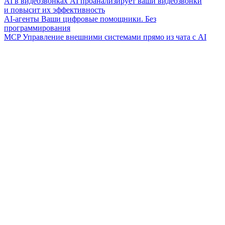
AI в видеозвонках
AI проанализирует ваши видеозвонки
и повысит их эффективность
AI-агенты
Ваши цифровые помощники. Без
программирования
MCP
Управление внешними системами прямо из чата с AI