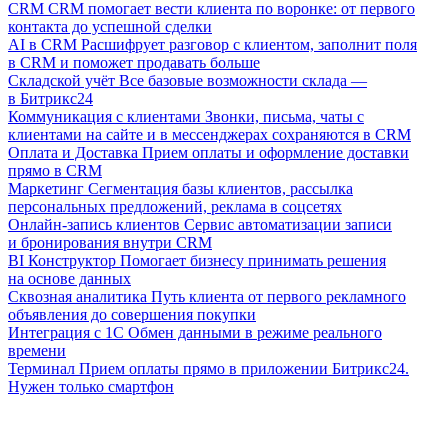
CRM
CRM помогает вести клиента по воронке: от первого
контакта до успешной сделки
AI в CRM
Расшифрует разговор с клиентом, заполнит поля
в CRM и поможет продавать больше
Складской учёт
Все базовые возможности склада —
в Битрикс24
Коммуникация с клиентами
Звонки, письма, чаты с
клиентами на сайте и в мессенджерах сохраняются в CRM
Оплата и Доставка
Прием оплаты и оформление доставки
прямо в CRM
Маркетинг
Сегментация базы клиентов, рассылка
персональных предложений, реклама в соцсетях
Онлайн-запись клиентов
Сервис автоматизации записи
и бронирования внутри CRM
BI Конструктор
Помогает бизнесу принимать решения
на основе данных
Сквозная аналитика
Путь клиента от первого рекламного
объявления до совершения покупки
Интеграция с 1С
Обмен данными в режиме реального
времени
Терминал
Прием оплаты прямо в приложении Битрикс24.
Нужен только смартфон