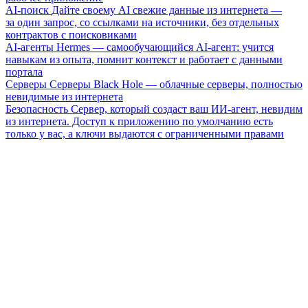
AI-поиск
Дайте своему AI свежие данные из интернета —
за один запрос, со ссылками на источники, без отдельных
контрактов с поисковиками
AI-агенты
Hermes — самообучающийся AI-агент: учится
навыкам из опыта, помнит контекст и работает с данными
портала
Серверы
Серверы Black Hole — облачные серверы, полностью
невидимые из интернета
Безопасность
Сервер, который создаст ваш ИИ-агент, невидим
из интернета. Доступ к приложению по умолчанию есть
только у вас, а ключи выдаются с ограниченными правами