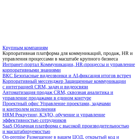
Крупным компаниям
Корпоративная платформа для коммуникаций, продаж, HR и
управления процессами в масштабе крупного бизнеса
Интранет-портал
Коммуникации, HR-процессы и управление
корпоративными знаниями
ВКС
Безопасные видеозвонки и AI-фиксация итогов встреч
Корпоративный мессенджер
Защищенные коммуникации
с интеграцией CRM, задач и видеосвязи
Автоматизация продаж
CRM, сквозная аналитика и
управление продажами в едином контуре
Проектный офис
Управление проектами, задачами
и контролем исполнения
HRM
Рекрутинг, КЭДО, обучение и управление
эффективностью сотрудников
SaaS
Облачная платформа с высокой производительностью
и масштабируемостью
On-premise
Размещение в вашем ЦОД, открытый код и