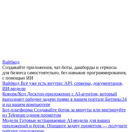
Вайбкод
Создавайте приложения, чат-боты, дашборды и сервисы
для бизнеса самостоятельно, без навыков программирования,
с помощью ИИ
Вайбкод
Всё уже есть внутри: API, серверы, документация,
ИИ-модели
Коворк/Код
Десктоп-приложение с AI-агентом, который
выполняет рабочие задачи прямо в вашем портале Битрикс24
и на вашем компьютере
Бот-платформа
Создавайте ботов за минуты или мигрируйте
из Telegram одним промптом
Модели
Готовые встраиваемые AI-модели для ваших
приложений и ботов. Опишите задачу промптом — получите
рабочее приложение