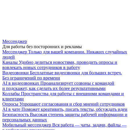
Мессенджер
Для работы без посторонних и рекламы
Мессенджер
Только для вашей компании. Никаких случайных
людей
Каналы
Удобно делиться новостями, проводить опросы и
вовлекать новых сотрудников в работу
Видеозвонки
Бесплатные видеозвонки для больших встреч.
Без ограничений по времени
AI в видеозвонках
Проанализирует созвоны с командой
и подскажет, как сделать их более результативными
Коллабы
Пространства для работы с внешними командами и
клиентами
Опросы
Упрощают согласования и сбор мнений сотрудников
AI в чате
Поможет креативить, писать тексты, обсуждать идеи
Безопасность
Высокая степень защиты рабочей информации и
персональных данных
Мобильный мессенджер
Вся работа — чаты, задачи, файлы —