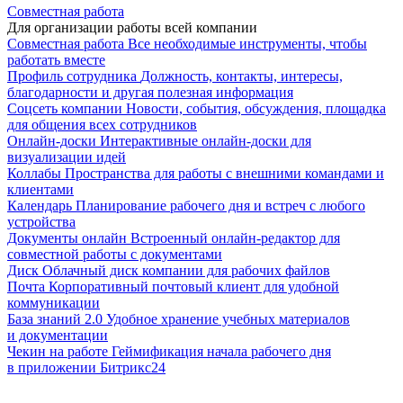
Совместная работа
Для организации работы всей компании
Совместная работа
Все необходимые инструменты, чтобы
работать вместе
Профиль сотрудника
Должность, контакты, интересы,
благодарности и другая полезная информация
Соцсеть компании
Новости, события, обсуждения, площадка
для общения всех сотрудников
Онлайн-доски
Интерактивные онлайн-доски для
визуализации идей
Коллабы
Пространства для работы с внешними командами и
клиентами
Календарь
Планирование рабочего дня и встреч с любого
устройства
Документы онлайн
Встроенный онлайн-редактор для
совместной работы с документами
Диск
Облачный диск компании для рабочих файлов
Почта
Корпоративный почтовый клиент для удобной
коммуникации
База знаний 2.0
Удобное хранение учебных материалов
и документации
Чекин на работе
Геймификация начала рабочего дня
в приложении Битрикс24