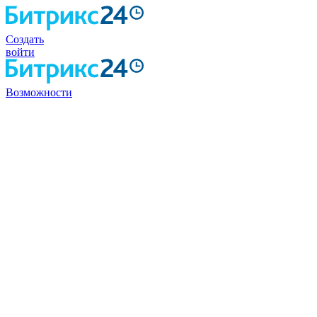
Создать
войти
Возможности