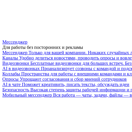
Мессенджер
Для работы без посторонних и рекламы
Мессенджер
Только для вашей компании. Никаких случайных 
Каналы
Удобно делиться новостями, проводить опросы и вовле
Видеозвонки
Бесплатные видеозвонки для больших встреч. Бе
AI в видеозвонках
Проанализирует созвоны с командой и подск
Коллабы
Пространства для работы с внешними командами и к
Опросы
Упрощают согласования и сбор мнений сотрудников
AI в чате
Поможет креативить, писать тексты, обсуждать идеи
Безопасность
Высокая степень защиты рабочей информации и
Мобильный мессенджер
Вся работа — чаты, задачи, файлы —