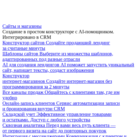
Сайты и магазины
Создание в простом конструкторе с AI-помощником.
Интегрировано в CRM
Конструктор сайтов
Создайте продающий лендинг
за считаные минуты
Шаблоны сайтов
Выберите из множества шаблонов,
адаптированных под разные отрасли
AI для создания лендингов
AI поможет запустить уникальный
сайт, напишет тексты, создаст изображения
Конструктор
интернет-магазинов
Создайте интернет-магазин без
программирования за 2 минуты
Все каналы продаж
Общайтесь с клиентами там, где им
удобно
Онлайн-запись клиентов
Сервис автоматизации записи
и бронирования внутри CRM
Складской учет
Эффективное управление товарами
и остатками. Доступ с любого устройства
Сквозная аналитика
Перед вами весь путь клиента —
от первого визита на сайт до повторных покупок
Интеграция с мессенджерами
Коммуникация с клиентом и