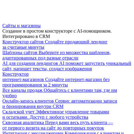
Сайты и магазины
Создание в простом конструкторе с AI-помощником.
Интегрировано в CRM
Конструктор сайтов
Создайте продающий лендинг
за считаные минуты
Шаблоны сайтов
Выберите из множества шаблонов,
адаптированных под разные отрасли
AI для создания лендингов
AI поможет запустить уникальный
сайт, напишет тексты, создаст изображения
Конструктор
интернет-магазинов
Создайте интернет-магазин без
программирования за 2 минуты
Все каналы продаж
Общайтесь с клиентами там, где им
удобно
Онлайн-запись клиентов
Сервис автоматизации записи
и бронирования внутри CRM
Складской учет
Эффективное управление товарами
и остатками. Доступ с любого устройства
Сквозная аналитика
Перед вами весь путь клиента —
от первого визита на сайт до повторных покупок
Интеграция с мессенджерами
Коммуникация с клиентом и