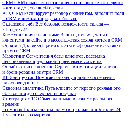
CRM
CRM помогает вести клиента по воронке: от первого
контакта до успешной сделки
AI в CRM
Расшифрует разговор с клиентом, заполнит поля
в CRM и поможет продавать больше
Складской учёт
Все базовые возможности склада —
в Битрикс24
Коммуникация с клиентами
Звонки, письма, чаты с
клиентами на сайте и в мессенджерах сохраняются в CRM
Оплата и Доставка
Прием оплаты и оформление доставки
прямо в CRM
Маркетинг
Сегментация базы клиентов, рассылка
персональных предложений, реклама в соцсетях
Онлайн-запись клиентов
Сервис автоматизации записи
и бронирования внутри CRM
BI Конструктор
Помогает бизнесу принимать решения
на основе данных
Сквозная аналитика
Путь клиента от первого рекламного
объявления до совершения покупки
Интеграция с 1С
Обмен данными в режиме реального
времени
Терминал
Прием оплаты прямо в приложении Битрикс24.
Нужен только смартфон