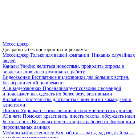
Мессенджер
Для работы без посторонних и рекламы
Мессенджер
Только для вашей компании. Никаких случайных
людей
Каналы
Удобно делиться новостями, проводить опросы и
вовлекать новых сотрудников в работу
Видеозвонки
Бесплатные видеозвонки для больших встреч.
Без ограничений по времени
AI в видеозвонках
Проанализирует созвоны с командой
и подскажет, как сделать их более результативными
Коллабы
Пространства для работы с внешними командами и
клиентами
Опросы
Упрощают согласования и сбор мнений сотрудников
AI в чате
Поможет креативить, писать тексты, обсуждать идеи
Безопасность
Высокая степень защиты рабочей информации и
персональных данных
Мобильный мессенджер
Вся работа — чаты, задачи, файлы —