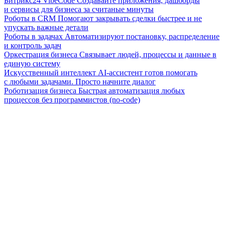
Битрикс24 VibeCode
Создавайте приложения, дашборды
и сервисы для бизнеса за считаные минуты
Роботы в CRM
Помогают закрывать сделки быстрее и не
упускать важные детали
Роботы в задачах
Автоматизируют постановку, распределение
и контроль задач
Оркестрация бизнеса
Связывает людей, процессы и данные в
единую систему
Искусственный интеллект
AI-ассистент готов помогать
с любыми задачами. Просто начните диалог
Роботизация бизнеса
Быстрая автоматизация любых
процессов без программистов (no-code)