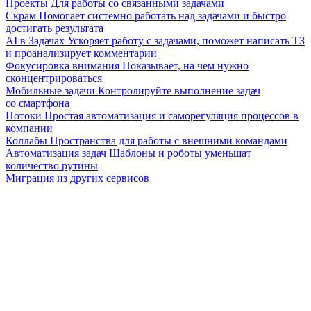
Проекты
Для работы со связанными задачами
Скрам
Помогает системно работать над задачами и быстро
достигать результата
AI в Задачах
Ускоряет работу с задачами, поможет написать ТЗ
и проанализирует комментарии
Фокусировка внимания
Показывает, на чем нужно
сконцентрироваться
Мобильные задачи
Контролируйте выполнение задач
со смартфона
Потоки
Простая автоматизация и саморегуляция процессов в
компании
Коллабы
Пространства для работы с внешними командами
Автоматизация задач
Шаблоны и роботы уменьшат
количество рутины
Миграция из других сервисов