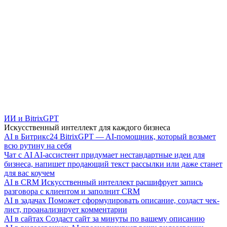
ИИ и BitrixGPT
Искусственный интеллект для каждого бизнеса
AI в Битрикс24
BitrixGPT — AI-помощник, который возьмет
всю рутину на себя
Чат с AI
AI-ассистент придумает нестандартные идеи для
бизнеса, напишет продающий текст рассылки или даже станет
для вас коучем
AI в CRM
Искусственный интеллект расшифрует запись
разговора с клиентом и заполнит CRM
AI в задачах
Поможет сформулировать описание, создаст чек-
лист, проанализирует комментарии
AI в сайтах
Создаст сайт за минуты по вашему описанию