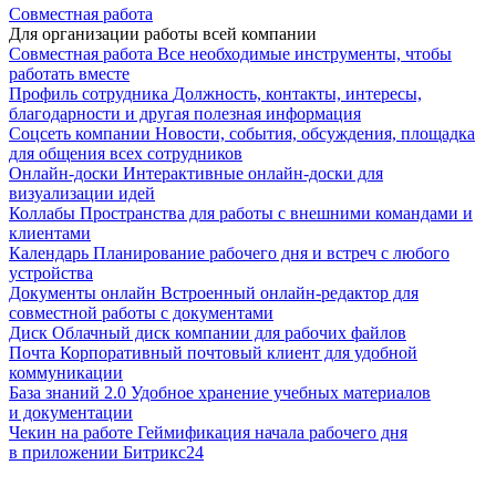
Совместная работа
Для организации работы всей компании
Совместная работа
Все необходимые инструменты, чтобы
работать вместе
Профиль сотрудника
Должность, контакты, интересы,
благодарности и другая полезная информация
Соцсеть компании
Новости, события, обсуждения, площадка
для общения всех сотрудников
Онлайн-доски
Интерактивные онлайн-доски для
визуализации идей
Коллабы
Пространства для работы с внешними командами и
клиентами
Календарь
Планирование рабочего дня и встреч с любого
устройства
Документы онлайн
Встроенный онлайн-редактор для
совместной работы с документами
Диск
Облачный диск компании для рабочих файлов
Почта
Корпоративный почтовый клиент для удобной
коммуникации
База знаний 2.0
Удобное хранение учебных материалов
и документации
Чекин на работе
Геймификация начала рабочего дня
в приложении Битрикс24