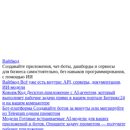
Вайбкод
Создавайте приложения, чат-боты, дашборды и сервисы
для бизнеса самостоятельно, без навыков программирования,
с помощью ИИ
Вайбкод
Всё уже есть внутри: API, серверы, документация,
ИИ-модели
Коворк/Код
Десктоп-приложение с AI-агентом, который
выполняет рабочие задачи прямо в вашем портале Битрикс24
и на вашем компьютере
Бот-платформа
Создавайте ботов за минуты или мигрируйте
из Telegram одним промптом
Модели
Готовые встраиваемые AI-модели для ваших
приложений и ботов. Опишите задачу промптом — получите
рабочее приложение