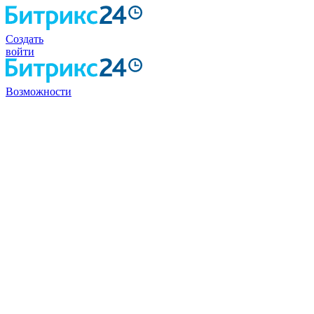
Создать
войти
Возможности