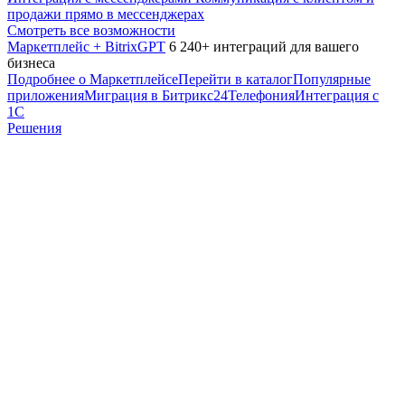
продажи прямо в мессенджерах
Смотреть все возможности
Маркетплейс + BitrixGPT
6 240+ интеграций для вашего
бизнеса
Подробнее о Маркетплейсе
Перейти в каталог
Популярные
приложения
Миграция в Битрикс24
Телефония
Интеграция с
1С
Решения