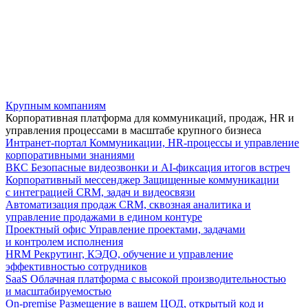
Крупным компаниям
Корпоративная платформа для коммуникаций, продаж, HR и
управления процессами в масштабе крупного бизнеса
Интранет-портал
Коммуникации, HR-процессы и управление
корпоративными знаниями
ВКС
Безопасные видеозвонки и AI-фиксация итогов встреч
Корпоративный мессенджер
Защищенные коммуникации
с интеграцией CRM, задач и видеосвязи
Автоматизация продаж
CRM, сквозная аналитика и
управление продажами в едином контуре
Проектный офис
Управление проектами, задачами
и контролем исполнения
HRM
Рекрутинг, КЭДО, обучение и управление
эффективностью сотрудников
SaaS
Облачная платформа с высокой производительностью
и масштабируемостью
On-premise
Размещение в вашем ЦОД, открытый код и