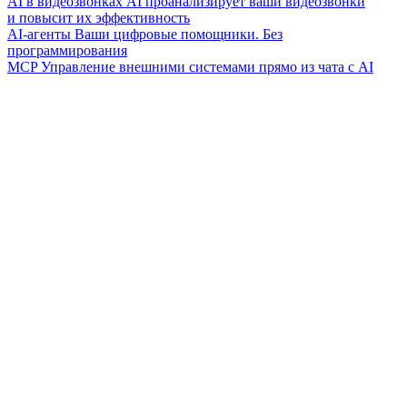
AI в видеозвонках
AI проанализирует ваши видеозвонки
и повысит их эффективность
AI-агенты
Ваши цифровые помощники. Без
программирования
MCP
Управление внешними системами прямо из чата с AI