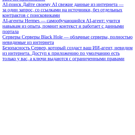
AI-поиск
Дайте своему AI свежие данные из интернета —
за один запрос, со ссылками на источники, без отдельных
контрактов с поисковиками
AI-агенты
Hermes — самообучающийся AI-агент: учится
навыкам из опыта, помнит контекст и работает с данными
портала
Серверы
Серверы Black Hole — облачные серверы, полностью
невидимые из интернета
Безопасность
Сервер, который создаст ваш ИИ-агент, невидим
из интернета. Доступ к приложению по умолчанию есть
только у вас, а ключи выдаются с ограниченными правами