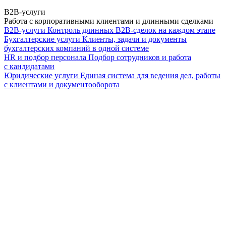
B2B-услуги
Работа с корпоративными клиентами и длинными сделками
B2B-услуги
Контроль длинных B2B-сделок на каждом этапе
Бухгалтерские услуги
Клиенты, задачи и документы
бухгалтерских компаний в одной системе
HR и подбор персонала
Подбор сотрудников и работа
с кандидатами
Юридические услуги
Единая система для ведения дел, работы
с клиентами и документооборота