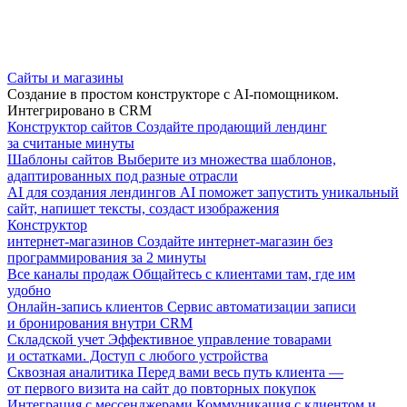
Сайты и магазины
Создание в простом конструкторе с AI-помощником.
Интегрировано в CRM
Конструктор сайтов
Создайте продающий лендинг
за считаные минуты
Шаблоны сайтов
Выберите из множества шаблонов,
адаптированных под разные отрасли
AI для создания лендингов
AI поможет запустить уникальный
сайт, напишет тексты, создаст изображения
Конструктор
интернет-магазинов
Создайте интернет-магазин без
программирования за 2 минуты
Все каналы продаж
Общайтесь с клиентами там, где им
удобно
Онлайн-запись клиентов
Сервис автоматизации записи
и бронирования внутри CRM
Складской учет
Эффективное управление товарами
и остатками. Доступ с любого устройства
Сквозная аналитика
Перед вами весь путь клиента —
от первого визита на сайт до повторных покупок
Интеграция с мессенджерами
Коммуникация с клиентом и