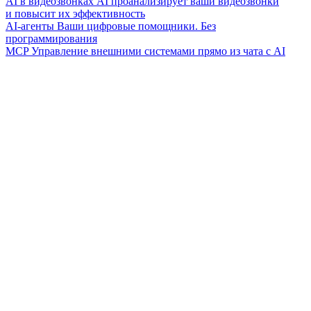
AI в видеозвонках
AI проанализирует ваши видеозвонки
и повысит их эффективность
AI-агенты
Ваши цифровые помощники. Без
программирования
MCP
Управление внешними системами прямо из чата с AI