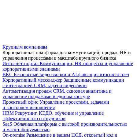
Крупным компаниям
Корпоративная платформа для коммуникаций, продаж, HR и
управления процессами в масштабе крупного бизнеса
Интранет-портал
Коммуникации, HR-процессы и управление
корпоративными знаниями
ВКС
Безопасные видеозвонки и AI-фиксация итогов встреч
Корпоративный мессенджер
Защищенные коммуникации
с интеграцией CRM, задач и видеосвязи
Автоматизация продаж
CRM, сквозная аналитика и
управление продажами в едином контуре
Проектный офис
Управление проектами, задачами
и контролем исполнения
HRM
Рекрутинг, КЭДО, обучение и управление
эффективностью сотрудников
SaaS
Облачная платформа с высокой производительностью
и масштабируемостью
On-premise
Размещение в вашем ЦОД, открытый код и