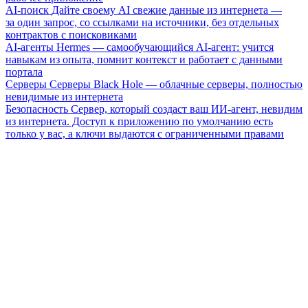
AI-поиск
Дайте своему AI свежие данные из интернета —
за один запрос, со ссылками на источники, без отдельных
контрактов с поисковиками
AI-агенты
Hermes — самообучающийся AI-агент: учится
навыкам из опыта, помнит контекст и работает с данными
портала
Серверы
Серверы Black Hole — облачные серверы, полностью
невидимые из интернета
Безопасность
Сервер, который создаст ваш ИИ-агент, невидим
из интернета. Доступ к приложению по умолчанию есть
только у вас, а ключи выдаются с ограниченными правами