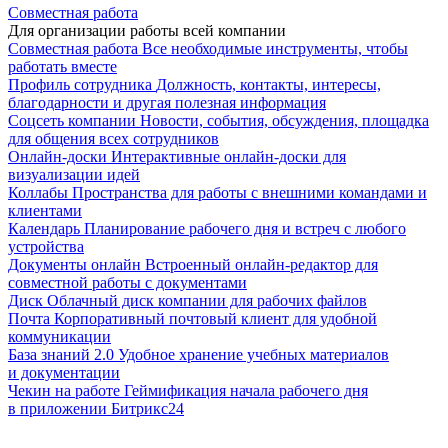
Совместная работа
Для организации работы всей компании
Совместная работа
Все необходимые инструменты, чтобы
работать вместе
Профиль сотрудника
Должность, контакты, интересы,
благодарности и другая полезная информация
Соцсеть компании
Новости, события, обсуждения, площадка
для общения всех сотрудников
Онлайн-доски
Интерактивные онлайн-доски для
визуализации идей
Коллабы
Пространства для работы с внешними командами и
клиентами
Календарь
Планирование рабочего дня и встреч с любого
устройства
Документы онлайн
Встроенный онлайн-редактор для
совместной работы с документами
Диск
Облачный диск компании для рабочих файлов
Почта
Корпоративный почтовый клиент для удобной
коммуникации
База знаний 2.0
Удобное хранение учебных материалов
и документации
Чекин на работе
Геймификация начала рабочего дня
в приложении Битрикс24