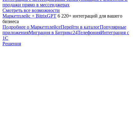
продажи прямо в мессенджерах
Смотреть все возможности
Маркетплейс + BitrixGPT
6 220+ интеграций для вашего
бизнеса
Подробнее о Маркетплейсе
Перейти в каталог
Популярные
приложения
Миграция в Битрикс24
Телефония
Интеграция с
1С
Решения