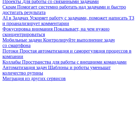
Проекты
Для работы со связанными задачами
Скрам
Помогает системно работать над задачами и быстро
достигать результата
AI в Задачах
Ускоряет работу с задачами, поможет написать ТЗ
и проанализирует комментарии
Фокусировка внимания
Показывает, на чем нужно
сконцентрироваться
Мобильные задачи
Контролируйте выполнение задач
со смартфона
Потоки
Простая автоматизация и саморегуляция процессов в
компании
Коллабы
Пространства для работы с внешними командами
Автоматизация задач
Шаблоны и роботы уменьшат
количество рутины
Миграция из других сервисов