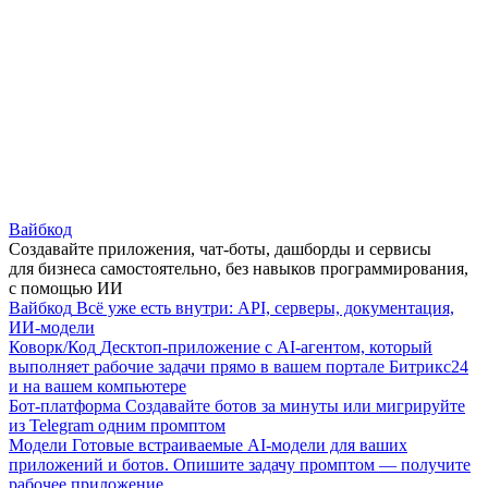
Вайбкод
Создавайте приложения, чат-боты, дашборды и сервисы
для бизнеса самостоятельно, без навыков программирования,
с помощью ИИ
Вайбкод
Всё уже есть внутри: API, серверы, документация,
ИИ-модели
Коворк/Код
Десктоп-приложение с AI-агентом, который
выполняет рабочие задачи прямо в вашем портале Битрикс24
и на вашем компьютере
Бот-платформа
Создавайте ботов за минуты или мигрируйте
из Telegram одним промптом
Модели
Готовые встраиваемые AI-модели для ваших
приложений и ботов. Опишите задачу промптом — получите
рабочее приложение