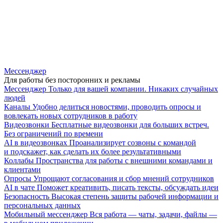
Мессенджер
Для работы без посторонних и рекламы
Мессенджер
Только для вашей компании. Никаких случайных
людей
Каналы
Удобно делиться новостями, проводить опросы и
вовлекать новых сотрудников в работу
Видеозвонки
Бесплатные видеозвонки для больших встреч.
Без ограничений по времени
AI в видеозвонках
Проанализирует созвоны с командой
и подскажет, как сделать их более результативными
Коллабы
Пространства для работы с внешними командами и
клиентами
Опросы
Упрощают согласования и сбор мнений сотрудников
AI в чате
Поможет креативить, писать тексты, обсуждать идеи
Безопасность
Высокая степень защиты рабочей информации и
персональных данных
Мобильный мессенджер
Вся работа — чаты, задачи, файлы —