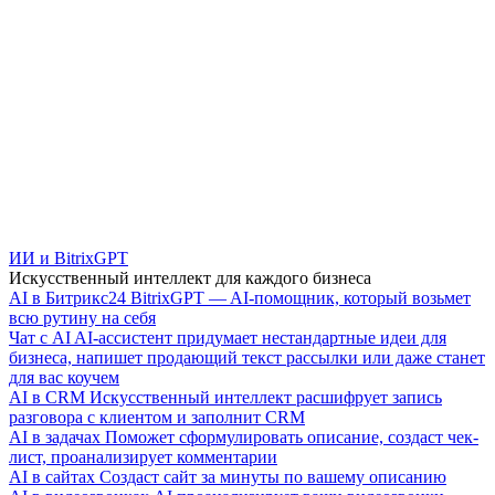
ИИ и BitrixGPT
Искусственный интеллект для каждого бизнеса
AI в Битрикс24
BitrixGPT — AI-помощник, который возьмет
всю рутину на себя
Чат с AI
AI-ассистент придумает нестандартные идеи для
бизнеса, напишет продающий текст рассылки или даже станет
для вас коучем
AI в CRM
Искусственный интеллект расшифрует запись
разговора с клиентом и заполнит CRM
AI в задачах
Поможет сформулировать описание, создаст чек-
лист, проанализирует комментарии
AI в сайтах
Создаст сайт за минуты по вашему описанию