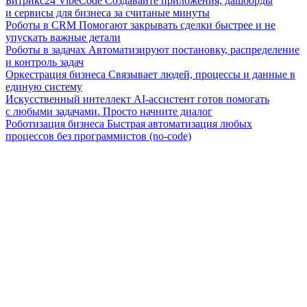
Битрикс24 VibeCode
Создавайте приложения, дашборды
и сервисы для бизнеса за считаные минуты
Роботы в CRM
Помогают закрывать сделки быстрее и не
упускать важные детали
Роботы в задачах
Автоматизируют постановку, распределение
и контроль задач
Оркестрация бизнеса
Связывает людей, процессы и данные в
единую систему
Искусственный интеллект
AI-ассистент готов помогать
с любыми задачами. Просто начните диалог
Роботизация бизнеса
Быстрая автоматизация любых
процессов без программистов (no-code)