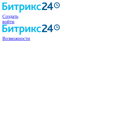
Создать
войти
Возможности