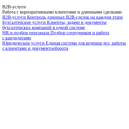
B2B-услуги
Работа с корпоративными клиентами и длинными сделками
B2B-услуги
Контроль длинных B2B-сделок на каждом этапе
Бухгалтерские услуги
Клиенты, задачи и документы
бухгалтерских компаний в одной системе
HR и подбор персонала
Подбор сотрудников и работа
с кандидатами
Юридические услуги
Единая система для ведения дел, работы
с клиентами и документооборота