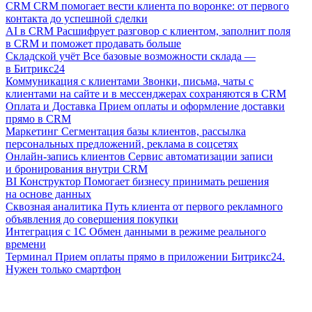
CRM
CRM помогает вести клиента по воронке: от первого
контакта до успешной сделки
AI в CRM
Расшифрует разговор с клиентом, заполнит поля
в CRM и поможет продавать больше
Складской учёт
Все базовые возможности склада —
в Битрикс24
Коммуникация с клиентами
Звонки, письма, чаты с
клиентами на сайте и в мессенджерах сохраняются в CRM
Оплата и Доставка
Прием оплаты и оформление доставки
прямо в CRM
Маркетинг
Сегментация базы клиентов, рассылка
персональных предложений, реклама в соцсетях
Онлайн-запись клиентов
Сервис автоматизации записи
и бронирования внутри CRM
BI Конструктор
Помогает бизнесу принимать решения
на основе данных
Сквозная аналитика
Путь клиента от первого рекламного
объявления до совершения покупки
Интеграция с 1С
Обмен данными в режиме реального
времени
Терминал
Прием оплаты прямо в приложении Битрикс24.
Нужен только смартфон