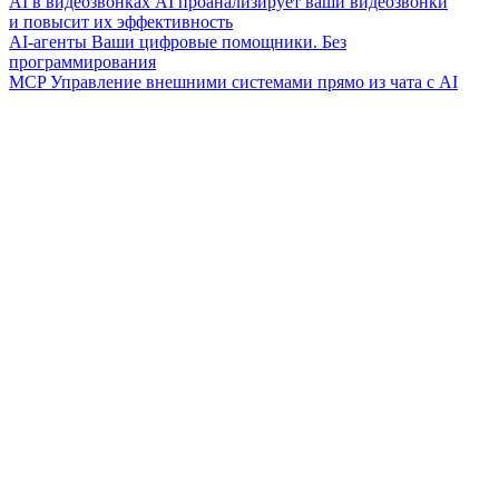
AI в видеозвонках
AI проанализирует ваши видеозвонки
и повысит их эффективность
AI-агенты
Ваши цифровые помощники. Без
программирования
MCP
Управление внешними системами прямо из чата с AI