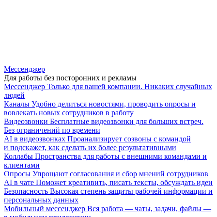
Мессенджер
Для работы без посторонних и рекламы
Мессенджер
Только для вашей компании. Никаких случайных
людей
Каналы
Удобно делиться новостями, проводить опросы и
вовлекать новых сотрудников в работу
Видеозвонки
Бесплатные видеозвонки для больших встреч.
Без ограничений по времени
AI в видеозвонках
Проанализирует созвоны с командой
и подскажет, как сделать их более результативными
Коллабы
Пространства для работы с внешними командами и
клиентами
Опросы
Упрощают согласования и сбор мнений сотрудников
AI в чате
Поможет креативить, писать тексты, обсуждать идеи
Безопасность
Высокая степень защиты рабочей информации и
персональных данных
Мобильный мессенджер
Вся работа — чаты, задачи, файлы —