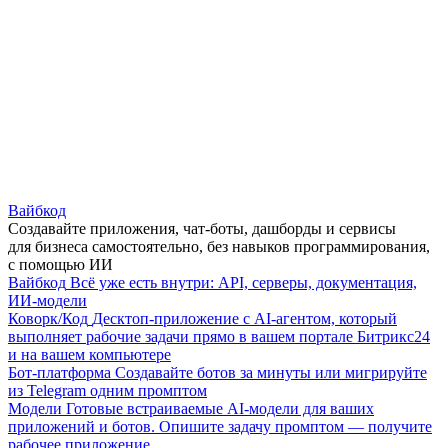
Вайбкод
Создавайте приложения, чат-боты, дашборды и сервисы
для бизнеса самостоятельно, без навыков программирования,
с помощью ИИ
Вайбкод
Всё уже есть внутри: API, серверы, документация,
ИИ-модели
Коворк/Код
Десктоп-приложение с AI-агентом, который
выполняет рабочие задачи прямо в вашем портале Битрикс24
и на вашем компьютере
Бот-платформа
Создавайте ботов за минуты или мигрируйте
из Telegram одним промптом
Модели
Готовые встраиваемые AI-модели для ваших
приложений и ботов. Опишите задачу промптом — получите
рабочее приложение