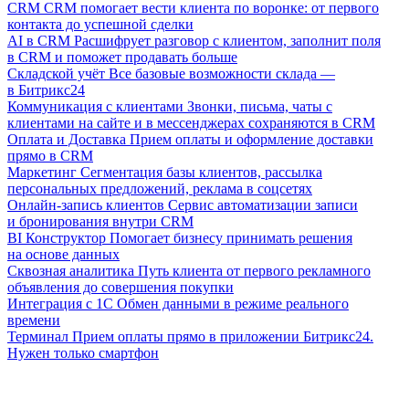
CRM
CRM помогает вести клиента по воронке: от первого
контакта до успешной сделки
AI в CRM
Расшифрует разговор с клиентом, заполнит поля
в CRM и поможет продавать больше
Складской учёт
Все базовые возможности склада —
в Битрикс24
Коммуникация с клиентами
Звонки, письма, чаты с
клиентами на сайте и в мессенджерах сохраняются в CRM
Оплата и Доставка
Прием оплаты и оформление доставки
прямо в CRM
Маркетинг
Сегментация базы клиентов, рассылка
персональных предложений, реклама в соцсетях
Онлайн-запись клиентов
Сервис автоматизации записи
и бронирования внутри CRM
BI Конструктор
Помогает бизнесу принимать решения
на основе данных
Сквозная аналитика
Путь клиента от первого рекламного
объявления до совершения покупки
Интеграция с 1С
Обмен данными в режиме реального
времени
Терминал
Прием оплаты прямо в приложении Битрикс24.
Нужен только смартфон