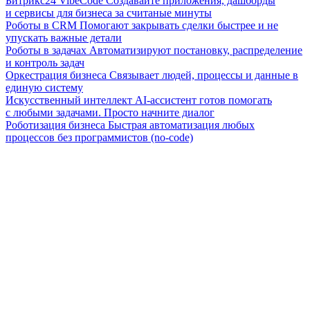
Битрикс24 VibeCode
Создавайте приложения, дашборды
и сервисы для бизнеса за считаные минуты
Роботы в CRM
Помогают закрывать сделки быстрее и не
упускать важные детали
Роботы в задачах
Автоматизируют постановку, распределение
и контроль задач
Оркестрация бизнеса
Связывает людей, процессы и данные в
единую систему
Искусственный интеллект
AI-ассистент готов помогать
с любыми задачами. Просто начните диалог
Роботизация бизнеса
Быстрая автоматизация любых
процессов без программистов (no-code)