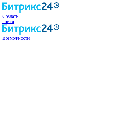
Создать
войти
Возможности