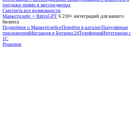
продажи прямо в мессенджерах
Смотреть все возможности
Маркетплейс + BitrixGPT
6 210+ интеграций для вашего
бизнеса
Подробнее о Маркетплейсе
Перейти в каталог
Популярные
приложения
Миграция в Битрикс24
Телефония
Интеграция с
1С
Решения