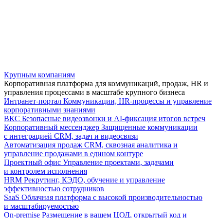
Крупным компаниям
Корпоративная платформа для коммуникаций, продаж, HR и
управления процессами в масштабе крупного бизнеса
Интранет-портал
Коммуникации, HR-процессы и управление
корпоративными знаниями
ВКС
Безопасные видеозвонки и AI-фиксация итогов встреч
Корпоративный мессенджер
Защищенные коммуникации
с интеграцией CRM, задач и видеосвязи
Автоматизация продаж
CRM, сквозная аналитика и
управление продажами в едином контуре
Проектный офис
Управление проектами, задачами
и контролем исполнения
HRM
Рекрутинг, КЭДО, обучение и управление
эффективностью сотрудников
SaaS
Облачная платформа с высокой производительностью
и масштабируемостью
On-premise
Размещение в вашем ЦОД, открытый код и