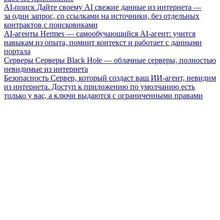
AI-поиск
Дайте своему AI свежие данные из интернета —
за один запрос, со ссылками на источники, без отдельных
контрактов с поисковиками
AI-агенты
Hermes — самообучающийся AI-агент: учится
навыкам из опыта, помнит контекст и работает с данными
портала
Серверы
Серверы Black Hole — облачные серверы, полностью
невидимые из интернета
Безопасность
Сервер, который создаст ваш ИИ-агент, невидим
из интернета. Доступ к приложению по умолчанию есть
только у вас, а ключи выдаются с ограниченными правами