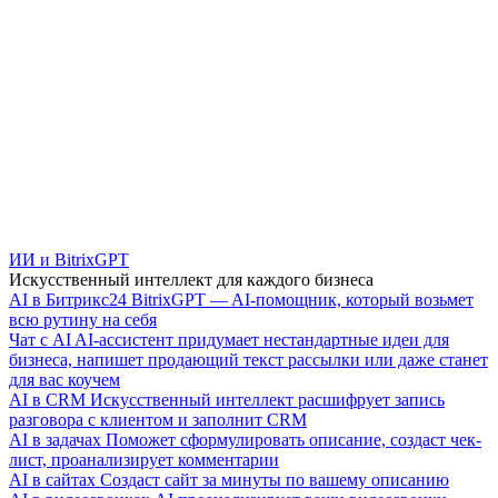
ИИ и BitrixGPT
Искусственный интеллект для каждого бизнеса
AI в Битрикс24
BitrixGPT — AI-помощник, который возьмет
всю рутину на себя
Чат с AI
AI-ассистент придумает нестандартные идеи для
бизнеса, напишет продающий текст рассылки или даже станет
для вас коучем
AI в CRM
Искусственный интеллект расшифрует запись
разговора с клиентом и заполнит CRM
AI в задачах
Поможет сформулировать описание, создаст чек-
лист, проанализирует комментарии
AI в сайтах
Создаст сайт за минуты по вашему описанию