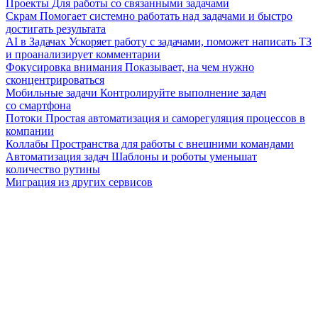
Проекты
Для работы со связанными задачами
Скрам
Помогает системно работать над задачами и быстро
достигать результата
AI в Задачах
Ускоряет работу с задачами, поможет написать ТЗ
и проанализирует комментарии
Фокусировка внимания
Показывает, на чем нужно
сконцентрироваться
Мобильные задачи
Контролируйте выполнение задач
со смартфона
Потоки
Простая автоматизация и саморегуляция процессов в
компании
Коллабы
Пространства для работы с внешними командами
Автоматизация задач
Шаблоны и роботы уменьшат
количество рутины
Миграция из других сервисов