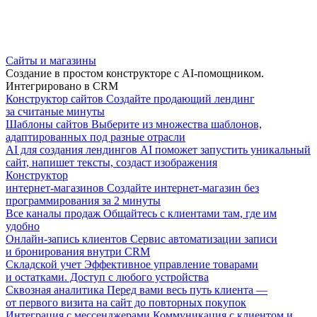
Сайты и магазины
Создание в простом конструкторе с AI-помощником.
Интегрировано в CRM
Конструктор сайтов
Создайте продающий лендинг
за считаные минуты
Шаблоны сайтов
Выберите из множества шаблонов,
адаптированных под разные отрасли
AI для создания лендингов
AI поможет запустить уникальный
сайт, напишет тексты, создаст изображения
Конструктор
интернет-магазинов
Создайте интернет-магазин без
программирования за 2 минуты
Все каналы продаж
Общайтесь с клиентами там, где им
удобно
Онлайн-запись клиентов
Сервис автоматизации записи
и бронирования внутри CRM
Складской учет
Эффективное управление товарами
и остатками. Доступ с любого устройства
Сквозная аналитика
Перед вами весь путь клиента —
от первого визита на сайт до повторных покупок
Интеграция с мессенджерами
Коммуникация с клиентом и