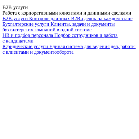
B2B-услуги
Работа с корпоративными клиентами и длинными сделками
B2B-услуги
Контроль длинных B2B-сделок на каждом этапе
Бухгалтерские услуги
Клиенты, задачи и документы
бухгалтерских компаний в одной системе
HR и подбор персонала
Подбор сотрудников и работа
с кандидатами
Юридические услуги
Единая система для ведения дел, работы
с клиентами и документооборота