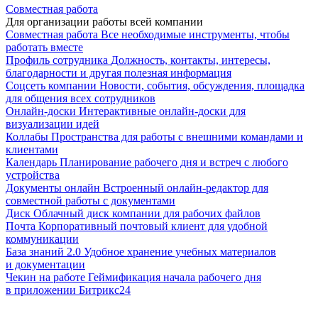
Совместная работа
Для организации работы всей компании
Совместная работа
Все необходимые инструменты, чтобы
работать вместе
Профиль сотрудника
Должность, контакты, интересы,
благодарности и другая полезная информация
Соцсеть компании
Новости, события, обсуждения, площадка
для общения всех сотрудников
Онлайн-доски
Интерактивные онлайн-доски для
визуализации идей
Коллабы
Пространства для работы с внешними командами и
клиентами
Календарь
Планирование рабочего дня и встреч с любого
устройства
Документы онлайн
Встроенный онлайн-редактор для
совместной работы с документами
Диск
Облачный диск компании для рабочих файлов
Почта
Корпоративный почтовый клиент для удобной
коммуникации
База знаний 2.0
Удобное хранение учебных материалов
и документации
Чекин на работе
Геймификация начала рабочего дня
в приложении Битрикс24