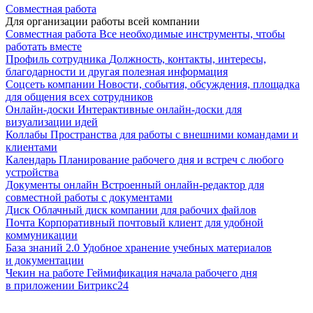
Совместная работа
Для организации работы всей компании
Совместная работа
Все необходимые инструменты, чтобы
работать вместе
Профиль сотрудника
Должность, контакты, интересы,
благодарности и другая полезная информация
Соцсеть компании
Новости, события, обсуждения, площадка
для общения всех сотрудников
Онлайн-доски
Интерактивные онлайн-доски для
визуализации идей
Коллабы
Пространства для работы с внешними командами и
клиентами
Календарь
Планирование рабочего дня и встреч с любого
устройства
Документы онлайн
Встроенный онлайн-редактор для
совместной работы с документами
Диск
Облачный диск компании для рабочих файлов
Почта
Корпоративный почтовый клиент для удобной
коммуникации
База знаний 2.0
Удобное хранение учебных материалов
и документации
Чекин на работе
Геймификация начала рабочего дня
в приложении Битрикс24