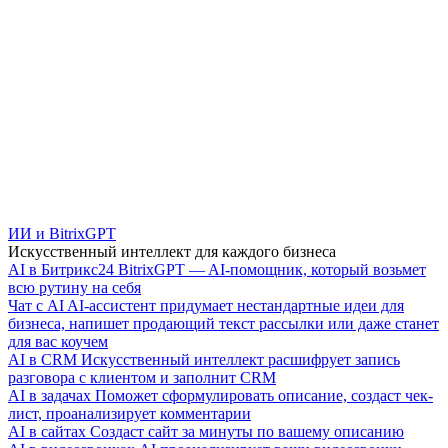
ИИ и BitrixGPT
Искусственный интеллект для каждого бизнеса
AI в Битрикс24
BitrixGPT — AI-помощник, который возьмет
всю рутину на себя
Чат с AI
AI-ассистент придумает нестандартные идеи для
бизнеса, напишет продающий текст рассылки или даже станет
для вас коучем
AI в CRM
Искусственный интеллект расшифрует запись
разговора с клиентом и заполнит CRM
AI в задачах
Поможет сформулировать описание, создаст чек-
лист, проанализирует комментарии
AI в сайтах
Создаст сайт за минуты по вашему описанию