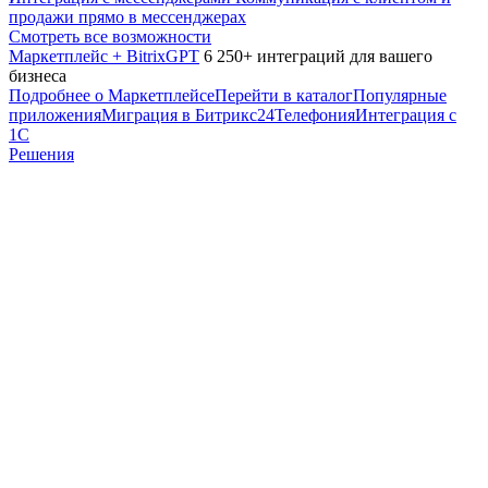
продажи прямо в мессенджерах
Смотреть все возможности
Маркетплейс + BitrixGPT
6 250+ интеграций для вашего
бизнеса
Подробнее о Маркетплейсе
Перейти в каталог
Популярные
приложения
Миграция в Битрикс24
Телефония
Интеграция с
1С
Решения