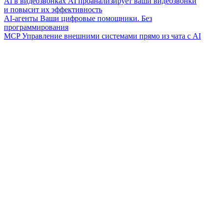
AI в видеозвонках
AI проанализирует ваши видеозвонки
и повысит их эффективность
AI-агенты
Ваши цифровые помощники. Без
программирования
MCP
Управление внешними системами прямо из чата с AI