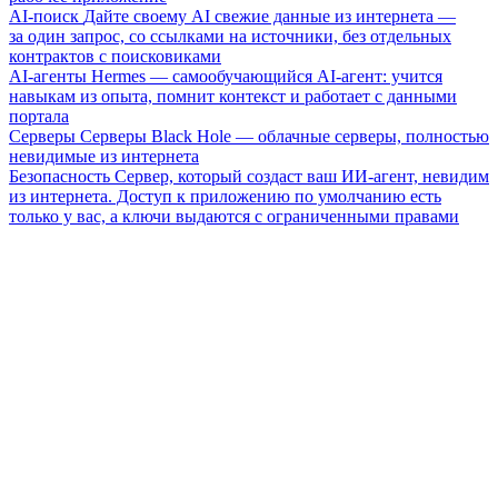
AI-поиск
Дайте своему AI свежие данные из интернета —
за один запрос, со ссылками на источники, без отдельных
контрактов с поисковиками
AI-агенты
Hermes — самообучающийся AI-агент: учится
навыкам из опыта, помнит контекст и работает с данными
портала
Серверы
Серверы Black Hole — облачные серверы, полностью
невидимые из интернета
Безопасность
Сервер, который создаст ваш ИИ-агент, невидим
из интернета. Доступ к приложению по умолчанию есть
только у вас, а ключи выдаются с ограниченными правами