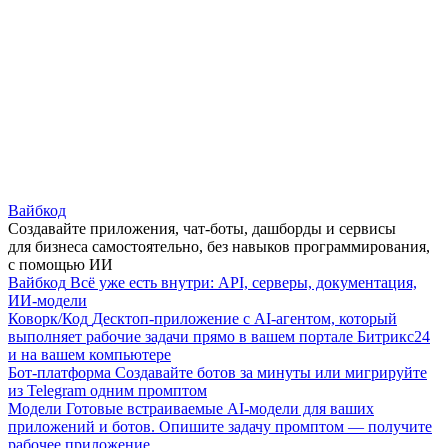
Вайбкод
Создавайте приложения, чат-боты, дашборды и сервисы
для бизнеса самостоятельно, без навыков программирования,
с помощью ИИ
Вайбкод
Всё уже есть внутри: API, серверы, документация,
ИИ-модели
Коворк/Код
Десктоп-приложение с AI-агентом, который
выполняет рабочие задачи прямо в вашем портале Битрикс24
и на вашем компьютере
Бот-платформа
Создавайте ботов за минуты или мигрируйте
из Telegram одним промптом
Модели
Готовые встраиваемые AI-модели для ваших
приложений и ботов. Опишите задачу промптом — получите
рабочее приложение