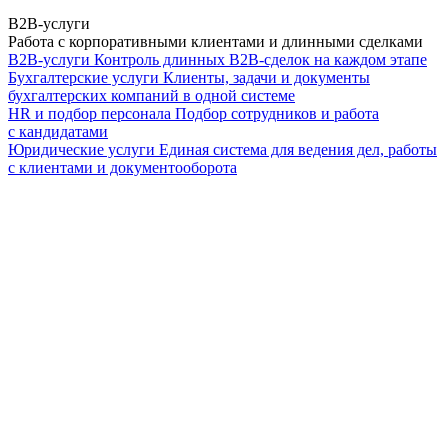
B2B-услуги
Работа с корпоративными клиентами и длинными сделками
B2B-услуги
Контроль длинных B2B-сделок на каждом этапе
Бухгалтерские услуги
Клиенты, задачи и документы
бухгалтерских компаний в одной системе
HR и подбор персонала
Подбор сотрудников и работа
с кандидатами
Юридические услуги
Единая система для ведения дел, работы
с клиентами и документооборота