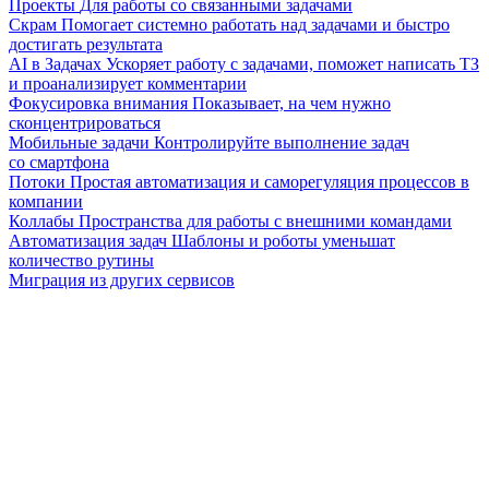
Проекты
Для работы со связанными задачами
Скрам
Помогает системно работать над задачами и быстро
достигать результата
AI в Задачах
Ускоряет работу с задачами, поможет написать ТЗ
и проанализирует комментарии
Фокусировка внимания
Показывает, на чем нужно
сконцентрироваться
Мобильные задачи
Контролируйте выполнение задач
со смартфона
Потоки
Простая автоматизация и саморегуляция процессов в
компании
Коллабы
Пространства для работы с внешними командами
Автоматизация задач
Шаблоны и роботы уменьшат
количество рутины
Миграция из других сервисов