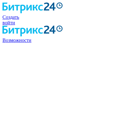
Создать
войти
Возможности