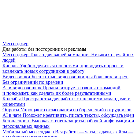
Мессенджер
Для работы без посторонних и рекламы
Мессенджер
Только для вашей компании. Никаких случайных
людей
Каналы
Удобно делиться новостями, проводить опросы и
вовлекать новых сотрудников в работу
Видеозвонки
Бесплатные видеозвонки для больших встреч.
Без ограничений по времени
AI в видеозвонках
Проанализирует созвоны с командой
и подскажет, как сделать их более результативными
Коллабы
Пространства для работы с внешними командами и
клиентами
Опросы
Упрощают согласования и сбор мнений сотрудников
AI в чате
Поможет креативить, писать тексты, обсуждать идеи
Безопасность
Высокая степень защиты рабочей информации и
персональных данных
Мобильный мессенджер
Вся работа — чаты, задачи, файлы —