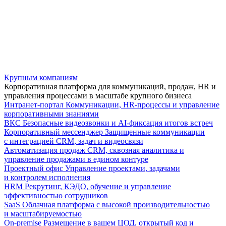
Крупным компаниям
Корпоративная платформа для коммуникаций, продаж, HR и
управления процессами в масштабе крупного бизнеса
Интранет-портал
Коммуникации, HR-процессы и управление
корпоративными знаниями
ВКС
Безопасные видеозвонки и AI-фиксация итогов встреч
Корпоративный мессенджер
Защищенные коммуникации
с интеграцией CRM, задач и видеосвязи
Автоматизация продаж
CRM, сквозная аналитика и
управление продажами в едином контуре
Проектный офис
Управление проектами, задачами
и контролем исполнения
HRM
Рекрутинг, КЭДО, обучение и управление
эффективностью сотрудников
SaaS
Облачная платформа с высокой производительностью
и масштабируемостью
On-premise
Размещение в вашем ЦОД, открытый код и