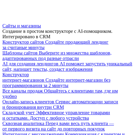
Сайты и магазины
Создание в простом конструкторе с AI-помощником.
Интегрировано в CRM
Конструктор сайтов
Создайте продающий лендинг
за считаные минуты
Шаблоны сайтов
Выберите из множества шаблонов,
адаптированных под разные отрасли
AI для создания лендингов
AI поможет запустить уникальный
сайт, напишет тексты, создаст изображения
Конструктор
интернет-магазинов
Создайте интернет-магазин без
программирования за 2 минуты
Все каналы продаж
Общайтесь с клиентами там, где им
удобно
Онлайн-запись клиентов
Сервис автоматизации записи
и бронирования внутри CRM
Складской учет
Эффективное управление товарами
и остатками. Доступ с любого устройства
Сквозная аналитика
Перед вами весь путь клиента —
от первого визита на сайт до повторных покупок
Интеграция с мессенджерами
Коммуникация с клиентом и