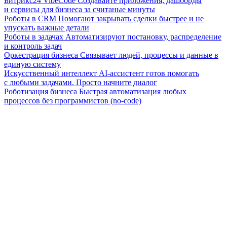
Битрикс24 VibeCode
Создавайте приложения, дашборды
и сервисы для бизнеса за считаные минуты
Роботы в CRM
Помогают закрывать сделки быстрее и не
упускать важные детали
Роботы в задачах
Автоматизируют постановку, распределение
и контроль задач
Оркестрация бизнеса
Связывает людей, процессы и данные в
единую систему
Искусственный интеллект
AI-ассистент готов помогать
с любыми задачами. Просто начните диалог
Роботизация бизнеса
Быстрая автоматизация любых
процессов без программистов (no-code)