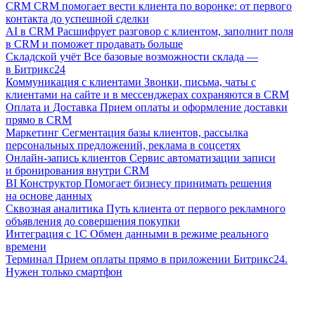
CRM
CRM помогает вести клиента по воронке: от первого
контакта до успешной сделки
AI в CRM
Расшифрует разговор с клиентом, заполнит поля
в CRM и поможет продавать больше
Складской учёт
Все базовые возможности склада —
в Битрикс24
Коммуникация с клиентами
Звонки, письма, чаты с
клиентами на сайте и в мессенджерах сохраняются в CRM
Оплата и Доставка
Прием оплаты и оформление доставки
прямо в CRM
Маркетинг
Сегментация базы клиентов, рассылка
персональных предложений, реклама в соцсетях
Онлайн-запись клиентов
Сервис автоматизации записи
и бронирования внутри CRM
BI Конструктор
Помогает бизнесу принимать решения
на основе данных
Сквозная аналитика
Путь клиента от первого рекламного
объявления до совершения покупки
Интеграция с 1С
Обмен данными в режиме реального
времени
Терминал
Прием оплаты прямо в приложении Битрикс24.
Нужен только смартфон