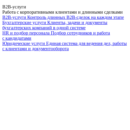
B2B-услуги
Работа с корпоративными клиентами и длинными сделками
B2B-услуги
Контроль длинных B2B-сделок на каждом этапе
Бухгалтерские услуги
Клиенты, задачи и документы
бухгалтерских компаний в одной системе
HR и подбор персонала
Подбор сотрудников и работа
с кандидатами
Юридические услуги
Единая система для ведения дел, работы
с клиентами и документооборота