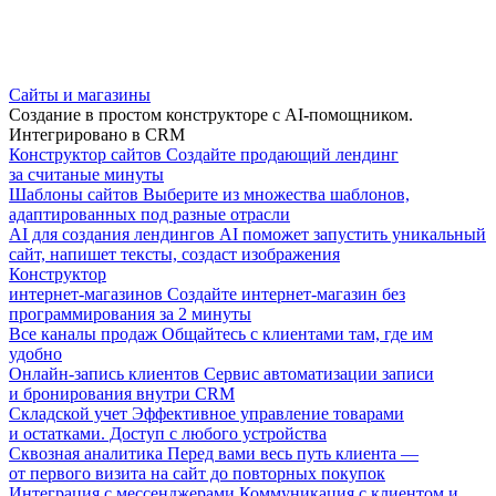
Сайты и магазины
Создание в простом конструкторе с AI-помощником.
Интегрировано в CRM
Конструктор сайтов
Создайте продающий лендинг
за считаные минуты
Шаблоны сайтов
Выберите из множества шаблонов,
адаптированных под разные отрасли
AI для создания лендингов
AI поможет запустить уникальный
сайт, напишет тексты, создаст изображения
Конструктор
интернет-магазинов
Создайте интернет-магазин без
программирования за 2 минуты
Все каналы продаж
Общайтесь с клиентами там, где им
удобно
Онлайн-запись клиентов
Сервис автоматизации записи
и бронирования внутри CRM
Складской учет
Эффективное управление товарами
и остатками. Доступ с любого устройства
Сквозная аналитика
Перед вами весь путь клиента —
от первого визита на сайт до повторных покупок
Интеграция с мессенджерами
Коммуникация с клиентом и