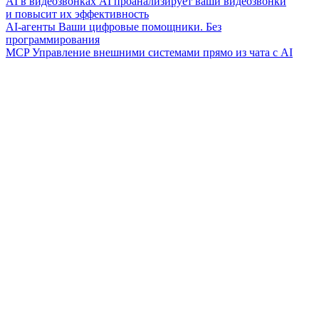
AI в видеозвонках
AI проанализирует ваши видеозвонки
и повысит их эффективность
AI-агенты
Ваши цифровые помощники. Без
программирования
MCP
Управление внешними системами прямо из чата с AI