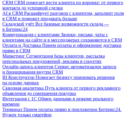
CRM
CRM помогает вести клиента по воронке: от первого
контакта до успешной сделки
AI в CRM
Расшифрует разговор с клиентом, заполнит поля
в CRM и поможет продавать больше
Складской учёт
Все базовые возможности склада —
в Битрикс24
Коммуникация с клиентами
Звонки, письма, чаты с
клиентами на сайте и в мессенджерах сохраняются в CRM
Оплата и Доставка
Прием оплаты и оформление доставки
прямо в CRM
Маркетинг
Сегментация базы клиентов, рассылка
персональных предложений, реклама в соцсетях
Онлайн-запись клиентов
Сервис автоматизации записи
и бронирования внутри CRM
BI Конструктор
Помогает бизнесу принимать решения
на основе данных
Сквозная аналитика
Путь клиента от первого рекламного
объявления до совершения покупки
Интеграция с 1С
Обмен данными в режиме реального
времени
Терминал
Прием оплаты прямо в приложении Битрикс24.
Нужен только смартфон