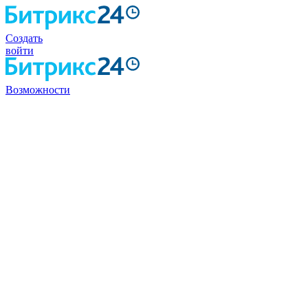
Создать
войти
Возможности