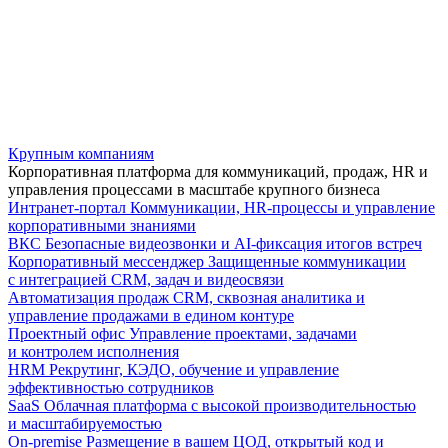
Крупным компаниям
Корпоративная платформа для коммуникаций, продаж, HR и
управления процессами в масштабе крупного бизнеса
Интранет-портал
Коммуникации, HR-процессы и управление
корпоративными знаниями
ВКС
Безопасные видеозвонки и AI-фиксация итогов встреч
Корпоративный мессенджер
Защищенные коммуникации
с интеграцией CRM, задач и видеосвязи
Автоматизация продаж
CRM, сквозная аналитика и
управление продажами в едином контуре
Проектный офис
Управление проектами, задачами
и контролем исполнения
HRM
Рекрутинг, КЭДО, обучение и управление
эффективностью сотрудников
SaaS
Облачная платформа с высокой производительностью
и масштабируемостью
On-premise
Размещение в вашем ЦОД, открытый код и