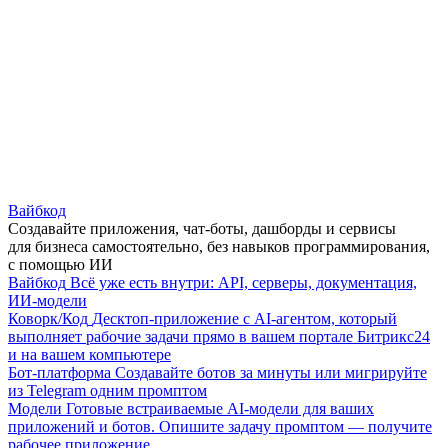
Вайбкод
Создавайте приложения, чат-боты, дашборды и сервисы
для бизнеса самостоятельно, без навыков программирования,
с помощью ИИ
Вайбкод
Всё уже есть внутри: API, серверы, документация,
ИИ-модели
Коворк/Код
Десктоп-приложение с AI-агентом, который
выполняет рабочие задачи прямо в вашем портале Битрикс24
и на вашем компьютере
Бот-платформа
Создавайте ботов за минуты или мигрируйте
из Telegram одним промптом
Модели
Готовые встраиваемые AI-модели для ваших
приложений и ботов. Опишите задачу промптом — получите
рабочее приложение