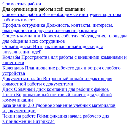
Совместная работа
Для организации работы всей компании
Совместная работа
Все необходимые инструменты, чтобы
работать вместе
Профиль сотрудника
Должность, контакты, интересы,
благодарности и другая полезная информация
Соцсеть компании
Новости, события, обсуждения, площадка
для общения всех сотрудников
Онлайн-доски
Интерактивные онлайн-доски для
визуализации идей
Коллабы
Пространства для работы с внешними командами и
клиентами
Календарь
Планирование рабочего дня и встреч с любого
устройства
Документы онлайн
Встроенный онлайн-редактор для
совместной работы с документами
Диск
Облачный диск компании для рабочих файлов
Почта
Корпоративный почтовый клиент для удобной
коммуникации
База знаний 2.0
Удобное хранение учебных материалов
и документации
Чекин на работе
Геймификация начала рабочего дня
в приложении Битрикс24