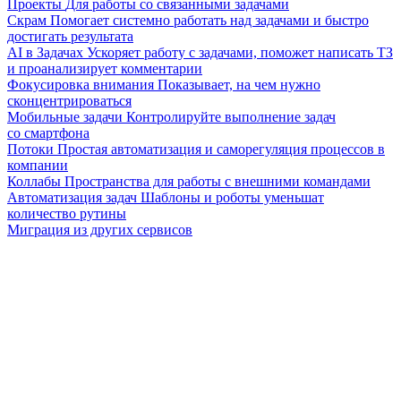
Проекты
Для работы со связанными задачами
Скрам
Помогает системно работать над задачами и быстро
достигать результата
AI в Задачах
Ускоряет работу с задачами, поможет написать ТЗ
и проанализирует комментарии
Фокусировка внимания
Показывает, на чем нужно
сконцентрироваться
Мобильные задачи
Контролируйте выполнение задач
со смартфона
Потоки
Простая автоматизация и саморегуляция процессов в
компании
Коллабы
Пространства для работы с внешними командами
Автоматизация задач
Шаблоны и роботы уменьшат
количество рутины
Миграция из других сервисов