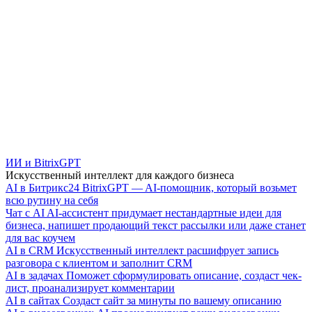
ИИ и BitrixGPT
Искусственный интеллект для каждого бизнеса
AI в Битрикс24
BitrixGPT — AI-помощник, который возьмет
всю рутину на себя
Чат с AI
AI-ассистент придумает нестандартные идеи для
бизнеса, напишет продающий текст рассылки или даже станет
для вас коучем
AI в CRM
Искусственный интеллект расшифрует запись
разговора с клиентом и заполнит CRM
AI в задачах
Поможет сформулировать описание, создаст чек-
лист, проанализирует комментарии
AI в сайтах
Создаст сайт за минуты по вашему описанию