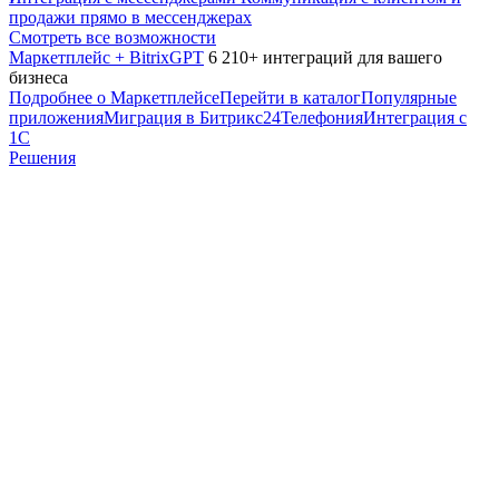
продажи прямо в мессенджерах
Смотреть все возможности
Маркетплейс + BitrixGPT
6 210+ интеграций для вашего
бизнеса
Подробнее о Маркетплейсе
Перейти в каталог
Популярные
приложения
Миграция в Битрикс24
Телефония
Интеграция с
1С
Решения