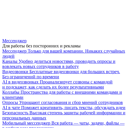
Мессенджер
Для работы без посторонних и рекламы
Мессенджер
Только для вашей компании. Никаких случайных
людей
Каналы
Удобно делиться новостями, проводить опросы и
вовлекать новых сотрудников в работу
Видеозвонки
Бесплатные видеозвонки для больших встреч.
Без ограничений по времени
AI в видеозвонках
Проанализирует созвоны с командой
и подскажет, как сделать их более результативными
Коллабы
Пространства для работы с внешними командами и
клиентами
Опросы
Упрощают согласования и сбор мнений сотрудников
AI в чате
Поможет креативить, писать тексты, обсуждать идеи
Безопасность
Высокая степень защиты рабочей информации и
персональных данных
Мобильный мессенджер
Вся работа — чаты, задачи, файлы —