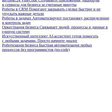
Битрикс24 VibeCode
Создавайте приложения, дашборды
и сервисы для бизнеса за считаные минуты
Роботы в CRM
Помогают закрывать сделки быстрее и не
упускать важные детали
Роботы в задачах
Автоматизируют постановку, распределение
и контроль задач
Оркестрация бизнеса
Связывает людей, процессы и данные в
единую систему
Искусственный интеллект
AI-ассистент готов помогать
с любыми задачами. Просто начните диалог
Роботизация бизнеса
Быстрая автоматизация любых
процессов без программистов (no-code)