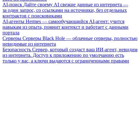
AI-поиск
Дайте своему AI свежие данные из интернета —
за один запрос, со ссылками на источники, без отдельных
контрактов с поисковиками
AI-агенты
Hermes — самообучающийся AI-агент: учится
навыкам из опыта, помнит контекст и работает с данными
портала
Серверы
Серверы Black Hole — облачные серверы, полностью
невидимые из интернета
Безопасность
Сервер, который создаст ваш ИИ-агент, невидим
из интернета. Доступ к приложению по умолчанию есть
только у вас, а ключи выдаются с ограниченными правами