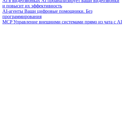
AI в видеозвонках
AI проанализирует ваши видеозвонки
и повысит их эффективность
AI-агенты
Ваши цифровые помощники. Без
программирования
MCP
Управление внешними системами прямо из чата с AI