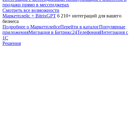
продажи прямо в мессенджерах
Смотреть все возможности
Маркетплейс + BitrixGPT
6 210+ интеграций для вашего
бизнеса
Подробнее о Маркетплейсе
Перейти в каталог
Популярные
приложения
Миграция в Битрикс24
Телефония
Интеграция с
1С
Решения