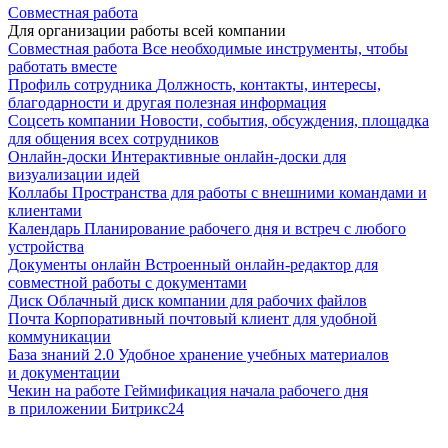
Совместная работа
Для организации работы всей компании
Совместная работа
Все необходимые инструменты, чтобы
работать вместе
Профиль сотрудника
Должность, контакты, интересы,
благодарности и другая полезная информация
Соцсеть компании
Новости, события, обсуждения, площадка
для общения всех сотрудников
Онлайн-доски
Интерактивные онлайн-доски для
визуализации идей
Коллабы
Пространства для работы с внешними командами и
клиентами
Календарь
Планирование рабочего дня и встреч с любого
устройства
Документы онлайн
Встроенный онлайн-редактор для
совместной работы с документами
Диск
Облачный диск компании для рабочих файлов
Почта
Корпоративный почтовый клиент для удобной
коммуникации
База знаний 2.0
Удобное хранение учебных материалов
и документации
Чекин на работе
Геймификация начала рабочего дня
в приложении Битрикс24