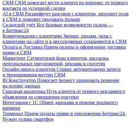
CRM
CRM помогает вести клиента по воронке: от первого
контакта до успешной сделки
AI в CRM
Расшифрует разговор с клиентом, заполнит поля
в CRM и поможет продавать больше
Складской учёт
Все базовые возможности склада —
в Битрикс24
Коммуникация с клиентами
Звонки, письма, чаты с
клиентами на сайте и в мессенджерах сохраняются в CRM
Оплата и Доставка
Прием оплаты и оформление доставки
прямо в CRM
Маркетинг
Сегментация базы клиентов, рассылка
персональных предложений, реклама в соцсетях
Онлайн-запись клиентов
Сервис автоматизации записи
и бронирования внутри CRM
BI Конструктор
Помогает бизнесу принимать решения
на основе данных
Сквозная аналитика
Путь клиента от первого рекламного
объявления до совершения покупки
Интеграция с 1С
Обмен данными в режиме реального
времени
Терминал
Прием оплаты прямо в приложении Битрикс24.
Нужен только смартфон