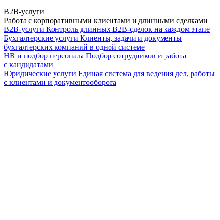
B2B-услуги
Работа с корпоративными клиентами и длинными сделками
B2B-услуги
Контроль длинных B2B-сделок на каждом этапе
Бухгалтерские услуги
Клиенты, задачи и документы
бухгалтерских компаний в одной системе
HR и подбор персонала
Подбор сотрудников и работа
с кандидатами
Юридические услуги
Единая система для ведения дел, работы
с клиентами и документооборота