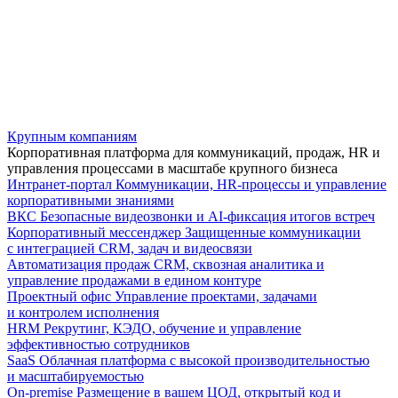
Крупным компаниям
Корпоративная платформа для коммуникаций, продаж, HR и
управления процессами в масштабе крупного бизнеса
Интранет-портал
Коммуникации, HR-процессы и управление
корпоративными знаниями
ВКС
Безопасные видеозвонки и AI-фиксация итогов встреч
Корпоративный мессенджер
Защищенные коммуникации
с интеграцией CRM, задач и видеосвязи
Автоматизация продаж
CRM, сквозная аналитика и
управление продажами в едином контуре
Проектный офис
Управление проектами, задачами
и контролем исполнения
HRM
Рекрутинг, КЭДО, обучение и управление
эффективностью сотрудников
SaaS
Облачная платформа с высокой производительностью
и масштабируемостью
On-premise
Размещение в вашем ЦОД, открытый код и