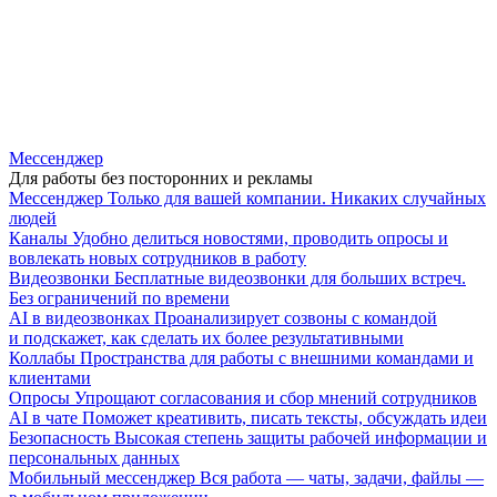
Мессенджер
Для работы без посторонних и рекламы
Мессенджер
Только для вашей компании. Никаких случайных
людей
Каналы
Удобно делиться новостями, проводить опросы и
вовлекать новых сотрудников в работу
Видеозвонки
Бесплатные видеозвонки для больших встреч.
Без ограничений по времени
AI в видеозвонках
Проанализирует созвоны с командой
и подскажет, как сделать их более результативными
Коллабы
Пространства для работы с внешними командами и
клиентами
Опросы
Упрощают согласования и сбор мнений сотрудников
AI в чате
Поможет креативить, писать тексты, обсуждать идеи
Безопасность
Высокая степень защиты рабочей информации и
персональных данных
Мобильный мессенджер
Вся работа — чаты, задачи, файлы —