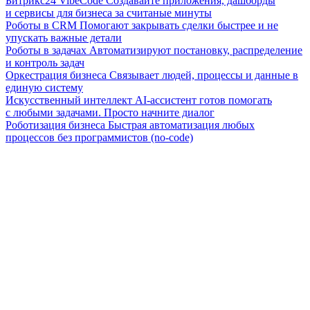
Битрикс24 VibeCode
Создавайте приложения, дашборды
и сервисы для бизнеса за считаные минуты
Роботы в CRM
Помогают закрывать сделки быстрее и не
упускать важные детали
Роботы в задачах
Автоматизируют постановку, распределение
и контроль задач
Оркестрация бизнеса
Связывает людей, процессы и данные в
единую систему
Искусственный интеллект
AI-ассистент готов помогать
с любыми задачами. Просто начните диалог
Роботизация бизнеса
Быстрая автоматизация любых
процессов без программистов (no-code)