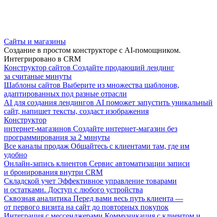
Сайты и магазины
Создание в простом конструкторе с AI-помощником.
Интегрировано в CRM
Конструктор сайтов
Создайте продающий лендинг
за считаные минуты
Шаблоны сайтов
Выберите из множества шаблонов,
адаптированных под разные отрасли
AI для создания лендингов
AI поможет запустить уникальный
сайт, напишет тексты, создаст изображения
Конструктор
интернет-магазинов
Создайте интернет-магазин без
программирования за 2 минуты
Все каналы продаж
Общайтесь с клиентами там, где им
удобно
Онлайн-запись клиентов
Сервис автоматизации записи
и бронирования внутри CRM
Складской учет
Эффективное управление товарами
и остатками. Доступ с любого устройства
Сквозная аналитика
Перед вами весь путь клиента —
от первого визита на сайт до повторных покупок
Интеграция с мессенджерами
Коммуникация с клиентом и