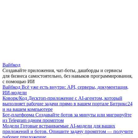
Вайбкод
Создавайте приложения, чат-боты, дашборды и сервисы
для бизнеса самостоятельно, без навыков программирования,
с помощью ИИ
Вайбкод
Всё уже есть внутри: API, серверы, документация,
ИИ-модели
Коворк/Код
Десктоп-приложение с AI-агентом, который
выполняет рабочие задачи прямо в вашем портале Битрикс24
и на вашем компьютере
Бот-платформа
Создавайте ботов за минуты или мигрируйте
из Telegram одним промптом
Модели
Готовые встраиваемые AI-модели для ваших
приложений и ботов. Опишите задачу промптом — получите
рабочее приложение