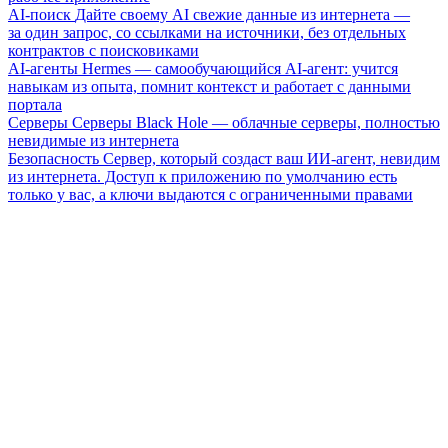
AI-поиск
Дайте своему AI свежие данные из интернета —
за один запрос, со ссылками на источники, без отдельных
контрактов с поисковиками
AI-агенты
Hermes — самообучающийся AI-агент: учится
навыкам из опыта, помнит контекст и работает с данными
портала
Серверы
Серверы Black Hole — облачные серверы, полностью
невидимые из интернета
Безопасность
Сервер, который создаст ваш ИИ-агент, невидим
из интернета. Доступ к приложению по умолчанию есть
только у вас, а ключи выдаются с ограниченными правами