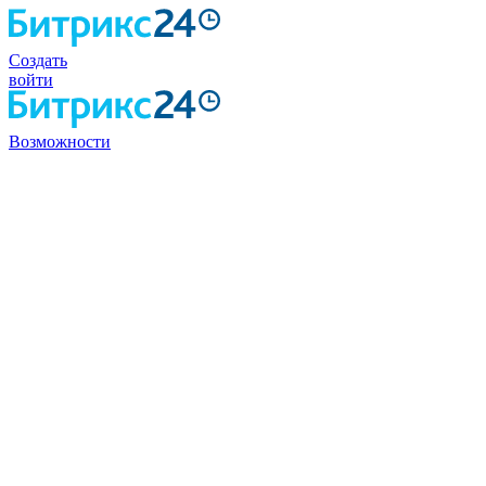
Создать
войти
Возможности