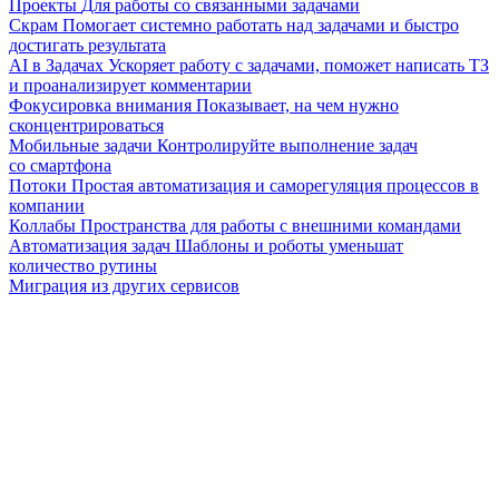
Проекты
Для работы со связанными задачами
Скрам
Помогает системно работать над задачами и быстро
достигать результата
AI в Задачах
Ускоряет работу с задачами, поможет написать ТЗ
и проанализирует комментарии
Фокусировка внимания
Показывает, на чем нужно
сконцентрироваться
Мобильные задачи
Контролируйте выполнение задач
со смартфона
Потоки
Простая автоматизация и саморегуляция процессов в
компании
Коллабы
Пространства для работы с внешними командами
Автоматизация задач
Шаблоны и роботы уменьшат
количество рутины
Миграция из других сервисов