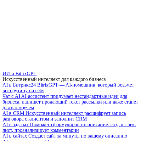
ИИ и BitrixGPT
Искусственный интеллект для каждого бизнеса
AI в Битрикс24
BitrixGPT — AI-помощник, который возьмет
всю рутину на себя
Чат с AI
AI-ассистент придумает нестандартные идеи для
бизнеса, напишет продающий текст рассылки или даже станет
для вас коучем
AI в CRM
Искусственный интеллект расшифрует запись
разговора с клиентом и заполнит CRM
AI в задачах
Поможет сформулировать описание, создаст чек-
лист, проанализирует комментарии
AI в сайтах
Создаст сайт за минуты по вашему описанию