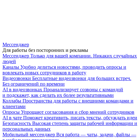
Мессенджер
Для работы без посторонних и рекламы
Мессенджер
Только для вашей компании. Никаких случайных
людей
Каналы
Удобно делиться новостями, проводить опросы и
вовлекать новых сотрудников в работу
Видеозвонки
Бесплатные видеозвонки для больших встреч.
Без ограничений по времени
AI в видеозвонках
Проанализирует созвоны с командой
и подскажет, как сделать их более результативными
Коллабы
Пространства для работы с внешними командами и
клиентами
Опросы
Упрощают согласования и сбор мнений сотрудников
AI в чате
Поможет креативить, писать тексты, обсуждать идеи
Безопасность
Высокая степень защиты рабочей информации и
персональных данных
Мобильный мессенджер
Вся работа — чаты, задачи, файлы —