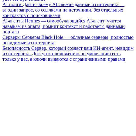
AI-поиск
Дайте своему AI свежие данные из интернета —
за один запрос, со ссылками на источники, без отдельных
контрактов с поисковиками
AI-агенты
Hermes — самообучающийся AI-агент: учится
навыкам из опыта, помнит контекст и работает с данными
портала
Серверы
Серверы Black Hole — облачные серверы, полностью
невидимые из интернета
Безопасность
Сервер, который создаст ваш ИИ-агент, невидим
из интернета. Доступ к приложению по умолчанию есть
только у вас, а ключи выдаются с ограниченными правами