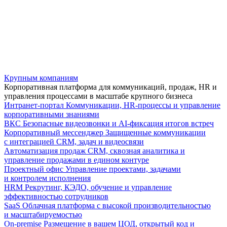
Крупным компаниям
Корпоративная платформа для коммуникаций, продаж, HR и
управления процессами в масштабе крупного бизнеса
Интранет-портал
Коммуникации, HR-процессы и управление
корпоративными знаниями
ВКС
Безопасные видеозвонки и AI-фиксация итогов встреч
Корпоративный мессенджер
Защищенные коммуникации
с интеграцией CRM, задач и видеосвязи
Автоматизация продаж
CRM, сквозная аналитика и
управление продажами в едином контуре
Проектный офис
Управление проектами, задачами
и контролем исполнения
HRM
Рекрутинг, КЭДО, обучение и управление
эффективностью сотрудников
SaaS
Облачная платформа с высокой производительностью
и масштабируемостью
On-premise
Размещение в вашем ЦОД, открытый код и