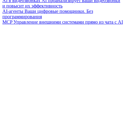
AI в видеозвонках
AI проанализирует ваши видеозвонки
и повысит их эффективность
AI-агенты
Ваши цифровые помощники. Без
программирования
MCP
Управление внешними системами прямо из чата с AI