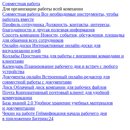
Совместная работа
Для организации работы всей компании
Совместная работа
Все необходимые инструменты, чтобы
работать вместе
Профиль сотрудника
Должность, контакты, интересы,
благодарности и другая полезная информация
Соцсеть компании
Новости, события, обсуждения, площадка
для общения всех сотрудников
Онлайн-доски
Интерактивные онлайн-доски для
визуализации идей
Коллабы
Пространства для работы с внешними командами и
клиентами
Календарь
Планирование рабочего дня и встреч с любого
устройства
Документы онлайн
Встроенный онлайн-редактор для
совместной работы с документами
Диск
Облачный диск компании для рабочих файлов
Почта
Корпоративный почтовый клиент для удобной
коммуникации
База знаний 2.0
Удобное хранение учебных материалов
и документации
Чекин на работе
Геймификация начала рабочего дня
в приложении Битрикс24