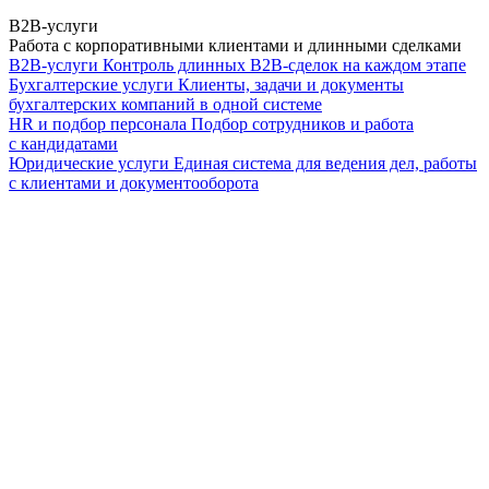
B2B-услуги
Работа с корпоративными клиентами и длинными сделками
B2B-услуги
Контроль длинных B2B-сделок на каждом этапе
Бухгалтерские услуги
Клиенты, задачи и документы
бухгалтерских компаний в одной системе
HR и подбор персонала
Подбор сотрудников и работа
с кандидатами
Юридические услуги
Единая система для ведения дел, работы
с клиентами и документооборота