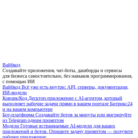
Вайбкод
Создавайте приложения, чат-боты, дашборды и сервисы
для бизнеса самостоятельно, без навыков программирования,
с помощью ИИ
Вайбкод
Всё уже есть внутри: API, серверы, документация,
ИИ-модели
Коворк/Код
Десктоп-приложение с AI-агентом, который
выполняет рабочие задачи прямо в вашем портале Битрикс24
и на вашем компьютере
Бот-платформа
Создавайте ботов за минуты или мигрируйте
из Telegram одним промптом
Модели
Готовые встраиваемые AI-модели для ваших
приложений и ботов. Опишите задачу промптом — получите
рабочее приложение