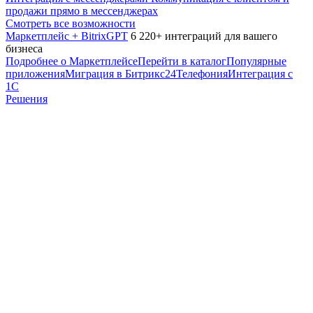
продажи прямо в мессенджерах
Смотреть все возможности
Маркетплейс + BitrixGPT
6 220+ интеграций для вашего
бизнеса
Подробнее о Маркетплейсе
Перейти в каталог
Популярные
приложения
Миграция в Битрикс24
Телефония
Интеграция с
1С
Решения