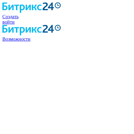
Создать
войти
Возможности