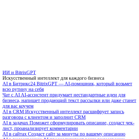
ИИ и BitrixGPT
Искусственный интеллект для каждого бизнеса
AI в Битрикс24
BitrixGPT — AI-помощник, который возьмет
всю рутину на себя
Чат с AI
AI-ассистент придумает нестандартные идеи для
бизнеса, напишет продающий текст рассылки или даже станет
для вас коучем
AI в CRM
Искусственный интеллект расшифрует запись
разговора с клиентом и заполнит CRM
AI в задачах
Поможет сформулировать описание, создаст чек-
лист, проанализирует комментарии
AI в сайтах
Создаст сайт за минуты по вашему описанию