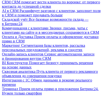
CRM
CRM помогает вести клиента по воронке: от первого
контакта до успешной сделки
AI в CRM
Расшифрует разговор с клиентом, заполнит поля
в CRM и поможет продавать больше
Складской учёт
Все базовые возможности склада —
в Битрикс24
Коммуникация с клиентами
Звонки, письма, чаты с
клиентами на сайте и в мессенджерах сохраняются в CRM
Оплата и Доставка
Прием оплаты и оформление доставки
прямо в CRM
Маркетинг
Сегментация базы клиентов, рассылка
персональных предложений, реклама в соцсетях
Онлайн-запись клиентов
Сервис автоматизации записи
и бронирования внутри CRM
BI Конструктор
Помогает бизнесу принимать решения
на основе данных
Сквозная аналитика
Путь клиента от первого рекламного
объявления до совершения покупки
Интеграция с 1С
Обмен данными в режиме реального
времени
Терминал
Прием оплаты прямо в приложении Битрикс24.
Нужен только смартфон