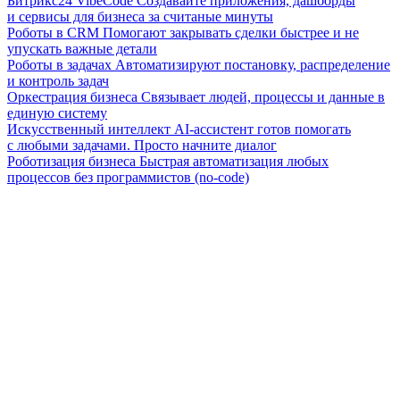
Битрикс24 VibeCode
Создавайте приложения, дашборды
и сервисы для бизнеса за считаные минуты
Роботы в CRM
Помогают закрывать сделки быстрее и не
упускать важные детали
Роботы в задачах
Автоматизируют постановку, распределение
и контроль задач
Оркестрация бизнеса
Связывает людей, процессы и данные в
единую систему
Искусственный интеллект
AI-ассистент готов помогать
с любыми задачами. Просто начните диалог
Роботизация бизнеса
Быстрая автоматизация любых
процессов без программистов (no-code)