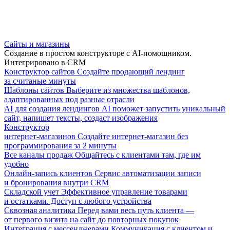
Сайты и магазины
Создание в простом конструкторе с AI-помощником.
Интегрировано в CRM
Конструктор сайтов
Создайте продающий лендинг
за считаные минуты
Шаблоны сайтов
Выберите из множества шаблонов,
адаптированных под разные отрасли
AI для создания лендингов
AI поможет запустить уникальный
сайт, напишет тексты, создаст изображения
Конструктор
интернет-магазинов
Создайте интернет-магазин без
программирования за 2 минуты
Все каналы продаж
Общайтесь с клиентами там, где им
удобно
Онлайн-запись клиентов
Сервис автоматизации записи
и бронирования внутри CRM
Складской учет
Эффективное управление товарами
и остатками. Доступ с любого устройства
Сквозная аналитика
Перед вами весь путь клиента —
от первого визита на сайт до повторных покупок
Интеграция с мессенджерами
Коммуникация с клиентом и