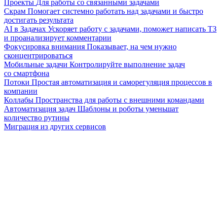
Проекты
Для работы со связанными задачами
Скрам
Помогает системно работать над задачами и быстро
достигать результата
AI в Задачах
Ускоряет работу с задачами, поможет написать ТЗ
и проанализирует комментарии
Фокусировка внимания
Показывает, на чем нужно
сконцентрироваться
Мобильные задачи
Контролируйте выполнение задач
со смартфона
Потоки
Простая автоматизация и саморегуляция процессов в
компании
Коллабы
Пространства для работы с внешними командами
Автоматизация задач
Шаблоны и роботы уменьшат
количество рутины
Миграция из других сервисов