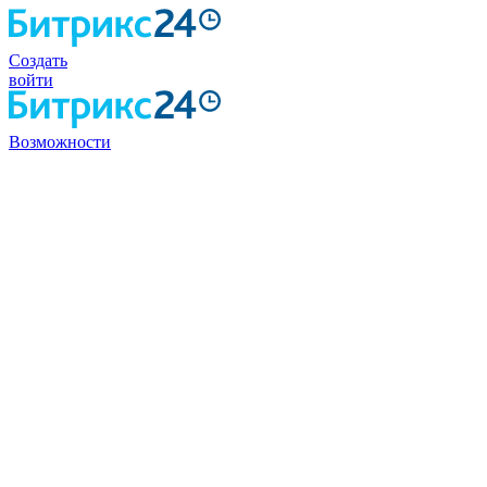
Создать
войти
Возможности