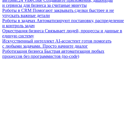
Битрикс24 VibeCode
Создавайте приложения, дашборды
и сервисы для бизнеса за считаные минуты
Роботы в CRM
Помогают закрывать сделки быстрее и не
упускать важные детали
Роботы в задачах
Автоматизируют постановку, распределение
и контроль задач
Оркестрация бизнеса
Связывает людей, процессы и данные в
единую систему
Искусственный интеллект
AI-ассистент готов помогать
с любыми задачами. Просто начните диалог
Роботизация бизнеса
Быстрая автоматизация любых
процессов без программистов (no-code)