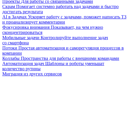
Проекты
Для работы со связанными задачами
Скрам
Помогает системно работать над задачами и быстро
достигать результата
AI в Задачах
Ускоряет работу с задачами, поможет написать ТЗ
и проанализирует комментарии
Фокусировка внимания
Показывает, на чем нужно
сконцентрироваться
Мобильные задачи
Контролируйте выполнение задач
со смартфона
Потоки
Простая автоматизация и саморегуляция процессов в
компании
Коллабы
Пространства для работы с внешними командами
Автоматизация задач
Шаблоны и роботы уменьшат
количество рутины
Миграция из других сервисов