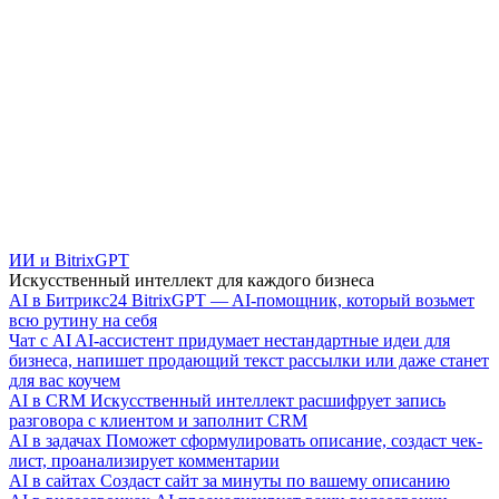
ИИ и BitrixGPT
Искусственный интеллект для каждого бизнеса
AI в Битрикс24
BitrixGPT — AI-помощник, который возьмет
всю рутину на себя
Чат с AI
AI-ассистент придумает нестандартные идеи для
бизнеса, напишет продающий текст рассылки или даже станет
для вас коучем
AI в CRM
Искусственный интеллект расшифрует запись
разговора с клиентом и заполнит CRM
AI в задачах
Поможет сформулировать описание, создаст чек-
лист, проанализирует комментарии
AI в сайтах
Создаст сайт за минуты по вашему описанию