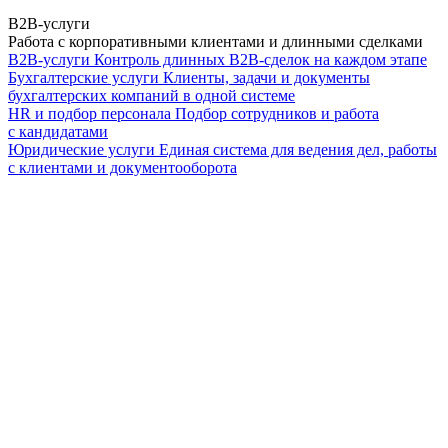
B2B-услуги
Работа с корпоративными клиентами и длинными сделками
B2B-услуги
Контроль длинных B2B-сделок на каждом этапе
Бухгалтерские услуги
Клиенты, задачи и документы
бухгалтерских компаний в одной системе
HR и подбор персонала
Подбор сотрудников и работа
с кандидатами
Юридические услуги
Единая система для ведения дел, работы
с клиентами и документооборота