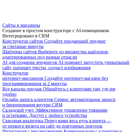
Сайты и магазины
Создание в простом конструкторе с AI-помощником.
Интегрировано в CRM
Конструктор сайтов
Создайте продающий лендинг
за считаные минуты
Шаблоны сайтов
Выберите из множества шаблонов,
адаптированных под разные отрасли
AI для создания лендингов
AI поможет запустить уникальный
сайт, напишет тексты, создаст изображения
Конструктор
интернет-магазинов
Создайте интернет-магазин без
программирования за 2 минуты
Все каналы продаж
Общайтесь с клиентами там, где им
удобно
Онлайн-запись клиентов
Сервис автоматизации записи
и бронирования внутри CRM
Складской учет
Эффективное управление товарами
и остатками. Доступ с любого устройства
Сквозная аналитика
Перед вами весь путь клиента —
от первого визита на сайт до повторных покупок
Интеграция с мессенджерами
Коммуникация с клиентом и