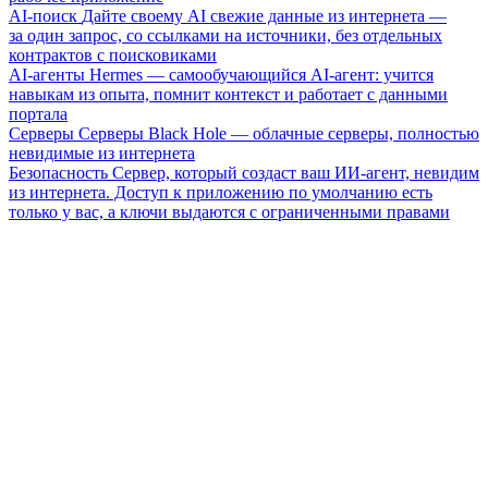
AI-поиск
Дайте своему AI свежие данные из интернета —
за один запрос, со ссылками на источники, без отдельных
контрактов с поисковиками
AI-агенты
Hermes — самообучающийся AI-агент: учится
навыкам из опыта, помнит контекст и работает с данными
портала
Серверы
Серверы Black Hole — облачные серверы, полностью
невидимые из интернета
Безопасность
Сервер, который создаст ваш ИИ-агент, невидим
из интернета. Доступ к приложению по умолчанию есть
только у вас, а ключи выдаются с ограниченными правами