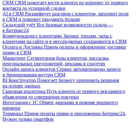
CRM
CRM помогает вести клиента по воронке: от первого
контакта до успешной сделки
AI в CRM
Расшифрует разговор с клиентом, заполнит поля
в CRM и поможет продавать больше
Складской учёт
Все базовые возможности склада —
в Битрикс24
Коммуникация с клиентами
Звонки, письма, чаты с
клиентами на сайте и в мессенджерах сохраняются в CRM
Оплата и Доставка
Прием оплаты и оформление доставки
прямо в CRM
Маркетинг
Сегментация базы клиентов, рассылка
персональных предложений, реклама в соцсетях
Онлайн-запись клиентов
Сервис автоматизации записи
и бронирования внутри CRM
BI Конструктор
Помогает бизнесу принимать решения
на основе данных
Сквозная аналитика
Путь клиента от первого рекламного
объявления до совершения покупки
Интеграция с 1С
Обмен данными в режиме реального
времени
Терминал
Прием оплаты прямо в приложении Битрикс24.
Нужен только смартфон