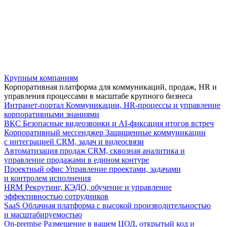
Крупным компаниям
Корпоративная платформа для коммуникаций, продаж, HR и
управления процессами в масштабе крупного бизнеса
Интранет-портал
Коммуникации, HR-процессы и управление
корпоративными знаниями
ВКС
Безопасные видеозвонки и AI-фиксация итогов встреч
Корпоративный мессенджер
Защищенные коммуникации
с интеграцией CRM, задач и видеосвязи
Автоматизация продаж
CRM, сквозная аналитика и
управление продажами в едином контуре
Проектный офис
Управление проектами, задачами
и контролем исполнения
HRM
Рекрутинг, КЭДО, обучение и управление
эффективностью сотрудников
SaaS
Облачная платформа с высокой производительностью
и масштабируемостью
On-premise
Размещение в вашем ЦОД, открытый код и