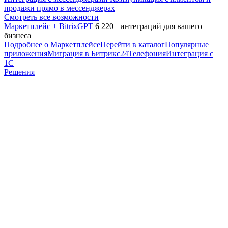
продажи прямо в мессенджерах
Смотреть все возможности
Маркетплейс + BitrixGPT
6 220+ интеграций для вашего
бизнеса
Подробнее о Маркетплейсе
Перейти в каталог
Популярные
приложения
Миграция в Битрикс24
Телефония
Интеграция с
1С
Решения