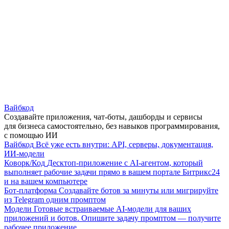
Вайбкод
Создавайте приложения, чат-боты, дашборды и сервисы
для бизнеса самостоятельно, без навыков программирования,
с помощью ИИ
Вайбкод
Всё уже есть внутри: API, серверы, документация,
ИИ-модели
Коворк/Код
Десктоп-приложение с AI-агентом, который
выполняет рабочие задачи прямо в вашем портале Битрикс24
и на вашем компьютере
Бот-платформа
Создавайте ботов за минуты или мигрируйте
из Telegram одним промптом
Модели
Готовые встраиваемые AI-модели для ваших
приложений и ботов. Опишите задачу промптом — получите
рабочее приложение