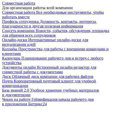
Совместная работа
Для организации работы всей компании
Совместная работа
Все необходимые инструменты, чтобы
работать вместе
Профиль сотрудника
Должность, контакты, интересы,
благодарности и другая полезная информация
Соцсеть компании
Новости, события, обсуждения, площадка
для общения всех сотрудников
Онлайн-доски
Интерактивные онлайн-доски для
визуализации идей
Коллабы
Пространства для работы с внешними командами и
клиентами
Календарь
Планирование рабочего дня и встреч с любого
устройства
Документы онлайн
Встроенный онлайн-редактор для
совместной работы с документами
Диск
Облачный диск компании для рабочих файлов
Почта
Корпоративный почтовый клиент для удобной
коммуникации
База знаний 2.0
Удобное хранение учебных материалов
и документации
Чекин на работе
Геймификация начала рабочего дня
в приложении Битрикс24