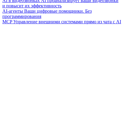
AI в видеозвонках
AI проанализирует ваши видеозвонки
и повысит их эффективность
AI-агенты
Ваши цифровые помощники. Без
программирования
MCP
Управление внешними системами прямо из чата с AI