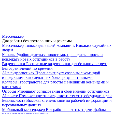
Мессенджер
Для работы без посторонних и рекламы
Мессенджер
Только для вашей компании. Никаких случайных
людей
Каналы
Удобно делиться новостями, проводить опросы и
вовлекать новых сотрудников в работу
Видеозвонки
Бесплатные видеозвонки для больших встреч.
Без ограничений по времени
AI в видеозвонках
Проанализирует созвоны с командой
и подскажет, как сделать их более результативными
Коллабы
Пространства для работы с внешними командами и
клиентами
Опросы
Упрощают согласования и сбор мнений сотрудников
AI в чате
Поможет креативить, писать тексты, обсуждать идеи
Безопасность
Высокая степень защиты рабочей информации и
персональных данных
Мобильный мессенджер
Вся работа — чаты, задачи, файлы —