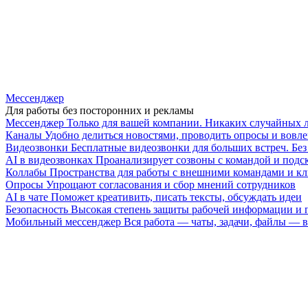
Мессенджер
Для работы без посторонних и рекламы
Мессенджер
Только для вашей компании. Никаких случайных 
Каналы
Удобно делиться новостями, проводить опросы и вовле
Видеозвонки
Бесплатные видеозвонки для больших встреч. Бе
AI в видеозвонках
Проанализирует созвоны с командой и подск
Коллабы
Пространства для работы с внешними командами и к
Опросы
Упрощают согласования и сбор мнений сотрудников
AI в чате
Поможет креативить, писать тексты, обсуждать идеи
Безопасность
Высокая степень защиты рабочей информации и
Мобильный мессенджер
Вся работа — чаты, задачи, файлы —