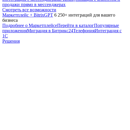
продажи прямо в мессенджерах
Смотреть все возможности
Маркетплейс + BitrixGPT
6 250+ интеграций для вашего
бизнеса
Подробнее о Маркетплейсе
Перейти в каталог
Популярные
приложения
Миграция в Битрикс24
Телефония
Интеграция с
1С
Решения