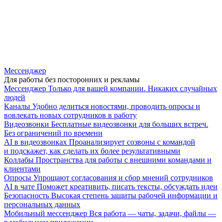
Мессенджер
Для работы без посторонних и рекламы
Мессенджер
Только для вашей компании. Никаких случайных
людей
Каналы
Удобно делиться новостями, проводить опросы и
вовлекать новых сотрудников в работу
Видеозвонки
Бесплатные видеозвонки для больших встреч.
Без ограничений по времени
AI в видеозвонках
Проанализирует созвоны с командой
и подскажет, как сделать их более результативными
Коллабы
Пространства для работы с внешними командами и
клиентами
Опросы
Упрощают согласования и сбор мнений сотрудников
AI в чате
Поможет креативить, писать тексты, обсуждать идеи
Безопасность
Высокая степень защиты рабочей информации и
персональных данных
Мобильный мессенджер
Вся работа — чаты, задачи, файлы —