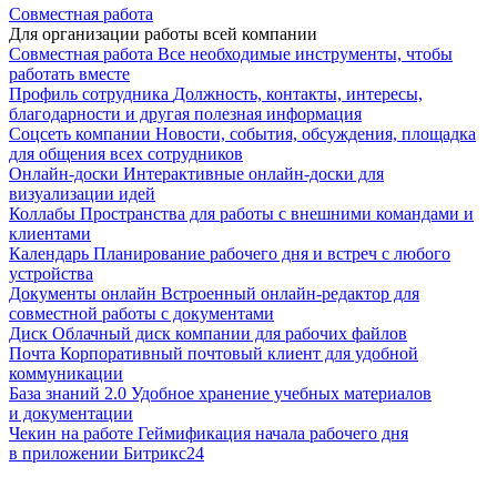
Совместная работа
Для организации работы всей компании
Совместная работа
Все необходимые инструменты, чтобы
работать вместе
Профиль сотрудника
Должность, контакты, интересы,
благодарности и другая полезная информация
Соцсеть компании
Новости, события, обсуждения, площадка
для общения всех сотрудников
Онлайн-доски
Интерактивные онлайн-доски для
визуализации идей
Коллабы
Пространства для работы с внешними командами и
клиентами
Календарь
Планирование рабочего дня и встреч с любого
устройства
Документы онлайн
Встроенный онлайн-редактор для
совместной работы с документами
Диск
Облачный диск компании для рабочих файлов
Почта
Корпоративный почтовый клиент для удобной
коммуникации
База знаний 2.0
Удобное хранение учебных материалов
и документации
Чекин на работе
Геймификация начала рабочего дня
в приложении Битрикс24