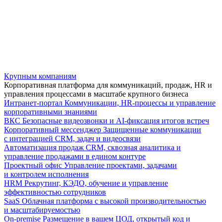
Крупным компаниям
Корпоративная платформа для коммуникаций, продаж, HR и
управления процессами в масштабе крупного бизнеса
Интранет-портал
Коммуникации, HR-процессы и управление
корпоративными знаниями
ВКС
Безопасные видеозвонки и AI-фиксация итогов встреч
Корпоративный мессенджер
Защищенные коммуникации
с интеграцией CRM, задач и видеосвязи
Автоматизация продаж
CRM, сквозная аналитика и
управление продажами в едином контуре
Проектный офис
Управление проектами, задачами
и контролем исполнения
HRM
Рекрутинг, КЭДО, обучение и управление
эффективностью сотрудников
SaaS
Облачная платформа с высокой производительностью
и масштабируемостью
On-premise
Размещение в вашем ЦОД, открытый код и