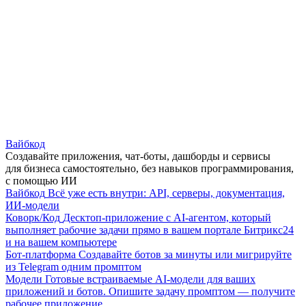
Вайбкод
Создавайте приложения, чат-боты, дашборды и сервисы
для бизнеса самостоятельно, без навыков программирования,
с помощью ИИ
Вайбкод
Всё уже есть внутри: API, серверы, документация,
ИИ-модели
Коворк/Код
Десктоп-приложение с AI-агентом, который
выполняет рабочие задачи прямо в вашем портале Битрикс24
и на вашем компьютере
Бот-платформа
Создавайте ботов за минуты или мигрируйте
из Telegram одним промптом
Модели
Готовые встраиваемые AI-модели для ваших
приложений и ботов. Опишите задачу промптом — получите
рабочее приложение