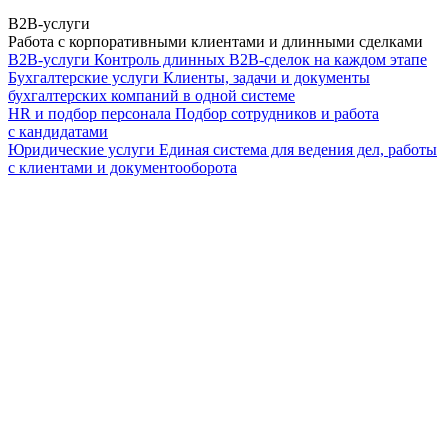
B2B-услуги
Работа с корпоративными клиентами и длинными сделками
B2B-услуги
Контроль длинных B2B-сделок на каждом этапе
Бухгалтерские услуги
Клиенты, задачи и документы
бухгалтерских компаний в одной системе
HR и подбор персонала
Подбор сотрудников и работа
с кандидатами
Юридические услуги
Единая система для ведения дел, работы
с клиентами и документооборота