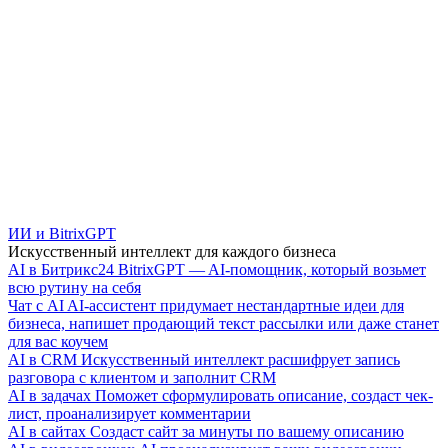
ИИ и BitrixGPT
Искусственный интеллект для каждого бизнеса
AI в Битрикс24
BitrixGPT — AI-помощник, который возьмет
всю рутину на себя
Чат с AI
AI-ассистент придумает нестандартные идеи для
бизнеса, напишет продающий текст рассылки или даже станет
для вас коучем
AI в CRM
Искусственный интеллект расшифрует запись
разговора с клиентом и заполнит CRM
AI в задачах
Поможет сформулировать описание, создаст чек-
лист, проанализирует комментарии
AI в сайтах
Создаст сайт за минуты по вашему описанию