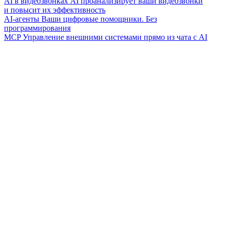
AI в видеозвонках
AI проанализирует ваши видеозвонки
и повысит их эффективность
AI-агенты
Ваши цифровые помощники. Без
программирования
MCP
Управление внешними системами прямо из чата с AI