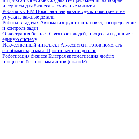
Битрикс24 VibeCode
Создавайте приложения, дашборды
и сервисы для бизнеса за считаные минуты
Роботы в CRM
Помогают закрывать сделки быстрее и не
упускать важные детали
Роботы в задачах
Автоматизируют постановку, распределение
и контроль задач
Оркестрация бизнеса
Связывает людей, процессы и данные в
единую систему
Искусственный интеллект
AI-ассистент готов помогать
с любыми задачами. Просто начните диалог
Роботизация бизнеса
Быстрая автоматизация любых
процессов без программистов (no-code)