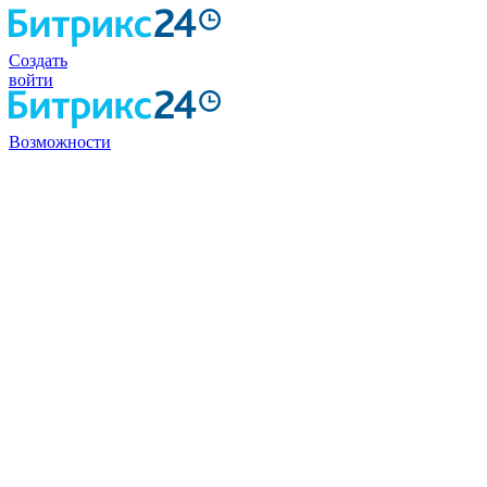
Создать
войти
Возможности