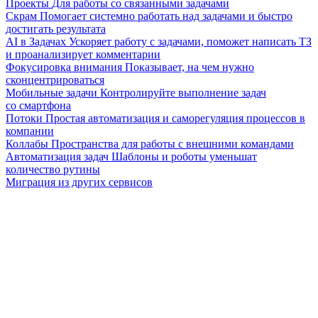
Проекты
Для работы со связанными задачами
Скрам
Помогает системно работать над задачами и быстро
достигать результата
AI в Задачах
Ускоряет работу с задачами, поможет написать ТЗ
и проанализирует комментарии
Фокусировка внимания
Показывает, на чем нужно
сконцентрироваться
Мобильные задачи
Контролируйте выполнение задач
со смартфона
Потоки
Простая автоматизация и саморегуляция процессов в
компании
Коллабы
Пространства для работы с внешними командами
Автоматизация задач
Шаблоны и роботы уменьшат
количество рутины
Миграция из других сервисов