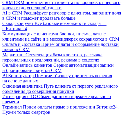
CRM
CRM помогает вести клиента по воронке: от первого
контакта до успешной сделки
AI в CRM
Расшифрует разговор с клиентом, заполнит поля
в CRM и поможет продавать больше
Складской учёт
Все базовые возможности склада —
в Битрикс24
Коммуникация с клиентами
Звонки, письма, чаты с
клиентами на сайте и в мессенджерах сохраняются в CRM
Оплата и Доставка
Прием оплаты и оформление доставки
прямо в CRM
Маркетинг
Сегментация базы клиентов, рассылка
персональных предложений, реклама в соцсетях
Онлайн-запись клиентов
Сервис автоматизации записи
и бронирования внутри CRM
BI Конструктор
Помогает бизнесу принимать решения
на основе данных
Сквозная аналитика
Путь клиента от первого рекламного
объявления до совершения покупки
Интеграция с 1С
Обмен данными в режиме реального
времени
Терминал
Прием оплаты прямо в приложении Битрикс24.
Нужен только смартфон