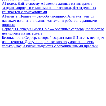
AI-поиск
Дайте своему AI свежие данные из интернета —
за один запрос, со ссылками на источники, без отдельных
контрактов с поисковиками
AI-агенты
Hermes — самообучающийся AI-агент: учится
навыкам из опыта, помнит контекст и работает с данными
портала
Серверы
Серверы Black Hole — облачные серверы, полностью
невидимые из интернета
Безопасность
Сервер, который создаст ваш ИИ-агент, невидим
из интернета. Доступ к приложению по умолчанию есть
только у вас, а ключи выдаются с ограниченными правами