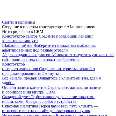
Сайты и магазины
Создание в простом конструкторе с AI-помощником.
Интегрировано в CRM
Конструктор сайтов
Создайте продающий лендинг
за считаные минуты
Шаблоны сайтов
Выберите из множества шаблонов,
адаптированных под разные отрасли
AI для создания лендингов
AI поможет запустить уникальный
сайт, напишет тексты, создаст изображения
Конструктор
интернет-магазинов
Создайте интернет-магазин без
программирования за 2 минуты
Все каналы продаж
Общайтесь с клиентами там, где им
удобно
Онлайн-запись клиентов
Сервис автоматизации записи
и бронирования внутри CRM
Складской учет
Эффективное управление товарами
и остатками. Доступ с любого устройства
Сквозная аналитика
Перед вами весь путь клиента —
от первого визита на сайт до повторных покупок
Интеграция с мессенджерами
Коммуникация с клиентом и