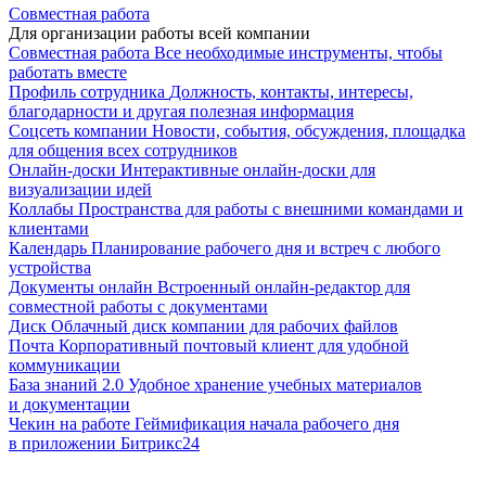
Совместная работа
Для организации работы всей компании
Совместная работа
Все необходимые инструменты, чтобы
работать вместе
Профиль сотрудника
Должность, контакты, интересы,
благодарности и другая полезная информация
Соцсеть компании
Новости, события, обсуждения, площадка
для общения всех сотрудников
Онлайн-доски
Интерактивные онлайн-доски для
визуализации идей
Коллабы
Пространства для работы с внешними командами и
клиентами
Календарь
Планирование рабочего дня и встреч с любого
устройства
Документы онлайн
Встроенный онлайн-редактор для
совместной работы с документами
Диск
Облачный диск компании для рабочих файлов
Почта
Корпоративный почтовый клиент для удобной
коммуникации
База знаний 2.0
Удобное хранение учебных материалов
и документации
Чекин на работе
Геймификация начала рабочего дня
в приложении Битрикс24