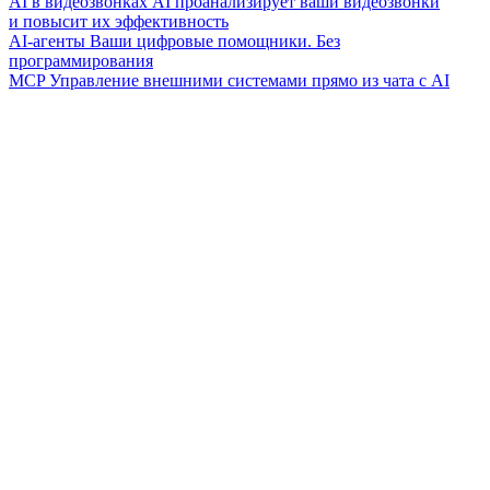
AI в видеозвонках
AI проанализирует ваши видеозвонки
и повысит их эффективность
AI-агенты
Ваши цифровые помощники. Без
программирования
MCP
Управление внешними системами прямо из чата с AI