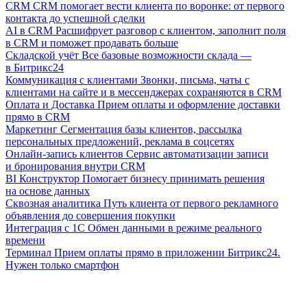
CRM
CRM помогает вести клиента по воронке: от первого
контакта до успешной сделки
AI в CRM
Расшифрует разговор с клиентом, заполнит поля
в CRM и поможет продавать больше
Складской учёт
Все базовые возможности склада —
в Битрикс24
Коммуникация с клиентами
Звонки, письма, чаты с
клиентами на сайте и в мессенджерах сохраняются в CRM
Оплата и Доставка
Прием оплаты и оформление доставки
прямо в CRM
Маркетинг
Сегментация базы клиентов, рассылка
персональных предложений, реклама в соцсетях
Онлайн-запись клиентов
Сервис автоматизации записи
и бронирования внутри CRM
BI Конструктор
Помогает бизнесу принимать решения
на основе данных
Сквозная аналитика
Путь клиента от первого рекламного
объявления до совершения покупки
Интеграция с 1С
Обмен данными в режиме реального
времени
Терминал
Прием оплаты прямо в приложении Битрикс24.
Нужен только смартфон