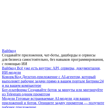
Вайбкод
Создавайте приложения, чат-боты, дашборды и сервисы
для бизнеса самостоятельно, без навыков программирования,
с помощью ИИ
Вайбкод
Всё уже есть внутри: API, серверы, документация,
ИИ-модели
Коворк/Код
Десктоп-приложение с AI-агентом, который
выполняет рабочие задачи прямо в вашем портале Битрикс24
и на вашем компьютере
Бот-платформа
Создавайте ботов за минуты или мигрируйте
из Telegram одним промптом
Модели
Готовые встраиваемые AI-модели для ваших
приложений и ботов. Опишите задачу промптом — получите
рабочее приложение