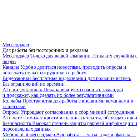
Мессенджер
Для работы без посторонних и рекламы
Мессенджер
Только для вашей компании. Никаких случайных
людей
Каналы
Удобно делиться новостями, проводить опросы и
вовлекать новых сотрудников в работу
Видеозвонки
Бесплатные видеозвонки для больших встреч.
Без ограничений по времени
AI в видеозвонках
Проанализирует созвоны с командой
и подскажет, как сделать их более результативными
Коллабы
Пространства для работы с внешними командами и
клиентами
Опросы
Упрощают согласования и сбор мнений сотрудников
AI в чате
Поможет креативить, писать тексты, обсуждать идеи
Безопасность
Высокая степень защиты рабочей информации и
персональных данных
Мобильный мессенджер
Вся работа — чаты, задачи, файлы —