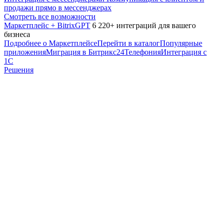
продажи прямо в мессенджерах
Смотреть все возможности
Маркетплейс + BitrixGPT
6 220+ интеграций для вашего
бизнеса
Подробнее о Маркетплейсе
Перейти в каталог
Популярные
приложения
Миграция в Битрикс24
Телефония
Интеграция с
1С
Решения