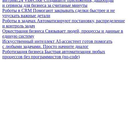
Битрикс24 VibeCode
Создавайте приложения, дашборды
и сервисы для бизнеса за считаные минуты
Роботы в CRM
Помогают закрывать сделки быстрее и не
упускать важные детали
Роботы в задачах
Автоматизируют постановку, распределение
и контроль задач
Оркестрация бизнеса
Связывает людей, процессы и данные в
единую систему
Искусственный интеллект
AI-ассистент готов помогать
с любыми задачами. Просто начните диалог
Роботизация бизнеса
Быстрая автоматизация любых
процессов без программистов (no-code)