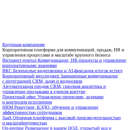
Крупным компаниям
Корпоративная платформа для коммуникаций, продаж, HR и
управления процессами в масштабе крупного бизнеса
Интранет-портал
Коммуникации, HR-процессы и управление
корпоративными знаниями
ВКС
Безопасные видеозвонки и AI-фиксация итогов встреч
Корпоративный мессенджер
Защищенные коммуникации
с интеграцией CRM, задач и видеосвязи
Автоматизация продаж
CRM, сквозная аналитика и
управление продажами в едином контуре
Проектный офис
Управление проектами, задачами
и контролем исполнения
HRM
Рекрутинг, КЭДО, обучение и управление
эффективностью сотрудников
SaaS
Облачная платформа с высокой производительностью
и масштабируемостью
On-premise
Размещение в вашем ЦОД, открытый код и