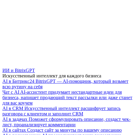
ИИ и BitrixGPT
Искусственный интеллект для каждого бизнеса
AI в Битрикс24
BitrixGPT — AI-помощник, который возьмет
всю рутину на себя
Чат с AI
AI-ассистент придумает нестандартные идеи для
бизнеса, напишет продающий текст рассылки или даже станет
для вас коучем
AI в CRM
Искусственный интеллект расшифрует запись
разговора с клиентом и заполнит CRM
AI в задачах
Поможет сформулировать описание, создаст чек-
лист, проанализирует комментарии
AI в сайтах
Создаст сайт за минуты по вашему описанию