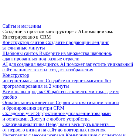
Сайты и магазины
Создание в простом конструкторе с AI-помощником.
Интегрировано в CRM
Конструктор сайтов
Создайте продающий лендинг
за считаные минуты
Шаблоны сайтов
Выберите из множества шаблонов,
адаптированных под разные отрасли
AI для создания лендингов
AI поможет запустить уникальный
сайт, напишет тексты, создаст изображения
Конструктор
интернет-магазинов
Создайте интернет-магазин без
программирования за 2 минуты
Все каналы продаж
Общайтесь с клиентами там, где им
удобно
Онлайн-запись клиентов
Сервис автоматизации записи
и бронирования внутри CRM
Складской учет
Эффективное управление товарами
и остатками. Доступ с любого устройства
Сквозная аналитика
Перед вами весь путь клиента —
от первого визита на сайт до повторных покупок
Интеграция с мессенджерами
Коммуникация с клиентом и