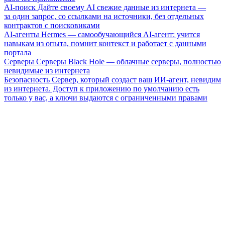
AI-поиск
Дайте своему AI свежие данные из интернета —
за один запрос, со ссылками на источники, без отдельных
контрактов с поисковиками
AI-агенты
Hermes — самообучающийся AI-агент: учится
навыкам из опыта, помнит контекст и работает с данными
портала
Серверы
Серверы Black Hole — облачные серверы, полностью
невидимые из интернета
Безопасность
Сервер, который создаст ваш ИИ-агент, невидим
из интернета. Доступ к приложению по умолчанию есть
только у вас, а ключи выдаются с ограниченными правами