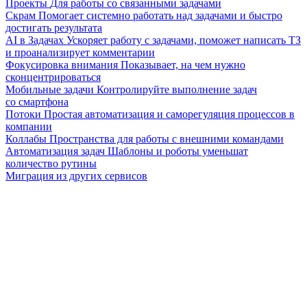
Проекты
Для работы со связанными задачами
Скрам
Помогает системно работать над задачами и быстро
достигать результата
AI в Задачах
Ускоряет работу с задачами, поможет написать ТЗ
и проанализирует комментарии
Фокусировка внимания
Показывает, на чем нужно
сконцентрироваться
Мобильные задачи
Контролируйте выполнение задач
со смартфона
Потоки
Простая автоматизация и саморегуляция процессов в
компании
Коллабы
Пространства для работы с внешними командами
Автоматизация задач
Шаблоны и роботы уменьшат
количество рутины
Миграция из других сервисов