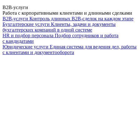
B2B-услуги
Работа с корпоративными клиентами и длинными сделками
B2B-услуги
Контроль длинных B2B-сделок на каждом этапе
Бухгалтерские услуги
Клиенты, задачи и документы
бухгалтерских компаний в одной системе
HR и подбор персонала
Подбор сотрудников и работа
с кандидатами
Юридические услуги
Единая система для ведения дел, работы
с клиентами и документооборота