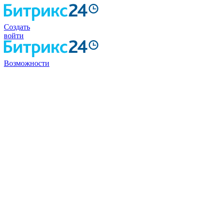
Создать
войти
Возможности