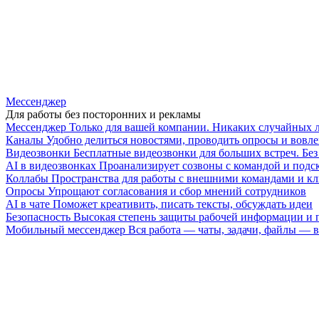
Мессенджер
Для работы без посторонних и рекламы
Мессенджер
Только для вашей компании. Никаких случайных 
Каналы
Удобно делиться новостями, проводить опросы и вовле
Видеозвонки
Бесплатные видеозвонки для больших встреч. Бе
AI в видеозвонках
Проанализирует созвоны с командой и подск
Коллабы
Пространства для работы с внешними командами и к
Опросы
Упрощают согласования и сбор мнений сотрудников
AI в чате
Поможет креативить, писать тексты, обсуждать идеи
Безопасность
Высокая степень защиты рабочей информации и
Мобильный мессенджер
Вся работа — чаты, задачи, файлы —