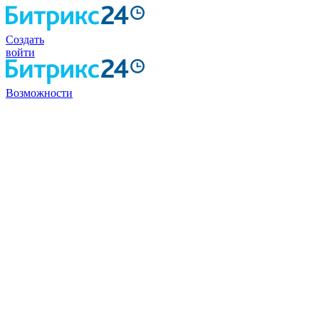
Создать
войти
Возможности