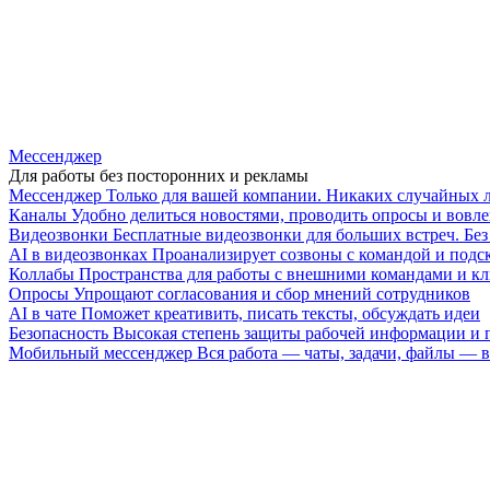
Мессенджер
Для работы без посторонних и рекламы
Мессенджер
Только для вашей компании. Никаких случайных 
Каналы
Удобно делиться новостями, проводить опросы и вовле
Видеозвонки
Бесплатные видеозвонки для больших встреч. Бе
AI в видеозвонках
Проанализирует созвоны с командой и подск
Коллабы
Пространства для работы с внешними командами и к
Опросы
Упрощают согласования и сбор мнений сотрудников
AI в чате
Поможет креативить, писать тексты, обсуждать идеи
Безопасность
Высокая степень защиты рабочей информации и
Мобильный мессенджер
Вся работа — чаты, задачи, файлы —