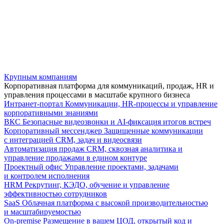
Крупным компаниям
Корпоративная платформа для коммуникаций, продаж, HR и
управления процессами в масштабе крупного бизнеса
Интранет-портал
Коммуникации, HR-процессы и управление
корпоративными знаниями
ВКС
Безопасные видеозвонки и AI-фиксация итогов встреч
Корпоративный мессенджер
Защищенные коммуникации
с интеграцией CRM, задач и видеосвязи
Автоматизация продаж
CRM, сквозная аналитика и
управление продажами в едином контуре
Проектный офис
Управление проектами, задачами
и контролем исполнения
HRM
Рекрутинг, КЭДО, обучение и управление
эффективностью сотрудников
SaaS
Облачная платформа с высокой производительностью
и масштабируемостью
On-premise
Размещение в вашем ЦОД, открытый код и