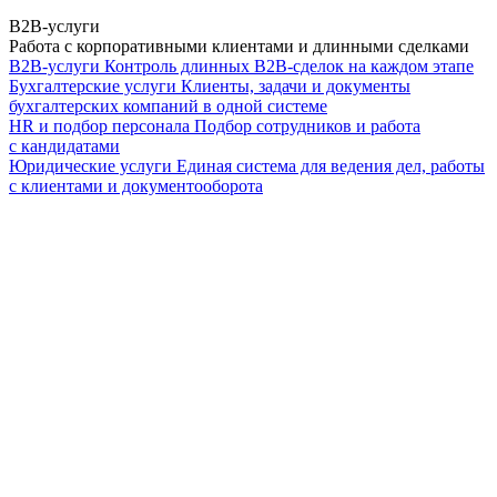
B2B-услуги
Работа с корпоративными клиентами и длинными сделками
B2B-услуги
Контроль длинных B2B-сделок на каждом этапе
Бухгалтерские услуги
Клиенты, задачи и документы
бухгалтерских компаний в одной системе
HR и подбор персонала
Подбор сотрудников и работа
с кандидатами
Юридические услуги
Единая система для ведения дел, работы
с клиентами и документооборота