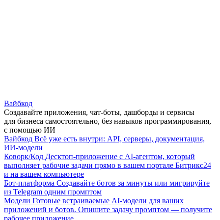
Вайбкод
Создавайте приложения, чат-боты, дашборды и сервисы
для бизнеса самостоятельно, без навыков программирования,
с помощью ИИ
Вайбкод
Всё уже есть внутри: API, серверы, документация,
ИИ-модели
Коворк/Код
Десктоп-приложение с AI-агентом, который
выполняет рабочие задачи прямо в вашем портале Битрикс24
и на вашем компьютере
Бот-платформа
Создавайте ботов за минуты или мигрируйте
из Telegram одним промптом
Модели
Готовые встраиваемые AI-модели для ваших
приложений и ботов. Опишите задачу промптом — получите
рабочее приложение