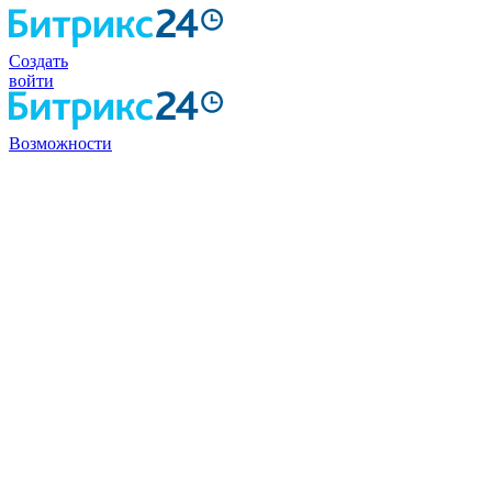
Создать
войти
Возможности