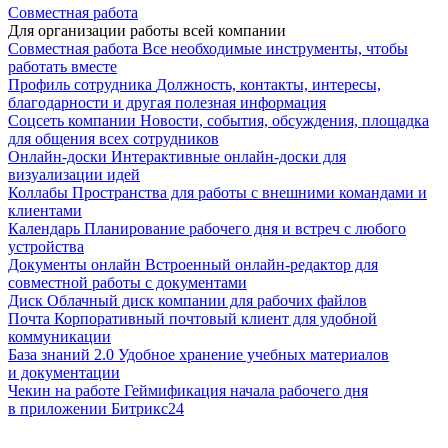
Совместная работа
Для организации работы всей компании
Совместная работа
Все необходимые инструменты, чтобы
работать вместе
Профиль сотрудника
Должность, контакты, интересы,
благодарности и другая полезная информация
Соцсеть компании
Новости, события, обсуждения, площадка
для общения всех сотрудников
Онлайн-доски
Интерактивные онлайн-доски для
визуализации идей
Коллабы
Пространства для работы с внешними командами и
клиентами
Календарь
Планирование рабочего дня и встреч с любого
устройства
Документы онлайн
Встроенный онлайн-редактор для
совместной работы с документами
Диск
Облачный диск компании для рабочих файлов
Почта
Корпоративный почтовый клиент для удобной
коммуникации
База знаний 2.0
Удобное хранение учебных материалов
и документации
Чекин на работе
Геймификация начала рабочего дня
в приложении Битрикс24