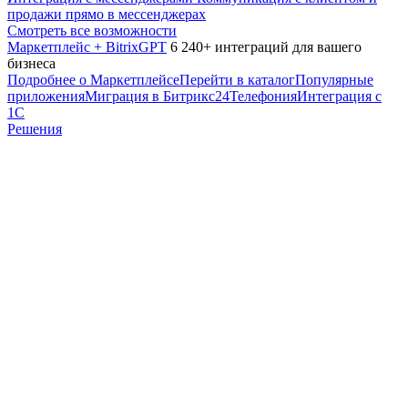
продажи прямо в мессенджерах
Смотреть все возможности
Маркетплейс + BitrixGPT
6 240+ интеграций для вашего
бизнеса
Подробнее о Маркетплейсе
Перейти в каталог
Популярные
приложения
Миграция в Битрикс24
Телефония
Интеграция с
1С
Решения