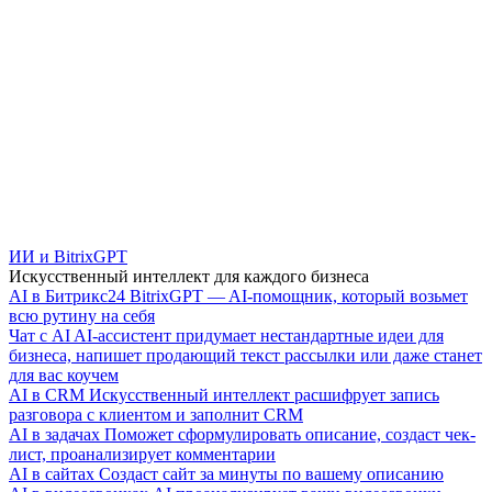
ИИ и BitrixGPT
Искусственный интеллект для каждого бизнеса
AI в Битрикс24
BitrixGPT — AI-помощник, который возьмет
всю рутину на себя
Чат с AI
AI-ассистент придумает нестандартные идеи для
бизнеса, напишет продающий текст рассылки или даже станет
для вас коучем
AI в CRM
Искусственный интеллект расшифрует запись
разговора с клиентом и заполнит CRM
AI в задачах
Поможет сформулировать описание, создаст чек-
лист, проанализирует комментарии
AI в сайтах
Создаст сайт за минуты по вашему описанию