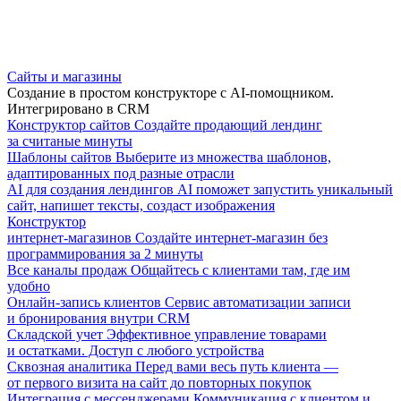
Сайты и магазины
Создание в простом конструкторе с AI-помощником.
Интегрировано в CRM
Конструктор сайтов
Создайте продающий лендинг
за считаные минуты
Шаблоны сайтов
Выберите из множества шаблонов,
адаптированных под разные отрасли
AI для создания лендингов
AI поможет запустить уникальный
сайт, напишет тексты, создаст изображения
Конструктор
интернет-магазинов
Создайте интернет-магазин без
программирования за 2 минуты
Все каналы продаж
Общайтесь с клиентами там, где им
удобно
Онлайн-запись клиентов
Сервис автоматизации записи
и бронирования внутри CRM
Складской учет
Эффективное управление товарами
и остатками. Доступ с любого устройства
Сквозная аналитика
Перед вами весь путь клиента —
от первого визита на сайт до повторных покупок
Интеграция с мессенджерами
Коммуникация с клиентом и