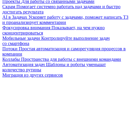
Проекты
Для работы со связанными задачами
Скрам
Помогает системно работать над задачами и быстро
достигать результата
AI в Задачах
Ускоряет работу с задачами, поможет написать ТЗ
и проанализирует комментарии
Фокусировка внимания
Показывает, на чем нужно
сконцентрироваться
Мобильные задачи
Контролируйте выполнение задач
со смартфона
Потоки
Простая автоматизация и саморегуляция процессов в
компании
Коллабы
Пространства для работы с внешними командами
Автоматизация задач
Шаблоны и роботы уменьшат
количество рутины
Миграция из других сервисов