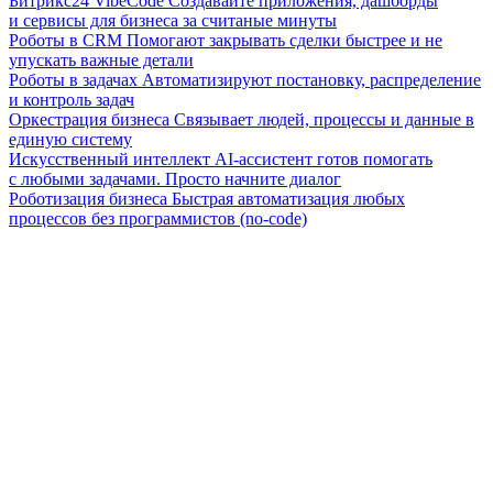
Битрикс24 VibeCode
Создавайте приложения, дашборды
и сервисы для бизнеса за считаные минуты
Роботы в CRM
Помогают закрывать сделки быстрее и не
упускать важные детали
Роботы в задачах
Автоматизируют постановку, распределение
и контроль задач
Оркестрация бизнеса
Связывает людей, процессы и данные в
единую систему
Искусственный интеллект
AI-ассистент готов помогать
с любыми задачами. Просто начните диалог
Роботизация бизнеса
Быстрая автоматизация любых
процессов без программистов (no-code)