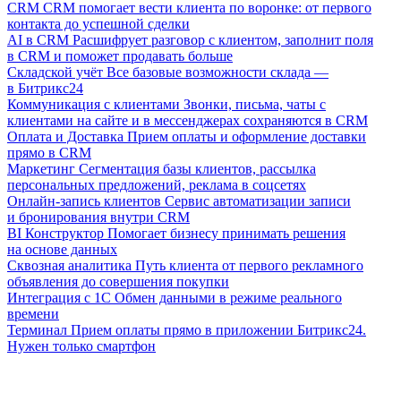
CRM
CRM помогает вести клиента по воронке: от первого
контакта до успешной сделки
AI в CRM
Расшифрует разговор с клиентом, заполнит поля
в CRM и поможет продавать больше
Складской учёт
Все базовые возможности склада —
в Битрикс24
Коммуникация с клиентами
Звонки, письма, чаты с
клиентами на сайте и в мессенджерах сохраняются в CRM
Оплата и Доставка
Прием оплаты и оформление доставки
прямо в CRM
Маркетинг
Сегментация базы клиентов, рассылка
персональных предложений, реклама в соцсетях
Онлайн-запись клиентов
Сервис автоматизации записи
и бронирования внутри CRM
BI Конструктор
Помогает бизнесу принимать решения
на основе данных
Сквозная аналитика
Путь клиента от первого рекламного
объявления до совершения покупки
Интеграция с 1С
Обмен данными в режиме реального
времени
Терминал
Прием оплаты прямо в приложении Битрикс24.
Нужен только смартфон