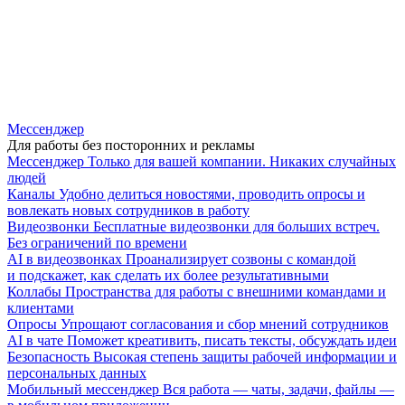
Мессенджер
Для работы без посторонних и рекламы
Мессенджер
Только для вашей компании. Никаких случайных
людей
Каналы
Удобно делиться новостями, проводить опросы и
вовлекать новых сотрудников в работу
Видеозвонки
Бесплатные видеозвонки для больших встреч.
Без ограничений по времени
AI в видеозвонках
Проанализирует созвоны с командой
и подскажет, как сделать их более результативными
Коллабы
Пространства для работы с внешними командами и
клиентами
Опросы
Упрощают согласования и сбор мнений сотрудников
AI в чате
Поможет креативить, писать тексты, обсуждать идеи
Безопасность
Высокая степень защиты рабочей информации и
персональных данных
Мобильный мессенджер
Вся работа — чаты, задачи, файлы —