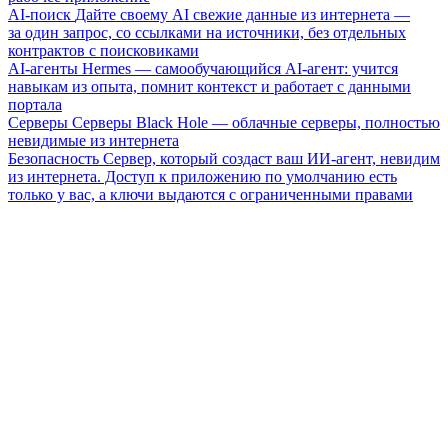
AI-поиск
Дайте своему AI свежие данные из интернета —
за один запрос, со ссылками на источники, без отдельных
контрактов с поисковиками
AI-агенты
Hermes — самообучающийся AI-агент: учится
навыкам из опыта, помнит контекст и работает с данными
портала
Серверы
Серверы Black Hole — облачные серверы, полностью
невидимые из интернета
Безопасность
Сервер, который создаст ваш ИИ-агент, невидим
из интернета. Доступ к приложению по умолчанию есть
только у вас, а ключи выдаются с ограниченными правами