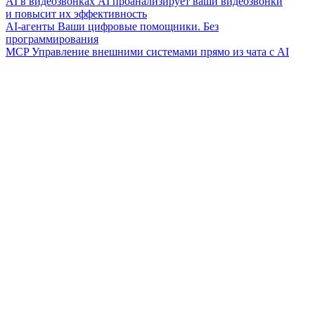
AI в видеозвонках
AI проанализирует ваши видеозвонки
и повысит их эффективность
AI-агенты
Ваши цифровые помощники. Без
программирования
MCP
Управление внешними системами прямо из чата с AI