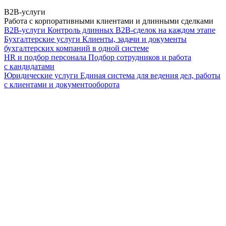
B2B-услуги
Работа с корпоративными клиентами и длинными сделками
B2B-услуги
Контроль длинных B2B-сделок на каждом этапе
Бухгалтерские услуги
Клиенты, задачи и документы
бухгалтерских компаний в одной системе
HR и подбор персонала
Подбор сотрудников и работа
с кандидатами
Юридические услуги
Единая система для ведения дел, работы
с клиентами и документооборота