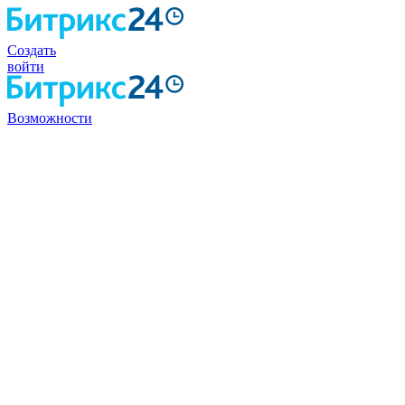
Создать
войти
Возможности