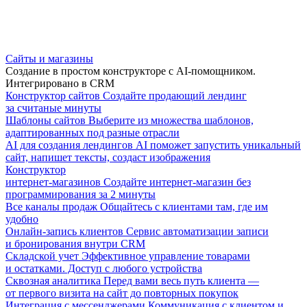
Сайты и магазины
Создание в простом конструкторе с AI-помощником.
Интегрировано в CRM
Конструктор сайтов
Создайте продающий лендинг
за считаные минуты
Шаблоны сайтов
Выберите из множества шаблонов,
адаптированных под разные отрасли
AI для создания лендингов
AI поможет запустить уникальный
сайт, напишет тексты, создаст изображения
Конструктор
интернет-магазинов
Создайте интернет-магазин без
программирования за 2 минуты
Все каналы продаж
Общайтесь с клиентами там, где им
удобно
Онлайн-запись клиентов
Сервис автоматизации записи
и бронирования внутри CRM
Складской учет
Эффективное управление товарами
и остатками. Доступ с любого устройства
Сквозная аналитика
Перед вами весь путь клиента —
от первого визита на сайт до повторных покупок
Интеграция с мессенджерами
Коммуникация с клиентом и