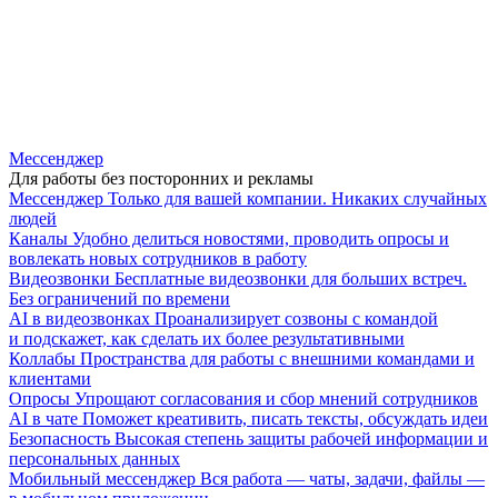
Мессенджер
Для работы без посторонних и рекламы
Мессенджер
Только для вашей компании. Никаких случайных
людей
Каналы
Удобно делиться новостями, проводить опросы и
вовлекать новых сотрудников в работу
Видеозвонки
Бесплатные видеозвонки для больших встреч.
Без ограничений по времени
AI в видеозвонках
Проанализирует созвоны с командой
и подскажет, как сделать их более результативными
Коллабы
Пространства для работы с внешними командами и
клиентами
Опросы
Упрощают согласования и сбор мнений сотрудников
AI в чате
Поможет креативить, писать тексты, обсуждать идеи
Безопасность
Высокая степень защиты рабочей информации и
персональных данных
Мобильный мессенджер
Вся работа — чаты, задачи, файлы —