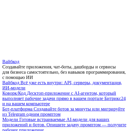
Вайбкод
Создавайте приложения, чат-боты, дашборды и сервисы
для бизнеса самостоятельно, без навыков программирования,
с помощью ИИ
Вайбкод
Всё уже есть внутри: API, серверы, документация,
ИИ-модели
Коворк/Код
Десктоп-приложение с AI-агентом, который
выполняет рабочие задачи прямо в вашем портале Битрикс24
и на вашем компьютере
Бот-платформа
Создавайте ботов за минуты или мигрируйте
из Telegram одним промптом
Модели
Готовые встраиваемые AI-модели для ваших
приложений и ботов. Опишите задачу промптом — получите
рабочее приложение