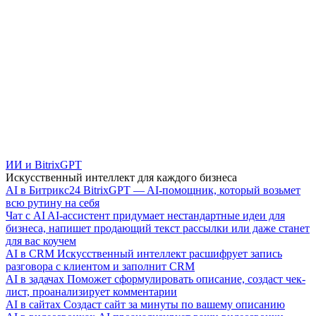
ИИ и BitrixGPT
Искусственный интеллект для каждого бизнеса
AI в Битрикс24
BitrixGPT — AI-помощник, который возьмет
всю рутину на себя
Чат с AI
AI-ассистент придумает нестандартные идеи для
бизнеса, напишет продающий текст рассылки или даже станет
для вас коучем
AI в CRM
Искусственный интеллект расшифрует запись
разговора с клиентом и заполнит CRM
AI в задачах
Поможет сформулировать описание, создаст чек-
лист, проанализирует комментарии
AI в сайтах
Создаст сайт за минуты по вашему описанию