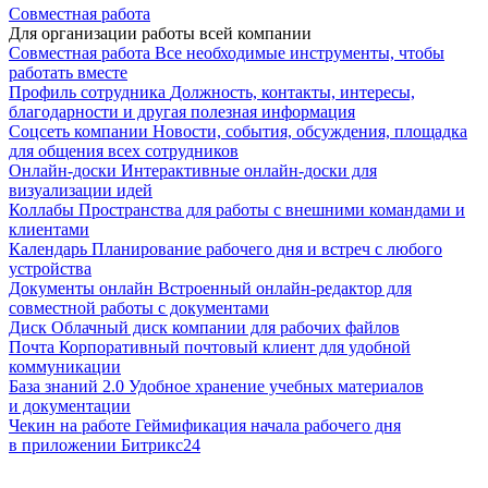
Совместная работа
Для организации работы всей компании
Совместная работа
Все необходимые инструменты, чтобы
работать вместе
Профиль сотрудника
Должность, контакты, интересы,
благодарности и другая полезная информация
Соцсеть компании
Новости, события, обсуждения, площадка
для общения всех сотрудников
Онлайн-доски
Интерактивные онлайн-доски для
визуализации идей
Коллабы
Пространства для работы с внешними командами и
клиентами
Календарь
Планирование рабочего дня и встреч с любого
устройства
Документы онлайн
Встроенный онлайн-редактор для
совместной работы с документами
Диск
Облачный диск компании для рабочих файлов
Почта
Корпоративный почтовый клиент для удобной
коммуникации
База знаний 2.0
Удобное хранение учебных материалов
и документации
Чекин на работе
Геймификация начала рабочего дня
в приложении Битрикс24