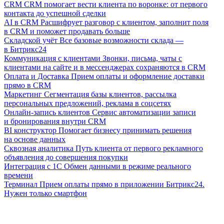
CRM
CRM помогает вести клиента по воронке: от первого
контакта до успешной сделки
AI в CRM
Расшифрует разговор с клиентом, заполнит поля
в CRM и поможет продавать больше
Складской учёт
Все базовые возможности склада —
в Битрикс24
Коммуникация с клиентами
Звонки, письма, чаты с
клиентами на сайте и в мессенджерах сохраняются в CRM
Оплата и Доставка
Прием оплаты и оформление доставки
прямо в CRM
Маркетинг
Сегментация базы клиентов, рассылка
персональных предложений, реклама в соцсетях
Онлайн-запись клиентов
Сервис автоматизации записи
и бронирования внутри CRM
BI конструктор
Помогает бизнесу принимать решения
на основе данных
Сквозная аналитика
Путь клиента от первого рекламного
объявления до совершения покупки
Интеграция с 1С
Обмен данными в режиме реального
времени
Терминал
Прием оплаты прямо в приложении Битрикс24.
Нужен только смартфон