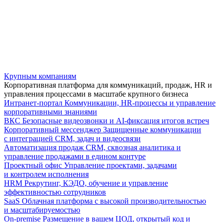
Крупным компаниям
Корпоративная платформа для коммуникаций, продаж, HR и
управления процессами в масштабе крупного бизнеса
Интранет-портал
Коммуникации, HR-процессы и управление
корпоративными знаниями
ВКС
Безопасные видеозвонки и AI-фиксация итогов встреч
Корпоративный мессенджер
Защищенные коммуникации
с интеграцией CRM, задач и видеосвязи
Автоматизация продаж
CRM, сквозная аналитика и
управление продажами в едином контуре
Проектный офис
Управление проектами, задачами
и контролем исполнения
HRM
Рекрутинг, КЭДО, обучение и управление
эффективностью сотрудников
SaaS
Облачная платформа с высокой производительностью
и масштабируемостью
On-premise
Размещение в вашем ЦОД, открытый код и