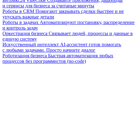
Битрикс24 VibeCode
Создавайте приложения, дашборды
и сервисы для бизнеса за считаные минуты
Роботы в CRM
Помогают закрывать сделки быстрее и не
упускать важные детали
Роботы в задачах
Автоматизируют постановку, распределение
и контроль задач
Оркестрация бизнеса
Связывает людей, процессы и данные в
единую систему
Искусственный интеллект
AI-ассистент готов помогать
с любыми задачами. Просто начните диалог
Роботизация бизнеса
Быстрая автоматизация любых
процессов без программистов (no-code)