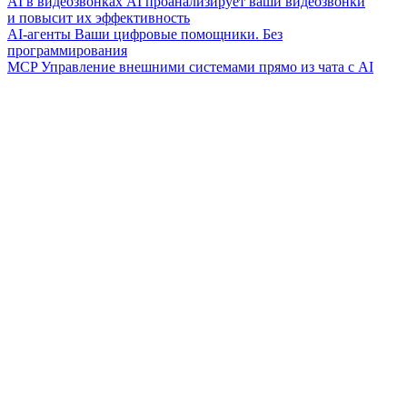
AI в видеозвонках
AI проанализирует ваши видеозвонки
и повысит их эффективность
AI-агенты
Ваши цифровые помощники. Без
программирования
MCP
Управление внешними системами прямо из чата с AI