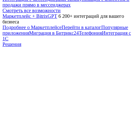
продажи прямо в мессенджерах
Смотреть все возможности
Маркетплейс + BitrixGPT
6 200+ интеграций для вашего
бизнеса
Подробнее о Маркетплейсе
Перейти в каталог
Популярные
приложения
Миграция в Битрикс24
Телефония
Интеграция с
1С
Решения