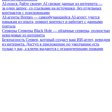
AI-поиск
Дайте своему AI свежие данные из интернета —
за один запрос, со ссылками на источники, без отдельных
контрактов с поисковиками
AI-агенты
Hermes — самообучающийся AI-агент: учится
навыкам из опыта, помнит контекст и работает с данными
портала
Серверы
Серверы Black Hole — облачные серверы, полностью
невидимые из интернета
Безопасность
Сервер, который создаст ваш ИИ-агент, невидим
из интернета. Доступ к приложению по умолчанию есть
только у вас, а ключи выдаются с ограниченными правами