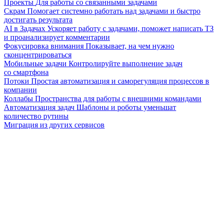
Проекты
Для работы со связанными задачами
Скрам
Помогает системно работать над задачами и быстро
достигать результата
AI в Задачах
Ускоряет работу с задачами, поможет написать ТЗ
и проанализирует комментарии
Фокусировка внимания
Показывает, на чем нужно
сконцентрироваться
Мобильные задачи
Контролируйте выполнение задач
со смартфона
Потоки
Простая автоматизация и саморегуляция процессов в
компании
Коллабы
Пространства для работы с внешними командами
Автоматизация задач
Шаблоны и роботы уменьшат
количество рутины
Миграция из других сервисов