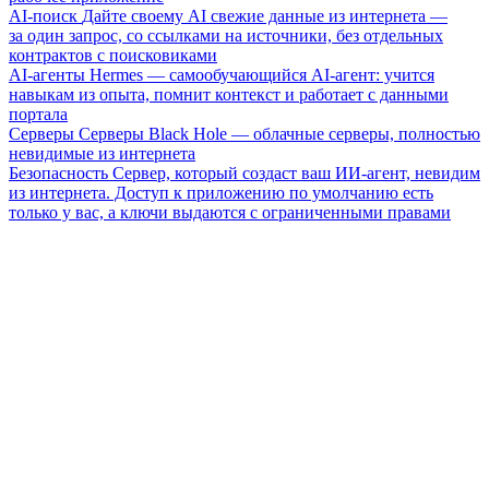
AI-поиск
Дайте своему AI свежие данные из интернета —
за один запрос, со ссылками на источники, без отдельных
контрактов с поисковиками
AI-агенты
Hermes — самообучающийся AI-агент: учится
навыкам из опыта, помнит контекст и работает с данными
портала
Серверы
Серверы Black Hole — облачные серверы, полностью
невидимые из интернета
Безопасность
Сервер, который создаст ваш ИИ-агент, невидим
из интернета. Доступ к приложению по умолчанию есть
только у вас, а ключи выдаются с ограниченными правами