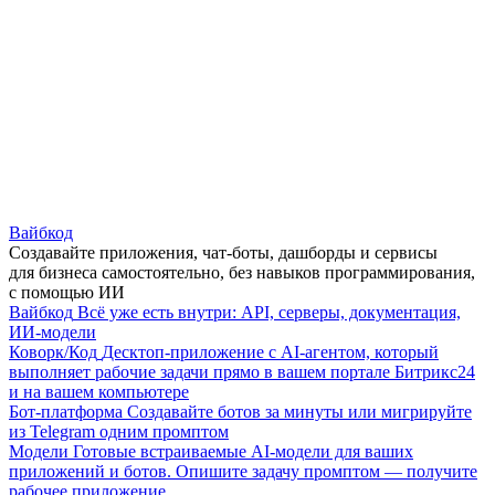
Вайбкод
Создавайте приложения, чат-боты, дашборды и сервисы
для бизнеса самостоятельно, без навыков программирования,
с помощью ИИ
Вайбкод
Всё уже есть внутри: API, серверы, документация,
ИИ-модели
Коворк/Код
Десктоп-приложение с AI-агентом, который
выполняет рабочие задачи прямо в вашем портале Битрикс24
и на вашем компьютере
Бот-платформа
Создавайте ботов за минуты или мигрируйте
из Telegram одним промптом
Модели
Готовые встраиваемые AI-модели для ваших
приложений и ботов. Опишите задачу промптом — получите
рабочее приложение