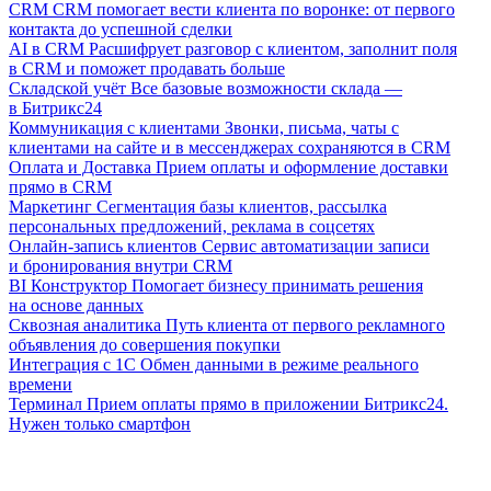
CRM
CRM помогает вести клиента по воронке: от первого
контакта до успешной сделки
AI в CRM
Расшифрует разговор с клиентом, заполнит поля
в CRM и поможет продавать больше
Складской учёт
Все базовые возможности склада —
в Битрикс24
Коммуникация с клиентами
Звонки, письма, чаты с
клиентами на сайте и в мессенджерах сохраняются в CRM
Оплата и Доставка
Прием оплаты и оформление доставки
прямо в CRM
Маркетинг
Сегментация базы клиентов, рассылка
персональных предложений, реклама в соцсетях
Онлайн-запись клиентов
Сервис автоматизации записи
и бронирования внутри CRM
BI Конструктор
Помогает бизнесу принимать решения
на основе данных
Сквозная аналитика
Путь клиента от первого рекламного
объявления до совершения покупки
Интеграция с 1С
Обмен данными в режиме реального
времени
Терминал
Прием оплаты прямо в приложении Битрикс24.
Нужен только смартфон