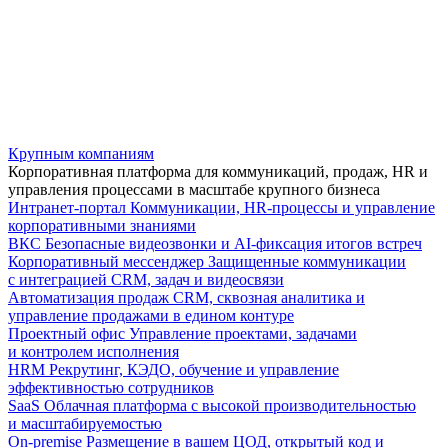
Крупным компаниям
Корпоративная платформа для коммуникаций, продаж, HR и
управления процессами в масштабе крупного бизнеса
Интранет-портал
Коммуникации, HR-процессы и управление
корпоративными знаниями
ВКС
Безопасные видеозвонки и AI-фиксация итогов встреч
Корпоративный мессенджер
Защищенные коммуникации
с интеграцией CRM, задач и видеосвязи
Автоматизация продаж
CRM, сквозная аналитика и
управление продажами в едином контуре
Проектный офис
Управление проектами, задачами
и контролем исполнения
HRM
Рекрутинг, КЭДО, обучение и управление
эффективностью сотрудников
SaaS
Облачная платформа с высокой производительностью
и масштабируемостью
On-premise
Размещение в вашем ЦОД, открытый код и