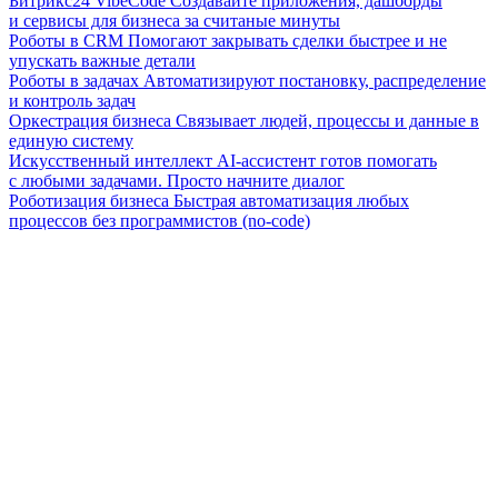
Битрикс24 VibeCode
Создавайте приложения, дашборды
и сервисы для бизнеса за считаные минуты
Роботы в CRM
Помогают закрывать сделки быстрее и не
упускать важные детали
Роботы в задачах
Автоматизируют постановку, распределение
и контроль задач
Оркестрация бизнеса
Связывает людей, процессы и данные в
единую систему
Искусственный интеллект
AI-ассистент готов помогать
с любыми задачами. Просто начните диалог
Роботизация бизнеса
Быстрая автоматизация любых
процессов без программистов (no-code)