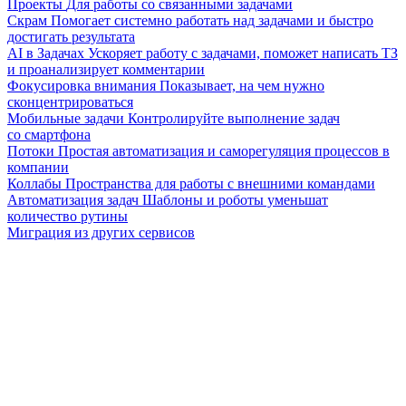
Проекты
Для работы со связанными задачами
Скрам
Помогает системно работать над задачами и быстро
достигать результата
AI в Задачах
Ускоряет работу с задачами, поможет написать ТЗ
и проанализирует комментарии
Фокусировка внимания
Показывает, на чем нужно
сконцентрироваться
Мобильные задачи
Контролируйте выполнение задач
со смартфона
Потоки
Простая автоматизация и саморегуляция процессов в
компании
Коллабы
Пространства для работы с внешними командами
Автоматизация задач
Шаблоны и роботы уменьшат
количество рутины
Миграция из других сервисов