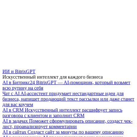
ИИ и BitrixGPT
Искусственный интеллект для каждого бизнеса
AI в Битрикс24
BitrixGPT — AI-помощник, который возьмет
всю рутину на себя
Чат с AI
AI-ассистент придумает нестандартные идеи для
бизнеса, напишет продающий текст рассылки или даже станет
для вас коучем
AI в CRM
Искусственный интеллект расшифрует запись
разговора с клиентом и заполнит CRM
AI в задачах
Поможет сформулировать описание, создаст чек-
лист, проанализирует комментарии
AI в сайтах
Создаст сайт за минуты по вашему описанию