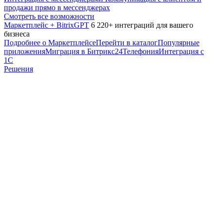
продажи прямо в мессенджерах
Смотреть все возможности
Маркетплейс + BitrixGPT
6 220+ интеграций для вашего
бизнеса
Подробнее о Маркетплейсе
Перейти в каталог
Популярные
приложения
Миграция в Битрикс24
Телефония
Интеграция с
1С
Решения