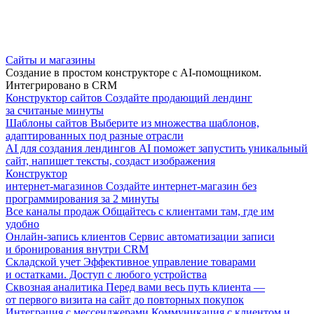
Сайты и магазины
Создание в простом конструкторе с AI-помощником.
Интегрировано в CRM
Конструктор сайтов
Создайте продающий лендинг
за считаные минуты
Шаблоны сайтов
Выберите из множества шаблонов,
адаптированных под разные отрасли
AI для создания лендингов
AI поможет запустить уникальный
сайт, напишет тексты, создаст изображения
Конструктор
интернет-магазинов
Создайте интернет-магазин без
программирования за 2 минуты
Все каналы продаж
Общайтесь с клиентами там, где им
удобно
Онлайн-запись клиентов
Сервис автоматизации записи
и бронирования внутри CRM
Складской учет
Эффективное управление товарами
и остатками. Доступ с любого устройства
Сквозная аналитика
Перед вами весь путь клиента —
от первого визита на сайт до повторных покупок
Интеграция с мессенджерами
Коммуникация с клиентом и