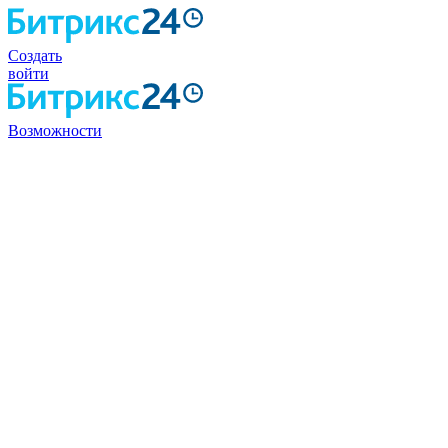
Создать
войти
Возможности