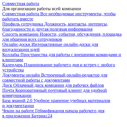
Совместная работа
Для организации работы всей компании
Совместная работа
Все необходимые инструменты, чтобы
работать вместе
Профиль сотрудника
Должность, контакты, интересы,
благодарности и другая полезная информация
Соцсеть компании
Новости, события, обсуждения, площадка
для общения всех сотрудников
Онлайн-доски
Интерактивные онлайн-доски для
визуализации идей
Коллабы
Пространства для работы с внешними командами и
клиентами
Календарь
Планирование рабочего дня и встреч с любого
устройства
Документы онлайн
Встроенный онлайн-редактор для
совместной работы с документами
Диск
Облачный диск компании для рабочих файлов
Почта
Корпоративный почтовый клиент для удобной
коммуникации
База знаний 2.0
Удобное хранение учебных материалов
и документации
Чекин на работе
Геймификация начала рабочего дня
в приложении Битрикс24