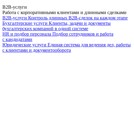
B2B-услуги
Работа с корпоративными клиентами и длинными сделками
B2B-услуги
Контроль длинных B2B-сделок на каждом этапе
Бухгалтерские услуги
Клиенты, задачи и документы
бухгалтерских компаний в одной системе
HR и подбор персонала
Подбор сотрудников и работа
с кандидатами
Юридические услуги
Единая система для ведения дел, работы
с клиентами и документооборота