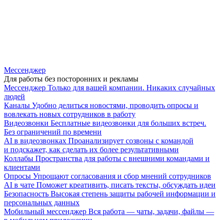
Мессенджер
Для работы без посторонних и рекламы
Мессенджер
Только для вашей компании. Никаких случайных
людей
Каналы
Удобно делиться новостями, проводить опросы и
вовлекать новых сотрудников в работу
Видеозвонки
Бесплатные видеозвонки для больших встреч.
Без ограничений по времени
AI в видеозвонках
Проанализирует созвоны с командой
и подскажет, как сделать их более результативными
Коллабы
Пространства для работы с внешними командами и
клиентами
Опросы
Упрощают согласования и сбор мнений сотрудников
AI в чате
Поможет креативить, писать тексты, обсуждать идеи
Безопасность
Высокая степень защиты рабочей информации и
персональных данных
Мобильный мессенджер
Вся работа — чаты, задачи, файлы —