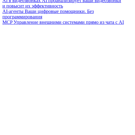
AI в видеозвонках
AI проанализирует ваши видеозвонки
и повысит их эффективность
AI-агенты
Ваши цифровые помощники. Без
программирования
MCP
Управление внешними системами прямо из чата с AI