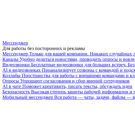
Мессенджер
Для работы без посторонних и рекламы
Мессенджер
Только для вашей компании. Никаких случайных 
Каналы
Удобно делиться новостями, проводить опросы и вовле
Видеозвонки
Бесплатные видеозвонки для больших встреч. Бе
AI в видеозвонках
Проанализирует созвоны с командой и подск
Коллабы
Пространства для работы с внешними командами и к
Опросы
Упрощают согласования и сбор мнений сотрудников
AI в чате
Поможет креативить, писать тексты, обсуждать идеи
Безопасность
Высокая степень защиты рабочей информации и
Мобильный мессенджер
Вся работа — чаты, задачи, файлы —