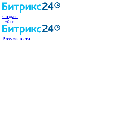
Создать
войти
Возможности