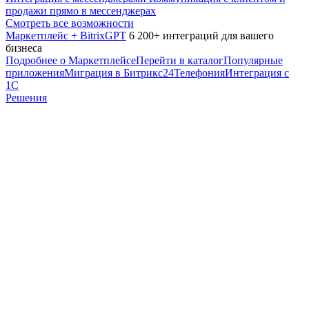
продажи прямо в мессенджерах
Смотреть все возможности
Маркетплейс + BitrixGPT
6 200+ интеграций для вашего
бизнеса
Подробнее о Маркетплейсе
Перейти в каталог
Популярные
приложения
Миграция в Битрикс24
Телефония
Интеграция с
1С
Решения