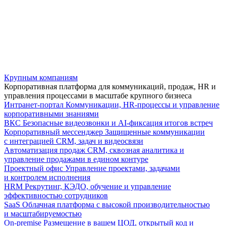
Крупным компаниям
Корпоративная платформа для коммуникаций, продаж, HR и
управления процессами в масштабе крупного бизнеса
Интранет-портал
Коммуникации, HR-процессы и управление
корпоративными знаниями
ВКС
Безопасные видеозвонки и AI-фиксация итогов встреч
Корпоративный мессенджер
Защищенные коммуникации
с интеграцией CRM, задач и видеосвязи
Автоматизация продаж
CRM, сквозная аналитика и
управление продажами в едином контуре
Проектный офис
Управление проектами, задачами
и контролем исполнения
HRM
Рекрутинг, КЭДО, обучение и управление
эффективностью сотрудников
SaaS
Облачная платформа с высокой производительностью
и масштабируемостью
On-premise
Размещение в вашем ЦОД, открытый код и