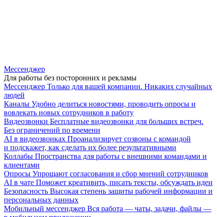
Мессенджер
Для работы без посторонних и рекламы
Мессенджер
Только для вашей компании. Никаких случайных
людей
Каналы
Удобно делиться новостями, проводить опросы и
вовлекать новых сотрудников в работу
Видеозвонки
Бесплатные видеозвонки для больших встреч.
Без ограничений по времени
AI в видеозвонках
Проанализирует созвоны с командой
и подскажет, как сделать их более результативными
Коллабы
Пространства для работы с внешними командами и
клиентами
Опросы
Упрощают согласования и сбор мнений сотрудников
AI в чате
Поможет креативить, писать тексты, обсуждать идеи
Безопасность
Высокая степень защиты рабочей информации и
персональных данных
Мобильный мессенджер
Вся работа — чаты, задачи, файлы —