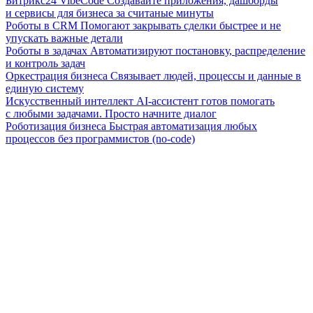
Битрикс24 VibeCode
Создавайте приложения, дашборды
и сервисы для бизнеса за считаные минуты
Роботы в CRM
Помогают закрывать сделки быстрее и не
упускать важные детали
Роботы в задачах
Автоматизируют постановку, распределение
и контроль задач
Оркестрация бизнеса
Связывает людей, процессы и данные в
единую систему
Искусственный интеллект
AI-ассистент готов помогать
с любыми задачами. Просто начните диалог
Роботизация бизнеса
Быстрая автоматизация любых
процессов без программистов (no-code)