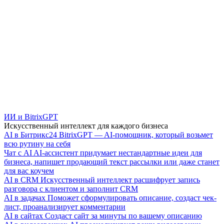
ИИ и BitrixGPT
Искусственный интеллект для каждого бизнеса
AI в Битрикс24
BitrixGPT — AI-помощник, который возьмет
всю рутину на себя
Чат с AI
AI-ассистент придумает нестандартные идеи для
бизнеса, напишет продающий текст рассылки или даже станет
для вас коучем
AI в CRM
Искусственный интеллект расшифрует запись
разговора с клиентом и заполнит CRM
AI в задачах
Поможет сформулировать описание, создаст чек-
лист, проанализирует комментарии
AI в сайтах
Создаст сайт за минуты по вашему описанию