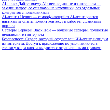
AI-поиск
Дайте своему AI свежие данные из интернета —
за один запрос, со ссылками на источники, без отдельных
контрактов с поисковиками
AI-агенты
Hermes — самообучающийся AI-агент: учится
навыкам из опыта, помнит контекст и работает с данными
портала
Серверы
Серверы Black Hole — облачные серверы, полностью
невидимые из интернета
Безопасность
Сервер, который создаст ваш ИИ-агент, невидим
из интернета. Доступ к приложению по умолчанию есть
только у вас, а ключи выдаются с ограниченными правами