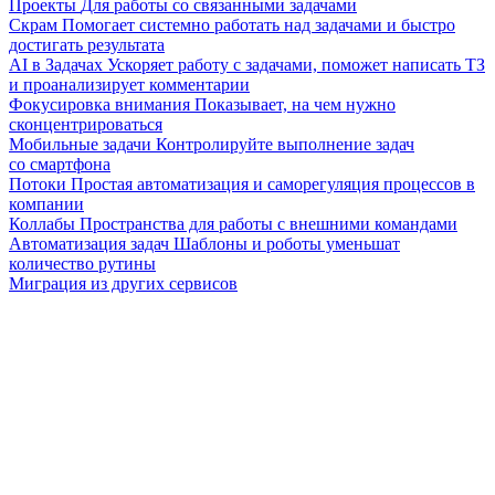
Проекты
Для работы со связанными задачами
Скрам
Помогает системно работать над задачами и быстро
достигать результата
AI в Задачах
Ускоряет работу с задачами, поможет написать ТЗ
и проанализирует комментарии
Фокусировка внимания
Показывает, на чем нужно
сконцентрироваться
Мобильные задачи
Контролируйте выполнение задач
со смартфона
Потоки
Простая автоматизация и саморегуляция процессов в
компании
Коллабы
Пространства для работы с внешними командами
Автоматизация задач
Шаблоны и роботы уменьшат
количество рутины
Миграция из других сервисов