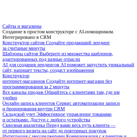
Сайты и магазины
Создание в простом конструкторе с AI-помощником.
Интегрировано в CRM
Конструктор сайтов
Создайте продающий лендинг
за считаные минуты
Шаблоны сайтов
Выберите из множества шаблонов,
адаптированных под разные отрасли
AI для создания лендингов
AI поможет запустить уникальный
сайт, напишет тексты, создаст изображения
Конструктор
интернет-магазинов
Создайте интернет-магазин без
программирования за 2 минуты
Все каналы продаж
Общайтесь с клиентами там, где им
удобно
Онлайн-запись клиентов
Сервис автоматизации записи
и бронирования внутри CRM
Складской учет
Эффективное управление товарами
и остатками. Доступ с любого устройства
Сквозная аналитика
Перед вами весь путь клиента —
от первого визита на сайт до повторных покупок
Интеграция с мессенджерами
Коммуникация с клиентом и