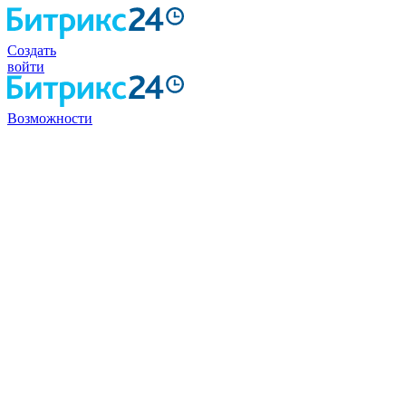
Создать
войти
Возможности