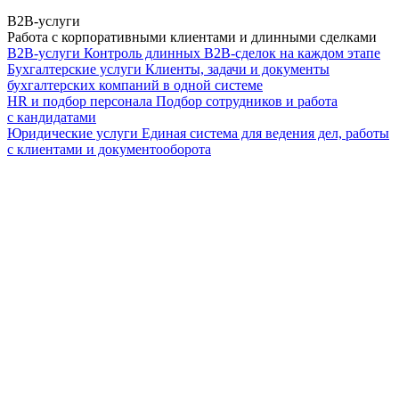
B2B-услуги
Работа с корпоративными клиентами и длинными сделками
B2B-услуги
Контроль длинных B2B-сделок на каждом этапе
Бухгалтерские услуги
Клиенты, задачи и документы
бухгалтерских компаний в одной системе
HR и подбор персонала
Подбор сотрудников и работа
с кандидатами
Юридические услуги
Единая система для ведения дел, работы
с клиентами и документооборота