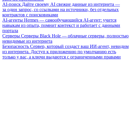
AI-поиск
Дайте своему AI свежие данные из интернета —
за один запрос, со ссылками на источники, без отдельных
контрактов с поисковиками
AI-агенты
Hermes — самообучающийся AI-агент: учится
навыкам из опыта, помнит контекст и работает с данными
портала
Серверы
Серверы Black Hole — облачные серверы, полностью
невидимые из интернета
Безопасность
Сервер, который создаст ваш ИИ-агент, невидим
из интернета. Доступ к приложению по умолчанию есть
только у вас, а ключи выдаются с ограниченными правами