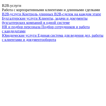
B2B-услуги
Работа с корпоративными клиентами и длинными сделками
B2B-услуги
Контроль длинных B2B-сделок на каждом этапе
Бухгалтерские услуги
Клиенты, задачи и документы
бухгалтерских компаний в одной системе
HR и подбор персонала
Подбор сотрудников и работа
с кандидатами
Юридические услуги
Единая система для ведения дел, работы
с клиентами и документооборота