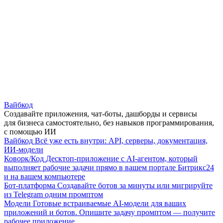
Вайбкод
Создавайте приложения, чат-боты, дашборды и сервисы
для бизнеса самостоятельно, без навыков программирования,
с помощью ИИ
Вайбкод
Всё уже есть внутри: API, серверы, документация,
ИИ-модели
Коворк/Код
Десктоп-приложение с AI-агентом, который
выполняет рабочие задачи прямо в вашем портале Битрикс24
и на вашем компьютере
Бот-платформа
Создавайте ботов за минуты или мигрируйте
из Telegram одним промптом
Модели
Готовые встраиваемые AI-модели для ваших
приложений и ботов. Опишите задачу промптом — получите
рабочее приложение