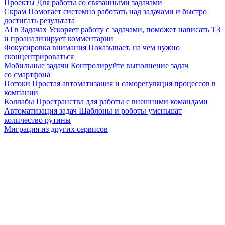
Проекты
Для работы со связанными задачами
Скрам
Помогает системно работать над задачами и быстро
достигать результата
AI в Задачах
Ускоряет работу с задачами, поможет написать ТЗ
и проанализирует комментарии
Фокусировка внимания
Показывает, на чем нужно
сконцентрироваться
Мобильные задачи
Контролируйте выполнение задач
со смартфона
Потоки
Простая автоматизация и саморегуляция процессов в
компании
Коллабы
Пространства для работы с внешними командами
Автоматизация задач
Шаблоны и роботы уменьшат
количество рутины
Миграция из других сервисов