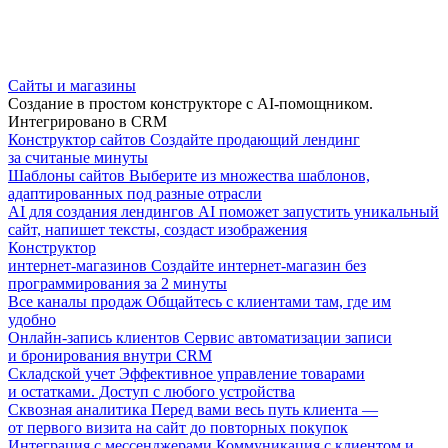
Сайты и магазины
Создание в простом конструкторе с AI-помощником.
Интегрировано в CRM
Конструктор сайтов
Создайте продающий лендинг
за считаные минуты
Шаблоны сайтов
Выберите из множества шаблонов,
адаптированных под разные отрасли
AI для создания лендингов
AI поможет запустить уникальный
сайт, напишет тексты, создаст изображения
Конструктор
интернет-магазинов
Создайте интернет-магазин без
программирования за 2 минуты
Все каналы продаж
Общайтесь с клиентами там, где им
удобно
Онлайн-запись клиентов
Сервис автоматизации записи
и бронирования внутри CRM
Складской учет
Эффективное управление товарами
и остатками. Доступ с любого устройства
Сквозная аналитика
Перед вами весь путь клиента —
от первого визита на сайт до повторных покупок
Интеграция с мессенджерами
Коммуникация с клиентом и