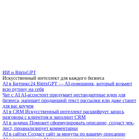
ИИ и BitrixGPT
Искусственный интеллект для каждого бизнеса
AI в Битрикс24
BitrixGPT — AI-помощник, который возьмет
всю рутину на себя
Чат с AI
AI-ассистент придумает нестандартные идеи для
бизнеса, напишет продающий текст рассылки или даже станет
для вас коучем
AI в CRM
Искусственный интеллект расшифрует запись
разговора с клиентом и заполнит CRM
AI в задачах
Поможет сформулировать описание, создаст чек-
лист, проанализирует комментарии
AI в сайтах
Создаст сайт за минуты по вашему описанию