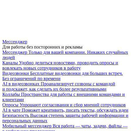
Мессенджер
Для работы без посторонних и рекламы
Мессенджер
Только для вашей компании. Никаких случайных
людей
Каналы
Удобно делиться новостями, проводить опросы и
вовлекать новых сотрудников в работу
Видеозвонки
Бесплатные видеозвонки для больших встреч.
Без ограничений по времени
AI в видеозвонках
Проанализирует созвоны с командой
и подскажет, как сделать их более результативными
Коллабы
Пространства для работы с внешними командами и
клиентами
Опросы
Упрощают согласования и сбор мнений сотрудников
AI в чате
Поможет креативить, писать тексты, обсуждать идеи
Безопасность
Высокая степень защиты рабочей информации и
персональных данных
Мобильный мессенджер
Вся работа — чаты, задачи, файлы —