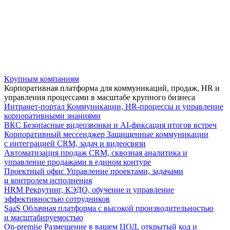
Крупным компаниям
Корпоративная платформа для коммуникаций, продаж, HR и
управления процессами в масштабе крупного бизнеса
Интранет-портал
Коммуникации, HR-процессы и управление
корпоративными знаниями
ВКС
Безопасные видеозвонки и AI-фиксация итогов встреч
Корпоративный мессенджер
Защищенные коммуникации
с интеграцией CRM, задач и видеосвязи
Автоматизация продаж
CRM, сквозная аналитика и
управление продажами в едином контуре
Проектный офис
Управление проектами, задачами
и контролем исполнения
HRM
Рекрутинг, КЭДО, обучение и управление
эффективностью сотрудников
SaaS
Облачная платформа с высокой производительностью
и масштабируемостью
On-premise
Размещение в вашем ЦОД, открытый код и