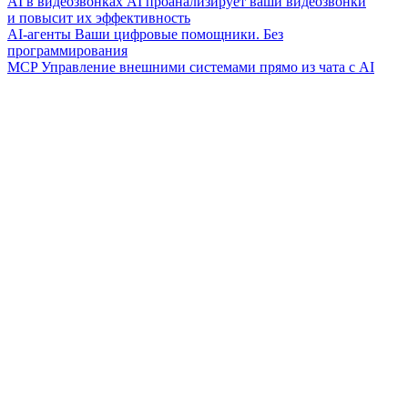
AI в видеозвонках
AI проанализирует ваши видеозвонки
и повысит их эффективность
AI-агенты
Ваши цифровые помощники. Без
программирования
MCP
Управление внешними системами прямо из чата с AI