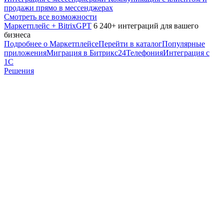
продажи прямо в мессенджерах
Смотреть все возможности
Маркетплейс + BitrixGPT
6 240+ интеграций для вашего
бизнеса
Подробнее о Маркетплейсе
Перейти в каталог
Популярные
приложения
Миграция в Битрикс24
Телефония
Интеграция с
1С
Решения