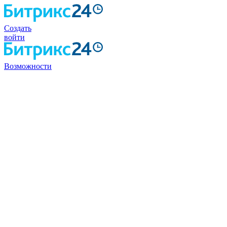
Создать
войти
Возможности