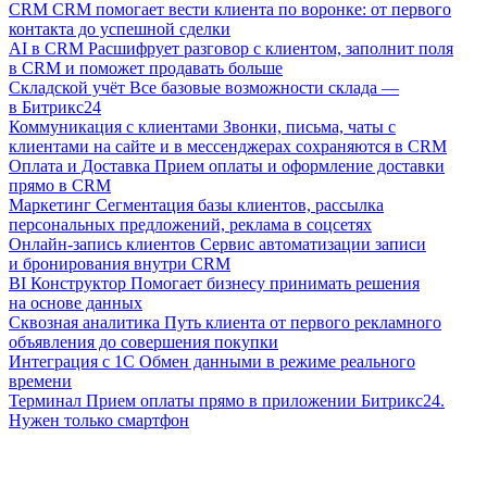
CRM
CRM помогает вести клиента по воронке: от первого
контакта до успешной сделки
AI в CRM
Расшифрует разговор с клиентом, заполнит поля
в CRM и поможет продавать больше
Складской учёт
Все базовые возможности склада —
в Битрикс24
Коммуникация с клиентами
Звонки, письма, чаты с
клиентами на сайте и в мессенджерах сохраняются в CRM
Оплата и Доставка
Прием оплаты и оформление доставки
прямо в CRM
Маркетинг
Сегментация базы клиентов, рассылка
персональных предложений, реклама в соцсетях
Онлайн-запись клиентов
Сервис автоматизации записи
и бронирования внутри CRM
BI Конструктор
Помогает бизнесу принимать решения
на основе данных
Сквозная аналитика
Путь клиента от первого рекламного
объявления до совершения покупки
Интеграция с 1С
Обмен данными в режиме реального
времени
Терминал
Прием оплаты прямо в приложении Битрикс24.
Нужен только смартфон