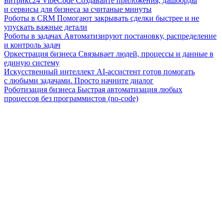
Битрикс24 VibeCode
Создавайте приложения, дашборды
и сервисы для бизнеса за считаные минуты
Роботы в CRM
Помогают закрывать сделки быстрее и не
упускать важные детали
Роботы в задачах
Автоматизируют постановку, распределение
и контроль задач
Оркестрация бизнеса
Связывает людей, процессы и данные в
единую систему
Искусственный интеллект
AI-ассистент готов помогать
с любыми задачами. Просто начните диалог
Роботизация бизнеса
Быстрая автоматизация любых
процессов без программистов (no-code)