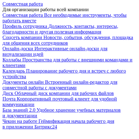
Совместная работа
Для организации работы всей компании
Совместная работа
Все необходимые инструменты, чтобы
работать вместе
Профиль сотрудника
Должность, контакты, интересы,
благодарности и другая полезная информация
Соцсеть компании
Новости, события, обсуждения, площадка
для общения всех сотрудников
Онлайн-доски
Интерактивные онлайн-доски для
визуализации идей
Коллабы
Пространства для работы с внешними командами и
клиентами
Календарь
Планирование рабочего дня и встреч с любого
устройства
Документы онлайн
Встроенный онлайн-редактор для
совместной работы с документами
Диск
Облачный диск компании для рабочих файлов
Почта
Корпоративный почтовый клиент для удобной
коммуникации
База знаний 2.0
Удобное хранение учебных материалов
и документации
Чекин на работе
Геймификация начала рабочего дня
в приложении Битрикс24