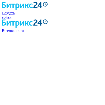
Создать
войти
Возможности