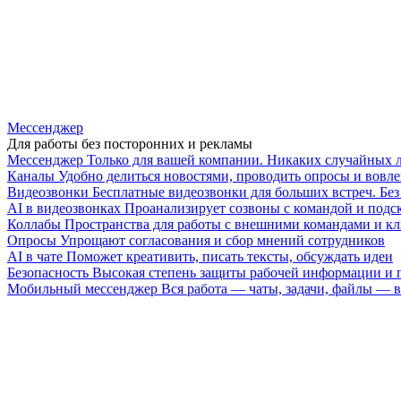
Мессенджер
Для работы без посторонних и рекламы
Мессенджер
Только для вашей компании. Никаких случайных 
Каналы
Удобно делиться новостями, проводить опросы и вовле
Видеозвонки
Бесплатные видеозвонки для больших встреч. Бе
AI в видеозвонках
Проанализирует созвоны с командой и подск
Коллабы
Пространства для работы с внешними командами и к
Опросы
Упрощают согласования и сбор мнений сотрудников
AI в чате
Поможет креативить, писать тексты, обсуждать идеи
Безопасность
Высокая степень защиты рабочей информации и
Мобильный мессенджер
Вся работа — чаты, задачи, файлы —