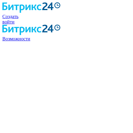
Создать
войти
Возможности