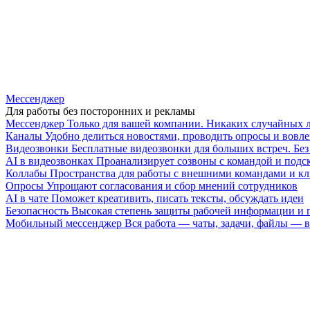
Мессенджер
Для работы без посторонних и рекламы
Мессенджер
Только для вашей компании. Никаких случайных 
Каналы
Удобно делиться новостями, проводить опросы и вовле
Видеозвонки
Бесплатные видеозвонки для больших встреч. Бе
AI в видеозвонках
Проанализирует созвоны с командой и подск
Коллабы
Пространства для работы с внешними командами и к
Опросы
Упрощают согласования и сбор мнений сотрудников
AI в чате
Поможет креативить, писать тексты, обсуждать идеи
Безопасность
Высокая степень защиты рабочей информации и
Мобильный мессенджер
Вся работа — чаты, задачи, файлы —