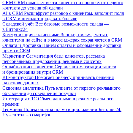
CRM
CRM помогает вести клиента по воронке: от первого
контакта до успешной сделки
AI в CRM
Расшифрует разговор с клиентом, заполнит поля
в CRM и поможет продавать больше
Складской учёт
Все базовые возможности склада —
в Битрикс24
Коммуникация с клиентами
Звонки, письма, чаты с
клиентами на сайте и в мессенджерах сохраняются в CRM
Оплата и Доставка
Прием оплаты и оформление доставки
прямо в CRM
Маркетинг
Сегментация базы клиентов, рассылка
персональных предложений, реклама в соцсетях
Онлайн-запись клиентов
Сервис автоматизации записи
и бронирования внутри CRM
BI конструктор
Помогает бизнесу принимать решения
на основе данных
Сквозная аналитика
Путь клиента от первого рекламного
объявления до совершения покупки
Интеграция с 1С
Обмен данными в режиме реального
времени
Терминал
Прием оплаты прямо в приложении Битрикс24.
Нужен только смартфон