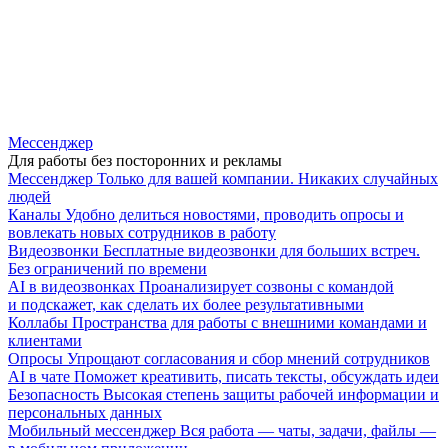
Мессенджер
Для работы без посторонних и рекламы
Мессенджер
Только для вашей компании. Никаких случайных
людей
Каналы
Удобно делиться новостями, проводить опросы и
вовлекать новых сотрудников в работу
Видеозвонки
Бесплатные видеозвонки для больших встреч.
Без ограничений по времени
AI в видеозвонках
Проанализирует созвоны с командой
и подскажет, как сделать их более результативными
Коллабы
Пространства для работы с внешними командами и
клиентами
Опросы
Упрощают согласования и сбор мнений сотрудников
AI в чате
Поможет креативить, писать тексты, обсуждать идеи
Безопасность
Высокая степень защиты рабочей информации и
персональных данных
Мобильный мессенджер
Вся работа — чаты, задачи, файлы —