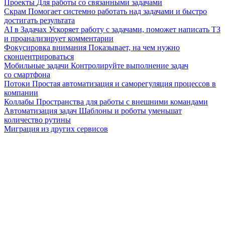
Проекты
Для работы со связанными задачами
Скрам
Помогает системно работать над задачами и быстро
достигать результата
AI в Задачах
Ускоряет работу с задачами, поможет написать ТЗ
и проанализирует комментарии
Фокусировка внимания
Показывает, на чем нужно
сконцентрироваться
Мобильные задачи
Контролируйте выполнение задач
со смартфона
Потоки
Простая автоматизация и саморегуляция процессов в
компании
Коллабы
Пространства для работы с внешними командами
Автоматизация задач
Шаблоны и роботы уменьшат
количество рутины
Миграция из других сервисов