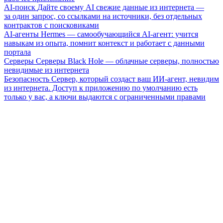
AI-поиск
Дайте своему AI свежие данные из интернета —
за один запрос, со ссылками на источники, без отдельных
контрактов с поисковиками
AI-агенты
Hermes — самообучающийся AI-агент: учится
навыкам из опыта, помнит контекст и работает с данными
портала
Серверы
Серверы Black Hole — облачные серверы, полностью
невидимые из интернета
Безопасность
Сервер, который создаст ваш ИИ-агент, невидим
из интернета. Доступ к приложению по умолчанию есть
только у вас, а ключи выдаются с ограниченными правами