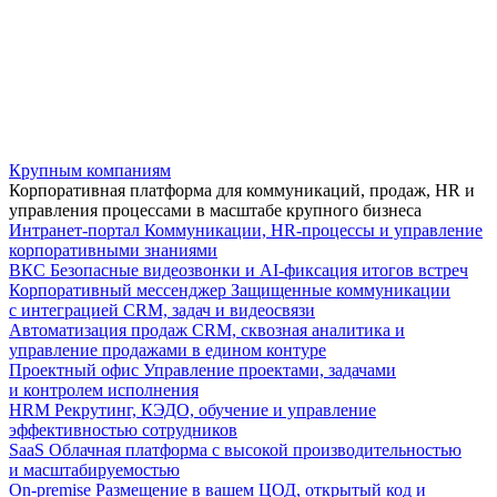
Крупным компаниям
Корпоративная платформа для коммуникаций, продаж, HR и
управления процессами в масштабе крупного бизнеса
Интранет-портал
Коммуникации, HR-процессы и управление
корпоративными знаниями
ВКС
Безопасные видеозвонки и AI-фиксация итогов встреч
Корпоративный мессенджер
Защищенные коммуникации
с интеграцией CRM, задач и видеосвязи
Автоматизация продаж
CRM, сквозная аналитика и
управление продажами в едином контуре
Проектный офис
Управление проектами, задачами
и контролем исполнения
HRM
Рекрутинг, КЭДО, обучение и управление
эффективностью сотрудников
SaaS
Облачная платформа с высокой производительностью
и масштабируемостью
On-premise
Размещение в вашем ЦОД, открытый код и