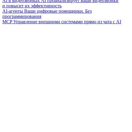
AI в видеозвонках
AI проанализирует ваши видеозвонки
и повысит их эффективность
AI-агенты
Ваши цифровые помощники. Без
программирования
MCP
Управление внешними системами прямо из чата с AI