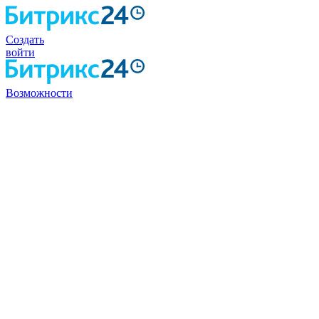
Создать
войти
Возможности