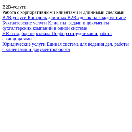
B2B-услуги
Работа с корпоративными клиентами и длинными сделками
B2B-услуги
Контроль длинных B2B-сделок на каждом этапе
Бухгалтерские услуги
Клиенты, задачи и документы
бухгалтерских компаний в одной системе
HR и подбор персонала
Подбор сотрудников и работа
с кандидатами
Юридические услуги
Единая система для ведения дел, работы
с клиентами и документооборота