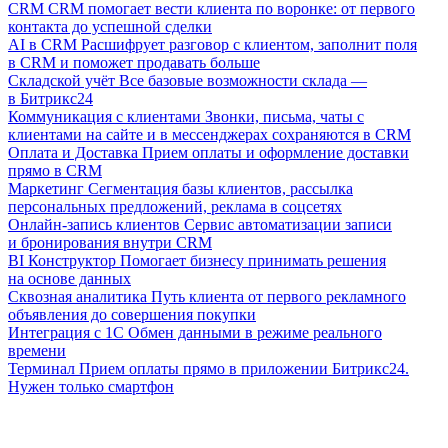
CRM
CRM помогает вести клиента по воронке: от первого
контакта до успешной сделки
AI в CRM
Расшифрует разговор с клиентом, заполнит поля
в CRM и поможет продавать больше
Складской учёт
Все базовые возможности склада —
в Битрикс24
Коммуникация с клиентами
Звонки, письма, чаты с
клиентами на сайте и в мессенджерах сохраняются в CRM
Оплата и Доставка
Прием оплаты и оформление доставки
прямо в CRM
Маркетинг
Сегментация базы клиентов, рассылка
персональных предложений, реклама в соцсетях
Онлайн-запись клиентов
Сервис автоматизации записи
и бронирования внутри CRM
BI Конструктор
Помогает бизнесу принимать решения
на основе данных
Сквозная аналитика
Путь клиента от первого рекламного
объявления до совершения покупки
Интеграция с 1С
Обмен данными в режиме реального
времени
Терминал
Прием оплаты прямо в приложении Битрикс24.
Нужен только смартфон