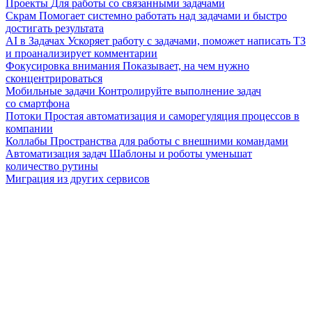
Проекты
Для работы со связанными задачами
Скрам
Помогает системно работать над задачами и быстро
достигать результата
AI в Задачах
Ускоряет работу с задачами, поможет написать ТЗ
и проанализирует комментарии
Фокусировка внимания
Показывает, на чем нужно
сконцентрироваться
Мобильные задачи
Контролируйте выполнение задач
со смартфона
Потоки
Простая автоматизация и саморегуляция процессов в
компании
Коллабы
Пространства для работы с внешними командами
Автоматизация задач
Шаблоны и роботы уменьшат
количество рутины
Миграция из других сервисов