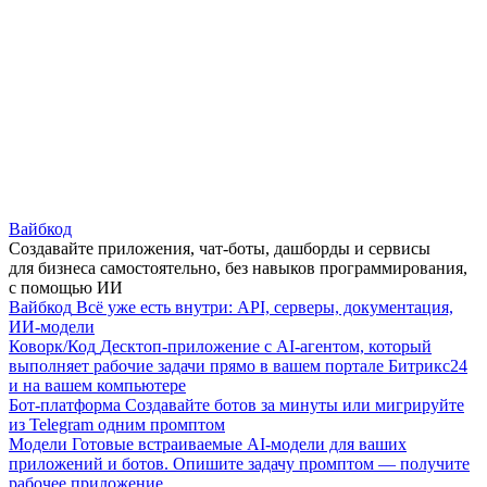
Вайбкод
Создавайте приложения, чат-боты, дашборды и сервисы
для бизнеса самостоятельно, без навыков программирования,
с помощью ИИ
Вайбкод
Всё уже есть внутри: API, серверы, документация,
ИИ-модели
Коворк/Код
Десктоп-приложение с AI-агентом, который
выполняет рабочие задачи прямо в вашем портале Битрикс24
и на вашем компьютере
Бот-платформа
Создавайте ботов за минуты или мигрируйте
из Telegram одним промптом
Модели
Готовые встраиваемые AI-модели для ваших
приложений и ботов. Опишите задачу промптом — получите
рабочее приложение