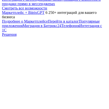
продажи прямо в мессенджерах
Смотреть все возможности
Маркетплейс + BitrixGPT
6 250+ интеграций для вашего
бизнеса
Подробнее о Маркетплейсе
Перейти в каталог
Популярные
приложения
Миграция в Битрикс24
Телефония
Интеграция с
1С
Решения