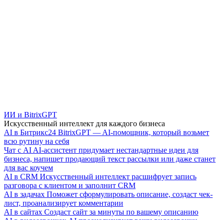
ИИ и BitrixGPT
Искусственный интеллект для каждого бизнеса
AI в Битрикс24
BitrixGPT — AI-помощник, который возьмет
всю рутину на себя
Чат с AI
AI-ассистент придумает нестандартные идеи для
бизнеса, напишет продающий текст рассылки или даже станет
для вас коучем
AI в CRM
Искусственный интеллект расшифрует запись
разговора с клиентом и заполнит CRM
AI в задачах
Поможет сформулировать описание, создаст чек-
лист, проанализирует комментарии
AI в сайтах
Создаст сайт за минуты по вашему описанию