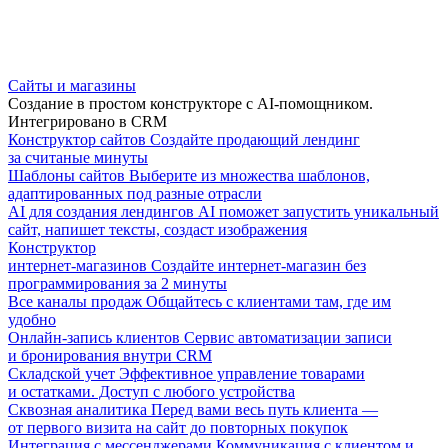
Сайты и магазины
Создание в простом конструкторе с AI-помощником.
Интегрировано в CRM
Конструктор сайтов
Создайте продающий лендинг
за считаные минуты
Шаблоны сайтов
Выберите из множества шаблонов,
адаптированных под разные отрасли
AI для создания лендингов
AI поможет запустить уникальный
сайт, напишет тексты, создаст изображения
Конструктор
интернет-магазинов
Создайте интернет-магазин без
программирования за 2 минуты
Все каналы продаж
Общайтесь с клиентами там, где им
удобно
Онлайн-запись клиентов
Сервис автоматизации записи
и бронирования внутри CRM
Складской учет
Эффективное управление товарами
и остатками. Доступ с любого устройства
Сквозная аналитика
Перед вами весь путь клиента —
от первого визита на сайт до повторных покупок
Интеграция с мессенджерами
Коммуникация с клиентом и