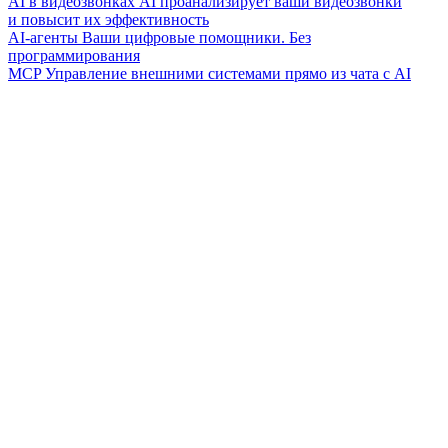
AI в видеозвонках
AI проанализирует ваши видеозвонки
и повысит их эффективность
AI-агенты
Ваши цифровые помощники. Без
программирования
MCP
Управление внешними системами прямо из чата с AI