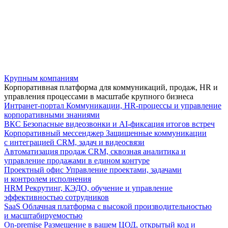
Крупным компаниям
Корпоративная платформа для коммуникаций, продаж, HR и
управления процессами в масштабе крупного бизнеса
Интранет-портал
Коммуникации, HR-процессы и управление
корпоративными знаниями
ВКС
Безопасные видеозвонки и AI-фиксация итогов встреч
Корпоративный мессенджер
Защищенные коммуникации
с интеграцией CRM, задач и видеосвязи
Автоматизация продаж
CRM, сквозная аналитика и
управление продажами в едином контуре
Проектный офис
Управление проектами, задачами
и контролем исполнения
HRM
Рекрутинг, КЭДО, обучение и управление
эффективностью сотрудников
SaaS
Облачная платформа с высокой производительностью
и масштабируемостью
On-premise
Размещение в вашем ЦОД, открытый код и