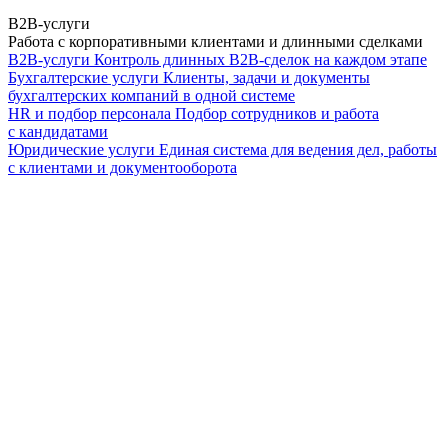
B2B-услуги
Работа с корпоративными клиентами и длинными сделками
B2B-услуги
Контроль длинных B2B-сделок на каждом этапе
Бухгалтерские услуги
Клиенты, задачи и документы
бухгалтерских компаний в одной системе
HR и подбор персонала
Подбор сотрудников и работа
с кандидатами
Юридические услуги
Единая система для ведения дел, работы
с клиентами и документооборота