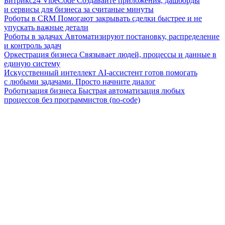
Битрикс24 VibeCode
Создавайте приложения, дашборды
и сервисы для бизнеса за считаные минуты
Роботы в CRM
Помогают закрывать сделки быстрее и не
упускать важные детали
Роботы в задачах
Автоматизируют постановку, распределение
и контроль задач
Оркестрация бизнеса
Связывает людей, процессы и данные в
единую систему
Искусственный интеллект
AI-ассистент готов помогать
с любыми задачами. Просто начните диалог
Роботизация бизнеса
Быстрая автоматизация любых
процессов без программистов (no-code)