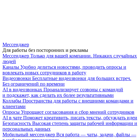
Мессенджер
Для работы без посторонних и рекламы
Мессенджер
Только для вашей компании. Никаких случайных
людей
Каналы
Удобно делиться новостями, проводить опросы и
вовлекать новых сотрудников в работу
Видеозвонки
Бесплатные видеозвонки для больших встреч.
Без ограничений по времени
AI в видеозвонках
Проанализирует созвоны с командой
и подскажет, как сделать их более результативными
Коллабы
Пространства для работы с внешними командами и
клиентами
Опросы
Упрощают согласования и сбор мнений сотрудников
AI в чате
Поможет креативить, писать тексты, обсуждать идеи
Безопасность
Высокая степень защиты рабочей информации и
персональных данных
Мобильный мессенджер
Вся работа — чаты, задачи, файлы —