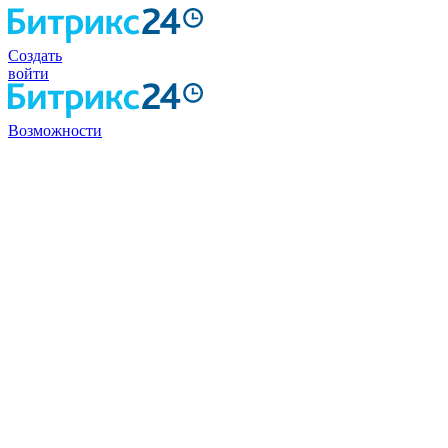
Создать
войти
Возможности