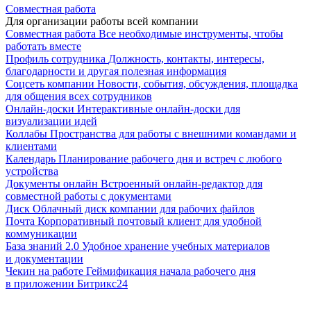
Совместная работа
Для организации работы всей компании
Совместная работа
Все необходимые инструменты, чтобы
работать вместе
Профиль сотрудника
Должность, контакты, интересы,
благодарности и другая полезная информация
Соцсеть компании
Новости, события, обсуждения, площадка
для общения всех сотрудников
Онлайн-доски
Интерактивные онлайн-доски для
визуализации идей
Коллабы
Пространства для работы с внешними командами и
клиентами
Календарь
Планирование рабочего дня и встреч с любого
устройства
Документы онлайн
Встроенный онлайн-редактор для
совместной работы с документами
Диск
Облачный диск компании для рабочих файлов
Почта
Корпоративный почтовый клиент для удобной
коммуникации
База знаний 2.0
Удобное хранение учебных материалов
и документации
Чекин на работе
Геймификация начала рабочего дня
в приложении Битрикс24