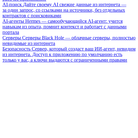
AI-поиск
Дайте своему AI свежие данные из интернета —
за один запрос, со ссылками на источники, без отдельных
контрактов с поисковиками
AI-агенты
Hermes — самообучающийся AI-агент: учится
навыкам из опыта, помнит контекст и работает с данными
портала
Серверы
Серверы Black Hole — облачные серверы, полностью
невидимые из интернета
Безопасность
Сервер, который создаст ваш ИИ-агент, невидим
из интернета. Доступ к приложению по умолчанию есть
только у вас, а ключи выдаются с ограниченными правами