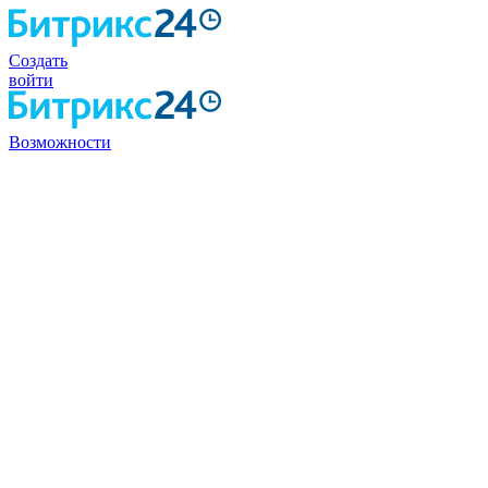
Создать
войти
Возможности