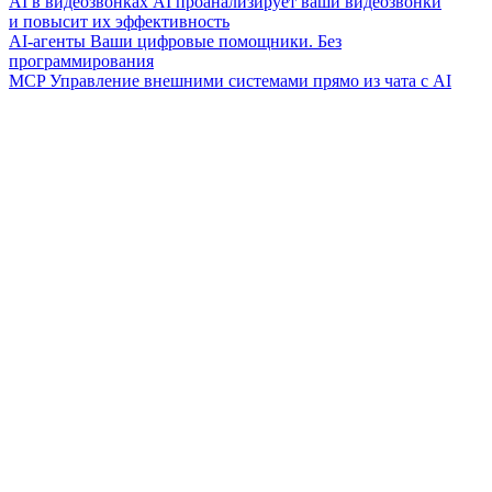
AI в видеозвонках
AI проанализирует ваши видеозвонки
и повысит их эффективность
AI-агенты
Ваши цифровые помощники. Без
программирования
MCP
Управление внешними системами прямо из чата с AI