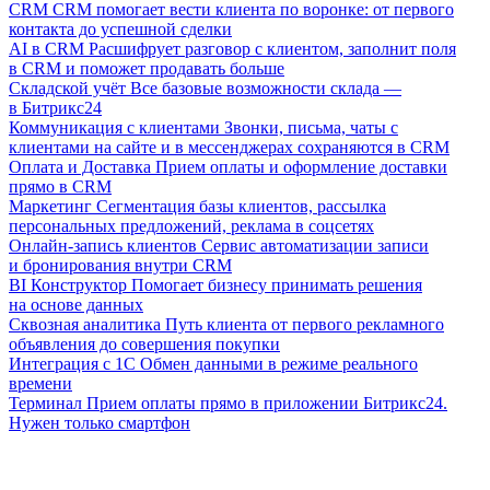
CRM
CRM помогает вести клиента по воронке: от первого
контакта до успешной сделки
AI в CRM
Расшифрует разговор с клиентом, заполнит поля
в CRM и поможет продавать больше
Складской учёт
Все базовые возможности склада —
в Битрикс24
Коммуникация с клиентами
Звонки, письма, чаты с
клиентами на сайте и в мессенджерах сохраняются в CRM
Оплата и Доставка
Прием оплаты и оформление доставки
прямо в CRM
Маркетинг
Сегментация базы клиентов, рассылка
персональных предложений, реклама в соцсетях
Онлайн-запись клиентов
Сервис автоматизации записи
и бронирования внутри CRM
BI Конструктор
Помогает бизнесу принимать решения
на основе данных
Сквозная аналитика
Путь клиента от первого рекламного
объявления до совершения покупки
Интеграция с 1С
Обмен данными в режиме реального
времени
Терминал
Прием оплаты прямо в приложении Битрикс24.
Нужен только смартфон