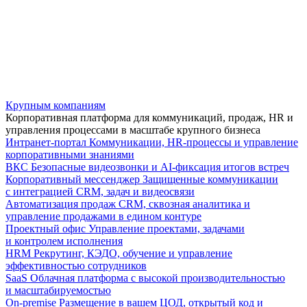
Крупным компаниям
Корпоративная платформа для коммуникаций, продаж, HR и
управления процессами в масштабе крупного бизнеса
Интранет-портал
Коммуникации, HR-процессы и управление
корпоративными знаниями
ВКС
Безопасные видеозвонки и AI-фиксация итогов встреч
Корпоративный мессенджер
Защищенные коммуникации
с интеграцией CRM, задач и видеосвязи
Автоматизация продаж
CRM, сквозная аналитика и
управление продажами в едином контуре
Проектный офис
Управление проектами, задачами
и контролем исполнения
HRM
Рекрутинг, КЭДО, обучение и управление
эффективностью сотрудников
SaaS
Облачная платформа с высокой производительностью
и масштабируемостью
On-premise
Размещение в вашем ЦОД, открытый код и