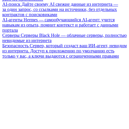
AI-поиск
Дайте своему AI свежие данные из интернета —
за один запрос, со ссылками на источники, без отдельных
контрактов с поисковиками
AI-агенты
Hermes — самообучающийся AI-агент: учится
навыкам из опыта, помнит контекст и работает с данными
портала
Серверы
Серверы Black Hole — облачные серверы, полностью
невидимые из интернета
Безопасность
Сервер, который создаст ваш ИИ-агент, невидим
из интернета. Доступ к приложению по умолчанию есть
только у вас, а ключи выдаются с ограниченными правами