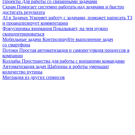
Проекты
Для работы со связанными задачами
Скрам
Помогает системно работать над задачами и быстро
достигать результата
AI в Задачах
Ускоряет работу с задачами, поможет написать ТЗ
и проанализирует комментарии
Фокусировка внимания
Показывает, на чем нужно
сконцентрироваться
Мобильные задачи
Контролируйте выполнение задач
со смартфона
Потоки
Простая автоматизация и саморегуляция процессов в
компании
Коллабы
Пространства для работы с внешними командами
Автоматизация задач
Шаблоны и роботы уменьшат
количество рутины
Миграция из других сервисов