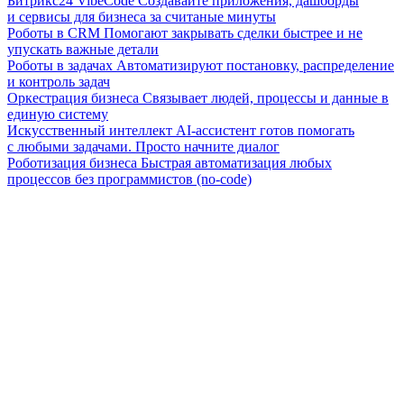
Битрикс24 VibeCode
Создавайте приложения, дашборды
и сервисы для бизнеса за считаные минуты
Роботы в CRM
Помогают закрывать сделки быстрее и не
упускать важные детали
Роботы в задачах
Автоматизируют постановку, распределение
и контроль задач
Оркестрация бизнеса
Связывает людей, процессы и данные в
единую систему
Искусственный интеллект
AI-ассистент готов помогать
с любыми задачами. Просто начните диалог
Роботизация бизнеса
Быстрая автоматизация любых
процессов без программистов (no-code)