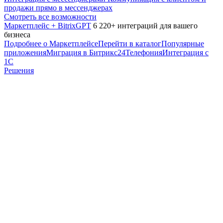
продажи прямо в мессенджерах
Смотреть все возможности
Маркетплейс + BitrixGPT
6 220+ интеграций для вашего
бизнеса
Подробнее о Маркетплейсе
Перейти в каталог
Популярные
приложения
Миграция в Битрикс24
Телефония
Интеграция с
1С
Решения