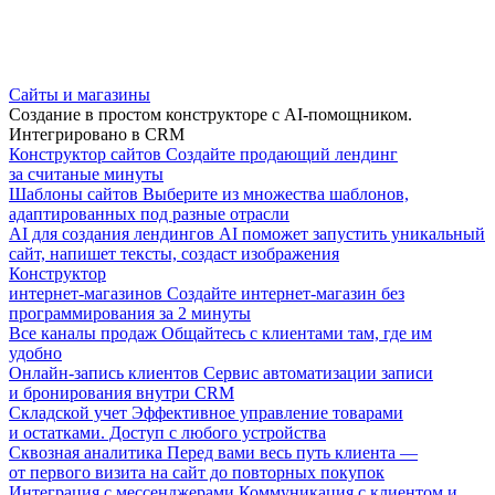
Сайты и магазины
Создание в простом конструкторе с AI-помощником.
Интегрировано в CRM
Конструктор сайтов
Создайте продающий лендинг
за считаные минуты
Шаблоны сайтов
Выберите из множества шаблонов,
адаптированных под разные отрасли
AI для создания лендингов
AI поможет запустить уникальный
сайт, напишет тексты, создаст изображения
Конструктор
интернет-магазинов
Создайте интернет-магазин без
программирования за 2 минуты
Все каналы продаж
Общайтесь с клиентами там, где им
удобно
Онлайн-запись клиентов
Сервис автоматизации записи
и бронирования внутри CRM
Складской учет
Эффективное управление товарами
и остатками. Доступ с любого устройства
Сквозная аналитика
Перед вами весь путь клиента —
от первого визита на сайт до повторных покупок
Интеграция с мессенджерами
Коммуникация с клиентом и