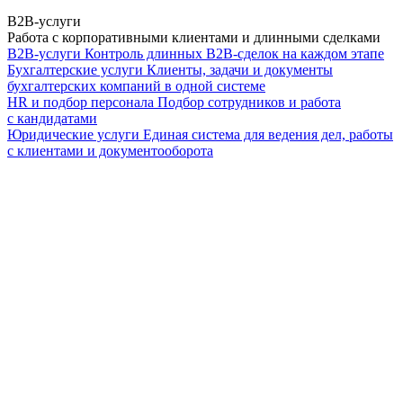
B2B-услуги
Работа с корпоративными клиентами и длинными сделками
B2B-услуги
Контроль длинных B2B-сделок на каждом этапе
Бухгалтерские услуги
Клиенты, задачи и документы
бухгалтерских компаний в одной системе
HR и подбор персонала
Подбор сотрудников и работа
с кандидатами
Юридические услуги
Единая система для ведения дел, работы
с клиентами и документооборота