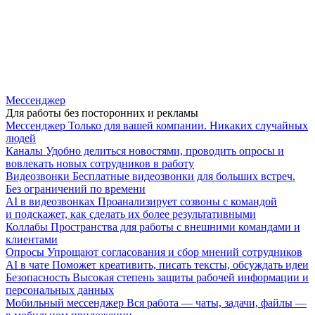
Мессенджер
Для работы без посторонних и рекламы
Мессенджер
Только для вашей компании. Никаких случайных
людей
Каналы
Удобно делиться новостями, проводить опросы и
вовлекать новых сотрудников в работу
Видеозвонки
Бесплатные видеозвонки для больших встреч.
Без ограничений по времени
AI в видеозвонках
Проанализирует созвоны с командой
и подскажет, как сделать их более результативными
Коллабы
Пространства для работы с внешними командами и
клиентами
Опросы
Упрощают согласования и сбор мнений сотрудников
AI в чате
Поможет креативить, писать тексты, обсуждать идеи
Безопасность
Высокая степень защиты рабочей информации и
персональных данных
Мобильный мессенджер
Вся работа — чаты, задачи, файлы —