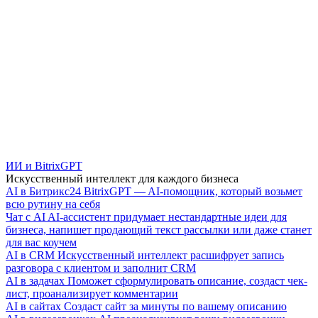
ИИ и BitrixGPT
Искусственный интеллект для каждого бизнеса
AI в Битрикс24
BitrixGPT — AI-помощник, который возьмет
всю рутину на себя
Чат с AI
AI-ассистент придумает нестандартные идеи для
бизнеса, напишет продающий текст рассылки или даже станет
для вас коучем
AI в CRM
Искусственный интеллект расшифрует запись
разговора с клиентом и заполнит CRM
AI в задачах
Поможет сформулировать описание, создаст чек-
лист, проанализирует комментарии
AI в сайтах
Создаст сайт за минуты по вашему описанию