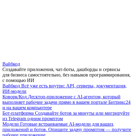
Вайбкод
Создавайте приложения, чат-боты, дашборды и сервисы
для бизнеса самостоятельно, без навыков программирования,
с помощью ИИ
Вайбкод
Всё уже есть внутри: API, серверы, документация,
ИИ-модели
Коворк/Код
Десктоп-приложение с AI-агентом, который
выполняет рабочие задачи прямо в вашем портале Битрикс24
и на вашем компьютере
Бот-платформа
Создавайте ботов за минуты или мигрируйте
из Telegram одним промптом
Модели
Готовые встраиваемые AI-модели для ваших
приложений и ботов. Опишите задачу промптом — получите
рабочее приложение