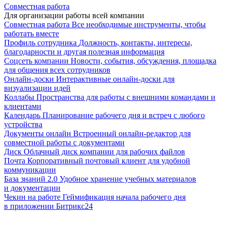
Совместная работа
Для организации работы всей компании
Совместная работа
Все необходимые инструменты, чтобы
работать вместе
Профиль сотрудника
Должность, контакты, интересы,
благодарности и другая полезная информация
Соцсеть компании
Новости, события, обсуждения, площадка
для общения всех сотрудников
Онлайн-доски
Интерактивные онлайн-доски для
визуализации идей
Коллабы
Пространства для работы с внешними командами и
клиентами
Календарь
Планирование рабочего дня и встреч с любого
устройства
Документы онлайн
Встроенный онлайн-редактор для
совместной работы с документами
Диск
Облачный диск компании для рабочих файлов
Почта
Корпоративный почтовый клиент для удобной
коммуникации
База знаний 2.0
Удобное хранение учебных материалов
и документации
Чекин на работе
Геймификация начала рабочего дня
в приложении Битрикс24