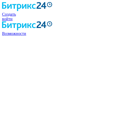
Создать
войти
Возможности