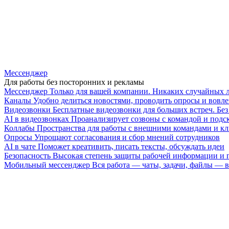
Мессенджер
Для работы без посторонних и рекламы
Мессенджер
Только для вашей компании. Никаких случайных 
Каналы
Удобно делиться новостями, проводить опросы и вовле
Видеозвонки
Бесплатные видеозвонки для больших встреч. Бе
AI в видеозвонках
Проанализирует созвоны с командой и подск
Коллабы
Пространства для работы с внешними командами и к
Опросы
Упрощают согласования и сбор мнений сотрудников
AI в чате
Поможет креативить, писать тексты, обсуждать идеи
Безопасность
Высокая степень защиты рабочей информации и
Мобильный мессенджер
Вся работа — чаты, задачи, файлы —