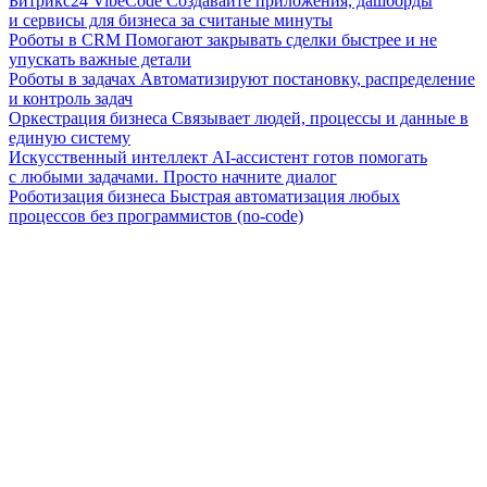
Битрикс24 VibeCode
Создавайте приложения, дашборды
и сервисы для бизнеса за считаные минуты
Роботы в CRM
Помогают закрывать сделки быстрее и не
упускать важные детали
Роботы в задачах
Автоматизируют постановку, распределение
и контроль задач
Оркестрация бизнеса
Связывает людей, процессы и данные в
единую систему
Искусственный интеллект
AI-ассистент готов помогать
с любыми задачами. Просто начните диалог
Роботизация бизнеса
Быстрая автоматизация любых
процессов без программистов (no-code)