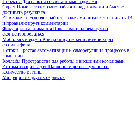
Проекты
Для работы со связанными задачами
Скрам
Помогает системно работать над задачами и быстро
достигать результата
AI в Задачах
Ускоряет работу с задачами, поможет написать ТЗ
и проанализирует комментарии
Фокусировка внимания
Показывает, на чем нужно
сконцентрироваться
Мобильные задачи
Контролируйте выполнение задач
со смартфона
Потоки
Простая автоматизация и саморегуляция процессов в
компании
Коллабы
Пространства для работы с внешними командами
Автоматизация задач
Шаблоны и роботы уменьшат
количество рутины
Миграция из других сервисов