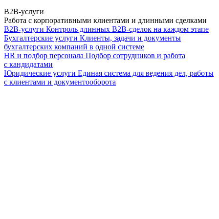
B2B-услуги
Работа с корпоративными клиентами и длинными сделками
B2B-услуги
Контроль длинных B2B-сделок на каждом этапе
Бухгалтерские услуги
Клиенты, задачи и документы
бухгалтерских компаний в одной системе
HR и подбор персонала
Подбор сотрудников и работа
с кандидатами
Юридические услуги
Единая система для ведения дел, работы
с клиентами и документооборота