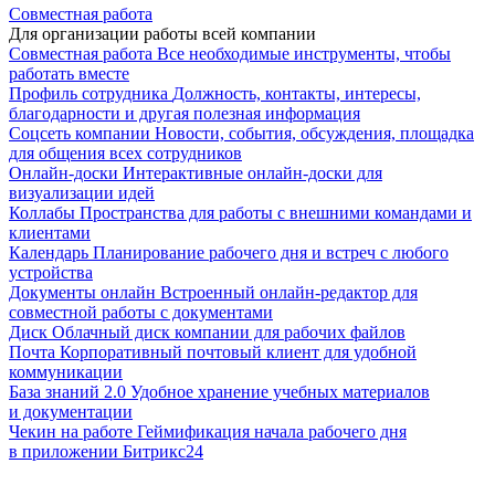
Совместная работа
Для организации работы всей компании
Совместная работа
Все необходимые инструменты, чтобы
работать вместе
Профиль сотрудника
Должность, контакты, интересы,
благодарности и другая полезная информация
Соцсеть компании
Новости, события, обсуждения, площадка
для общения всех сотрудников
Онлайн-доски
Интерактивные онлайн-доски для
визуализации идей
Коллабы
Пространства для работы с внешними командами и
клиентами
Календарь
Планирование рабочего дня и встреч с любого
устройства
Документы онлайн
Встроенный онлайн-редактор для
совместной работы с документами
Диск
Облачный диск компании для рабочих файлов
Почта
Корпоративный почтовый клиент для удобной
коммуникации
База знаний 2.0
Удобное хранение учебных материалов
и документации
Чекин на работе
Геймификация начала рабочего дня
в приложении Битрикс24