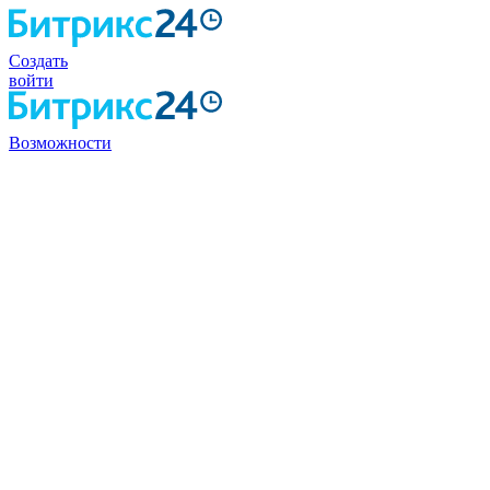
Создать
войти
Возможности