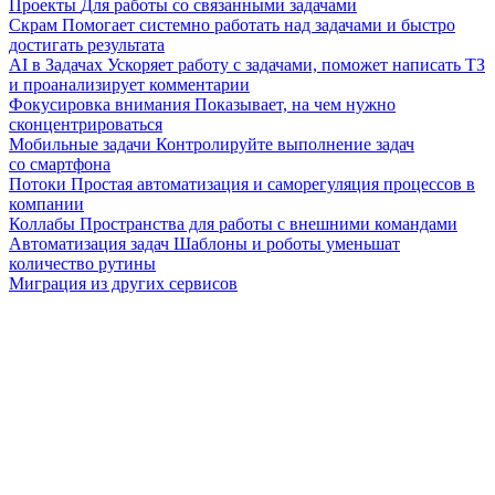
Проекты
Для работы со связанными задачами
Скрам
Помогает системно работать над задачами и быстро
достигать результата
AI в Задачах
Ускоряет работу с задачами, поможет написать ТЗ
и проанализирует комментарии
Фокусировка внимания
Показывает, на чем нужно
сконцентрироваться
Мобильные задачи
Контролируйте выполнение задач
со смартфона
Потоки
Простая автоматизация и саморегуляция процессов в
компании
Коллабы
Пространства для работы с внешними командами
Автоматизация задач
Шаблоны и роботы уменьшат
количество рутины
Миграция из других сервисов