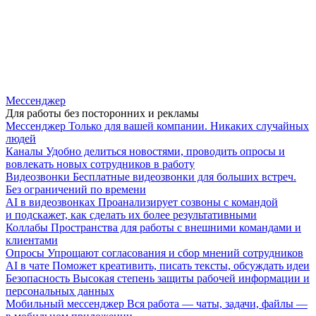
Мессенджер
Для работы без посторонних и рекламы
Мессенджер
Только для вашей компании. Никаких случайных
людей
Каналы
Удобно делиться новостями, проводить опросы и
вовлекать новых сотрудников в работу
Видеозвонки
Бесплатные видеозвонки для больших встреч.
Без ограничений по времени
AI в видеозвонках
Проанализирует созвоны с командой
и подскажет, как сделать их более результативными
Коллабы
Пространства для работы с внешними командами и
клиентами
Опросы
Упрощают согласования и сбор мнений сотрудников
AI в чате
Поможет креативить, писать тексты, обсуждать идеи
Безопасность
Высокая степень защиты рабочей информации и
персональных данных
Мобильный мессенджер
Вся работа — чаты, задачи, файлы —