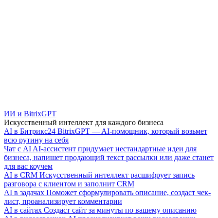
ИИ и BitrixGPT
Искусственный интеллект для каждого бизнеса
AI в Битрикс24
BitrixGPT — AI-помощник, который возьмет
всю рутину на себя
Чат с AI
AI-ассистент придумает нестандартные идеи для
бизнеса, напишет продающий текст рассылки или даже станет
для вас коучем
AI в CRM
Искусственный интеллект расшифрует запись
разговора с клиентом и заполнит CRM
AI в задачах
Поможет сформулировать описание, создаст чек-
лист, проанализирует комментарии
AI в сайтах
Создаст сайт за минуты по вашему описанию