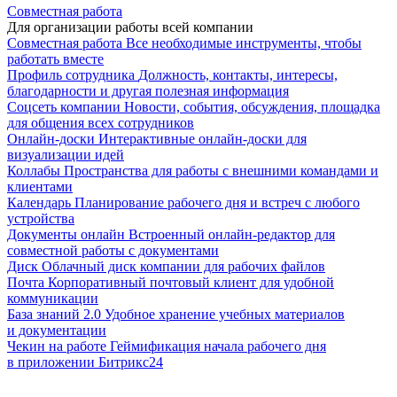
Совместная работа
Для организации работы всей компании
Совместная работа
Все необходимые инструменты, чтобы
работать вместе
Профиль сотрудника
Должность, контакты, интересы,
благодарности и другая полезная информация
Соцсеть компании
Новости, события, обсуждения, площадка
для общения всех сотрудников
Онлайн-доски
Интерактивные онлайн-доски для
визуализации идей
Коллабы
Пространства для работы с внешними командами и
клиентами
Календарь
Планирование рабочего дня и встреч с любого
устройства
Документы онлайн
Встроенный онлайн-редактор для
совместной работы с документами
Диск
Облачный диск компании для рабочих файлов
Почта
Корпоративный почтовый клиент для удобной
коммуникации
База знаний 2.0
Удобное хранение учебных материалов
и документации
Чекин на работе
Геймификация начала рабочего дня
в приложении Битрикс24