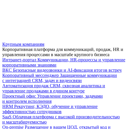
Крупным компаниям
Корпоративная платформа для коммуникаций, продаж, HR и
управления процессами в масштабе крупного бизнеса
Интранет-портал
Коммуникации, HR-процессы и управление
корпоративными знаниями
ВКС
Безопасные видеозвонки и AI-фиксация итогов встреч
Корпоративный мессенджер
Защищенные коммуникации
с интеграцией CRM, задач и видеосвязи
Автоматизация продаж
CRM, сквозная аналитика и
управление продажами в едином контуре
Проектный офис
Управление проектами, задачами
и контролем исполнения
HRM
Рекрутинг, КЭДО, обучение и управление
эффективностью сотрудников
SaaS
Облачная платформа с высокой производительностью
и масштабируемостью
On-premise
Размещение в вашем ЦОД, открытый код и