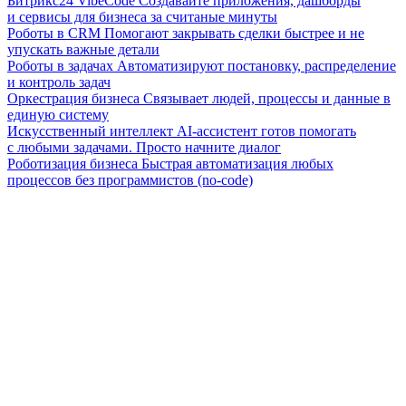
Битрикс24 VibeCode
Создавайте приложения, дашборды
и сервисы для бизнеса за считаные минуты
Роботы в CRM
Помогают закрывать сделки быстрее и не
упускать важные детали
Роботы в задачах
Автоматизируют постановку, распределение
и контроль задач
Оркестрация бизнеса
Связывает людей, процессы и данные в
единую систему
Искусственный интеллект
AI-ассистент готов помогать
с любыми задачами. Просто начните диалог
Роботизация бизнеса
Быстрая автоматизация любых
процессов без программистов (no-code)