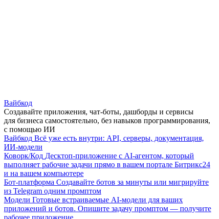
Вайбкод
Создавайте приложения, чат-боты, дашборды и сервисы
для бизнеса самостоятельно, без навыков программирования,
с помощью ИИ
Вайбкод
Всё уже есть внутри: API, серверы, документация,
ИИ-модели
Коворк/Код
Десктоп-приложение с AI-агентом, который
выполняет рабочие задачи прямо в вашем портале Битрикс24
и на вашем компьютере
Бот-платформа
Создавайте ботов за минуты или мигрируйте
из Telegram одним промптом
Модели
Готовые встраиваемые AI-модели для ваших
приложений и ботов. Опишите задачу промптом — получите
рабочее приложение