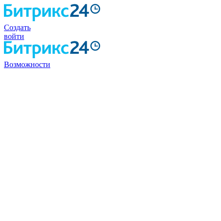
Создать
войти
Возможности