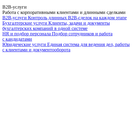
B2B-услуги
Работа с корпоративными клиентами и длинными сделками
B2B-услуги
Контроль длинных B2B-сделок на каждом этапе
Бухгалтерские услуги
Клиенты, задачи и документы
бухгалтерских компаний в одной системе
HR и подбор персонала
Подбор сотрудников и работа
с кандидатами
Юридические услуги
Единая система для ведения дел, работы
с клиентами и документооборота