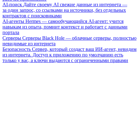
AI-поиск
Дайте своему AI свежие данные из интернета —
за один запрос, со ссылками на источники, без отдельных
контрактов с поисковиками
AI-агенты
Hermes — самообучающийся AI-агент: учится
навыкам из опыта, помнит контекст и работает с данными
портала
Серверы
Серверы Black Hole — облачные серверы, полностью
невидимые из интернета
Безопасность
Сервер, который создаст ваш ИИ-агент, невидим
из интернета. Доступ к приложению по умолчанию есть
только у вас, а ключи выдаются с ограниченными правами