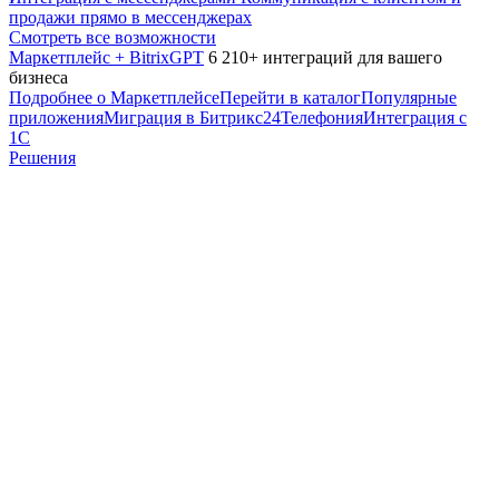
продажи прямо в мессенджерах
Смотреть все возможности
Маркетплейс + BitrixGPT
6 210+ интеграций для вашего
бизнеса
Подробнее о Маркетплейсе
Перейти в каталог
Популярные
приложения
Миграция в Битрикс24
Телефония
Интеграция с
1С
Решения