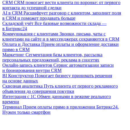
CRM
CRM помогает вести клиента по воронке: от первого
контакта до успешной сделки
AI в CRM
Расшифрует разговор с клиентом, заполнит поля
в CRM и поможет продавать больше
Складской учёт
Все базовые возможности склада —
в Битрикс24
Коммуникация с клиентами
Звонки, письма, чаты с
клиентами на сайте и в мессенджерах сохраняются в CRM
Оплата и Доставка
Прием оплаты и оформление доставки
прямо в CRM
Маркетинг
Сегментация базы клиентов, рассылка
персональных предложений, реклама в соцсетях
Онлайн-запись клиентов
Сервис автоматизации записи
и бронирования внутри CRM
BI Конструктор
Помогает бизнесу принимать решения
на основе данных
Сквозная аналитика
Путь клиента от первого рекламного
объявления до совершения покупки
Интеграция с 1С
Обмен данными в режиме реального
времени
Терминал
Прием оплаты прямо в приложении Битрикс24.
Нужен только смартфон