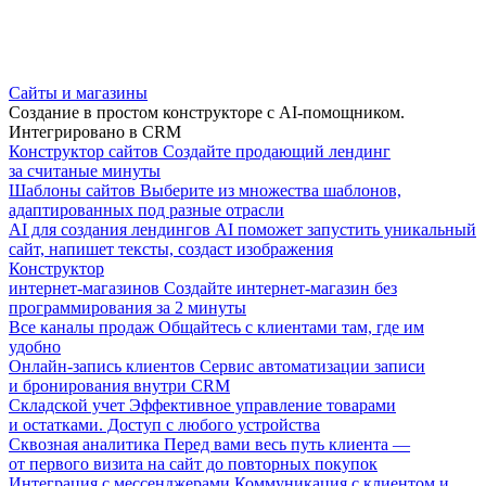
Сайты и магазины
Создание в простом конструкторе с AI-помощником.
Интегрировано в CRM
Конструктор сайтов
Создайте продающий лендинг
за считаные минуты
Шаблоны сайтов
Выберите из множества шаблонов,
адаптированных под разные отрасли
AI для создания лендингов
AI поможет запустить уникальный
сайт, напишет тексты, создаст изображения
Конструктор
интернет-магазинов
Создайте интернет-магазин без
программирования за 2 минуты
Все каналы продаж
Общайтесь с клиентами там, где им
удобно
Онлайн-запись клиентов
Сервис автоматизации записи
и бронирования внутри CRM
Складской учет
Эффективное управление товарами
и остатками. Доступ с любого устройства
Сквозная аналитика
Перед вами весь путь клиента —
от первого визита на сайт до повторных покупок
Интеграция с мессенджерами
Коммуникация с клиентом и