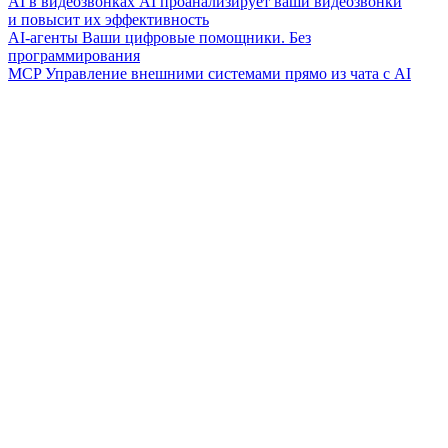
AI в видеозвонках
AI проанализирует ваши видеозвонки
и повысит их эффективность
AI-агенты
Ваши цифровые помощники. Без
программирования
MCP
Управление внешними системами прямо из чата с AI