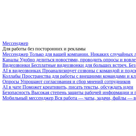
Мессенджер
Для работы без посторонних и рекламы
Мессенджер
Только для вашей компании. Никаких случайных 
Каналы
Удобно делиться новостями, проводить опросы и вовле
Видеозвонки
Бесплатные видеозвонки для больших встреч. Бе
AI в видеозвонках
Проанализирует созвоны с командой и подск
Коллабы
Пространства для работы с внешними командами и к
Опросы
Упрощают согласования и сбор мнений сотрудников
AI в чате
Поможет креативить, писать тексты, обсуждать идеи
Безопасность
Высокая степень защиты рабочей информации и
Мобильный мессенджер
Вся работа — чаты, задачи, файлы —