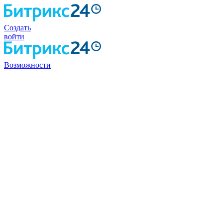
Создать
войти
Возможности