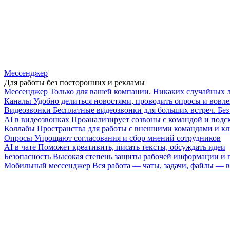
Мессенджер
Для работы без посторонних и рекламы
Мессенджер
Только для вашей компании. Никаких случайных 
Каналы
Удобно делиться новостями, проводить опросы и вовле
Видеозвонки
Бесплатные видеозвонки для больших встреч. Бе
AI в видеозвонках
Проанализирует созвоны с командой и подск
Коллабы
Пространства для работы с внешними командами и к
Опросы
Упрощают согласования и сбор мнений сотрудников
AI в чате
Поможет креативить, писать тексты, обсуждать идеи
Безопасность
Высокая степень защиты рабочей информации и
Мобильный мессенджер
Вся работа — чаты, задачи, файлы —