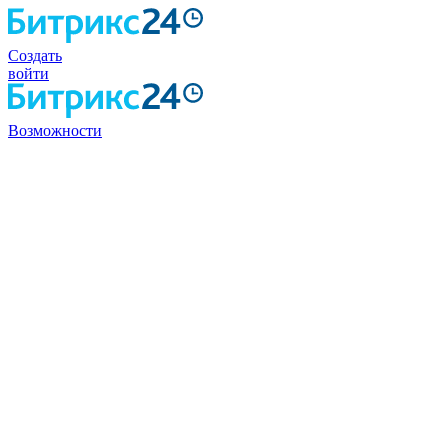
Создать
войти
Возможности