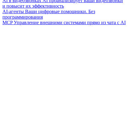
AI в видеозвонках
AI проанализирует ваши видеозвонки
и повысит их эффективность
AI-агенты
Ваши цифровые помощники. Без
программирования
MCP
Управление внешними системами прямо из чата с AI