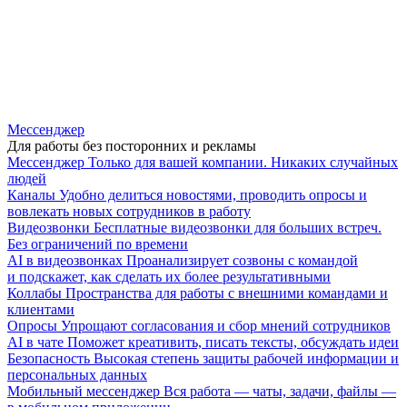
Мессенджер
Для работы без посторонних и рекламы
Мессенджер
Только для вашей компании. Никаких случайных
людей
Каналы
Удобно делиться новостями, проводить опросы и
вовлекать новых сотрудников в работу
Видеозвонки
Бесплатные видеозвонки для больших встреч.
Без ограничений по времени
AI в видеозвонках
Проанализирует созвоны с командой
и подскажет, как сделать их более результативными
Коллабы
Пространства для работы с внешними командами и
клиентами
Опросы
Упрощают согласования и сбор мнений сотрудников
AI в чате
Поможет креативить, писать тексты, обсуждать идеи
Безопасность
Высокая степень защиты рабочей информации и
персональных данных
Мобильный мессенджер
Вся работа — чаты, задачи, файлы —