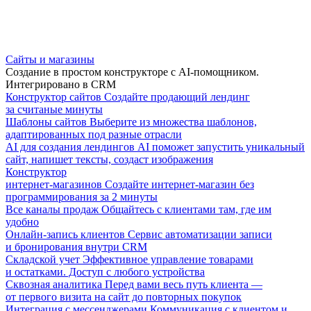
Сайты и магазины
Создание в простом конструкторе с AI-помощником.
Интегрировано в CRM
Конструктор сайтов
Создайте продающий лендинг
за считаные минуты
Шаблоны сайтов
Выберите из множества шаблонов,
адаптированных под разные отрасли
AI для создания лендингов
AI поможет запустить уникальный
сайт, напишет тексты, создаст изображения
Конструктор
интернет-магазинов
Создайте интернет-магазин без
программирования за 2 минуты
Все каналы продаж
Общайтесь с клиентами там, где им
удобно
Онлайн-запись клиентов
Сервис автоматизации записи
и бронирования внутри CRM
Складской учет
Эффективное управление товарами
и остатками. Доступ с любого устройства
Сквозная аналитика
Перед вами весь путь клиента —
от первого визита на сайт до повторных покупок
Интеграция с мессенджерами
Коммуникация с клиентом и