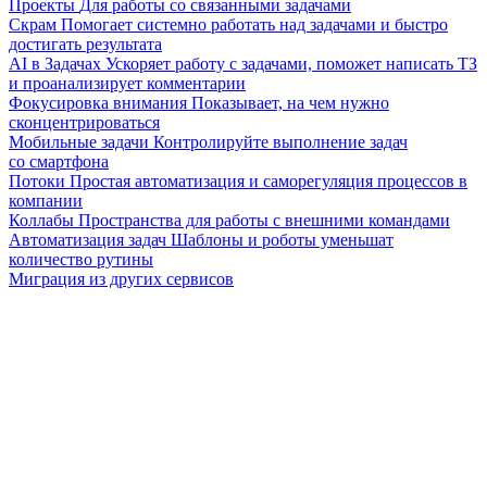
Проекты
Для работы со связанными задачами
Скрам
Помогает системно работать над задачами и быстро
достигать результата
AI в Задачах
Ускоряет работу с задачами, поможет написать ТЗ
и проанализирует комментарии
Фокусировка внимания
Показывает, на чем нужно
сконцентрироваться
Мобильные задачи
Контролируйте выполнение задач
со смартфона
Потоки
Простая автоматизация и саморегуляция процессов в
компании
Коллабы
Пространства для работы с внешними командами
Автоматизация задач
Шаблоны и роботы уменьшат
количество рутины
Миграция из других сервисов