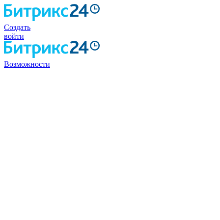
Создать
войти
Возможности