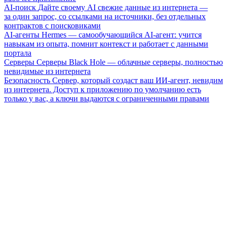
AI-поиск
Дайте своему AI свежие данные из интернета —
за один запрос, со ссылками на источники, без отдельных
контрактов с поисковиками
AI-агенты
Hermes — самообучающийся AI-агент: учится
навыкам из опыта, помнит контекст и работает с данными
портала
Серверы
Серверы Black Hole — облачные серверы, полностью
невидимые из интернета
Безопасность
Сервер, который создаст ваш ИИ-агент, невидим
из интернета. Доступ к приложению по умолчанию есть
только у вас, а ключи выдаются с ограниченными правами