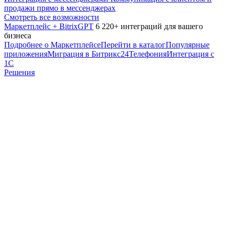
продажи прямо в мессенджерах
Смотреть все возможности
Маркетплейс + BitrixGPT
6 220+ интеграций для вашего
бизнеса
Подробнее о Маркетплейсе
Перейти в каталог
Популярные
приложения
Миграция в Битрикс24
Телефония
Интеграция с
1С
Решения