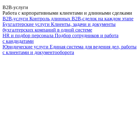
B2B-услуги
Работа с корпоративными клиентами и длинными сделками
B2B-услуги
Контроль длинных B2B-сделок на каждом этапе
Бухгалтерские услуги
Клиенты, задачи и документы
бухгалтерских компаний в одной системе
HR и подбор персонала
Подбор сотрудников и работа
с кандидатами
Юридические услуги
Единая система для ведения дел, работы
с клиентами и документооборота