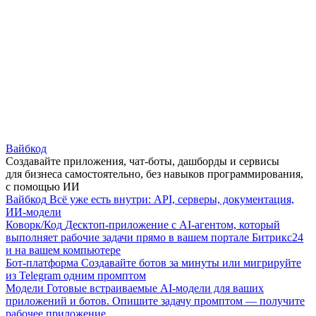
Вайбкод
Создавайте приложения, чат-боты, дашборды и сервисы
для бизнеса самостоятельно, без навыков программирования,
с помощью ИИ
Вайбкод
Всё уже есть внутри: API, серверы, документация,
ИИ-модели
Коворк/Код
Десктоп-приложение с AI-агентом, который
выполняет рабочие задачи прямо в вашем портале Битрикс24
и на вашем компьютере
Бот-платформа
Создавайте ботов за минуты или мигрируйте
из Telegram одним промптом
Модели
Готовые встраиваемые AI-модели для ваших
приложений и ботов. Опишите задачу промптом — получите
рабочее приложение