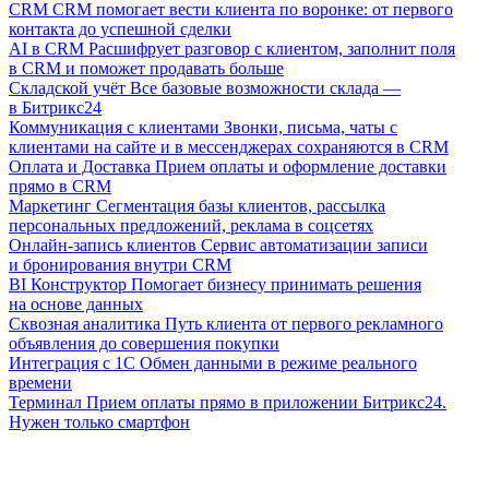
CRM
CRM помогает вести клиента по воронке: от первого
контакта до успешной сделки
AI в CRM
Расшифрует разговор с клиентом, заполнит поля
в CRM и поможет продавать больше
Складской учёт
Все базовые возможности склада —
в Битрикс24
Коммуникация с клиентами
Звонки, письма, чаты с
клиентами на сайте и в мессенджерах сохраняются в CRM
Оплата и Доставка
Прием оплаты и оформление доставки
прямо в CRM
Маркетинг
Сегментация базы клиентов, рассылка
персональных предложений, реклама в соцсетях
Онлайн-запись клиентов
Сервис автоматизации записи
и бронирования внутри CRM
BI Конструктор
Помогает бизнесу принимать решения
на основе данных
Сквозная аналитика
Путь клиента от первого рекламного
объявления до совершения покупки
Интеграция с 1С
Обмен данными в режиме реального
времени
Терминал
Прием оплаты прямо в приложении Битрикс24.
Нужен только смартфон