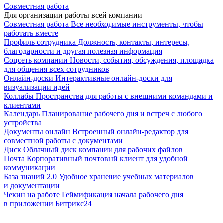
Совместная работа
Для организации работы всей компании
Совместная работа
Все необходимые инструменты, чтобы
работать вместе
Профиль сотрудника
Должность, контакты, интересы,
благодарности и другая полезная информация
Соцсеть компании
Новости, события, обсуждения, площадка
для общения всех сотрудников
Онлайн-доски
Интерактивные онлайн-доски для
визуализации идей
Коллабы
Пространства для работы с внешними командами и
клиентами
Календарь
Планирование рабочего дня и встреч с любого
устройства
Документы онлайн
Встроенный онлайн-редактор для
совместной работы с документами
Диск
Облачный диск компании для рабочих файлов
Почта
Корпоративный почтовый клиент для удобной
коммуникации
База знаний 2.0
Удобное хранение учебных материалов
и документации
Чекин на работе
Геймификация начала рабочего дня
в приложении Битрикс24