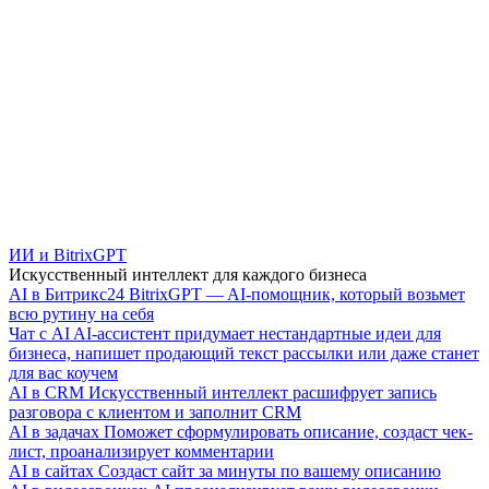
ИИ и BitrixGPT
Искусственный интеллект для каждого бизнеса
AI в Битрикс24
BitrixGPT — AI-помощник, который возьмет
всю рутину на себя
Чат с AI
AI-ассистент придумает нестандартные идеи для
бизнеса, напишет продающий текст рассылки или даже станет
для вас коучем
AI в CRM
Искусственный интеллект расшифрует запись
разговора с клиентом и заполнит CRM
AI в задачах
Поможет сформулировать описание, создаст чек-
лист, проанализирует комментарии
AI в сайтах
Создаст сайт за минуты по вашему описанию