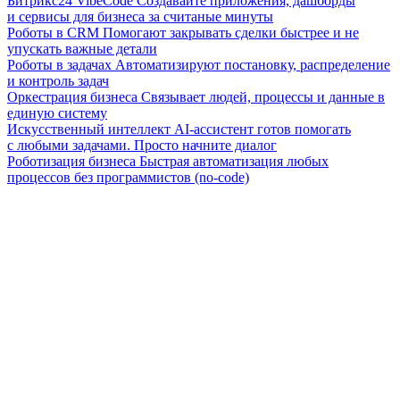
Битрикс24 VibeCode
Создавайте приложения, дашборды
и сервисы для бизнеса за считаные минуты
Роботы в CRM
Помогают закрывать сделки быстрее и не
упускать важные детали
Роботы в задачах
Автоматизируют постановку, распределение
и контроль задач
Оркестрация бизнеса
Связывает людей, процессы и данные в
единую систему
Искусственный интеллект
AI-ассистент готов помогать
с любыми задачами. Просто начните диалог
Роботизация бизнеса
Быстрая автоматизация любых
процессов без программистов (no-code)