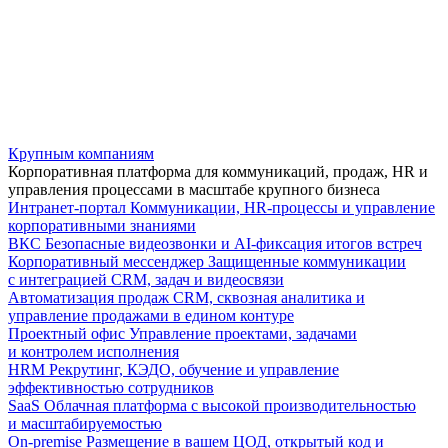
Крупным компаниям
Корпоративная платформа для коммуникаций, продаж, HR и
управления процессами в масштабе крупного бизнеса
Интранет-портал
Коммуникации, HR-процессы и управление
корпоративными знаниями
ВКС
Безопасные видеозвонки и AI-фиксация итогов встреч
Корпоративный мессенджер
Защищенные коммуникации
с интеграцией CRM, задач и видеосвязи
Автоматизация продаж
CRM, сквозная аналитика и
управление продажами в едином контуре
Проектный офис
Управление проектами, задачами
и контролем исполнения
HRM
Рекрутинг, КЭДО, обучение и управление
эффективностью сотрудников
SaaS
Облачная платформа с высокой производительностью
и масштабируемостью
On-premise
Размещение в вашем ЦОД, открытый код и