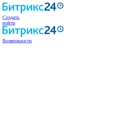
Создать
войти
Возможности