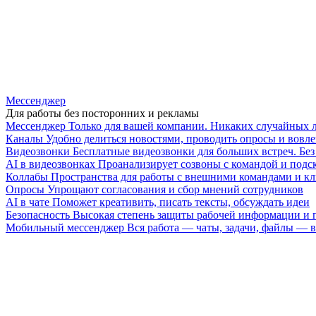
Мессенджер
Для работы без посторонних и рекламы
Мессенджер
Только для вашей компании. Никаких случайных 
Каналы
Удобно делиться новостями, проводить опросы и вовле
Видеозвонки
Бесплатные видеозвонки для больших встреч. Бе
AI в видеозвонках
Проанализирует созвоны с командой и подск
Коллабы
Пространства для работы с внешними командами и к
Опросы
Упрощают согласования и сбор мнений сотрудников
AI в чате
Поможет креативить, писать тексты, обсуждать идеи
Безопасность
Высокая степень защиты рабочей информации и
Мобильный мессенджер
Вся работа — чаты, задачи, файлы —