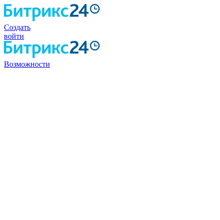
Создать
войти
Возможности