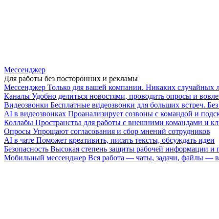
Мессенджер
Для работы без посторонних и рекламы
Мессенджер
Только для вашей компании. Никаких случайных 
Каналы
Удобно делиться новостями, проводить опросы и вовле
Видеозвонки
Бесплатные видеозвонки для больших встреч. Бе
AI в видеозвонках
Проанализирует созвоны с командой и подск
Коллабы
Пространства для работы с внешними командами и к
Опросы
Упрощают согласования и сбор мнений сотрудников
AI в чате
Поможет креативить, писать тексты, обсуждать идеи
Безопасность
Высокая степень защиты рабочей информации и
Мобильный мессенджер
Вся работа — чаты, задачи, файлы —