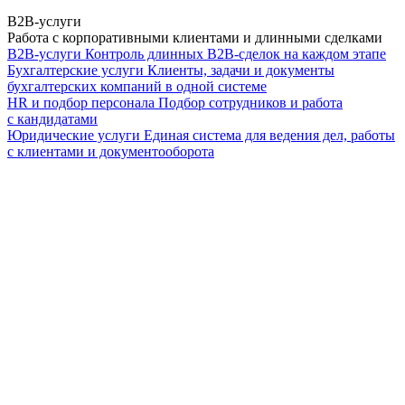
B2B-услуги
Работа с корпоративными клиентами и длинными сделками
B2B-услуги
Контроль длинных B2B-сделок на каждом этапе
Бухгалтерские услуги
Клиенты, задачи и документы
бухгалтерских компаний в одной системе
HR и подбор персонала
Подбор сотрудников и работа
с кандидатами
Юридические услуги
Единая система для ведения дел, работы
с клиентами и документооборота