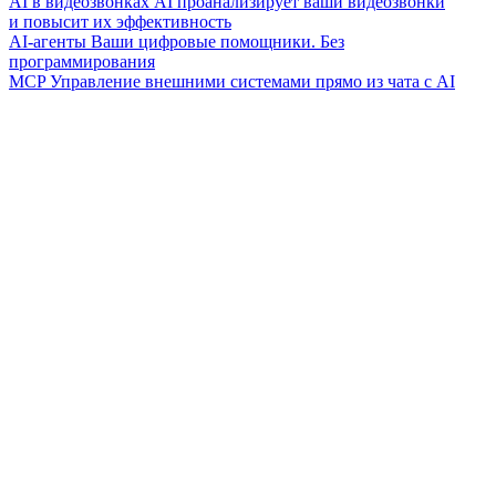
AI в видеозвонках
AI проанализирует ваши видеозвонки
и повысит их эффективность
AI-агенты
Ваши цифровые помощники. Без
программирования
MCP
Управление внешними системами прямо из чата с AI