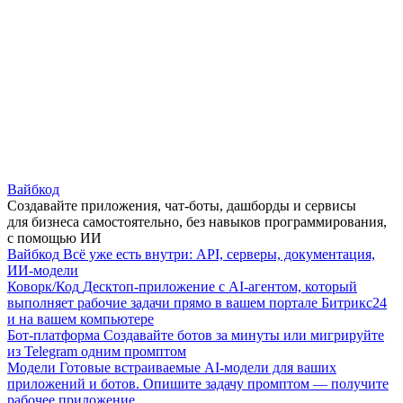
Вайбкод
Создавайте приложения, чат-боты, дашборды и сервисы
для бизнеса самостоятельно, без навыков программирования,
с помощью ИИ
Вайбкод
Всё уже есть внутри: API, серверы, документация,
ИИ-модели
Коворк/Код
Десктоп-приложение с AI-агентом, который
выполняет рабочие задачи прямо в вашем портале Битрикс24
и на вашем компьютере
Бот-платформа
Создавайте ботов за минуты или мигрируйте
из Telegram одним промптом
Модели
Готовые встраиваемые AI-модели для ваших
приложений и ботов. Опишите задачу промптом — получите
рабочее приложение