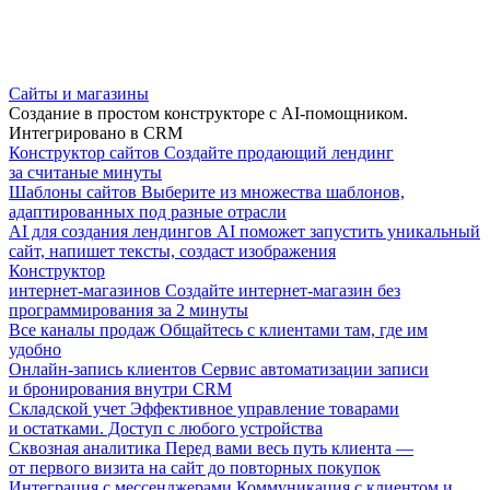
Сайты и магазины
Создание в простом конструкторе с AI-помощником.
Интегрировано в CRM
Конструктор сайтов
Создайте продающий лендинг
за считаные минуты
Шаблоны сайтов
Выберите из множества шаблонов,
адаптированных под разные отрасли
AI для создания лендингов
AI поможет запустить уникальный
сайт, напишет тексты, создаст изображения
Конструктор
интернет-магазинов
Создайте интернет-магазин без
программирования за 2 минуты
Все каналы продаж
Общайтесь с клиентами там, где им
удобно
Онлайн-запись клиентов
Сервис автоматизации записи
и бронирования внутри CRM
Складской учет
Эффективное управление товарами
и остатками. Доступ с любого устройства
Сквозная аналитика
Перед вами весь путь клиента —
от первого визита на сайт до повторных покупок
Интеграция с мессенджерами
Коммуникация с клиентом и