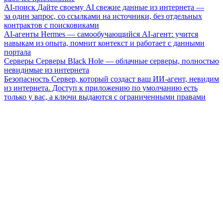
AI-поиск
Дайте своему AI свежие данные из интернета —
за один запрос, со ссылками на источники, без отдельных
контрактов с поисковиками
AI-агенты
Hermes — самообучающийся AI-агент: учится
навыкам из опыта, помнит контекст и работает с данными
портала
Серверы
Серверы Black Hole — облачные серверы, полностью
невидимые из интернета
Безопасность
Сервер, который создаст ваш ИИ-агент, невидим
из интернета. Доступ к приложению по умолчанию есть
только у вас, а ключи выдаются с ограниченными правами