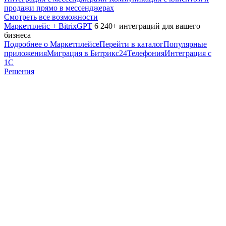
продажи прямо в мессенджерах
Смотреть все возможности
Маркетплейс + BitrixGPT
6 240+ интеграций для вашего
бизнеса
Подробнее о Маркетплейсе
Перейти в каталог
Популярные
приложения
Миграция в Битрикс24
Телефония
Интеграция с
1С
Решения