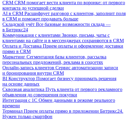
CRM
CRM помогает вести клиента по воронке: от первого
контакта до успешной сделки
AI в CRM
Расшифрует разговор с клиентом, заполнит поля
в CRM и поможет продавать больше
Складской учёт
Все базовые возможности склада —
в Битрикс24
Коммуникация с клиентами
Звонки, письма, чаты с
клиентами на сайте и в мессенджерах сохраняются в CRM
Оплата и Доставка
Прием оплаты и оформление доставки
прямо в CRM
Маркетинг
Сегментация базы клиентов, рассылка
персональных предложений, реклама в соцсетях
Онлайн-запись клиентов
Сервис автоматизации записи
и бронирования внутри CRM
BI Конструктор
Помогает бизнесу принимать решения
на основе данных
Сквозная аналитика
Путь клиента от первого рекламного
объявления до совершения покупки
Интеграция с 1С
Обмен данными в режиме реального
времени
Терминал
Прием оплаты прямо в приложении Битрикс24.
Нужен только смартфон