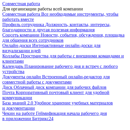
Совместная работа
Для организации работы всей компании
Совместная работа
Все необходимые инструменты, чтобы
работать вместе
Профиль сотрудника
Должность, контакты, интересы,
благодарности и другая полезная информация
Соцсеть компании
Новости, события, обсуждения, площадка
для общения всех сотрудников
Онлайн-доски
Интерактивные онлайн-доски для
визуализации идей
Коллабы
Пространства для работы с внешними командами и
клиентами
Календарь
Планирование рабочего дня и встреч с любого
устройства
Документы онлайн
Встроенный онлайн-редактор для
совместной работы с документами
Диск
Облачный диск компании для рабочих файлов
Почта
Корпоративный почтовый клиент для удобной
коммуникации
База знаний 2.0
Удобное хранение учебных материалов
и документации
Чекин на работе
Геймификация начала рабочего дня
в приложении Битрикс24