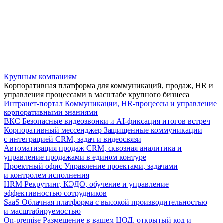
Крупным компаниям
Корпоративная платформа для коммуникаций, продаж, HR и
управления процессами в масштабе крупного бизнеса
Интранет-портал
Коммуникации, HR-процессы и управление
корпоративными знаниями
ВКС
Безопасные видеозвонки и AI-фиксация итогов встреч
Корпоративный мессенджер
Защищенные коммуникации
с интеграцией CRM, задач и видеосвязи
Автоматизация продаж
CRM, сквозная аналитика и
управление продажами в едином контуре
Проектный офис
Управление проектами, задачами
и контролем исполнения
HRM
Рекрутинг, КЭДО, обучение и управление
эффективностью сотрудников
SaaS
Облачная платформа с высокой производительностью
и масштабируемостью
On-premise
Размещение в вашем ЦОД, открытый код и