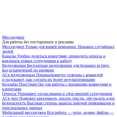
Мессенджер
Для работы без посторонних и рекламы
Мессенджер
Только для вашей компании. Никаких случайных
людей
Каналы
Удобно делиться новостями, проводить опросы и
вовлекать новых сотрудников в работу
Видеозвонки
Бесплатные видеозвонки для больших встреч.
Без ограничений по времени
AI в видеозвонках
Проанализирует созвоны с командой
и подскажет, как сделать их более результативными
Коллабы
Пространства для работы с внешними командами и
клиентами
Опросы
Упрощают согласования и сбор мнений сотрудников
AI в чате
Поможет креативить, писать тексты, обсуждать идеи
Безопасность
Высокая степень защиты рабочей информации и
персональных данных
Мобильный мессенджер
Вся работа — чаты, задачи, файлы —