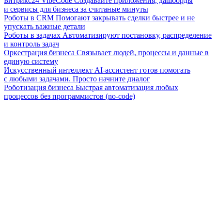
Битрикс24 VibeCode
Создавайте приложения, дашборды
и сервисы для бизнеса за считаные минуты
Роботы в CRM
Помогают закрывать сделки быстрее и не
упускать важные детали
Роботы в задачах
Автоматизируют постановку, распределение
и контроль задач
Оркестрация бизнеса
Связывает людей, процессы и данные в
единую систему
Искусственный интеллект
AI-ассистент готов помогать
с любыми задачами. Просто начните диалог
Роботизация бизнеса
Быстрая автоматизация любых
процессов без программистов (no-code)