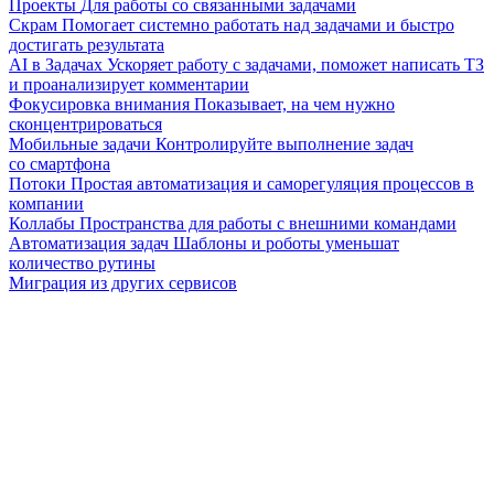
Проекты
Для работы со связанными задачами
Скрам
Помогает системно работать над задачами и быстро
достигать результата
AI в Задачах
Ускоряет работу с задачами, поможет написать ТЗ
и проанализирует комментарии
Фокусировка внимания
Показывает, на чем нужно
сконцентрироваться
Мобильные задачи
Контролируйте выполнение задач
со смартфона
Потоки
Простая автоматизация и саморегуляция процессов в
компании
Коллабы
Пространства для работы с внешними командами
Автоматизация задач
Шаблоны и роботы уменьшат
количество рутины
Миграция из других сервисов