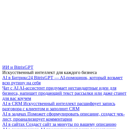
ИИ и BitrixGPT
Искусственный интеллект для каждого бизнеса
AI в Битрикс24
BitrixGPT — AI-помощник, который возьмет
всю рутину на себя
Чат с AI
AI-ассистент придумает нестандартные идеи для
бизнеса, напишет продающий текст рассылки или даже станет
для вас коучем
AI в CRM
Искусственный интеллект расшифрует запись
разговора с клиентом и заполнит CRM
AI в задачах
Поможет сформулировать описание, создаст чек-
лист, проанализирует комментарии
AI в сайтах
Создаст сайт за минуты по вашему описанию