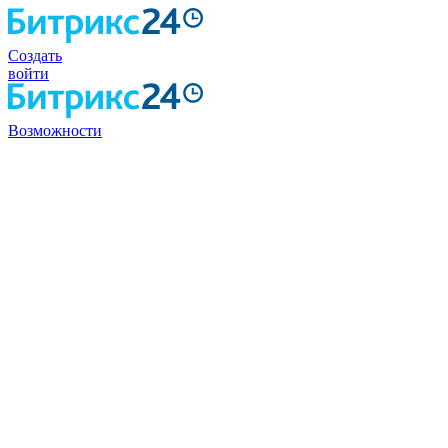
Создать
войти
Возможности