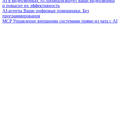
AI в видеозвонках
AI проанализирует ваши видеозвонки
и повысит их эффективность
AI-агенты
Ваши цифровые помощники. Без
программирования
MCP
Управление внешними системами прямо из чата с AI