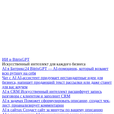
ИИ и BitrixGPT
Искусственный интеллект для каждого бизнеса
AI в Битрикс24
BitrixGPT — AI-помощник, который возьмет
всю рутину на себя
Чат с AI
AI-ассистент придумает нестандартные идеи для
бизнеса, напишет продающий текст рассылки или даже станет
для вас коучем
AI в CRM
Искусственный интеллект расшифрует запись
разговора с клиентом и заполнит CRM
AI в задачах
Поможет сформулировать описание, создаст чек-
лист, проанализирует комментарии
AI в сайтах
Создаст сайт за минуты по вашему описанию