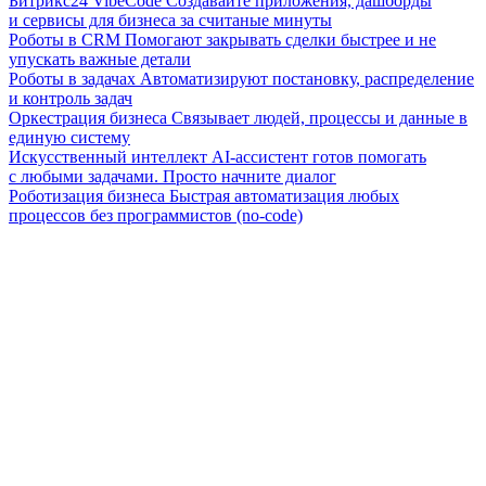
Битрикс24 VibeCode
Создавайте приложения, дашборды
и сервисы для бизнеса за считаные минуты
Роботы в CRM
Помогают закрывать сделки быстрее и не
упускать важные детали
Роботы в задачах
Автоматизируют постановку, распределение
и контроль задач
Оркестрация бизнеса
Связывает людей, процессы и данные в
единую систему
Искусственный интеллект
AI-ассистент готов помогать
с любыми задачами. Просто начните диалог
Роботизация бизнеса
Быстрая автоматизация любых
процессов без программистов (no-code)