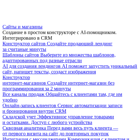
Сайты и магазины
Создание в простом конструкторе с AI-помощником.
Интегрировано в CRM
Конструктор сайтов
Создайте продающий лендинг
за считаные минуты
Шаблоны сайтов
Выберите из множества шаблонов,
адаптированных под разные отрасли
AI для создания лендингов
AI поможет запустить уникальный
сайт, напишет тексты, создаст изображения
Конструктор
интернет-магазинов
Создайте интернет-магазин без
программирования за 2 минуты
Все каналы продаж
Общайтесь с клиентами там, где им
удобно
Онлайн-запись клиентов
Сервис автоматизации записи
и бронирования внутри CRM
Складской учет
Эффективное управление товарами
и остатками. Доступ с любого устройства
Сквозная аналитика
Перед вами весь путь клиента —
от первого визита на сайт до повторных покупок
Интеграция с мессенджерами
Коммуникация с клиентом и