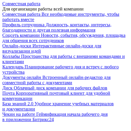
Совместная работа
Для организации работы всей компании
Совместная работа
Все необходимые инструменты, чтобы
работать вместе
Профиль сотрудника
Должность, контакты, интересы,
благодарности и другая полезная информация
Соцсеть компании
Новости, события, обсуждения, площадка
для общения всех сотрудников
Онлайн-доски
Интерактивные онлайн-доски для
визуализации идей
Коллабы
Пространства для работы с внешними командами и
клиентами
Календарь
Планирование рабочего дня и встреч с любого
устройства
Документы онлайн
Встроенный онлайн-редактор для
совместной работы с документами
Диск
Облачный диск компании для рабочих файлов
Почта
Корпоративный почтовый клиент для удобной
коммуникации
База знаний 2.0
Удобное хранение учебных материалов
и документации
Чекин на работе
Геймификация начала рабочего дня
в приложении Битрикс24