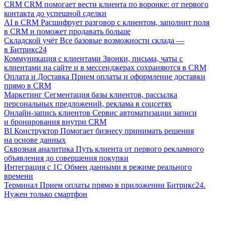
CRM
CRM помогает вести клиента по воронке: от первого
контакта до успешной сделки
AI в CRM
Расшифрует разговор с клиентом, заполнит поля
в CRM и поможет продавать больше
Складской учёт
Все базовые возможности склада —
в Битрикс24
Коммуникация с клиентами
Звонки, письма, чаты с
клиентами на сайте и в мессенджерах сохраняются в CRM
Оплата и Доставка
Прием оплаты и оформление доставки
прямо в CRM
Маркетинг
Сегментация базы клиентов, рассылка
персональных предложений, реклама в соцсетях
Онлайн-запись клиентов
Сервис автоматизации записи
и бронирования внутри CRM
BI Конструктор
Помогает бизнесу принимать решения
на основе данных
Сквозная аналитика
Путь клиента от первого рекламного
объявления до совершения покупки
Интеграция с 1С
Обмен данными в режиме реального
времени
Терминал
Прием оплаты прямо в приложении Битрикс24.
Нужен только смартфон