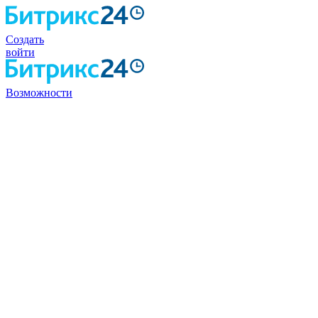
Создать
войти
Возможности