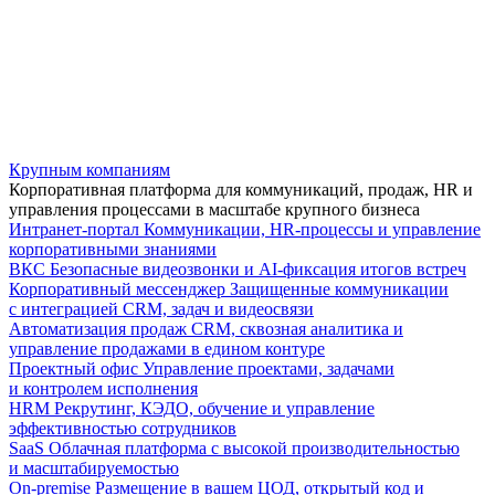
Крупным компаниям
Корпоративная платформа для коммуникаций, продаж, HR и
управления процессами в масштабе крупного бизнеса
Интранет-портал
Коммуникации, HR-процессы и управление
корпоративными знаниями
ВКС
Безопасные видеозвонки и AI-фиксация итогов встреч
Корпоративный мессенджер
Защищенные коммуникации
с интеграцией CRM, задач и видеосвязи
Автоматизация продаж
CRM, сквозная аналитика и
управление продажами в едином контуре
Проектный офис
Управление проектами, задачами
и контролем исполнения
HRM
Рекрутинг, КЭДО, обучение и управление
эффективностью сотрудников
SaaS
Облачная платформа с высокой производительностью
и масштабируемостью
On-premise
Размещение в вашем ЦОД, открытый код и