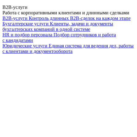
B2B-услуги
Работа с корпоративными клиентами и длинными сделками
B2B-услуги
Контроль длинных B2B-сделок на каждом этапе
Бухгалтерские услуги
Клиенты, задачи и документы
бухгалтерских компаний в одной системе
HR и подбор персонала
Подбор сотрудников и работа
с кандидатами
Юридические услуги
Единая система для ведения дел, работы
с клиентами и документооборота