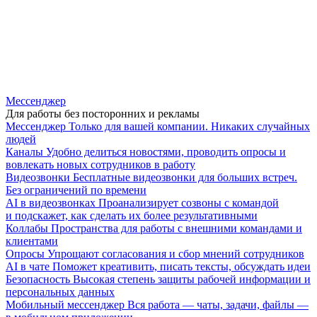
Мессенджер
Для работы без посторонних и рекламы
Мессенджер
Только для вашей компании. Никаких случайных
людей
Каналы
Удобно делиться новостями, проводить опросы и
вовлекать новых сотрудников в работу
Видеозвонки
Бесплатные видеозвонки для больших встреч.
Без ограничений по времени
AI в видеозвонках
Проанализирует созвоны с командой
и подскажет, как сделать их более результативными
Коллабы
Пространства для работы с внешними командами и
клиентами
Опросы
Упрощают согласования и сбор мнений сотрудников
AI в чате
Поможет креативить, писать тексты, обсуждать идеи
Безопасность
Высокая степень защиты рабочей информации и
персональных данных
Мобильный мессенджер
Вся работа — чаты, задачи, файлы —