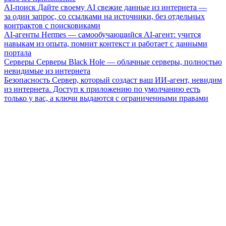
AI-поиск
Дайте своему AI свежие данные из интернета —
за один запрос, со ссылками на источники, без отдельных
контрактов с поисковиками
AI-агенты
Hermes — самообучающийся AI-агент: учится
навыкам из опыта, помнит контекст и работает с данными
портала
Серверы
Серверы Black Hole — облачные серверы, полностью
невидимые из интернета
Безопасность
Сервер, который создаст ваш ИИ-агент, невидим
из интернета. Доступ к приложению по умолчанию есть
только у вас, а ключи выдаются с ограниченными правами