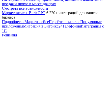
продажи прямо в мессенджерах
Смотреть все возможности
Маркетплейс + BitrixGPT
6 220+ интеграций для вашего
бизнеса
Подробнее о Маркетплейсе
Перейти в каталог
Популярные
приложения
Миграция в Битрикс24
Телефония
Интеграция с
1С
Решения