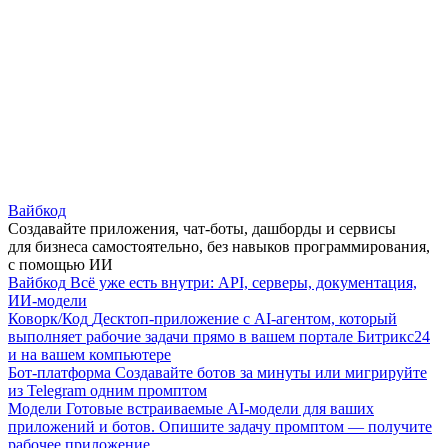
Вайбкод
Создавайте приложения, чат-боты, дашборды и сервисы
для бизнеса самостоятельно, без навыков программирования,
с помощью ИИ
Вайбкод
Всё уже есть внутри: API, серверы, документация,
ИИ-модели
Коворк/Код
Десктоп-приложение с AI-агентом, который
выполняет рабочие задачи прямо в вашем портале Битрикс24
и на вашем компьютере
Бот-платформа
Создавайте ботов за минуты или мигрируйте
из Telegram одним промптом
Модели
Готовые встраиваемые AI-модели для ваших
приложений и ботов. Опишите задачу промптом — получите
рабочее приложение