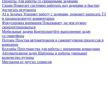
Проекты
Для работы со связанными задачами
Скрам
Помогает системно работать над задачами и быстро
достигать результата
AI в Задачах
Ускоряет работу с задачами, поможет написать ТЗ
и проанализирует комментарии
Фокусировка внимания
Показывает, на чем нужно
сконцентрироваться
Мобильные задачи
Контролируйте выполнение задач
со смартфона
Потоки
Простая автоматизация и саморегуляция процессов в
компании
Коллабы
Пространства для работы с внешними командами
Автоматизация задач
Шаблоны и роботы уменьшат
количество рутины
Миграция из других сервисов