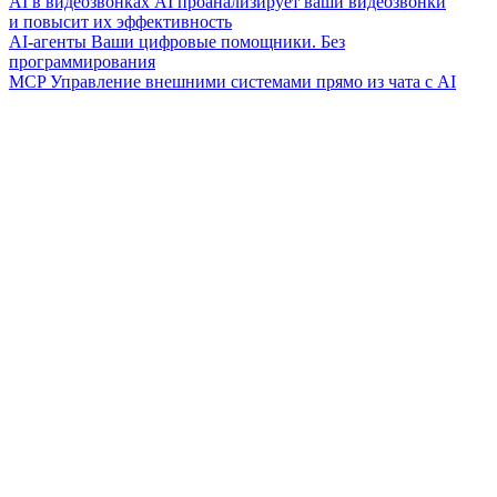
AI в видеозвонках
AI проанализирует ваши видеозвонки
и повысит их эффективность
AI-агенты
Ваши цифровые помощники. Без
программирования
MCP
Управление внешними системами прямо из чата с AI