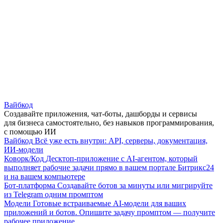
Вайбкод
Создавайте приложения, чат-боты, дашборды и сервисы
для бизнеса самостоятельно, без навыков программирования,
с помощью ИИ
Вайбкод
Всё уже есть внутри: API, серверы, документация,
ИИ-модели
Коворк/Код
Десктоп-приложение с AI-агентом, который
выполняет рабочие задачи прямо в вашем портале Битрикс24
и на вашем компьютере
Бот-платформа
Создавайте ботов за минуты или мигрируйте
из Telegram одним промптом
Модели
Готовые встраиваемые AI-модели для ваших
приложений и ботов. Опишите задачу промптом — получите
рабочее приложение