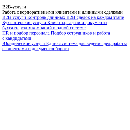
B2B-услуги
Работа с корпоративными клиентами и длинными сделками
B2B-услуги
Контроль длинных B2B-сделок на каждом этапе
Бухгалтерские услуги
Клиенты, задачи и документы
бухгалтерских компаний в одной системе
HR и подбор персонала
Подбор сотрудников и работа
с кандидатами
Юридические услуги
Единая система для ведения дел, работы
с клиентами и документооборота