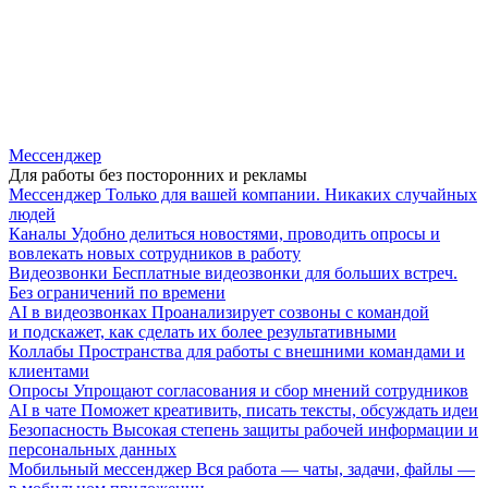
Мессенджер
Для работы без посторонних и рекламы
Мессенджер
Только для вашей компании. Никаких случайных
людей
Каналы
Удобно делиться новостями, проводить опросы и
вовлекать новых сотрудников в работу
Видеозвонки
Бесплатные видеозвонки для больших встреч.
Без ограничений по времени
AI в видеозвонках
Проанализирует созвоны с командой
и подскажет, как сделать их более результативными
Коллабы
Пространства для работы с внешними командами и
клиентами
Опросы
Упрощают согласования и сбор мнений сотрудников
AI в чате
Поможет креативить, писать тексты, обсуждать идеи
Безопасность
Высокая степень защиты рабочей информации и
персональных данных
Мобильный мессенджер
Вся работа — чаты, задачи, файлы —