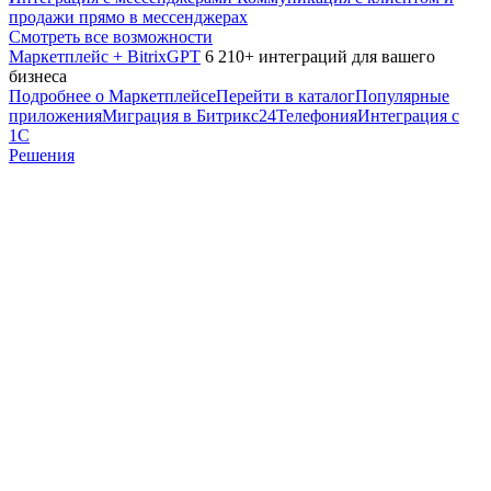
продажи прямо в мессенджерах
Смотреть все возможности
Маркетплейс + BitrixGPT
6 210+ интеграций для вашего
бизнеса
Подробнее о Маркетплейсе
Перейти в каталог
Популярные
приложения
Миграция в Битрикс24
Телефония
Интеграция с
1С
Решения