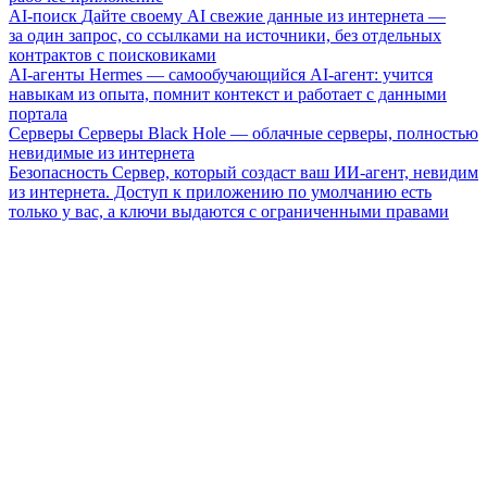
AI-поиск
Дайте своему AI свежие данные из интернета —
за один запрос, со ссылками на источники, без отдельных
контрактов с поисковиками
AI-агенты
Hermes — самообучающийся AI-агент: учится
навыкам из опыта, помнит контекст и работает с данными
портала
Серверы
Серверы Black Hole — облачные серверы, полностью
невидимые из интернета
Безопасность
Сервер, который создаст ваш ИИ-агент, невидим
из интернета. Доступ к приложению по умолчанию есть
только у вас, а ключи выдаются с ограниченными правами