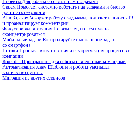
Проекты
Для работы со связанными задачами
Скрам
Помогает системно работать над задачами и быстро
достигать результата
AI в Задачах
Ускоряет работу с задачами, поможет написать ТЗ
и проанализирует комментарии
Фокусировка внимания
Показывает, на чем нужно
сконцентрироваться
Мобильные задачи
Контролируйте выполнение задач
со смартфона
Потоки
Простая автоматизация и саморегуляция процессов в
компании
Коллабы
Пространства для работы с внешними командами
Автоматизация задач
Шаблоны и роботы уменьшат
количество рутины
Миграция из других сервисов