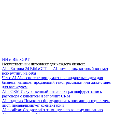
ИИ и BitrixGPT
Искусственный интеллект для каждого бизнеса
AI в Битрикс24
BitrixGPT — AI-помощник, который возьмет
всю рутину на себя
Чат с AI
AI-ассистент придумает нестандартные идеи для
бизнеса, напишет продающий текст рассылки или даже станет
для вас коучем
AI в CRM
Искусственный интеллект расшифрует запись
разговора с клиентом и заполнит CRM
AI в задачах
Поможет сформулировать описание, создаст чек-
лист, проанализирует комментарии
AI в сайтах
Создаст сайт за минуты по вашему описанию