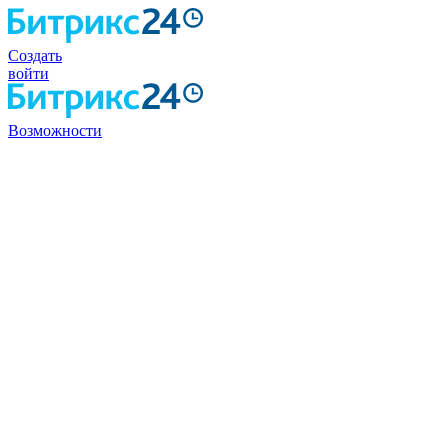
Создать
войти
Возможности