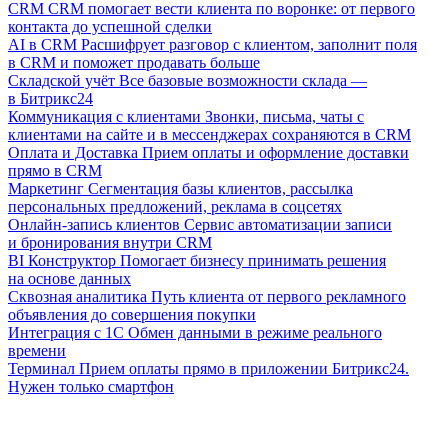
CRM
CRM помогает вести клиента по воронке: от первого
контакта до успешной сделки
AI в CRM
Расшифрует разговор с клиентом, заполнит поля
в CRM и поможет продавать больше
Складской учёт
Все базовые возможности склада —
в Битрикс24
Коммуникация с клиентами
Звонки, письма, чаты с
клиентами на сайте и в мессенджерах сохраняются в CRM
Оплата и Доставка
Прием оплаты и оформление доставки
прямо в CRM
Маркетинг
Сегментация базы клиентов, рассылка
персональных предложений, реклама в соцсетях
Онлайн-запись клиентов
Сервис автоматизации записи
и бронирования внутри CRM
BI Конструктор
Помогает бизнесу принимать решения
на основе данных
Сквозная аналитика
Путь клиента от первого рекламного
объявления до совершения покупки
Интеграция с 1С
Обмен данными в режиме реального
времени
Терминал
Прием оплаты прямо в приложении Битрикс24.
Нужен только смартфон