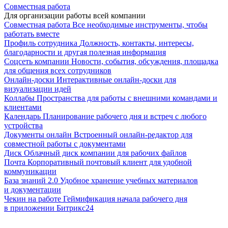
Совместная работа
Для организации работы всей компании
Совместная работа
Все необходимые инструменты, чтобы
работать вместе
Профиль сотрудника
Должность, контакты, интересы,
благодарности и другая полезная информация
Соцсеть компании
Новости, события, обсуждения, площадка
для общения всех сотрудников
Онлайн-доски
Интерактивные онлайн-доски для
визуализации идей
Коллабы
Пространства для работы с внешними командами и
клиентами
Календарь
Планирование рабочего дня и встреч с любого
устройства
Документы онлайн
Встроенный онлайн-редактор для
совместной работы с документами
Диск
Облачный диск компании для рабочих файлов
Почта
Корпоративный почтовый клиент для удобной
коммуникации
База знаний 2.0
Удобное хранение учебных материалов
и документации
Чекин на работе
Геймификация начала рабочего дня
в приложении Битрикс24