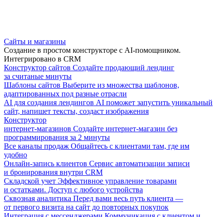
Сайты и магазины
Создание в простом конструкторе с AI-помощником.
Интегрировано в CRM
Конструктор сайтов
Создайте продающий лендинг
за считаные минуты
Шаблоны сайтов
Выберите из множества шаблонов,
адаптированных под разные отрасли
AI для создания лендингов
AI поможет запустить уникальный
сайт, напишет тексты, создаст изображения
Конструктор
интернет-магазинов
Создайте интернет-магазин без
программирования за 2 минуты
Все каналы продаж
Общайтесь с клиентами там, где им
удобно
Онлайн-запись клиентов
Сервис автоматизации записи
и бронирования внутри CRM
Складской учет
Эффективное управление товарами
и остатками. Доступ с любого устройства
Сквозная аналитика
Перед вами весь путь клиента —
от первого визита на сайт до повторных покупок
Интеграция с мессенджерами
Коммуникация с клиентом и