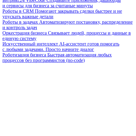
Битрикс24 VibeCode
Создавайте приложения, дашборды
и сервисы для бизнеса за считаные минуты
Роботы в CRM
Помогают закрывать сделки быстрее и не
упускать важные детали
Роботы в задачах
Автоматизируют постановку, распределение
и контроль задач
Оркестрация бизнеса
Связывает людей, процессы и данные в
единую систему
Искусственный интеллект
AI-ассистент готов помогать
с любыми задачами. Просто начните диалог
Роботизация бизнеса
Быстрая автоматизация любых
процессов без программистов (no-code)