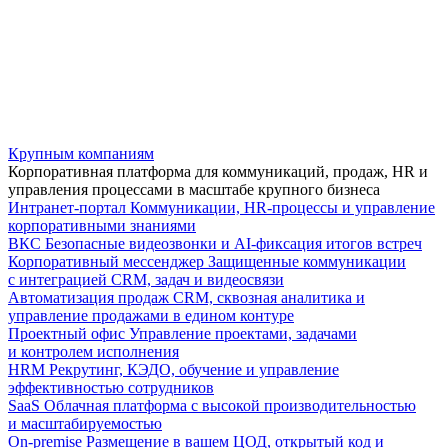
Крупным компаниям
Корпоративная платформа для коммуникаций, продаж, HR и
управления процессами в масштабе крупного бизнеса
Интранет-портал
Коммуникации, HR-процессы и управление
корпоративными знаниями
ВКС
Безопасные видеозвонки и AI-фиксация итогов встреч
Корпоративный мессенджер
Защищенные коммуникации
с интеграцией CRM, задач и видеосвязи
Автоматизация продаж
CRM, сквозная аналитика и
управление продажами в едином контуре
Проектный офис
Управление проектами, задачами
и контролем исполнения
HRM
Рекрутинг, КЭДО, обучение и управление
эффективностью сотрудников
SaaS
Облачная платформа с высокой производительностью
и масштабируемостью
On-premise
Размещение в вашем ЦОД, открытый код и