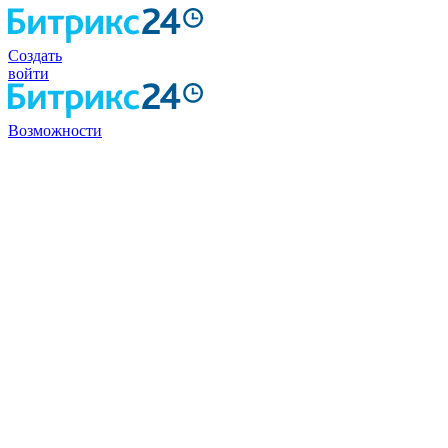
Создать
войти
Возможности