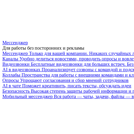
Мессенджер
Для работы без посторонних и рекламы
Мессенджер
Только для вашей компании. Никаких случайных 
Каналы
Удобно делиться новостями, проводить опросы и вовле
Видеозвонки
Бесплатные видеозвонки для больших встреч. Бе
AI в видеозвонках
Проанализирует созвоны с командой и подск
Коллабы
Пространства для работы с внешними командами и к
Опросы
Упрощают согласования и сбор мнений сотрудников
AI в чате
Поможет креативить, писать тексты, обсуждать идеи
Безопасность
Высокая степень защиты рабочей информации и
Мобильный мессенджер
Вся работа — чаты, задачи, файлы —