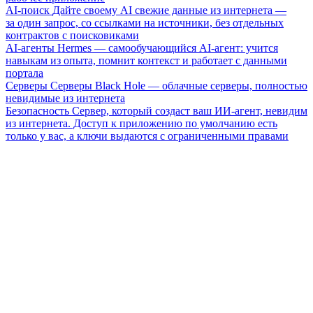
AI-поиск
Дайте своему AI свежие данные из интернета —
за один запрос, со ссылками на источники, без отдельных
контрактов с поисковиками
AI-агенты
Hermes — самообучающийся AI-агент: учится
навыкам из опыта, помнит контекст и работает с данными
портала
Серверы
Серверы Black Hole — облачные серверы, полностью
невидимые из интернета
Безопасность
Сервер, который создаст ваш ИИ-агент, невидим
из интернета. Доступ к приложению по умолчанию есть
только у вас, а ключи выдаются с ограниченными правами