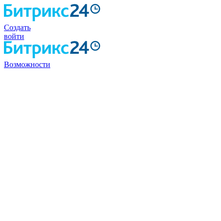
Создать
войти
Возможности