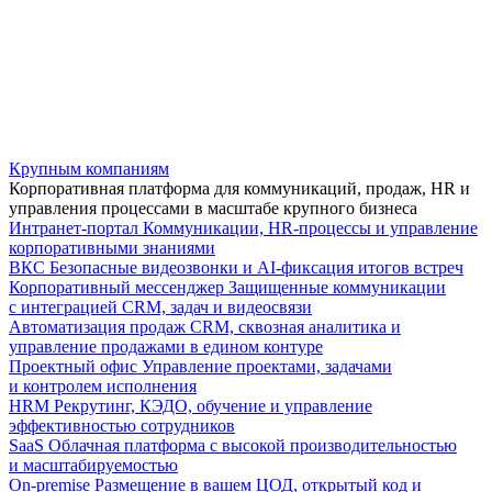
Крупным компаниям
Корпоративная платформа для коммуникаций, продаж, HR и
управления процессами в масштабе крупного бизнеса
Интранет-портал
Коммуникации, HR-процессы и управление
корпоративными знаниями
ВКС
Безопасные видеозвонки и AI-фиксация итогов встреч
Корпоративный мессенджер
Защищенные коммуникации
с интеграцией CRM, задач и видеосвязи
Автоматизация продаж
CRM, сквозная аналитика и
управление продажами в едином контуре
Проектный офис
Управление проектами, задачами
и контролем исполнения
HRM
Рекрутинг, КЭДО, обучение и управление
эффективностью сотрудников
SaaS
Облачная платформа с высокой производительностью
и масштабируемостью
On-premise
Размещение в вашем ЦОД, открытый код и