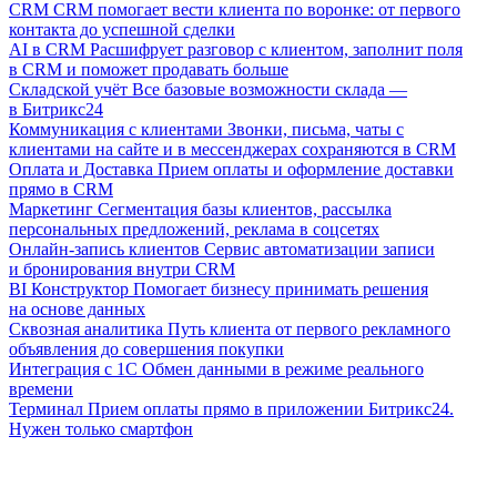
CRM
CRM помогает вести клиента по воронке: от первого
контакта до успешной сделки
AI в CRM
Расшифрует разговор с клиентом, заполнит поля
в CRM и поможет продавать больше
Складской учёт
Все базовые возможности склада —
в Битрикс24
Коммуникация с клиентами
Звонки, письма, чаты с
клиентами на сайте и в мессенджерах сохраняются в CRM
Оплата и Доставка
Прием оплаты и оформление доставки
прямо в CRM
Маркетинг
Сегментация базы клиентов, рассылка
персональных предложений, реклама в соцсетях
Онлайн-запись клиентов
Сервис автоматизации записи
и бронирования внутри CRM
BI Конструктор
Помогает бизнесу принимать решения
на основе данных
Сквозная аналитика
Путь клиента от первого рекламного
объявления до совершения покупки
Интеграция с 1С
Обмен данными в режиме реального
времени
Терминал
Прием оплаты прямо в приложении Битрикс24.
Нужен только смартфон