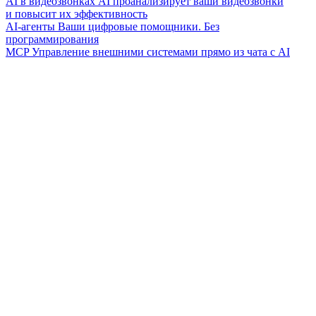
AI в видеозвонках
AI проанализирует ваши видеозвонки
и повысит их эффективность
AI-агенты
Ваши цифровые помощники. Без
программирования
MCP
Управление внешними системами прямо из чата с AI