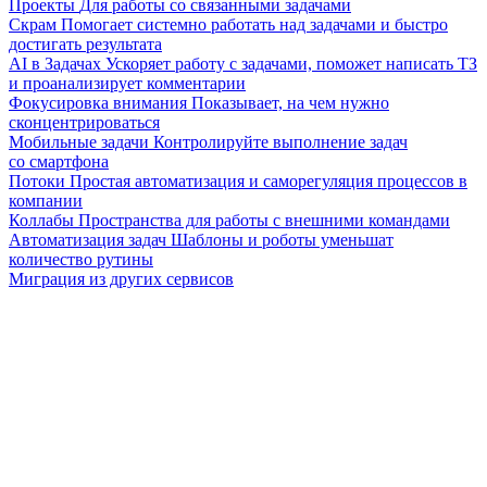
Проекты
Для работы со связанными задачами
Скрам
Помогает системно работать над задачами и быстро
достигать результата
AI в Задачах
Ускоряет работу с задачами, поможет написать ТЗ
и проанализирует комментарии
Фокусировка внимания
Показывает, на чем нужно
сконцентрироваться
Мобильные задачи
Контролируйте выполнение задач
со смартфона
Потоки
Простая автоматизация и саморегуляция процессов в
компании
Коллабы
Пространства для работы с внешними командами
Автоматизация задач
Шаблоны и роботы уменьшат
количество рутины
Миграция из других сервисов