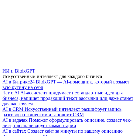
ИИ и BitrixGPT
Искусственный интеллект для каждого бизнеса
AI в Битрикс24
BitrixGPT — AI-помощник, который возьмет
всю рутину на себя
Чат с AI
AI-ассистент придумает нестандартные идеи для
бизнеса, напишет продающий текст рассылки или даже станет
для вас коучем
AI в CRM
Искусственный интеллект расшифрует запись
разговора с клиентом и заполнит CRM
AI в задачах
Поможет сформулировать описание, создаст чек-
лист, проанализирует комментарии
AI в сайтах
Создаст сайт за минуты по вашему описанию