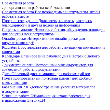
Совместная работа
Для организации работы всей компании
Совместная работа
Все необходимые инструменты, чтобы
работать вместе
Профиль сотрудника
Должность, контакты, интересы,
благодарности и другая полезная информация
Соцсеть компании
Новости, события, обсуждения, площадка
для общения всех сотрудников
Онлайн-доски
Интерактивные онлайн-доски для
визуализации идей
Коллабы
Пространства для работы с внешними командами и
клиентами
Календарь
Планирование рабочего дня и встреч с любого
устройства
Документы онлайн
Встроенный онлайн-редактор для
совместной работы с документами
Диск
Облачный диск компании для рабочих файлов
Почта
Корпоративный почтовый клиент для удобной
коммуникации
База знаний 2.0
Удобное хранение учебных материалов
и документации
Чекин на работе
Геймификация начала рабочего дня
в приложении Битрикс24