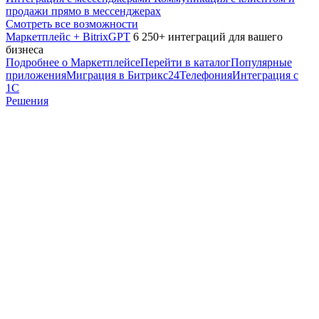
продажи прямо в мессенджерах
Смотреть все возможности
Маркетплейс + BitrixGPT
6 250+ интеграций для вашего
бизнеса
Подробнее о Маркетплейсе
Перейти в каталог
Популярные
приложения
Миграция в Битрикс24
Телефония
Интеграция с
1С
Решения