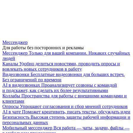
Мессенджер
Для работы без посторонних и рекламы
Мессенджер
Только для вашей компании. Никаких случайных
людей
Каналы
Удобно делиться новостями, проводить опросы и
вовлекать новых сотрудников в работу
Видеозвонки
Бесплатные видеозвонки для больших встреч.
Без ограничений по времени
AI в видеозвонках
Проанализирует созвоны с командой
и подскажет, как сделать их более результативными
Коллабы
Пространства для работы с внешними командами и
клиентами
Опросы
Упрощают согласования и сбор мнений сотрудников
AI в чате
Поможет креативить, писать тексты, обсуждать идеи
Безопасность
Высокая степень защиты рабочей информации и
персональных данных
Мобильный мессенджер
Вся работа — чаты, задачи, файлы —