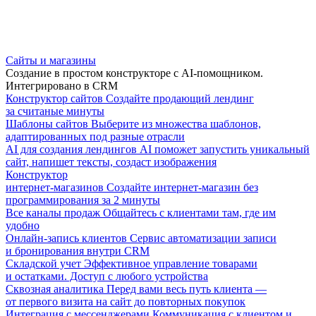
Сайты и магазины
Создание в простом конструкторе с AI-помощником.
Интегрировано в CRM
Конструктор сайтов
Создайте продающий лендинг
за считаные минуты
Шаблоны сайтов
Выберите из множества шаблонов,
адаптированных под разные отрасли
AI для создания лендингов
AI поможет запустить уникальный
сайт, напишет тексты, создаст изображения
Конструктор
интернет-магазинов
Создайте интернет-магазин без
программирования за 2 минуты
Все каналы продаж
Общайтесь с клиентами там, где им
удобно
Онлайн-запись клиентов
Сервис автоматизации записи
и бронирования внутри CRM
Складской учет
Эффективное управление товарами
и остатками. Доступ с любого устройства
Сквозная аналитика
Перед вами весь путь клиента —
от первого визита на сайт до повторных покупок
Интеграция с мессенджерами
Коммуникация с клиентом и