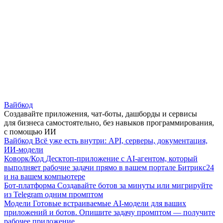
Вайбкод
Создавайте приложения, чат-боты, дашборды и сервисы
для бизнеса самостоятельно, без навыков программирования,
с помощью ИИ
Вайбкод
Всё уже есть внутри: API, серверы, документация,
ИИ-модели
Коворк/Код
Десктоп-приложение с AI-агентом, который
выполняет рабочие задачи прямо в вашем портале Битрикс24
и на вашем компьютере
Бот-платформа
Создавайте ботов за минуты или мигрируйте
из Telegram одним промптом
Модели
Готовые встраиваемые AI-модели для ваших
приложений и ботов. Опишите задачу промптом — получите
рабочее приложение