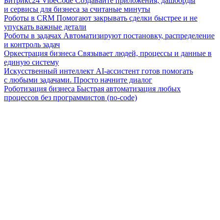
Битрикс24 VibeCode
Создавайте приложения, дашборды
и сервисы для бизнеса за считаные минуты
Роботы в CRM
Помогают закрывать сделки быстрее и не
упускать важные детали
Роботы в задачах
Автоматизируют постановку, распределение
и контроль задач
Оркестрация бизнеса
Связывает людей, процессы и данные в
единую систему
Искусственный интеллект
AI-ассистент готов помогать
с любыми задачами. Просто начните диалог
Роботизация бизнеса
Быстрая автоматизация любых
процессов без программистов (no-code)