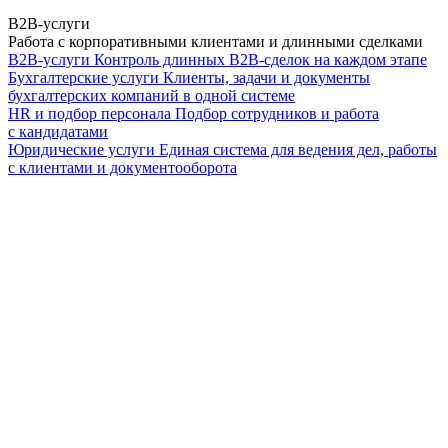
B2B-услуги
Работа с корпоративными клиентами и длинными сделками
B2B-услуги
Контроль длинных B2B-сделок на каждом этапе
Бухгалтерские услуги
Клиенты, задачи и документы
бухгалтерских компаний в одной системе
HR и подбор персонала
Подбор сотрудников и работа
с кандидатами
Юридические услуги
Единая система для ведения дел, работы
с клиентами и документооборота