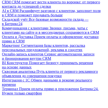
CRM
CRM помогает вести клиента по воронке: от первого
контакта до успешной сделки
AI в CRM
Расшифрует разговор с клиентом, заполнит поля
в CRM и поможет продавать больше
Складской учёт
Все базовые возможности склада —
в Битрикс24
Коммуникация с клиентами
Звонки, письма, чаты с
клиентами на сайте и в мессенджерах сохраняются в CRM
Оплата и Доставка
Прием оплаты и оформление доставки
прямо в CRM
Маркетинг
Сегментация базы клиентов, рассылка
персональных предложений, реклама в соцсетях
Онлайн-запись клиентов
Сервис автоматизации записи
и бронирования внутри CRM
BI Конструктор
Помогает бизнесу принимать решения
на основе данных
Сквозная аналитика
Путь клиента от первого рекламного
объявления до совершения покупки
Интеграция с 1С
Обмен данными в режиме реального
времени
Терминал
Прием оплаты прямо в приложении Битрикс24.
Нужен только смартфон