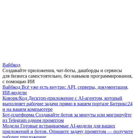
Вайбкод
Создавайте приложения, чат-боты, дашборды и сервисы
для бизнеса самостоятельно, без навыков программирования,
с помощью ИИ
Вайбкод
Всё уже есть внутри: API, серверы, документация,
ИИ-модели
Коворк/Код
Десктоп-приложение с AI-агентом, который
выполняет рабочие задачи прямо в вашем портале Битрикс24
и на вашем компьютере
Бот-платформа
Создавайте ботов за минуты или мигрируйте
из Telegram одним промптом
Модели
Готовые встраиваемые AI-модели для ваших
приложений и ботов. Опишите задачу промптом — получите
рабочее приложение