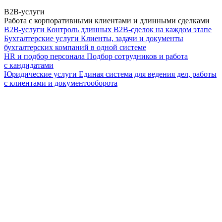
B2B-услуги
Работа с корпоративными клиентами и длинными сделками
B2B-услуги
Контроль длинных B2B-сделок на каждом этапе
Бухгалтерские услуги
Клиенты, задачи и документы
бухгалтерских компаний в одной системе
HR и подбор персонала
Подбор сотрудников и работа
с кандидатами
Юридические услуги
Единая система для ведения дел, работы
с клиентами и документооборота