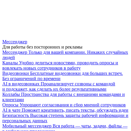
Мессенджер
Для работы без посторонних и рекламы
Мессенджер
Только для вашей компании. Никаких случайных
людей
Каналы
Удобно делиться новостями, проводить опросы и
вовлекать новых сотрудников в работу
Видеозвонки
Бесплатные видеозвонки для больших встреч.
Без ограничений по времени
AI в видеозвонках
Проанализирует созвоны с командой
и подскажет, как сделать их более результативными
Коллабы
Пространства для работы с внешними командами и
клиентами
Опросы
Упрощают согласования и сбор мнений сотрудников
AI в чате
Поможет креативить, писать тексты, обсуждать идеи
Безопасность
Высокая степень защиты рабочей информации и
персональных данных
Мобильный мессенджер
Вся работа — чаты, задачи, файлы —