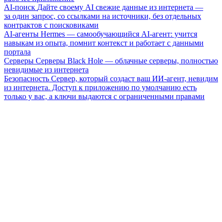
AI-поиск
Дайте своему AI свежие данные из интернета —
за один запрос, со ссылками на источники, без отдельных
контрактов с поисковиками
AI-агенты
Hermes — самообучающийся AI-агент: учится
навыкам из опыта, помнит контекст и работает с данными
портала
Серверы
Серверы Black Hole — облачные серверы, полностью
невидимые из интернета
Безопасность
Сервер, который создаст ваш ИИ-агент, невидим
из интернета. Доступ к приложению по умолчанию есть
только у вас, а ключи выдаются с ограниченными правами