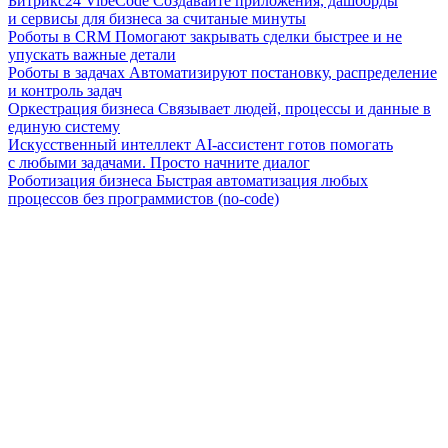
Битрикс24 VibeCode
Создавайте приложения, дашборды
и сервисы для бизнеса за считаные минуты
Роботы в CRM
Помогают закрывать сделки быстрее и не
упускать важные детали
Роботы в задачах
Автоматизируют постановку, распределение
и контроль задач
Оркестрация бизнеса
Связывает людей, процессы и данные в
единую систему
Искусственный интеллект
AI-ассистент готов помогать
с любыми задачами. Просто начните диалог
Роботизация бизнеса
Быстрая автоматизация любых
процессов без программистов (no-code)