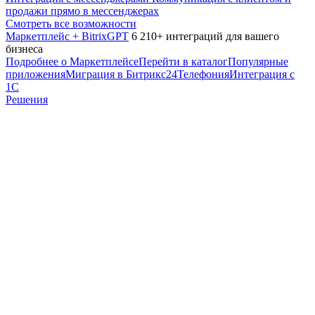
продажи прямо в мессенджерах
Смотреть все возможности
Маркетплейс + BitrixGPT
6 210+ интеграций для вашего
бизнеса
Подробнее о Маркетплейсе
Перейти в каталог
Популярные
приложения
Миграция в Битрикс24
Телефония
Интеграция с
1С
Решения