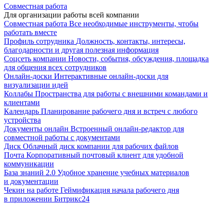
Совместная работа
Для организации работы всей компании
Совместная работа
Все необходимые инструменты, чтобы
работать вместе
Профиль сотрудника
Должность, контакты, интересы,
благодарности и другая полезная информация
Соцсеть компании
Новости, события, обсуждения, площадка
для общения всех сотрудников
Онлайн-доски
Интерактивные онлайн-доски для
визуализации идей
Коллабы
Пространства для работы с внешними командами и
клиентами
Календарь
Планирование рабочего дня и встреч с любого
устройства
Документы онлайн
Встроенный онлайн-редактор для
совместной работы с документами
Диск
Облачный диск компании для рабочих файлов
Почта
Корпоративный почтовый клиент для удобной
коммуникации
База знаний 2.0
Удобное хранение учебных материалов
и документации
Чекин на работе
Геймификация начала рабочего дня
в приложении Битрикс24