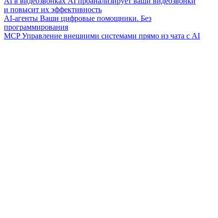
AI в видеозвонках
AI проанализирует ваши видеозвонки
и повысит их эффективность
AI-агенты
Ваши цифровые помощники. Без
программирования
MCP
Управление внешними системами прямо из чата с AI