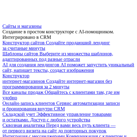
Сайты и магазины
Создание в простом конструкторе с AI-помощником.
Интегрировано в CRM
Конструктор сайтов
Создайте продающий лендинг
за считаные минуты
Шаблоны сайтов
Выберите из множества шаблонов,
адаптированных под разные отрасли
AI для создания лендингов
AI поможет запустить уникальный
сайт, напишет тексты, создаст изображения
Конструктор
интернет-магазинов
Создайте интернет-магазин без
программирования за 2 минуты
Все каналы продаж
Общайтесь с клиентами там, где им
удобно
Онлайн-запись клиентов
Сервис автоматизации записи
и бронирования внутри CRM
Складской учет
Эффективное управление товарами
и остатками. Доступ с любого устройства
Сквозная аналитика
Перед вами весь путь клиента —
от первого визита на сайт до повторных покупок
Интеграция с мессенджерами
Коммуникация с клиентом и