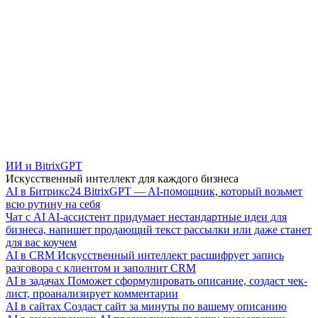
ИИ и BitrixGPT
Искусственный интеллект для каждого бизнеса
AI в Битрикс24
BitrixGPT — AI-помощник, который возьмет
всю рутину на себя
Чат с AI
AI-ассистент придумает нестандартные идеи для
бизнеса, напишет продающий текст рассылки или даже станет
для вас коучем
AI в CRM
Искусственный интеллект расшифрует запись
разговора с клиентом и заполнит CRM
AI в задачах
Поможет сформулировать описание, создаст чек-
лист, проанализирует комментарии
AI в сайтах
Создаст сайт за минуты по вашему описанию