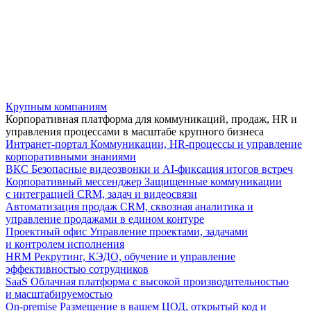
Крупным компаниям
Корпоративная платформа для коммуникаций, продаж, HR и
управления процессами в масштабе крупного бизнеса
Интранет-портал
Коммуникации, HR-процессы и управление
корпоративными знаниями
ВКС
Безопасные видеозвонки и AI-фиксация итогов встреч
Корпоративный мессенджер
Защищенные коммуникации
с интеграцией CRM, задач и видеосвязи
Автоматизация продаж
CRM, сквозная аналитика и
управление продажами в едином контуре
Проектный офис
Управление проектами, задачами
и контролем исполнения
HRM
Рекрутинг, КЭДО, обучение и управление
эффективностью сотрудников
SaaS
Облачная платформа с высокой производительностью
и масштабируемостью
On-premise
Размещение в вашем ЦОД, открытый код и