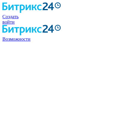
Создать
войти
Возможности