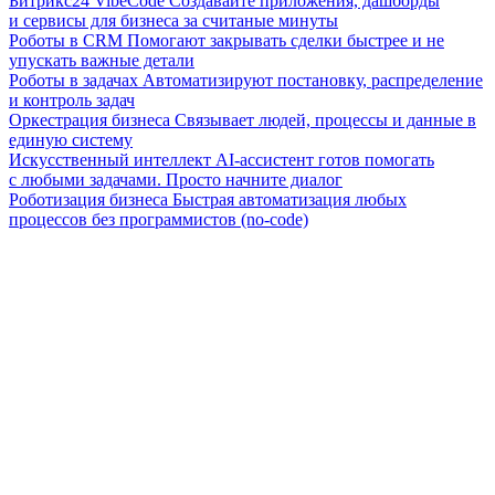
Битрикс24 VibeCode
Создавайте приложения, дашборды
и сервисы для бизнеса за считаные минуты
Роботы в CRM
Помогают закрывать сделки быстрее и не
упускать важные детали
Роботы в задачах
Автоматизируют постановку, распределение
и контроль задач
Оркестрация бизнеса
Связывает людей, процессы и данные в
единую систему
Искусственный интеллект
AI-ассистент готов помогать
с любыми задачами. Просто начните диалог
Роботизация бизнеса
Быстрая автоматизация любых
процессов без программистов (no-code)