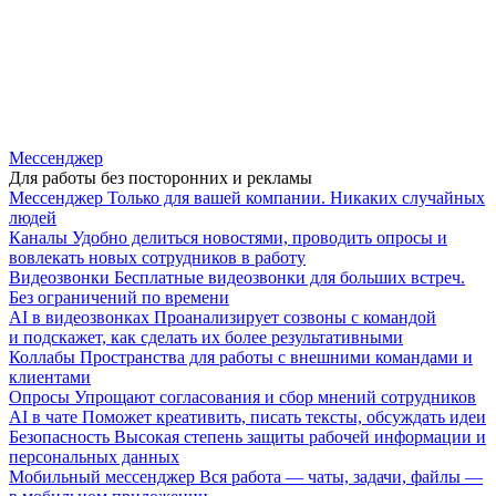
Мессенджер
Для работы без посторонних и рекламы
Мессенджер
Только для вашей компании. Никаких случайных
людей
Каналы
Удобно делиться новостями, проводить опросы и
вовлекать новых сотрудников в работу
Видеозвонки
Бесплатные видеозвонки для больших встреч.
Без ограничений по времени
AI в видеозвонках
Проанализирует созвоны с командой
и подскажет, как сделать их более результативными
Коллабы
Пространства для работы с внешними командами и
клиентами
Опросы
Упрощают согласования и сбор мнений сотрудников
AI в чате
Поможет креативить, писать тексты, обсуждать идеи
Безопасность
Высокая степень защиты рабочей информации и
персональных данных
Мобильный мессенджер
Вся работа — чаты, задачи, файлы —