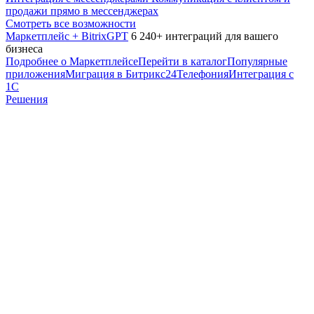
продажи прямо в мессенджерах
Смотреть все возможности
Маркетплейс + BitrixGPT
6 240+ интеграций для вашего
бизнеса
Подробнее о Маркетплейсе
Перейти в каталог
Популярные
приложения
Миграция в Битрикс24
Телефония
Интеграция с
1С
Решения