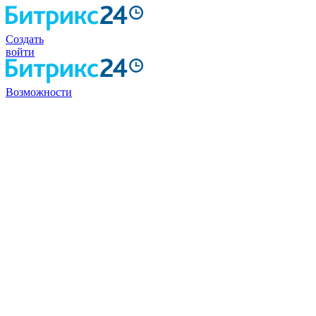
Создать
войти
Возможности