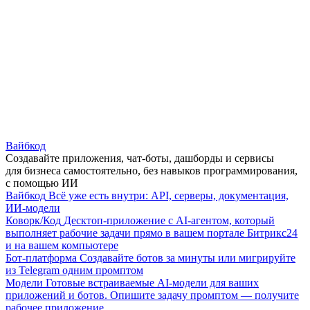
Вайбкод
Создавайте приложения, чат-боты, дашборды и сервисы
для бизнеса самостоятельно, без навыков программирования,
с помощью ИИ
Вайбкод
Всё уже есть внутри: API, серверы, документация,
ИИ-модели
Коворк/Код
Десктоп-приложение с AI-агентом, который
выполняет рабочие задачи прямо в вашем портале Битрикс24
и на вашем компьютере
Бот-платформа
Создавайте ботов за минуты или мигрируйте
из Telegram одним промптом
Модели
Готовые встраиваемые AI-модели для ваших
приложений и ботов. Опишите задачу промптом — получите
рабочее приложение