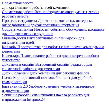
Совместная работа
Для организации работы всей компании
Совместная работа
Все необходимые инструменты, чтобы
работать вместе
Профиль сотрудника
Должность, контакты, интересы,
благодарности и другая полезная информация
Соцсеть компании
Новости, события, обсуждения, площадка
для общения всех сотрудников
Онлайн-доски
Интерактивные онлайн-доски для
визуализации идей
Коллабы
Пространства для работы с внешними командами и
клиентами
Календарь
Планирование рабочего дня и встреч с любого
устройства
Документы онлайн
Встроенный онлайн-редактор для
совместной работы с документами
Диск
Облачный диск компании для рабочих файлов
Почта
Корпоративный почтовый клиент для удобной
коммуникации
База знаний 2.0
Удобное хранение учебных материалов
и документации
Чекин на работе
Геймификация начала рабочего дня
в приложении Битрикс24