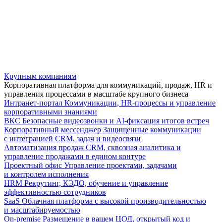
Крупным компаниям
Корпоративная платформа для коммуникаций, продаж, HR и
управления процессами в масштабе крупного бизнеса
Интранет-портал
Коммуникации, HR-процессы и управление
корпоративными знаниями
ВКС
Безопасные видеозвонки и AI-фиксация итогов встреч
Корпоративный мессенджер
Защищенные коммуникации
с интеграцией CRM, задач и видеосвязи
Автоматизация продаж
CRM, сквозная аналитика и
управление продажами в едином контуре
Проектный офис
Управление проектами, задачами
и контролем исполнения
HRM
Рекрутинг, КЭДО, обучение и управление
эффективностью сотрудников
SaaS
Облачная платформа с высокой производительностью
и масштабируемостью
On-premise
Размещение в вашем ЦОД, открытый код и