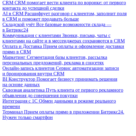
CRM
CRM помогает вести клиента по воронке: от первого
контакта до успешной сделки
AI в CRM
Расшифрует разговор с клиентом, заполнит поля
в CRM и поможет продавать больше
Складской учёт
Все базовые возможности склада —
в Битрикс24
Коммуникация с клиентами
Звонки, письма, чаты с
клиентами на сайте и в мессенджерах сохраняются в CRM
Оплата и Доставка
Прием оплаты и оформление доставки
прямо в CRM
Маркетинг
Сегментация базы клиентов, рассылка
персональных предложений, реклама в соцсетях
Онлайн-запись клиентов
Сервис автоматизации записи
и бронирования внутри CRM
BI Конструктор
Помогает бизнесу принимать решения
на основе данных
Сквозная аналитика
Путь клиента от первого рекламного
объявления до совершения покупки
Интеграция с 1С
Обмен данными в режиме реального
времени
Терминал
Прием оплаты прямо в приложении Битрикс24.
Нужен только смартфон