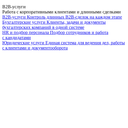
B2B-услуги
Работа с корпоративными клиентами и длинными сделками
B2B-услуги
Контроль длинных B2B-сделок на каждом этапе
Бухгалтерские услуги
Клиенты, задачи и документы
бухгалтерских компаний в одной системе
HR и подбор персонала
Подбор сотрудников и работа
с кандидатами
Юридические услуги
Единая система для ведения дел, работы
с клиентами и документооборота