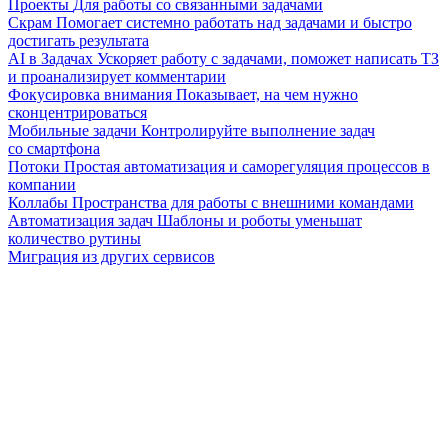
Проекты
Для работы со связанными задачами
Скрам
Помогает системно работать над задачами и быстро
достигать результата
AI в Задачах
Ускоряет работу с задачами, поможет написать ТЗ
и проанализирует комментарии
Фокусировка внимания
Показывает, на чем нужно
сконцентрироваться
Мобильные задачи
Контролируйте выполнение задач
со смартфона
Потоки
Простая автоматизация и саморегуляция процессов в
компании
Коллабы
Пространства для работы с внешними командами
Автоматизация задач
Шаблоны и роботы уменьшат
количество рутины
Миграция из других сервисов