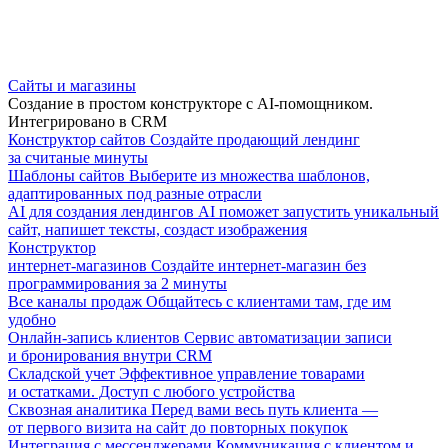
Сайты и магазины
Создание в простом конструкторе с AI-помощником.
Интегрировано в CRM
Конструктор сайтов
Создайте продающий лендинг
за считаные минуты
Шаблоны сайтов
Выберите из множества шаблонов,
адаптированных под разные отрасли
AI для создания лендингов
AI поможет запустить уникальный
сайт, напишет тексты, создаст изображения
Конструктор
интернет-магазинов
Создайте интернет-магазин без
программирования за 2 минуты
Все каналы продаж
Общайтесь с клиентами там, где им
удобно
Онлайн-запись клиентов
Сервис автоматизации записи
и бронирования внутри CRM
Складской учет
Эффективное управление товарами
и остатками. Доступ с любого устройства
Сквозная аналитика
Перед вами весь путь клиента —
от первого визита на сайт до повторных покупок
Интеграция с мессенджерами
Коммуникация с клиентом и