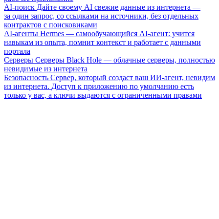
AI-поиск
Дайте своему AI свежие данные из интернета —
за один запрос, со ссылками на источники, без отдельных
контрактов с поисковиками
AI-агенты
Hermes — самообучающийся AI-агент: учится
навыкам из опыта, помнит контекст и работает с данными
портала
Серверы
Серверы Black Hole — облачные серверы, полностью
невидимые из интернета
Безопасность
Сервер, который создаст ваш ИИ-агент, невидим
из интернета. Доступ к приложению по умолчанию есть
только у вас, а ключи выдаются с ограниченными правами