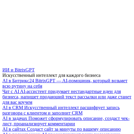
ИИ и BitrixGPT
Искусственный интеллект для каждого бизнеса
AI в Битрикс24
BitrixGPT — AI-помощник, который возьмет
всю рутину на себя
Чат с AI
AI-ассистент придумает нестандартные идеи для
бизнеса, напишет продающий текст рассылки или даже станет
для вас коучем
AI в CRM
Искусственный интеллект расшифрует запись
разговора с клиентом и заполнит CRM
AI в задачах
Поможет сформулировать описание, создаст чек-
лист, проанализирует комментарии
AI в сайтах
Создаст сайт за минуты по вашему описанию