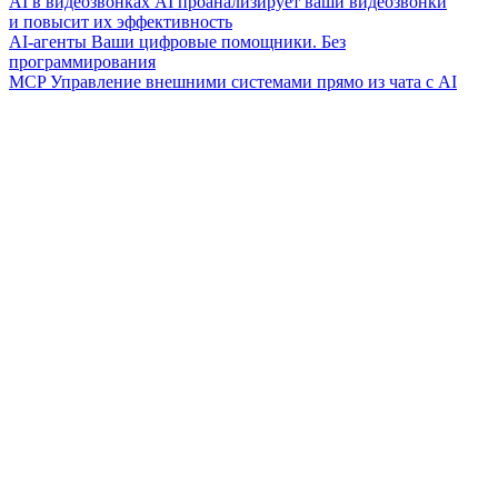
AI в видеозвонках
AI проанализирует ваши видеозвонки
и повысит их эффективность
AI-агенты
Ваши цифровые помощники. Без
программирования
MCP
Управление внешними системами прямо из чата с AI