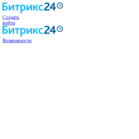
Создать
войти
Возможности