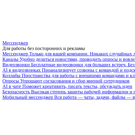
Мессенджер
Для работы без посторонних и рекламы
Мессенджер
Только для вашей компании. Никаких случайных 
Каналы
Удобно делиться новостями, проводить опросы и вовле
Видеозвонки
Бесплатные видеозвонки для больших встреч. Бе
AI в видеозвонках
Проанализирует созвоны с командой и подск
Коллабы
Пространства для работы с внешними командами и к
Опросы
Упрощают согласования и сбор мнений сотрудников
AI в чате
Поможет креативить, писать тексты, обсуждать идеи
Безопасность
Высокая степень защиты рабочей информации и
Мобильный мессенджер
Вся работа — чаты, задачи, файлы —