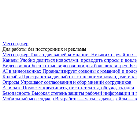
Мессенджер
Для работы без посторонних и рекламы
Мессенджер
Только для вашей компании. Никаких случайных 
Каналы
Удобно делиться новостями, проводить опросы и вовле
Видеозвонки
Бесплатные видеозвонки для больших встреч. Бе
AI в видеозвонках
Проанализирует созвоны с командой и подск
Коллабы
Пространства для работы с внешними командами и к
Опросы
Упрощают согласования и сбор мнений сотрудников
AI в чате
Поможет креативить, писать тексты, обсуждать идеи
Безопасность
Высокая степень защиты рабочей информации и
Мобильный мессенджер
Вся работа — чаты, задачи, файлы —