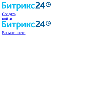
Создать
войти
Возможности