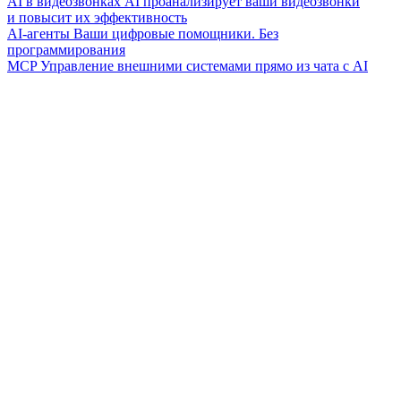
AI в видеозвонках
AI проанализирует ваши видеозвонки
и повысит их эффективность
AI-агенты
Ваши цифровые помощники. Без
программирования
MCP
Управление внешними системами прямо из чата с AI