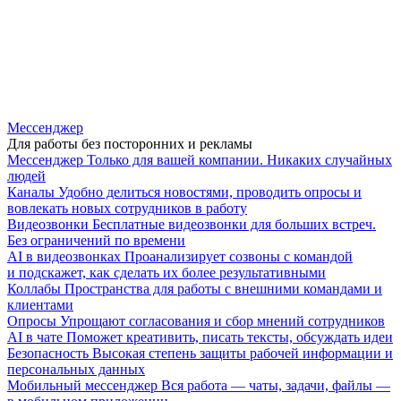
Мессенджер
Для работы без посторонних и рекламы
Мессенджер
Только для вашей компании. Никаких случайных
людей
Каналы
Удобно делиться новостями, проводить опросы и
вовлекать новых сотрудников в работу
Видеозвонки
Бесплатные видеозвонки для больших встреч.
Без ограничений по времени
AI в видеозвонках
Проанализирует созвоны с командой
и подскажет, как сделать их более результативными
Коллабы
Пространства для работы с внешними командами и
клиентами
Опросы
Упрощают согласования и сбор мнений сотрудников
AI в чате
Поможет креативить, писать тексты, обсуждать идеи
Безопасность
Высокая степень защиты рабочей информации и
персональных данных
Мобильный мессенджер
Вся работа — чаты, задачи, файлы —