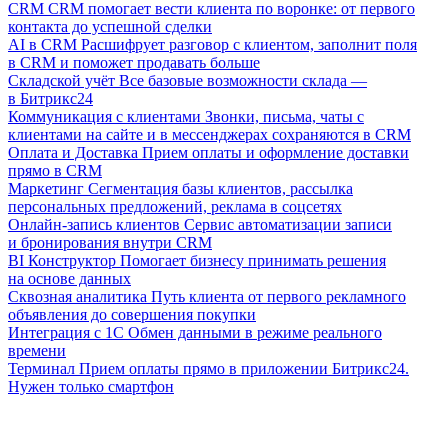
CRM
CRM помогает вести клиента по воронке: от первого
контакта до успешной сделки
AI в CRM
Расшифрует разговор с клиентом, заполнит поля
в CRM и поможет продавать больше
Складской учёт
Все базовые возможности склада —
в Битрикс24
Коммуникация с клиентами
Звонки, письма, чаты с
клиентами на сайте и в мессенджерах сохраняются в CRM
Оплата и Доставка
Прием оплаты и оформление доставки
прямо в CRM
Маркетинг
Сегментация базы клиентов, рассылка
персональных предложений, реклама в соцсетях
Онлайн-запись клиентов
Сервис автоматизации записи
и бронирования внутри CRM
BI Конструктор
Помогает бизнесу принимать решения
на основе данных
Сквозная аналитика
Путь клиента от первого рекламного
объявления до совершения покупки
Интеграция с 1С
Обмен данными в режиме реального
времени
Терминал
Прием оплаты прямо в приложении Битрикс24.
Нужен только смартфон