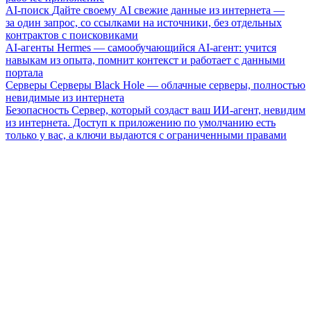
AI-поиск
Дайте своему AI свежие данные из интернета —
за один запрос, со ссылками на источники, без отдельных
контрактов с поисковиками
AI-агенты
Hermes — самообучающийся AI-агент: учится
навыкам из опыта, помнит контекст и работает с данными
портала
Серверы
Серверы Black Hole — облачные серверы, полностью
невидимые из интернета
Безопасность
Сервер, который создаст ваш ИИ-агент, невидим
из интернета. Доступ к приложению по умолчанию есть
только у вас, а ключи выдаются с ограниченными правами