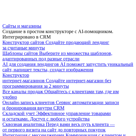
Сайты и магазины
Создание в простом конструкторе с AI-помощником.
Интегрировано в CRM
Конструктор сайтов
Создайте продающий лендинг
за считаные минуты
Шаблоны сайтов
Выберите из множества шаблонов,
адаптированных под разные отрасли
AI для создания лендингов
AI поможет запустить уникальный
сайт, напишет тексты, создаст изображения
Конструктор
интернет-магазинов
Создайте интернет-магазин без
программирования за 2 минуты
Все каналы продаж
Общайтесь с клиентами там, где им
удобно
Онлайн-запись клиентов
Сервис автоматизации записи
и бронирования внутри CRM
Складской учет
Эффективное управление товарами
и остатками. Доступ с любого устройства
Сквозная аналитика
Перед вами весь путь клиента —
от первого визита на сайт до повторных покупок
Интеграция с мессенджерами
Коммуникация с клиентом и