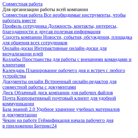
Совместная работа
Для организации работы всей компании
Совместная работа
Все необходимые инструменты, чтобы
работать вместе
Профиль сотрудника
Должность, контакты, интересы,
благодарности и другая полезная информация
Соцсеть компании
Новости, события, обсуждения, площадка
для общения всех сотрудников
Онлайн-доски
Интерактивные онлайн-доски для
визуализации идей
Коллабы
Пространства для работы с внешними командами и
клиентами
Календарь
Планирование рабочего дня и встреч с любого
устройства
Документы онлайн
Встроенный онлайн-редактор для
совместной работы с документами
Диск
Облачный диск компании для рабочих файлов
Почта
Корпоративный почтовый клиент для удобной
коммуникации
База знаний 2.0
Удобное хранение учебных материалов
и документации
Чекин на работе
Геймификация начала рабочего дня
в приложении Битрикс24