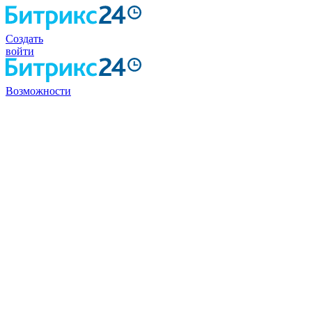
Создать
войти
Возможности