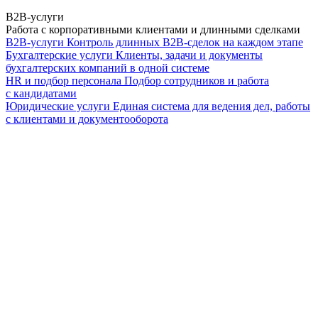
B2B-услуги
Работа с корпоративными клиентами и длинными сделками
B2B-услуги
Контроль длинных B2B-сделок на каждом этапе
Бухгалтерские услуги
Клиенты, задачи и документы
бухгалтерских компаний в одной системе
HR и подбор персонала
Подбор сотрудников и работа
с кандидатами
Юридические услуги
Единая система для ведения дел, работы
с клиентами и документооборота