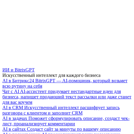
ИИ и BitrixGPT
Искусственный интеллект для каждого бизнеса
AI в Битрикс24
BitrixGPT — AI-помощник, который возьмет
всю рутину на себя
Чат с AI
AI-ассистент придумает нестандартные идеи для
бизнеса, напишет продающий текст рассылки или даже станет
для вас коучем
AI в CRM
Искусственный интеллект расшифрует запись
разговора с клиентом и заполнит CRM
AI в задачах
Поможет сформулировать описание, создаст чек-
лист, проанализирует комментарии
AI в сайтах
Создаст сайт за минуты по вашему описанию