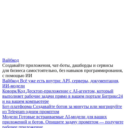
Вайбкод
Создавайте приложения, чат-боты, дашборды и сервисы
для бизнеса самостоятельно, без навыков программирования,
с помощью ИИ
Вайбкод
Всё уже есть внутри: API, серверы, документация,
ИИ-модели
Коворк/Код
Десктоп-приложение с AI-агентом, который
выполняет рабочие задачи прямо в вашем портале Битрикс24
и на вашем компьютере
Бот-платформа
Создавайте ботов за минуты или мигрируйте
из Telegram одним промптом
Модели
Готовые встраиваемые AI-модели для ваших
приложений и ботов. Опишите задачу промптом — получите
рабочее приложение