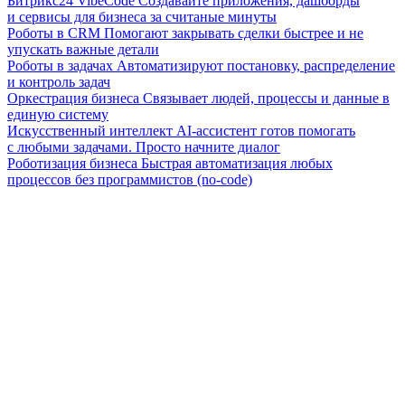
Битрикс24 VibeCode
Создавайте приложения, дашборды
и сервисы для бизнеса за считаные минуты
Роботы в CRM
Помогают закрывать сделки быстрее и не
упускать важные детали
Роботы в задачах
Автоматизируют постановку, распределение
и контроль задач
Оркестрация бизнеса
Связывает людей, процессы и данные в
единую систему
Искусственный интеллект
AI-ассистент готов помогать
с любыми задачами. Просто начните диалог
Роботизация бизнеса
Быстрая автоматизация любых
процессов без программистов (no-code)