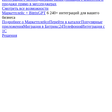
продажи прямо в мессенджерах
Смотреть все возможности
Маркетплейс + BitrixGPT
6 240+ интеграций для вашего
бизнеса
Подробнее о Маркетплейсе
Перейти в каталог
Популярные
приложения
Миграция в Битрикс24
Телефония
Интеграция с
1С
Решения