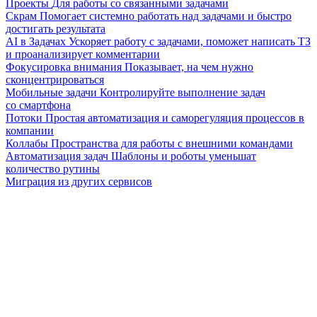
Проекты
Для работы со связанными задачами
Скрам
Помогает системно работать над задачами и быстро
достигать результата
AI в Задачах
Ускоряет работу с задачами, поможет написать ТЗ
и проанализирует комментарии
Фокусировка внимания
Показывает, на чем нужно
сконцентрироваться
Мобильные задачи
Контролируйте выполнение задач
со смартфона
Потоки
Простая автоматизация и саморегуляция процессов в
компании
Коллабы
Пространства для работы с внешними командами
Автоматизация задач
Шаблоны и роботы уменьшат
количество рутины
Миграция из других сервисов