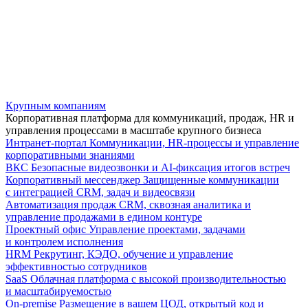
Крупным компаниям
Корпоративная платформа для коммуникаций, продаж, HR и
управления процессами в масштабе крупного бизнеса
Интранет-портал
Коммуникации, HR-процессы и управление
корпоративными знаниями
ВКС
Безопасные видеозвонки и AI-фиксация итогов встреч
Корпоративный мессенджер
Защищенные коммуникации
с интеграцией CRM, задач и видеосвязи
Автоматизация продаж
CRM, сквозная аналитика и
управление продажами в едином контуре
Проектный офис
Управление проектами, задачами
и контролем исполнения
HRM
Рекрутинг, КЭДО, обучение и управление
эффективностью сотрудников
SaaS
Облачная платформа с высокой производительностью
и масштабируемостью
On-premise
Размещение в вашем ЦОД, открытый код и