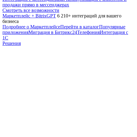
продажи прямо в мессенджерах
Смотреть все возможности
Маркетплейс + BitrixGPT
6 210+ интеграций для вашего
бизнеса
Подробнее о Маркетплейсе
Перейти в каталог
Популярные
приложения
Миграция в Битрикс24
Телефония
Интеграция с
1С
Решения