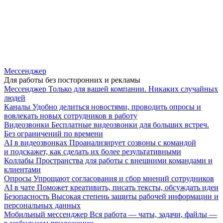
Мессенджер
Для работы без посторонних и рекламы
Мессенджер
Только для вашей компании. Никаких случайных
людей
Каналы
Удобно делиться новостями, проводить опросы и
вовлекать новых сотрудников в работу
Видеозвонки
Бесплатные видеозвонки для больших встреч.
Без ограничений по времени
AI в видеозвонках
Проанализирует созвоны с командой
и подскажет, как сделать их более результативными
Коллабы
Пространства для работы с внешними командами и
клиентами
Опросы
Упрощают согласования и сбор мнений сотрудников
AI в чате
Поможет креативить, писать тексты, обсуждать идеи
Безопасность
Высокая степень защиты рабочей информации и
персональных данных
Мобильный мессенджер
Вся работа — чаты, задачи, файлы —