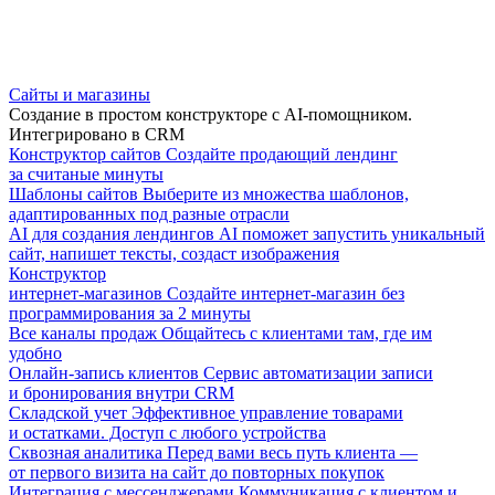
Сайты и магазины
Создание в простом конструкторе с AI-помощником.
Интегрировано в CRM
Конструктор сайтов
Создайте продающий лендинг
за считаные минуты
Шаблоны сайтов
Выберите из множества шаблонов,
адаптированных под разные отрасли
AI для создания лендингов
AI поможет запустить уникальный
сайт, напишет тексты, создаст изображения
Конструктор
интернет-магазинов
Создайте интернет-магазин без
программирования за 2 минуты
Все каналы продаж
Общайтесь с клиентами там, где им
удобно
Онлайн-запись клиентов
Сервис автоматизации записи
и бронирования внутри CRM
Складской учет
Эффективное управление товарами
и остатками. Доступ с любого устройства
Сквозная аналитика
Перед вами весь путь клиента —
от первого визита на сайт до повторных покупок
Интеграция с мессенджерами
Коммуникация с клиентом и