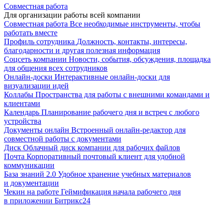
Совместная работа
Для организации работы всей компании
Совместная работа
Все необходимые инструменты, чтобы
работать вместе
Профиль сотрудника
Должность, контакты, интересы,
благодарности и другая полезная информация
Соцсеть компании
Новости, события, обсуждения, площадка
для общения всех сотрудников
Онлайн-доски
Интерактивные онлайн-доски для
визуализации идей
Коллабы
Пространства для работы с внешними командами и
клиентами
Календарь
Планирование рабочего дня и встреч с любого
устройства
Документы онлайн
Встроенный онлайн-редактор для
совместной работы с документами
Диск
Облачный диск компании для рабочих файлов
Почта
Корпоративный почтовый клиент для удобной
коммуникации
База знаний 2.0
Удобное хранение учебных материалов
и документации
Чекин на работе
Геймификация начала рабочего дня
в приложении Битрикс24