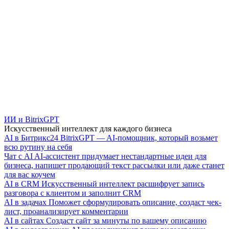
ИИ и BitrixGPT
Искусственный интеллект для каждого бизнеса
AI в Битрикс24
BitrixGPT — AI-помощник, который возьмет
всю рутину на себя
Чат с AI
AI-ассистент придумает нестандартные идеи для
бизнеса, напишет продающий текст рассылки или даже станет
для вас коучем
AI в CRM
Искусственный интеллект расшифрует запись
разговора с клиентом и заполнит CRM
AI в задачах
Поможет сформулировать описание, создаст чек-
лист, проанализирует комментарии
AI в сайтах
Создаст сайт за минуты по вашему описанию