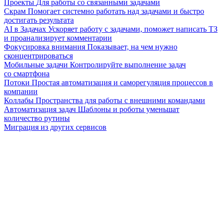
Проекты
Для работы со связанными задачами
Скрам
Помогает системно работать над задачами и быстро
достигать результата
AI в Задачах
Ускоряет работу с задачами, поможет написать ТЗ
и проанализирует комментарии
Фокусировка внимания
Показывает, на чем нужно
сконцентрироваться
Мобильные задачи
Контролируйте выполнение задач
со смартфона
Потоки
Простая автоматизация и саморегуляция процессов в
компании
Коллабы
Пространства для работы с внешними командами
Автоматизация задач
Шаблоны и роботы уменьшат
количество рутины
Миграция из других сервисов