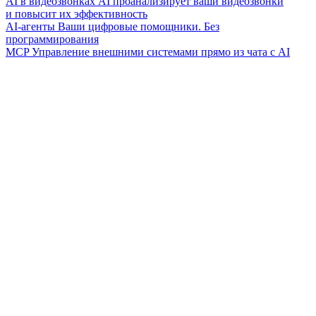
AI в видеозвонках
AI проанализирует ваши видеозвонки
и повысит их эффективность
AI-агенты
Ваши цифровые помощники. Без
программирования
MCP
Управление внешними системами прямо из чата с AI