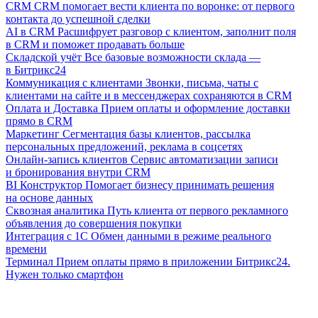
CRM
CRM помогает вести клиента по воронке: от первого
контакта до успешной сделки
AI в CRM
Расшифрует разговор с клиентом, заполнит поля
в CRM и поможет продавать больше
Складской учёт
Все базовые возможности склада —
в Битрикс24
Коммуникация с клиентами
Звонки, письма, чаты с
клиентами на сайте и в мессенджерах сохраняются в CRM
Оплата и Доставка
Прием оплаты и оформление доставки
прямо в CRM
Маркетинг
Сегментация базы клиентов, рассылка
персональных предложений, реклама в соцсетях
Онлайн-запись клиентов
Сервис автоматизации записи
и бронирования внутри CRM
BI Конструктор
Помогает бизнесу принимать решения
на основе данных
Сквозная аналитика
Путь клиента от первого рекламного
объявления до совершения покупки
Интеграция с 1С
Обмен данными в режиме реального
времени
Терминал
Прием оплаты прямо в приложении Битрикс24.
Нужен только смартфон