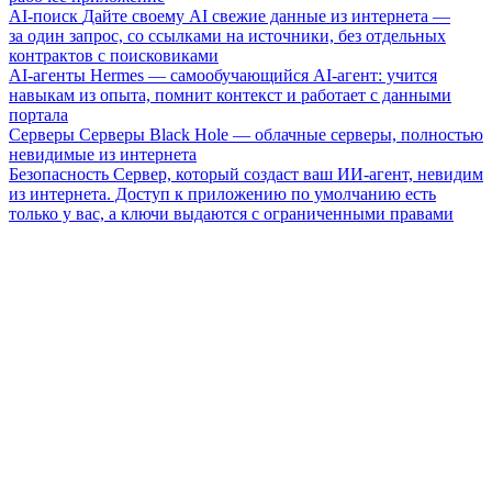
AI-поиск
Дайте своему AI свежие данные из интернета —
за один запрос, со ссылками на источники, без отдельных
контрактов с поисковиками
AI-агенты
Hermes — самообучающийся AI-агент: учится
навыкам из опыта, помнит контекст и работает с данными
портала
Серверы
Серверы Black Hole — облачные серверы, полностью
невидимые из интернета
Безопасность
Сервер, который создаст ваш ИИ-агент, невидим
из интернета. Доступ к приложению по умолчанию есть
только у вас, а ключи выдаются с ограниченными правами