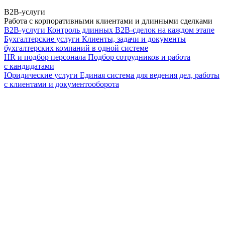
B2B-услуги
Работа с корпоративными клиентами и длинными сделками
B2B-услуги
Контроль длинных B2B-сделок на каждом этапе
Бухгалтерские услуги
Клиенты, задачи и документы
бухгалтерских компаний в одной системе
HR и подбор персонала
Подбор сотрудников и работа
с кандидатами
Юридические услуги
Единая система для ведения дел, работы
с клиентами и документооборота