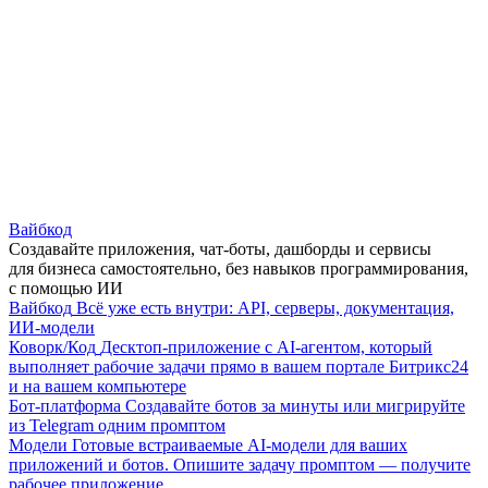
Вайбкод
Создавайте приложения, чат-боты, дашборды и сервисы
для бизнеса самостоятельно, без навыков программирования,
с помощью ИИ
Вайбкод
Всё уже есть внутри: API, серверы, документация,
ИИ-модели
Коворк/Код
Десктоп-приложение с AI-агентом, который
выполняет рабочие задачи прямо в вашем портале Битрикс24
и на вашем компьютере
Бот-платформа
Создавайте ботов за минуты или мигрируйте
из Telegram одним промптом
Модели
Готовые встраиваемые AI-модели для ваших
приложений и ботов. Опишите задачу промптом — получите
рабочее приложение