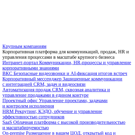
Крупным компаниям
Корпоративная платформа для коммуникаций, продаж, HR и
управления процессами в масштабе крупного бизнеса
Интранет-портал
Коммуникации, HR-процессы и управление
корпоративными знаниями
ВКС
Безопасные видеозвонки и AI-фиксация итогов встреч
Корпоративный мессенджер
Защищенные коммуникации
с интеграцией CRM, задач и видеосвязи
Автоматизация продаж
CRM, сквозная аналитика и
управление продажами в едином контуре
Проектный офис
Управление проектами, задачами
и контролем исполнения
HRM
Рекрутинг, КЭДО, обучение и управление
эффективностью сотрудников
SaaS
Облачная платформа с высокой производительностью
и масштабируемостью
On-premise
Размещение в вашем ЦОД, открытый код и