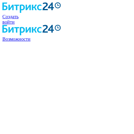
Создать
войти
Возможности