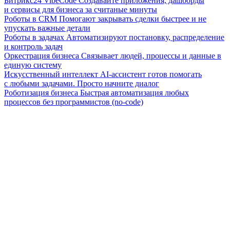
Битрикс24 VibeCode
Создавайте приложения, дашборды
и сервисы для бизнеса за считаные минуты
Роботы в CRM
Помогают закрывать сделки быстрее и не
упускать важные детали
Роботы в задачах
Автоматизируют постановку, распределение
и контроль задач
Оркестрация бизнеса
Связывает людей, процессы и данные в
единую систему
Искусственный интеллект
AI-ассистент готов помогать
с любыми задачами. Просто начните диалог
Роботизация бизнеса
Быстрая автоматизация любых
процессов без программистов (no-code)