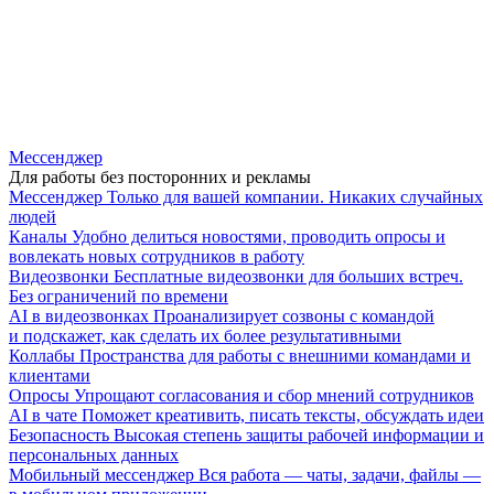
Мессенджер
Для работы без посторонних и рекламы
Мессенджер
Только для вашей компании. Никаких случайных
людей
Каналы
Удобно делиться новостями, проводить опросы и
вовлекать новых сотрудников в работу
Видеозвонки
Бесплатные видеозвонки для больших встреч.
Без ограничений по времени
AI в видеозвонках
Проанализирует созвоны с командой
и подскажет, как сделать их более результативными
Коллабы
Пространства для работы с внешними командами и
клиентами
Опросы
Упрощают согласования и сбор мнений сотрудников
AI в чате
Поможет креативить, писать тексты, обсуждать идеи
Безопасность
Высокая степень защиты рабочей информации и
персональных данных
Мобильный мессенджер
Вся работа — чаты, задачи, файлы —