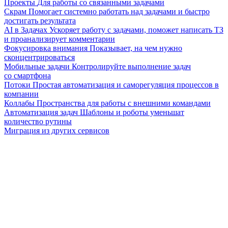
Проекты
Для работы со связанными задачами
Скрам
Помогает системно работать над задачами и быстро
достигать результата
AI в Задачах
Ускоряет работу с задачами, поможет написать ТЗ
и проанализирует комментарии
Фокусировка внимания
Показывает, на чем нужно
сконцентрироваться
Мобильные задачи
Контролируйте выполнение задач
со смартфона
Потоки
Простая автоматизация и саморегуляция процессов в
компании
Коллабы
Пространства для работы с внешними командами
Автоматизация задач
Шаблоны и роботы уменьшат
количество рутины
Миграция из других сервисов