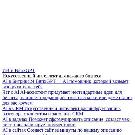
ИИ и BitrixGPT
Искусственный интеллект для каждого бизнеса
AI в Битрикс24
BitrixGPT — AI-помощник, который возьмет
всю рутину на себя
Чат с AI
AI-ассистент придумает нестандартные идеи для
бизнеса, напишет продающий текст рассылки или даже станет
для вас коучем
AI в CRM
Искусственный интеллект расшифрует запись
разговора с клиентом и заполнит CRM
AI в задачах
Поможет сформулировать описание, создаст чек-
лист, проанализирует комментарии
AI в сайтах
Создаст сайт за минуты по вашему описанию