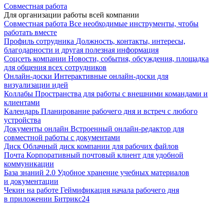
Совместная работа
Для организации работы всей компании
Совместная работа
Все необходимые инструменты, чтобы
работать вместе
Профиль сотрудника
Должность, контакты, интересы,
благодарности и другая полезная информация
Соцсеть компании
Новости, события, обсуждения, площадка
для общения всех сотрудников
Онлайн-доски
Интерактивные онлайн-доски для
визуализации идей
Коллабы
Пространства для работы с внешними командами и
клиентами
Календарь
Планирование рабочего дня и встреч с любого
устройства
Документы онлайн
Встроенный онлайн-редактор для
совместной работы с документами
Диск
Облачный диск компании для рабочих файлов
Почта
Корпоративный почтовый клиент для удобной
коммуникации
База знаний 2.0
Удобное хранение учебных материалов
и документации
Чекин на работе
Геймификация начала рабочего дня
в приложении Битрикс24