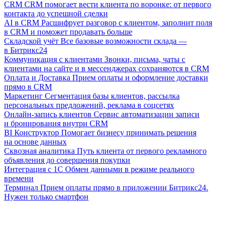
CRM
CRM помогает вести клиента по воронке: от первого
контакта до успешной сделки
AI в CRM
Расшифрует разговор с клиентом, заполнит поля
в CRM и поможет продавать больше
Складской учёт
Все базовые возможности склада —
в Битрикс24
Коммуникация с клиентами
Звонки, письма, чаты с
клиентами на сайте и в мессенджерах сохраняются в CRM
Оплата и Доставка
Прием оплаты и оформление доставки
прямо в CRM
Маркетинг
Сегментация базы клиентов, рассылка
персональных предложений, реклама в соцсетях
Онлайн-запись клиентов
Сервис автоматизации записи
и бронирования внутри CRM
BI Конструктор
Помогает бизнесу принимать решения
на основе данных
Сквозная аналитика
Путь клиента от первого рекламного
объявления до совершения покупки
Интеграция с 1С
Обмен данными в режиме реального
времени
Терминал
Прием оплаты прямо в приложении Битрикс24.
Нужен только смартфон