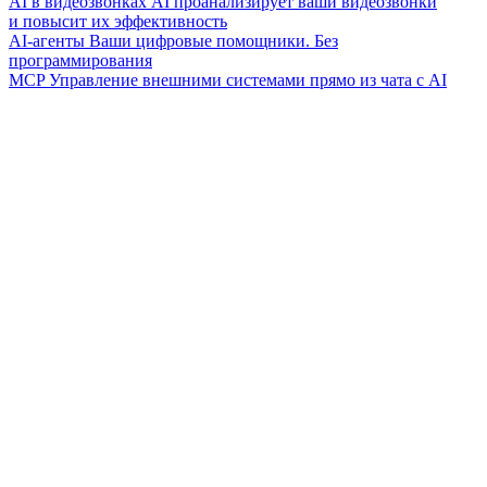
AI в видеозвонках
AI проанализирует ваши видеозвонки
и повысит их эффективность
AI-агенты
Ваши цифровые помощники. Без
программирования
MCP
Управление внешними системами прямо из чата с AI