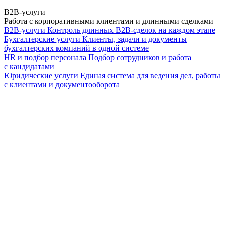
B2B-услуги
Работа с корпоративными клиентами и длинными сделками
B2B-услуги
Контроль длинных B2B-сделок на каждом этапе
Бухгалтерские услуги
Клиенты, задачи и документы
бухгалтерских компаний в одной системе
HR и подбор персонала
Подбор сотрудников и работа
с кандидатами
Юридические услуги
Единая система для ведения дел, работы
с клиентами и документооборота