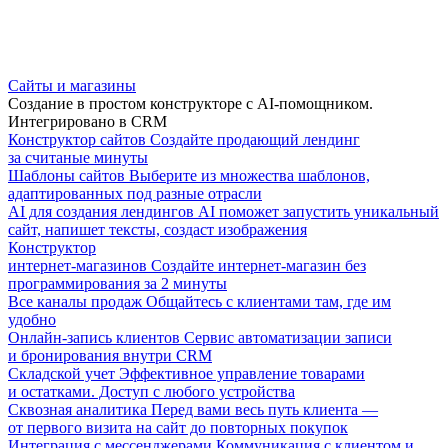
Сайты и магазины
Создание в простом конструкторе с AI-помощником.
Интегрировано в CRM
Конструктор сайтов
Создайте продающий лендинг
за считаные минуты
Шаблоны сайтов
Выберите из множества шаблонов,
адаптированных под разные отрасли
AI для создания лендингов
AI поможет запустить уникальный
сайт, напишет тексты, создаст изображения
Конструктор
интернет-магазинов
Создайте интернет-магазин без
программирования за 2 минуты
Все каналы продаж
Общайтесь с клиентами там, где им
удобно
Онлайн-запись клиентов
Сервис автоматизации записи
и бронирования внутри CRM
Складской учет
Эффективное управление товарами
и остатками. Доступ с любого устройства
Сквозная аналитика
Перед вами весь путь клиента —
от первого визита на сайт до повторных покупок
Интеграция с мессенджерами
Коммуникация с клиентом и