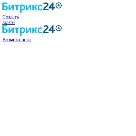
Создать
войти
Возможности