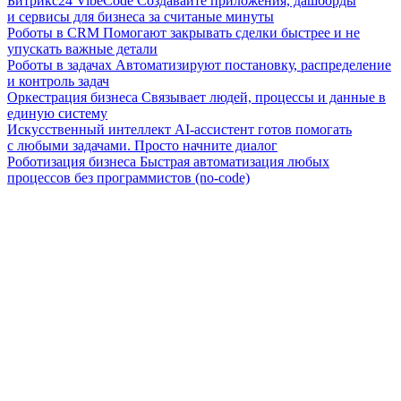
Битрикс24 VibeCode
Создавайте приложения, дашборды
и сервисы для бизнеса за считаные минуты
Роботы в CRM
Помогают закрывать сделки быстрее и не
упускать важные детали
Роботы в задачах
Автоматизируют постановку, распределение
и контроль задач
Оркестрация бизнеса
Связывает людей, процессы и данные в
единую систему
Искусственный интеллект
AI-ассистент готов помогать
с любыми задачами. Просто начните диалог
Роботизация бизнеса
Быстрая автоматизация любых
процессов без программистов (no-code)