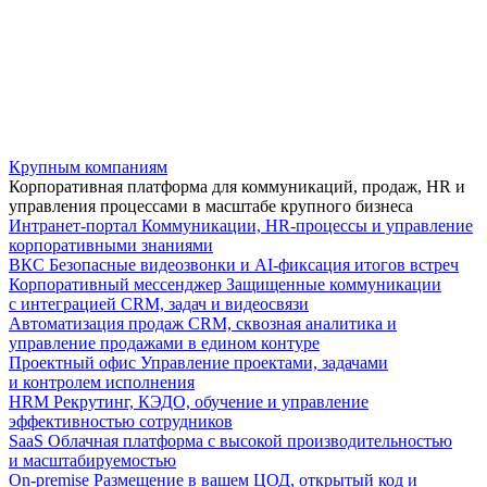
Крупным компаниям
Корпоративная платформа для коммуникаций, продаж, HR и
управления процессами в масштабе крупного бизнеса
Интранет-портал
Коммуникации, HR-процессы и управление
корпоративными знаниями
ВКС
Безопасные видеозвонки и AI-фиксация итогов встреч
Корпоративный мессенджер
Защищенные коммуникации
с интеграцией CRM, задач и видеосвязи
Автоматизация продаж
CRM, сквозная аналитика и
управление продажами в едином контуре
Проектный офис
Управление проектами, задачами
и контролем исполнения
HRM
Рекрутинг, КЭДО, обучение и управление
эффективностью сотрудников
SaaS
Облачная платформа с высокой производительностью
и масштабируемостью
On-premise
Размещение в вашем ЦОД, открытый код и