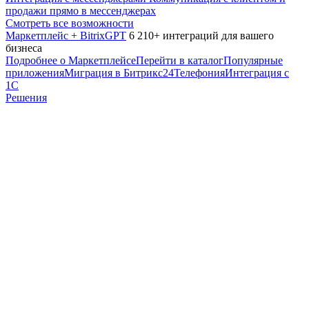
продажи прямо в мессенджерах
Смотреть все возможности
Маркетплейс + BitrixGPT
6 210+ интеграций для вашего
бизнеса
Подробнее о Маркетплейсе
Перейти в каталог
Популярные
приложения
Миграция в Битрикс24
Телефония
Интеграция с
1С
Решения