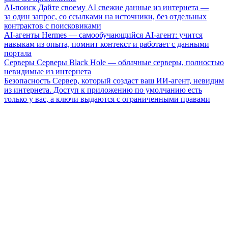
AI-поиск
Дайте своему AI свежие данные из интернета —
за один запрос, со ссылками на источники, без отдельных
контрактов с поисковиками
AI-агенты
Hermes — самообучающийся AI-агент: учится
навыкам из опыта, помнит контекст и работает с данными
портала
Серверы
Серверы Black Hole — облачные серверы, полностью
невидимые из интернета
Безопасность
Сервер, который создаст ваш ИИ-агент, невидим
из интернета. Доступ к приложению по умолчанию есть
только у вас, а ключи выдаются с ограниченными правами