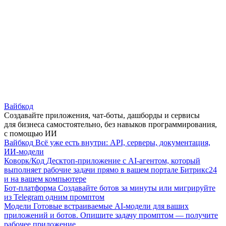
Вайбкод
Создавайте приложения, чат-боты, дашборды и сервисы
для бизнеса самостоятельно, без навыков программирования,
с помощью ИИ
Вайбкод
Всё уже есть внутри: API, серверы, документация,
ИИ-модели
Коворк/Код
Десктоп-приложение с AI-агентом, который
выполняет рабочие задачи прямо в вашем портале Битрикс24
и на вашем компьютере
Бот-платформа
Создавайте ботов за минуты или мигрируйте
из Telegram одним промптом
Модели
Готовые встраиваемые AI-модели для ваших
приложений и ботов. Опишите задачу промптом — получите
рабочее приложение